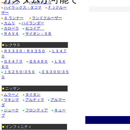
タンドラ
ハリアー３０
●
●
ハイラックス・タコマ
ＦＪクルー
ドゥビル_クローム/
●
●
ザー
４ ランナー
ランドクルーザー
Ｆ１５０_クローム/
●
●
カムリ
ハイランダー
●
●
カローラ
セコイア
クローム/ステンレス
●
●
ＲＡＶ４
サイオン：ＸＢ
●
●
クローム/ステンレス
■
レクサス
クロームパーツ■ニッ
ＲＸ３３０・ＲＸ３５０
ＬＸ４７
●
●
０
・テラノ_クローム
ＧＸ４７０
ＧＳ４６０
ＬＳ４
●
●
●
６０
/ステンレス_パーツ
ＩＳ２５０/３５０
ＥＳ３００/３５
●
●
０
Ｍ３５_クローム/ス
■
ニッサン
ムラーノ
タイタン
●
●
■ホンダ：アコード
マキシマ
アルティマ
アルマー
●
●
●
ダ
ジューク
フロンティア
キュー
●
●
●
ブ
■
インフィニティ