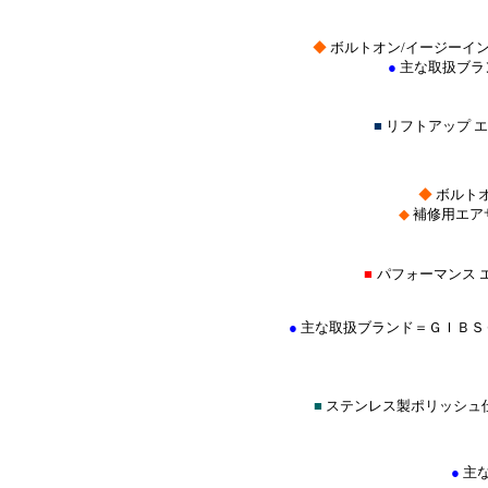
◆
ボルトオン/イージーイ
●
主な取扱ブラ
■
リフトアップ 
◆
ボルトオ
◆
補修用エア
■
パフォーマンス 
●
主な取扱ブランド＝ＧＩＢＳ
■
ステンレス製ポリッシュ
●
主