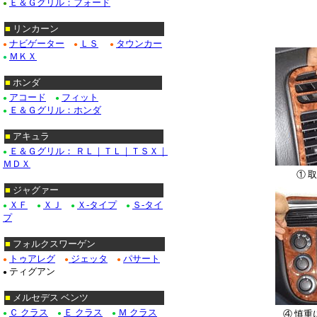
Ｅ＆Ｇグリル：フォード
●
■
リンカーン
ナビゲーター
ＬＳ
タウンカー
●
●
●
ＭＫＸ
●
■
ホンダ
アコード
フィット
●
●
Ｅ＆Ｇグリル：ホンダ
●
■
アキュラ
Ｅ＆Ｇグリル： ＲＬ｜ＴＬ｜ＴＳＸ｜
●
ＭＤＸ
① 
■
ジャグァー
ＸＦ
ＸＪ
Ｘ-タイプ
Ｓ-タイ
●
●
●
●
プ
■
フォルクスワーゲン
トゥアレグ
ジェッタ
パサート
●
●
●
ティグアン
●
■
メルセデス ベンツ
Ｃ クラス
Ｅ クラス
Ｍ クラス
④ 慎
●
●
●