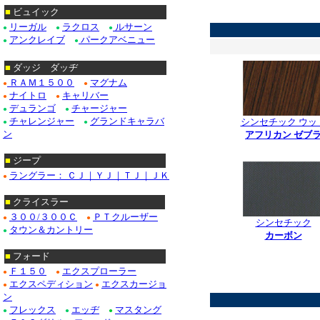
*
■
ビュイック
リーガル
ラクロス
ルサーン
●
●
●
アンクレイブ
パークアベニュー
●
●
■
ダッジ ダッヂ
ＲＡＭ１５００
マグナム
●
●
ナイトロ
キャリバー
●
●
デュランゴ
チャージャー
●
●
チャレンジャー
グランドキャラバ
シンセチック ウッ
●
●
ン
アフリカン ゼブ
*
■
ジープ
ラングラー： ＣＪ｜ＹＪ｜ＴＪ｜ＪＫ
●
■
クライスラー
３００/３００Ｃ
ＰＴクルーザー
●
●
シンセチック
タウン＆カントリー
●
カーボン
***************
■
フォード
Ｆ１５０
エクスプローラー
●
●
エクスペディション
エクスカージョ
●
●
ン
フレックス
エッヂ
マスタング
●
●
●