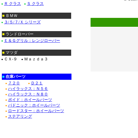
Ｒ クラス
Ｓ クラス
●
●
**********
*******************
■
ＢＭＷ
３/５/７/Ｘ シリーズ
●
■
ランドローバー
Ｅ＆Ｇグリル：レンジローバー
●
■
マツダ
ＣＸ-９
Ｍａｚｄａ３
●
●
■
在庫パーツ
７２０
Ｄ２１
●
●
ハイラックス：Ｎ５６
●
ハイラックス：Ｎ８０
●
ボイド：ホイールパーツ
●
バドニック：ホイールパーツ
●
ロードスター：ホイールパーツ
●
ステアリング
●