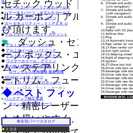
セチック ウッド｜リアル ウ
等
・チャージャー_クロ
■
ハマーＨ２パーツ：リアルホイールズ
■
ハマーＨ３パーツ：リアルホイールズ
グランドチェロキー_
ル カーボン｜アルミ｜クロ
■
ハマー サスペンション パーツ
■
カー セキュリティー：ＶＩＰＥＲ Ｕ
タンドラ_クローム/
び頂けます。
ＳＡ
◆
アルミホイール：ボイド カディント
サーフ_クローム/ス
■
ダッシュ・センター コンソ
ン
◆
アルミホイール：イントロ
クローム/ステンレス
◆
アルミホイール：バドニック
ーブ ボックス・エアベント・
◆
アルミホイール：アシャンティ
ステンレス_パーツ・
◆
ワイヤーホイール：デイトン
ム・ステアリング ホイール
■
◆
車の個人輸入講座：実践編
ステンレス_パーツ・
ロサンゼルス現地価格 最新情報
◆
60-64 インパラ パーツ
■レクサス：ＩＳ_２
ートリム・フューエル リッド
◆
ハイドロ パーツ：プロホッパー
■ ダッシュパネル：ウッド・カーボン
/ステンレス_パーツ
◆ ベスト フィット＆イージ
●
トラッキン
●
バックアップ独立電源
ＧＳ４６０_クローム
ン・精密レーザーカットで製
キャンピングカー パーツ
ステンレス_パーツ・
ため扱いやすく、３Ｍ製両面
・トラバース_クロー
車名別パーツカタログ
■
トヨタ
カスタムが可能です。
ＣＴＳ-Ｖ_クローム