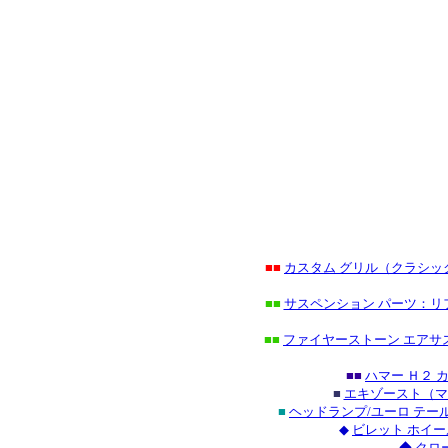
■■
カスタム グリル（クラシ
■■
サスペンション パーツ：リ
■■
ファイヤーストーン エアサ
■■
ハマー Ｈ２
■
エキゾースト（マ
■
ヘッドランプ/ユーロ テ
◆
ビレット ホイー
◆
クロ