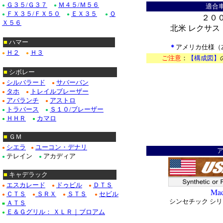
Ｇ３５/Ｇ３７
Ｍ４５/Ｍ５６
●
●
適合車
ＦＸ３５/ＦＸ５０
ＥＸ３５
Ｑ
●
●
●
２０
Ｘ５６
北米 レクサス：
■
ハマー
＊
アメリカ仕様（左
Ｈ２
Ｈ３
●
●
ご注意
：
【構成図】
＊
■
シボレー
シルバラード
サバーバン
●
●
タホ
トレイルブレーザー
●
●
アバランチ
アストロ
●
●
トラバース
Ｓ１０/ブレーザー
●
●
ＨＨＲ
カマロ
●
●
■
ＧＭ
シエラ
ユーコン・デナリ
●
●
テレイン
アカディア
●
●
■
キャデラック
エスカレード
ドゥビル
ＤＴＳ
●
●
●
Mad
ＣＴＳ
ＳＲＸ
ＳＴＳ
セビル
●
●
●
●
シンセチック シリ
ＡＴＳ
■
Ｅ＆Ｇグリル： ＸＬＲ｜ブロアム
●