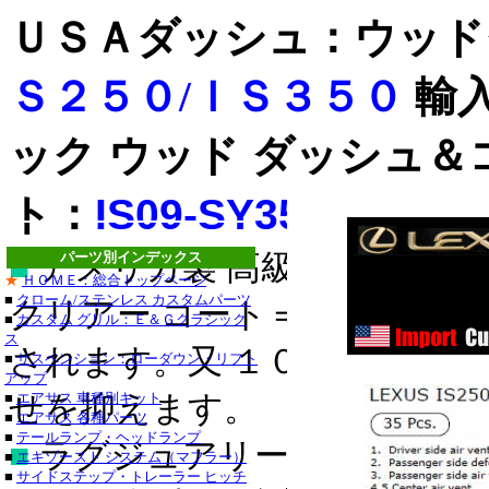
ＵＳＡダッシュ：ウッド
Ｓ２５０/ＩＳ３５０
輸
ック ウッド ダッシュ
ト：
IS09-SY35-WB
■
アメリカ製 高級ドレスアッ
パーツ別インデックス
ステンレス
★
ＨＯＭＥ：総合トップページ
■
クローム/ステンレス カスタムパーツ
クリアー コート＝表面にキ
ステンレス
■
カスタム グリル：Ｅ＆Ｇクラシック
ス
■クライスラー：３０
されます。又 １００％紫外
■
サスペンション：ローダウン・リフト
アップ
・３００Ｍ_クローム
■
せを抑えます。
エアサス 車種別キット
■
エアサス 各種パーツ
セブリング_クローム
■
テールランプ・ヘッドランプ
■
ラグジュアリー/スポーティ
■
エキゾースト システム（マフラー）
デュランゴ_クローム
■
サイドステップ・トレーラー ヒッチ