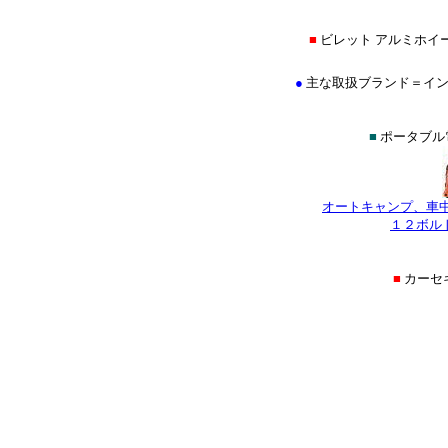
■
ビレット アルミホイ
●
主な取扱ブランド＝イントロ(IN
■
ポータブル
オートキャンプ、車
１２ボル
■
カーセ