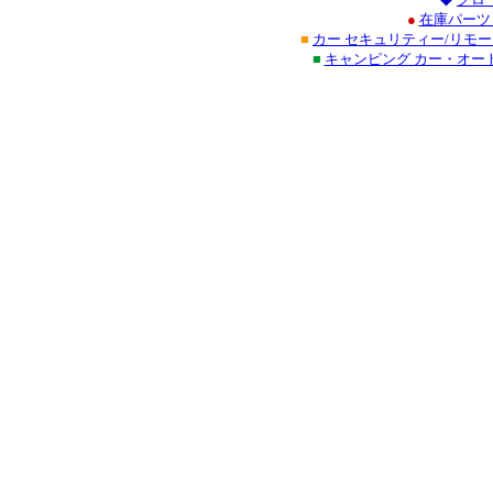
●
在庫パーツ
■
カー セキュリティー/リモ
■
キャンピング カー・オー