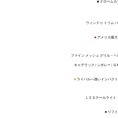
■ クローム
ウィンドゥ トリム パ
■
アメリカ最大
ファイン メッシュ グリル・ヘ
キャデラック | シボレー | ＧＭ
■
ライバルへ強いインパクト
ＬＥＤテールライト・
■
リフト