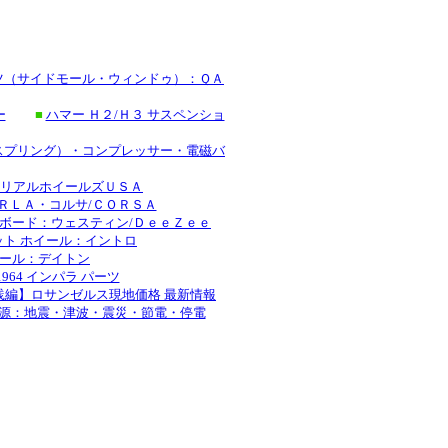
ーツ（サイドモール・ウィンドゥ）：ＱＡ
ー
■
ハマー Ｈ２/Ｈ３ サスペンショ
スプリング）・コンプレッサー・電磁バ
：リアルホイールズＵＳＡ
ＲＬＡ・コルサ/ＣＯＲＳＡ
ボード：ウェスティン/ＤｅｅＺｅｅ
ット ホイール：イントロ
イール：デイトン
-1964 インパラ パーツ
践編】ロサンゼルス現地価格 最新情報
源：地震・津波・震災・節電・停電