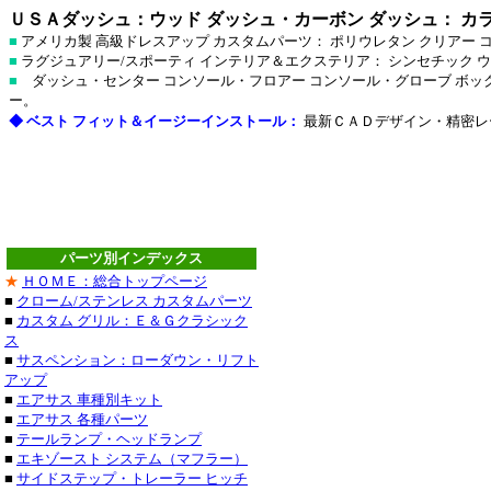
ＵＳＡダッシュ：ウッド ダッシュ・カーボン ダッシュ： カラ
■
アメリカ製 高級ドレスアップ カスタムパーツ： ポリウレタン クリア
■
ラグジュアリー/スポーティ インテリア＆エクステリア： シンセチック
■
ダッシュ・センター コンソール・フロアー コンソール・グローブ ボック
ー。
◆ ベスト フィット＆イージーインストール：
最新ＣＡＤデザイン・精密レ
パーツ別インデックス
ステンレス
★
ＨＯＭＥ：総合トップページ
■
クローム/ステンレス カスタムパーツ
ステンレス
■
カスタム グリル：Ｅ＆Ｇクラシック
ス
■クライスラー：３０
■
サスペンション：ローダウン・リフト
アップ
・３００Ｍ_クローム
■
エアサス 車種別キット
■
エアサス 各種パーツ
セブリング_クローム
■
テールランプ・ヘッドランプ
■
エキゾースト システム（マフラー）
デュランゴ_クローム
■
サイドステップ・トレーラー ヒッチ