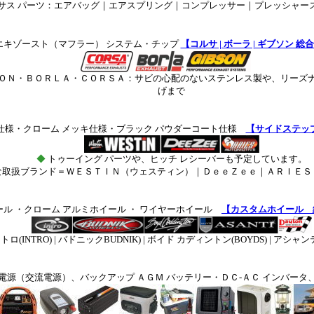
サス パーツ：エアバッグ｜エアスプリング｜コンプレッサー｜プレッシャー
エキゾースト（マフラー） システム・チップ
【コルサ | ボーラ | ギブソン 
ＯＮ・ＢＯＲＬＡ・ＣＯＲＳＡ：サビの心配のないステンレス製や、リーズ
げまで
仕様・クローム メッキ仕様・ブラック パウダーコート仕様
【サイドステッ
◆
トゥーイング パーツや、ヒッチ レシーバーも予定しています。
な取扱ブランド＝
ＷＥＳＴＩＮ（ウェスティン）｜ＤｅｅＺｅｅ｜ＡＲＩＥＳ
ール ・クローム アルミホイール ・ ワイヤーホイール
【カスタムホイール 
TRO) | バドニックBUDNIK) | ボイド カディントン(BOYDS) | アシャンティ(
電源（交流電源）、バックアップ ＡＧＭ バッテリー・ＤＣ-ＡＣ インバータ