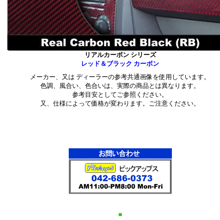
ーム/ステンレス・チャレンジャー_クローム/ステンレス■ジープ：ラングラー
レス・
クローム/ステンレス・チェロキー_カスタム_グリル・コマンダー_クローム/
トヨタ：
ステンレス_パーツ・タコマ_クローム/ステンレス_パーツ・ＦＪ_クルーザー_
ーツ・
リアルカーボン シリーズ
テンレス_パーツ・４ランナー_クローム/ステンレス_パーツ・bB_クローム/
レッド＆ブラック カーボン
ー_
_パーツ・カムリ_クローム/ステンレス_パーツ・ハイランダー_クローム/ス
メーカー、又は ディーラーの参考共通画像を使用しています。
ガー_クローム/
色調、風合い、色合いは、実際の商品とは異なります。
ランドクルーザー_クローム/ステンレス_パーツ・ヴィッツ_クローム/ステン
参考目安としてご参照ください。
ス_クローム/
又、仕様によって価格が変わります。ご注意ください。
カローラ_クローム/ステンレス_パーツ・セコイヤ_クローム/ステンレス_パー
ステンレス_
５０/３５０_クローム/ステンレス_パーツ・ＲＸ３５０_クローム/ステンレス
*
スタム_グリル・ＬＸ５７０_クローム
*
・ＧＸ_カスタム_グリル・ＲＸ３３０_クローム/ステンレス・ＬＳ４６０_ク
３５０_クローム/ステンレス・
/ステンレス■シボレー：サバーバン_クローム/ステンレス_パーツ・タホ_ク
バラード_クローム/
アバランチ_クローム/ステンレス_パーツ・トレイルブレーザー_クローム/ス
_クローム/ステンレス_
ム/ステンレス■キャデラック：エスカレード_クローム/ステンレス_パーツ・
レス_パーツ・
■
/ステンレス・ＣＴＳクーペ_クローム/ステンレス・ＣＴＳスポーツワゴン_ク