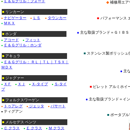
Ｅ＆Ｇグリル：フォード
●
◆
補修用エア
■
リンカーン
ナビゲーター
ＬＳ
タウンカー
■
パフォーマンス 
●
●
●
ＭＫＸ
●
●
主な取扱ブランド＝ＧＩＢＳ
■
ホンダ
アコード
フィット
●
●
Ｅ＆Ｇグリル：ホンダ
●
■
ステンレス製ポリッシュ
■
アキュラ
Ｅ＆Ｇグリル： ＲＬ｜ＴＬ｜ＴＳＸ｜
●
ＭＤＸ
●
主
■
ジャグァー
ＸＦ
ＸＪ
Ｘ-タイプ
Ｓ-タイ
●
●
●
●
■
ビレット アルミホイ
プ
●
主な取扱ブランド＝イントロ(IN
■
フォルクスワーゲン
トゥアレグ
ジェッタ
パサート
●
●
●
ティグアン
●
■
ポータブル
■
メルセデス ベンツ
Ｃ クラス
Ｅ クラス
Ｍ クラス
●
●
●