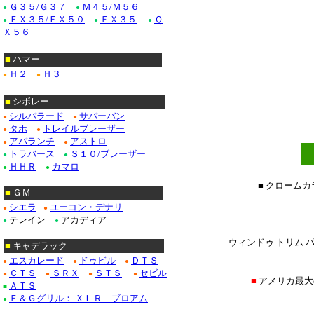
Ｇ３５/Ｇ３７
Ｍ４５/Ｍ５６
●
●
ＦＸ３５/ＦＸ５０
ＥＸ３５
Ｑ
●
●
●
Ｘ５６
■
ハマー
Ｈ２
Ｈ３
●
●
■
シボレー
シルバラード
サバーバン
●
●
タホ
トレイルブレーザー
●
●
アバランチ
アストロ
●
●
トラバース
Ｓ１０/ブレーザー
●
●
ＨＨＲ
カマロ
●
●
■ クローム
■
ＧＭ
シエラ
ユーコン・デナリ
●
●
テレイン
アカディア
●
●
ウィンドゥ トリム パ
■
キャデラック
エスカレード
ドゥビル
ＤＴＳ
●
●
●
ＣＴＳ
ＳＲＸ
ＳＴＳ
セビル
●
●
●
●
■
アメリカ最大
ＡＴＳ
■
Ｅ＆Ｇグリル： ＸＬＲ｜ブロアム
●