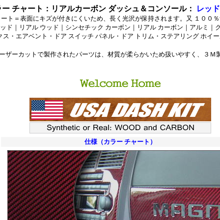
ー チャート
：
リアルカーボン ダッシュ＆コンソール：
レッド
ー コート＝表面にキズが付きにくいため、長く光沢が保持されます。又 １０
 ウッド｜リアル ウッド｜シンセチック カーボン｜リアル カーボン｜アルミ
ス・エアベント・ドア スイッチ パネル・ドア トリム・ステアリング ホイー
ーザーカットで製作されたパーツは、材質が柔らかいため扱いやすく、３Ｍ
ステンレス製カスタムパーツ、クローム_メッキ製カスタムパー
・クローム製ウィンドゥ_ピラー_トリム_パック、ステンレス
ッカーパネル、
・クローム製ドア_サイド_モール_セット、ステンレス・クロ
仕様（カラー チャート）
カバー。
０_クローム/ステンレス・３００Ｃ_クローム/ステンレス_パーツ・３００ツ
ム/ステンレス_
/ステンレス・ＰＴクルーザー_クローム/ステンレス・アスペン_クローム/ス
ローム/ステンレス・
/ステンレス■ダッジ：ラム_クローム/ステンレス・デュランゴ_クローム/ス
ーム/ステンレス・
/ステンレス・ダコタ_クローム/ステンレス・ナイトロ_クローム/ステンレス・
テンレス