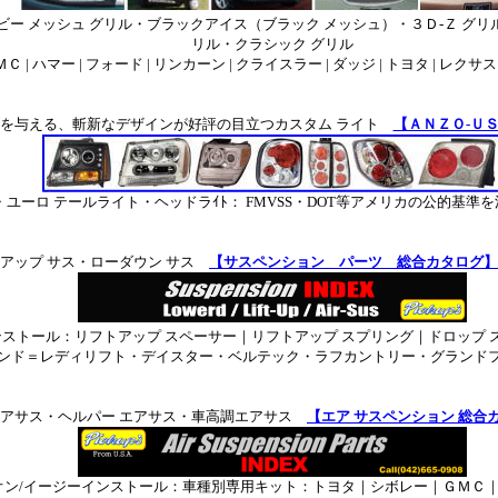
ビー メッシュ グリル・ブラックアイス（ブラック メッシュ）・３Ｄ-Ｚ グリ
リル・クラシック グリル
Ｃ | ハマー | フォード | リンカーン | クライスラー | ダッジ | トヨタ | レクサス
を与える、斬新なデザインが好評の目立つカスタム ライト
【ＡＮＺＯ-Ｕ
ユーロ テールライト・ヘッドラｲﾄ： FMVSS・DOT等アメリカの公的基準
アップ サス・ローダウン サス
【サスペンション パーツ 総合カタログ】
ンストール：
リフトアップ スペーサー｜リフトアップ スプリング｜ドロップ 
ンド＝レディリフト・デイスター・ベルテック・ラフカントリー・グランド
エアサス・ヘルパー エアサス・車高調エアサス
【エア サスペンション 総合
ン/イージーインストール：車種別専用キット：トヨタ｜シボレー｜ＧＭＣ