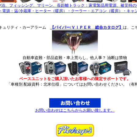
中泊、フィッシング、マリーン、長距離トラック：家電製品用電源、被災時の
ト電源：温/冷蔵庫・ヒーター（暖房）・クーラー・エアコン（暖房）・キャン
キュリティ・カーアラーム
【バイパー/ＶＩＰＥＲ 総合カタログ】
は、こ
自動車盗難・部品盗難・車上荒らし。他人事？ 油断は禁物
ベースユニットをご購入頂いたお客様への限定サポートです。
「車種別 配線資料：北米仕様」についてはお問い合わせください。（有
お問い合わせはこちらからお願い致します。