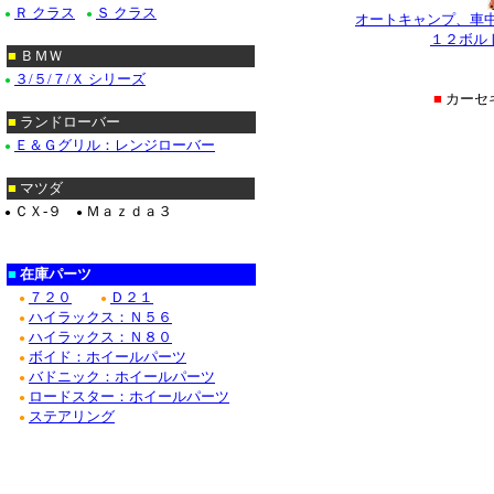
Ｒ クラス
Ｓ クラス
●
●
オートキャンプ、車
１２ボル
■
ＢＭＷ
３/５/７/Ｘ シリーズ
●
■
カーセ
■
ランドローバー
Ｅ＆Ｇグリル：レンジローバー
●
■
マツダ
ＣＸ-９
Ｍａｚｄａ３
●
●
■
在庫パーツ
７２０
Ｄ２１
●
●
ハイラックス：Ｎ５６
●
ハイラックス：Ｎ８０
●
ボイド：ホイールパーツ
●
バドニック：ホイールパーツ
●
ロードスター：ホイールパーツ
●
ステアリング
●