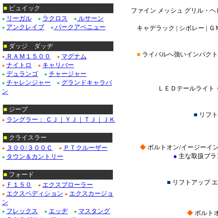
■
ビュイック
ファイン メッシュ グリル・ヘ
リーガル
ラクロス
ルサーン
●
●
●
アンクレイブ
パークアベニュー
キャデラック | シボレー | ＧＭ
●
●
■
ダッジ ダッヂ
■
ライバルへ強いインパクト
ＲＡＭ１５００
マグナム
●
●
ナイトロ
キャリバー
●
●
デュランゴ
チャージャー
●
●
チャレンジャー
グランドキャラバ
●
●
ＬＥＤテールライト・
ン
■
ジープ
■
リフト
ラングラー： ＣＪ｜ＹＪ｜ＴＪ｜ＪＫ
●
■
クライスラー
◆
ボルトオン/イージーイ
３００/３００Ｃ
ＰＴクルーザー
●
●
●
主な取扱ブラ
タウン＆カントリー
●
■
フォード
■
リフトアップ 
Ｆ１５０
エクスプローラー
●
●
エクスペディション
エクスカージョ
●
●
ン
フレックス
エッヂ
マスタング
●
●
●
◆
ボルトオ