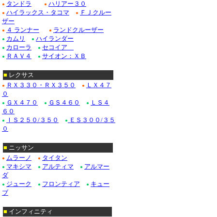
タンドラ
ハリアー３０
●
●
ハイラックス・タコマ
ＦＪクルー
ドゥビル_クローム/
●
●
ザー
４ ランナー
ランドクルーザー
Ｆ１５０_クローム/
●
●
カムリ
ハイランダー
●
●
カローラ
セコイア
クローム/ステンレス
●
●
ＲＡＶ４
サイオン：ＸＢ
●
●
クローム/ステンレス
■
レクサス
クロームパーツ■ニッ
ＲＸ３３０・ＲＸ３５０
ＬＸ４７
●
●
０
・テラノ_クローム
ＧＸ４７０
ＧＳ４６０
ＬＳ４
●
●
●
６０
/ステンレス_パーツ
ＩＳ２５０/３５０
ＥＳ３００/３５
●
●
０
Ｍ３５_クローム/ス
■
ニッサン
ムラーノ
タイタン
●
●
■ホンダ：アコード
マキシマ
アルティマ
アルマー
●
●
●
ダ
ジューク
フロンティア
キュー
●
●
●
ブ
■
インフィニティ