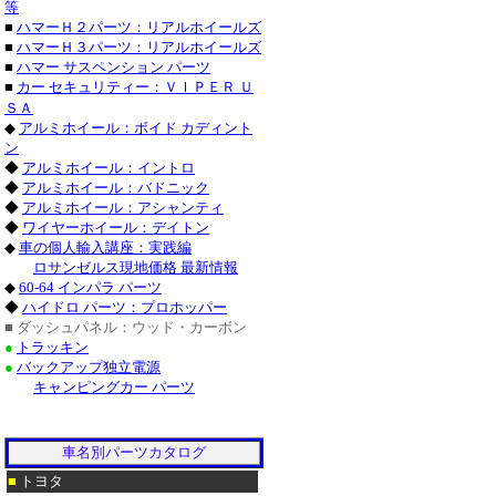
等
・チャージャー_クロ
■
ハマーＨ２パーツ：リアルホイールズ
■
ハマーＨ３パーツ：リアルホイールズ
グランドチェロキー_
■
ハマー サスペンション パーツ
■
カー セキュリティー：ＶＩＰＥＲ Ｕ
タンドラ_クローム/
ＳＡ
◆
アルミホイール：ボイド カディント
サーフ_クローム/ス
ン
◆
アルミホイール：イントロ
クローム/ステンレス
◆
アルミホイール：バドニック
◆
アルミホイール：アシャンティ
ステンレス_パーツ・
◆
ワイヤーホイール：デイトン
◆
車の個人輸入講座：実践編
ステンレス_パーツ・
ロサンゼルス現地価格 最新情報
◆
60-64 インパラ パーツ
■レクサス：ＩＳ_２
◆
ハイドロ パーツ：プロホッパー
■ ダッシュパネル：ウッド・カーボン
/ステンレス_パーツ
●
トラッキン
●
バックアップ独立電源
ＧＳ４６０_クローム
キャンピングカー パーツ
ステンレス_パーツ・
・トラバース_クロー
車名別パーツカタログ
■
トヨタ
ＣＴＳ-Ｖ_クローム