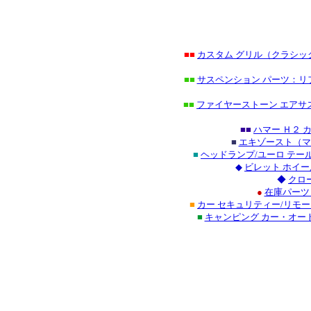
■■
カスタム グリル（クラシ
■■
サスペンション パーツ：リ
■■
ファイヤーストーン エアサ
■■
ハマー Ｈ２
■
エキゾースト（マ
■
ヘッドランプ/ユーロ テ
◆
ビレット ホイー
◆
クロ
●
在庫パーツ
■
カー セキュリティー/リモ
■
キャンピング カー・オー