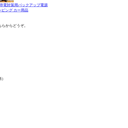
停電対策用バックアップ電源
ピング カー用品
ちらからどうぞ。
料）