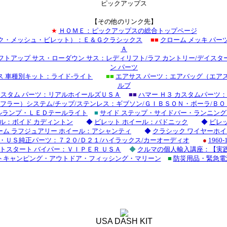
ピックアップス
【その他のリンク先】
★
ＨＯＭＥ：ピックアップスの総合トップページ
ック・メッシュ・ビレット）：Ｅ＆Ｇクラシックス
■■
クローム メッキ パ
Ａ
フトアップ サス・ローダウン サス：レディリフト/ラフ カントリー/デイスタ
ン パーツ
ス 車種別キット：ライド-ライト
■■
エアサス パーツ：エアバッグ（エア
ルブ
 カスタム パーツ：リアルホイールズＵＳＡ
■■
ハマー Ｈ３ カスタムパーツ
フラー）システム/チップ/ステンレス：ギブソン/ＧＩＢＳＯＮ・ボーラ/ＢＯ
ールランプ・ＬＥＤテールライト
■
サイド ステップ・サイドバー・ランニング
ル：ボイド カディントン
◆
ビレット ホイール：バドニック
◆
ビレ
ーム ラフジュアリー ホイール：アシャンティ
◆
クラシック ワイヤーホ
・ＵＳ純正パーツ：７２０/Ｄ２１/ハイラックス/カーオーディオ
●
1960
ートスタート バイパー：ＶＩＰＥＲ ＵＳＡ
◆
クルマの個人輸入講座：【実
トキャンピング・アウトドア・フィッシング・マリーン
■
防災用品・緊急電
USA DASH KIT