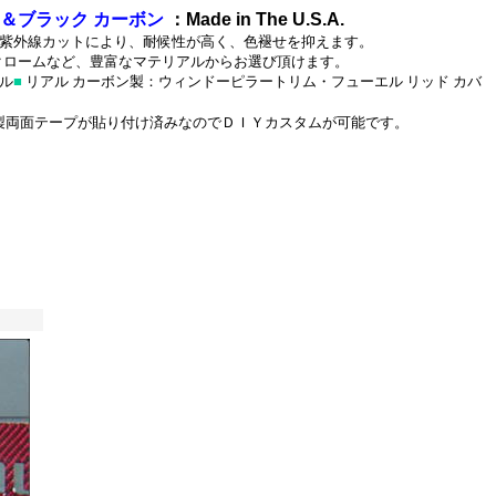
＆ブラック カーボン
：Made in The U.S.A.
０％紫外線カットにより、耐候性が高く、色褪せを抑えます。
｜クロームなど、豊富なマテリアルからお選び頂けます。
ル
■
リアル カーボン製：ウィンドーピラートリム・フューエル リッド カバ
製両面テープが貼り付け済みなのでＤＩＹカスタムが可能です。
ツ、
・クローム製ロ
ーム製トリム・
ーリング_ワゴン_クロー
テンレス・パシフィカ_ク
テンレス・マグナム_クロ
キャリバー_クローム/ス