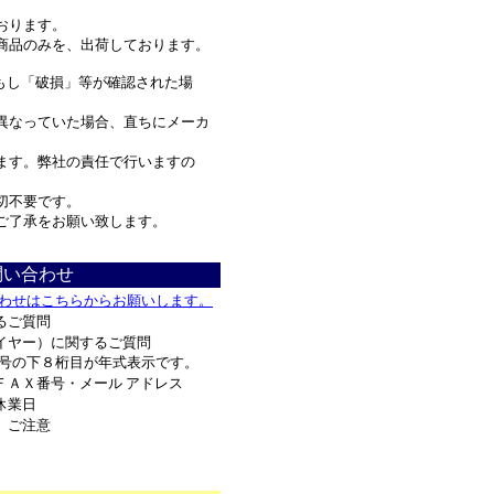
おります。
品のみを、出荷しております。
もし「破損」等が確認された場
なっていた場合、直ちにメーカ
す。弊社の責任で行いますの
不要です。
ご了承をお願い致します。
問い合わせ
わせはこちらからお願いします。
るご質問
イヤー）に関するご質問
号の下８桁目が年式表示です。
ＦＡＸ番号・メール アドレス
休業日
、ご注意
*************************