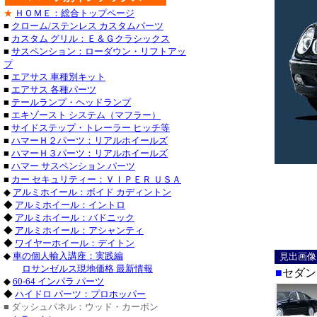
★
ＨＯＭＥ：総合トップページ
■
クローム/ステンレス カスタムパーツ
■
カスタム グリル：Ｅ＆Ｇクラシックス
■
サスペンション：ローダウン・リフトアッ
プ
■
エアサス 車種別キット
■
エアサス 各種パーツ
■
テールランプ・ヘッドランプ
■
エキゾースト システム（マフラー）
■
サイドステップ・トレーラー ヒッチ等
■
ハマーＨ２パーツ：リアルホイールズ
■
ハマーＨ３パーツ：リアルホイールズ
■
ハマー サスペンション パーツ
■
カー セキュリティー：ＶＩＰＥＲ ＵＳＡ
◆
アルミホイール：ボイド カディントン
◆
アルミホイール：イントロ
◆
アルミホイール：バドニック
◆
アルミホイール：アシャンティ
◆
ワイヤーホイール：デイトン
◆
車の個人輸入講座：実践編
見出画像
ロサンゼルス現地価格 最新情報
■
セダン
◆
60-64 インパラ パーツ
◆
ハイドロ パーツ：プロホッパー
■ ダッシュパネル：ウッド・カーボン