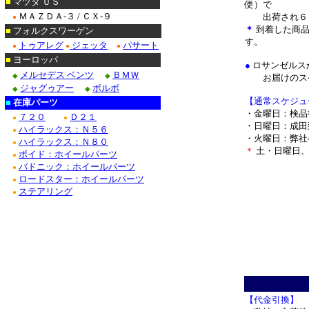
■
マツダ ＵＳ
便）で
ＭＡＺＤＡ-３ / ＣＸ-９
出荷され
６
●
＊
到着した商品
■
フォルクスワーゲン
す。
トゥアレグ
ジェッタ
パサート
●
●
●
■
ヨーロッパ
●
ロサンゼルス
メルセデス ベンツ
ＢＭＷ
◆
◆
お届けのスケ
ジャグゥアー
ボルボ
◆
◆
【通常スケジュ
■
在庫パーツ
・金曜日：検品
７２０
Ｄ２１
●
●
・日曜日：成田
ハイラックス：Ｎ５６
●
・火曜日：弊社
ハイラックス：Ｎ８０
●
＊
土・日曜日、
ボイド：ホイールパーツ
●
バドニック：ホイールパーツ
●
ロードスター：ホイールパーツ
●
ステアリング
●
＊
【代金引換】