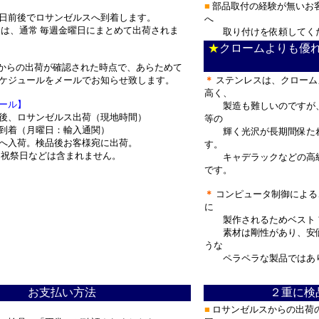
■
部品取付の経験が無いお客
日前後でロサンゼルスへ到着します。
へ
は、通常 毎週金曜日にまとめて出荷されま
取り付けを依頼してく
★
クロームよりも優
からの出荷が確認された時点で、あらためて
ジュールをメールでお知らせ致します。
＊
ステンレスは、クローム
高く、
ール】
製造も難しいのですが、
後、ロサンゼルス出荷（現地時間）
等の
到着（月曜日：輸入通関）
輝く光沢が長期間保たれ
へ入荷。検品後お客様宛に出荷。
す。
祝祭日などは含まれません。
キャデラックなどの高級
です。
＊
コンピュータ制御による
に
製作されるためベスト 
素材は剛性があり、安価
うな
ペラペラな製品ではあ
お支払い方法
２重に検
■
ロサンゼルスからの出荷