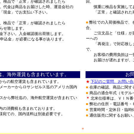
、検品で「正常」が確認されましたら
回、
。代金は商品をお届けした時、運送会社の
慎重に検品を実施して
「現金」でお支払い下さい。
「正常」と確認された商
■
弊社での入荷後検品で、
、検品で「正常」が確認されましたら
合、
らせ致します。
ご注文品と「仕様」が異
金下さい。入金確認後出荷致します。
ーへの
申込金」が必要になる事があります。
「再発注」で対応致しま
で、
お客様の費用負担は一切
お届けが遅れますが、
は、海外運賃も含まれています。
お
からの航空運賃も含まれています。
★
下記のご質問、お問い合
ーカーからロサンゼルス迄のアメリカ国内
■
在庫の確認、商品に関す
■
商品の適合年式（モデル
から弊社迄の、海外航空運賃が含まれてい
＊
北米仕様車は、ＶＩＮ番
■
弊社の住所・電話番号・
内の消費税も含まれております。
■
営業時間・定休日・臨時
様宛ての、国内送料は別途必要です。
■
通信販売に関するお願い
**********************************
*
********************