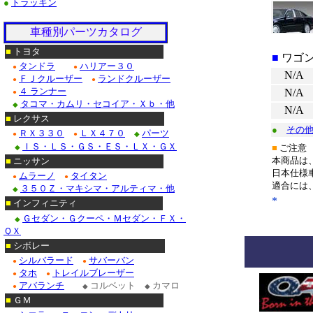
●
トラッキン
車種別パーツカタログ
*
■
トヨタ
■
ワゴ
タンドラ
ハリアー３０
●
●
N/A
ＦＪクルーザー
ランドクルーザー
●
●
４ ランナー
N/A
●
タコマ・カムリ・セコイア・Ｘｂ・他
◆
N/A
■
レクサス
●
その
ＲＸ３３０
ＬＸ４７０
パーツ
●
●
◆
ＩＳ・ＬＳ・ＧＳ・ＥＳ・ＬＸ・ＧＸ
■
ご注意
◆
本商品は
■
ニッサン
日本仕様
ムラーノ
タイタン
●
●
適合には
３５０Ｚ・マキシマ・アルティマ・他
◆
*
******
■
インフィニティ
Ｇセダン・Ｇクーペ・Ｍセダン・ＦＸ・
◆
ＱＸ
■
シボレー
シルバラード
サバーバン
●
●
タホ
トレイルブレーザー
●
●
アバランチ
コルベット
カマロ
●
◆
◆
■
ＧＭ