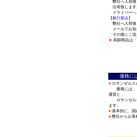
弊社へ入荷後
出荷致します
ドライバーへ
【銀行振込】
弊社へ入荷後
メールでお知
その後にご送
★
高額商品は「
＊
価格に
■
ロサンゼルス
価格には、メ
運賃と、
ロサンゼルス
ます。
■
基本的に、国
■
弊社からお客
＊
***********