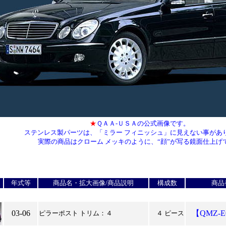
★
ＱＡＡ-ＵＳＡの公式画像です。
ステンレス製パーツは、「ミラー フィニッシュ」に見えない事があ
実際の商品はクローム メッキのように、“顔”が写る鏡面仕上げ
*
年式等
商品名・拡大画像/商品説明
構成数
商品
03-06
【QMZ-E
ピラーポスト トリム：４
４ ピース