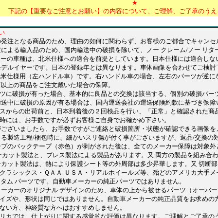
★
下記の【重要なご注意とお願い】の内容について、ご理解、ご了承のうえ
い
の発注となる商品のため、理由の如何に関わらず、お客様のご都合でキャンセ
定による輸入品のため、国内輸送中の破損を除いて、ノー クレーム/ノー リタ
カーの車種は、北米仕様への適合を前提としています。日本仕様には適合しな
デルイヤーです。日本の登録年とは異なります。車体画像を合わせてご検討
北米仕様用（左ハンドル車）です。右ハンドル車の場合、左右のパーツが逆に
類以上の商品をご注文戴いた場合の保障。
に破損が有った場合、基本的に良品との交換は該当する、個別の破損パー
送中に破損の原因が有る場合は、国内運送会社の運送保険約款に基づき保障
からの出荷前と、日本到着後の２回検品を行い、「正常」と確認された商品
には、お手数ですが必ずお客様ご自身でお確かめ下さい。
ございましたら、お手数ですがご連絡と破損箇所・状態が確認できる画像を
よる製造工程/梱包時に、細かいスリ傷が付く事がございますが、返品/交換の
プのバックテープ（赤色）が剥がされた後は、全てのメーカー保障は対象
ザーカット製法と、プレス製法による製品があります。又 両方の製品を組み合
ット製法は、熱により保護シート等の外周部は多少昇華します。又 切断部
ックス・ＱＡＡ-ＵＳＡ・リアルホイールズ等、殆どのアメリカ大手メー
スタム パーツです。自動車メーカーの純正パーツではありません。
カーのオリジナル デザインのため、車体の上から被せるパーツ（オーバー
ズや、形状は同じではありません。自動車メーカーの純正品質をお求めの
い方、神経質な方へはおすすめしません。
カでは、仕上がりに関する感覚的な評価は異なります。ご理解とご了承の