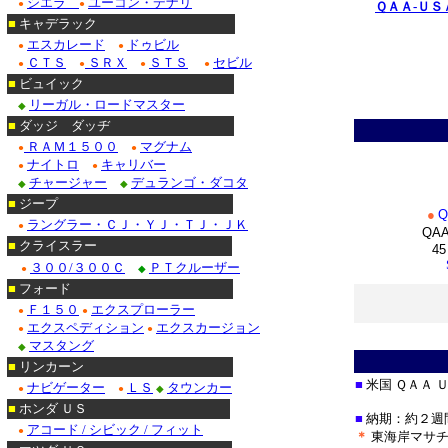
シエラ
ユーコン・デナリ
●
●
ＱＡＡ-ＵＳ
■
キャデラック
************
エスカレード
ドゥビル
●
●
ＣＴＳ
ＳＲＸ
ＳＴＳ
セビル
●
●
●
●
■
ビュイック
リーガル・ロードマスター
◆
■
ダッジ ダッヂ
ＲＡＭ１５００
マグナム
●
●
ナイトロ
キャリバー
●
●
チャージャー
デュランゴ・ダコタ
◆
◆
■
ジープ
●
Q
ラングラー・ＣＪ・ＹＪ・ＴＪ・ＪＫ
●
QAA
■
クライスラー
45
３００/３００Ｃ
ＰＴクルーザー
●
◆
■
フォード
Ｆ１５０
エクスプローラー
●
●
エクスペディション
エクスカージョン
●
●
＊
マスタング
◆
■
リンカーン
■
米国 ＱＡＡ
ナビゲーター
ＬＳ
タウンカー
●
●
◆
■
ホンダ ＵＳ
■
納期：約２週
アコード / シビック / フィット
●
＊
東海岸マサチ