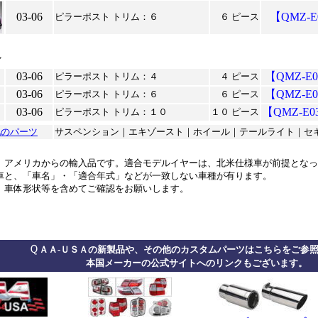
03-06
【QMZ-E
ピラーポスト トリム：６
６ ピース
ン
03-06
【QMZ-E0
ピラーポスト トリム：４
４ ピース
03-06
【QMZ-E0
ピラーポスト トリム：６
６ ピース
03-06
【QMZ-E0
ピラーポスト トリム：１０
１０ ピース
他のパーツ
サスペンション｜エキゾースト｜ホイール｜テールライト｜セ
、アメリカからの輸入品です。適合モデルイヤーは、北米仕様車が前提となっ
車と、「車名」・「適合年式」などが一致しない車種が有ります。
、車体形状等を含めてご確認をお願いします。
*
********
***************************
********
*********
Ｑ
ＡＡ-ＵＳＡの新製品や、その他のカスタムパーツはこちらをご参
本国メーカーの公式サイトへのリンクもございます。