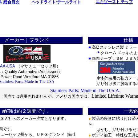
エキゾースト チップ
Ａ 総合目次
ヘッドライト/テールライト
***********
***********************
*********************
メーカー｜ブランド
仕様 
■
高級ステンレス製 ミラー
＊
クローム メッキの
■
両面テープ：３Ｍ ＵＳＡ
AA-USA
（マサチューセッツ州）
：Quality Automotive Accessories
 Power Road Westford MA 01886
車体外装用の強力テー
Stainless Parts:Made in The USA
貼り付け後に脱落する心
Stainless Parts: Made in The U.S.A.
Limited Lifetime Warra
国内では適用されませんが、アメリカ国内では、
納期は約２週間です。
一般
 ＵＳＡ社へのメーカー注文となります。
●
製品の裏側に貼り付け済
を
間です。
はがし、貼り付けるだ
ューセッツ州から、ＵＰＳグランド（陸上
●
ボディ加工・特殊な工具