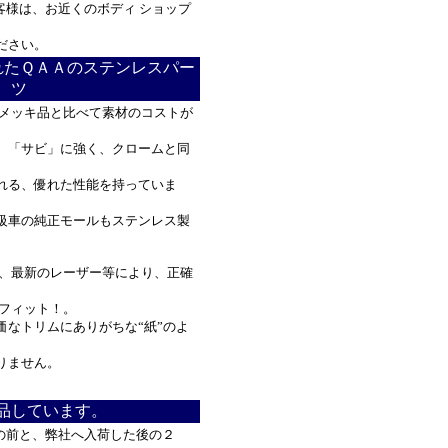
様は、お近くのボディ ショップ
ださい。
れたＱＡＡのステンレスパー
ツ
メッキ品と比べて素材のコストが
「サビ」に強く、クロームと同
る、優れた性能を持っていま
車の純正モールもステンレス製
、最新のレーザー等により、正確
フィット！。
なトリムにありがちな“紙”のよ
りません。
品しています。
の前と、弊社へ入荷した後の２