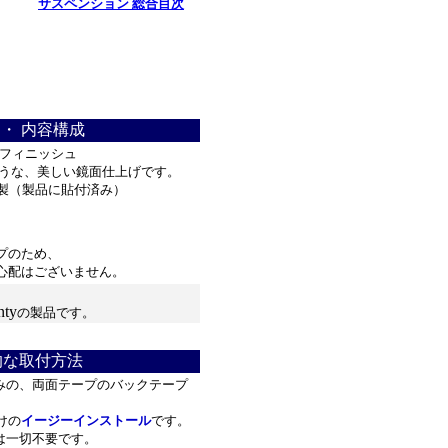
サスペンション 総合目次
**
***********************
・ 内容構成
 フィニッシュ
ような、美しい鏡面仕上げです。
製（製品に貼付済み）
プのため、
配はございません。
nty
の製品です。
的な取付方法
みの、両面テープのバックテープ
けの
イージーインストール
です。
は一切不要です。