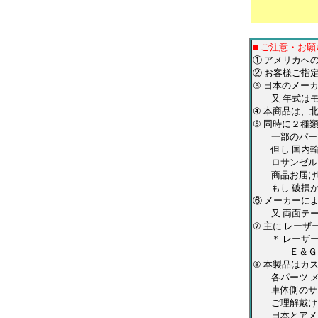
■ ご注意・お願
① アメリカへ
② お客様ご指
③ 日本のメー
又 年式はモ
④ 本商品は、
⑤ 同時に２種
一部のパーツ
但し 国内輸
ロサンゼルス
商品お届け時
もし 破損が
⑥ メーカーに
又 両面テー
⑦ 主に レー
＊ レーザーカ
Ｅ＆Ｇクラシ
⑧ 本製品はカ
各パーツ メー
車体側のサイ
ご理解戴けな
日本とアメリ