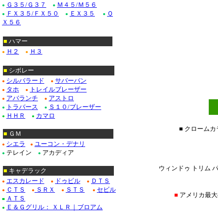
Ｇ３５/Ｇ３７
Ｍ４５/Ｍ５６
●
●
ＦＸ３５/ＦＸ５０
ＥＸ３５
Ｑ
●
●
●
Ｘ５６
■
ハマー
Ｈ２
Ｈ３
●
●
■
シボレー
シルバラード
サバーバン
●
●
タホ
トレイルブレーザー
●
●
アバランチ
アストロ
●
●
トラバース
Ｓ１０/ブレーザー
●
●
ＨＨＲ
カマロ
●
●
■ クローム
■
ＧＭ
シエラ
ユーコン・デナリ
●
●
テレイン
アカディア
●
●
ウィンドゥ トリム パ
■
キャデラック
エスカレード
ドゥビル
ＤＴＳ
●
●
●
ＣＴＳ
ＳＲＸ
ＳＴＳ
セビル
●
●
●
●
■
アメリカ最大
ＡＴＳ
■
Ｅ＆Ｇグリル： ＸＬＲ｜ブロアム
●