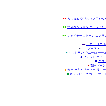
■■
カスタム グリル（クラシ
■■
サスペンション パーツ：リ
■■
ファイヤーストーン エアサ
■■
ハマー Ｈ２
■
エキゾースト（マ
■
ヘッドランプ/ユーロ テ
◆
ビレット ホイー
◆
クロ
●
在庫パーツ
■
カー セキュリティー/リモ
■
キャンピング カー・オー