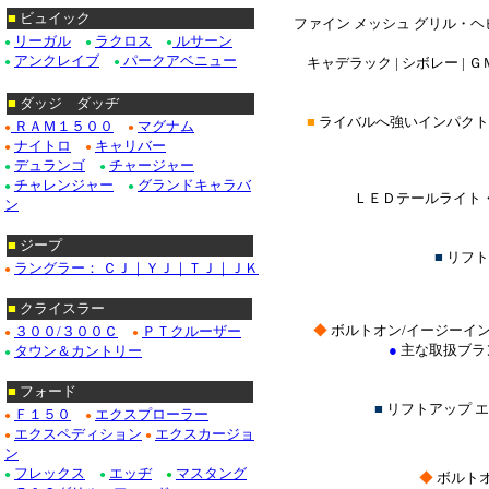
■
ビュイック
ファイン メッシュ グリル・ヘ
リーガル
ラクロス
ルサーン
●
●
●
アンクレイブ
パークアベニュー
キャデラック | シボレー | ＧＭ
●
●
■
ダッジ ダッヂ
■
ライバルへ強いインパクト
ＲＡＭ１５００
マグナム
●
●
ナイトロ
キャリバー
●
●
デュランゴ
チャージャー
●
●
チャレンジャー
グランドキャラバ
●
●
ＬＥＤテールライト・
ン
■
ジープ
■
リフト
ラングラー： ＣＪ｜ＹＪ｜ＴＪ｜ＪＫ
●
■
クライスラー
◆
ボルトオン/イージーイ
３００/３００Ｃ
ＰＴクルーザー
●
●
●
主な取扱ブラ
タウン＆カントリー
●
■
フォード
■
リフトアップ 
Ｆ１５０
エクスプローラー
●
●
エクスペディション
エクスカージョ
●
●
ン
フレックス
エッヂ
マスタング
●
●
●
◆
ボルトオ