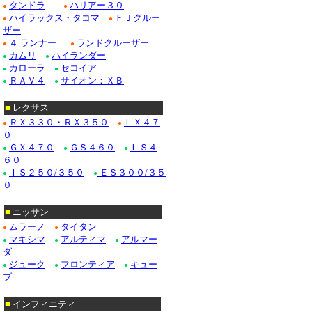
タンドラ
ハリアー３０
●
●
ハイラックス・タコマ
ＦＪクルー
ドゥビル_クローム/
●
●
ザー
４ ランナー
ランドクルーザー
Ｆ１５０_クローム/
●
●
カムリ
ハイランダー
●
●
カローラ
セコイア
クローム/ステンレス
●
●
ＲＡＶ４
サイオン：ＸＢ
●
●
クローム/ステンレス
■
レクサス
クロームパーツ■ニッ
ＲＸ３３０・ＲＸ３５０
ＬＸ４７
●
●
０
・テラノ_クローム
ＧＸ４７０
ＧＳ４６０
ＬＳ４
●
●
●
６０
/ステンレス_パーツ
ＩＳ２５０/３５０
ＥＳ３００/３５
●
●
０
Ｍ３５_クローム/ス
■
ニッサン
ムラーノ
タイタン
●
●
■ホンダ：アコード
マキシマ
アルティマ
アルマー
●
●
●
ダ
ジューク
フロンティア
キュー
●
●
●
ブ
■
インフィニティ