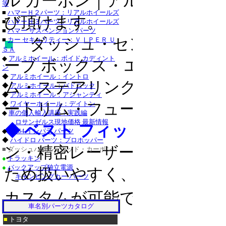
ル カーボン｜アルミ｜クロ
等
・チャージャー_クロ
■
ハマーＨ２パーツ：リアルホイールズ
び頂けます。
■
ハマーＨ３パーツ：リアルホイールズ
グランドチェロキー_
■
ハマー サスペンション パーツ
■
ダッシュ・センター コンソ
■
カー セキュリティー：ＶＩＰＥＲ Ｕ
タンドラ_クローム/
ＳＡ
◆
アルミホイール：ボイド カディント
サーフ_クローム/ス
ーブ ボックス・エアベント・
ン
◆
アルミホイール：イントロ
クローム/ステンレス
ム・ステアリング ホイール
■
◆
アルミホイール：バドニック
◆
アルミホイール：アシャンティ
ステンレス_パーツ・
◆
ワイヤーホイール：デイトン
ートリム・フューエル リッド
◆
車の個人輸入講座：実践編
ステンレス_パーツ・
ロサンゼルス現地価格 最新情報
◆ ベスト フィット＆イージ
◆
60-64 インパラ パーツ
■レクサス：ＩＳ_２
◆
ハイドロ パーツ：プロホッパー
ン・精密レーザーカットで製
■ ダッシュパネル：ウッド・カーボン
/ステンレス_パーツ
●
トラッキン
●
バックアップ独立電源
ＧＳ４６０_クローム
ため扱いやすく、３Ｍ製両面
キャンピングカー パーツ
ステンレス_パーツ・
カスタムが可能です。
・トラバース_クロー
車名別パーツカタログ
■
トヨタ
ＣＴＳ-Ｖ_クローム