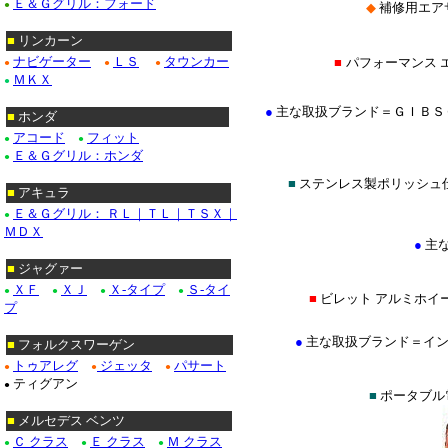
Ｅ＆Ｇグリル：フォード
●
◆
補修用エア
■
リンカーン
ナビゲーター
ＬＳ
タウンカー
■
パフォーマンス 
●
●
●
ＭＫＸ
●
●
主な取扱ブランド＝ＧＩＢＳ
■
ホンダ
アコード
フィット
●
●
Ｅ＆Ｇグリル：ホンダ
●
■
ステンレス製ポリッシュ
■
アキュラ
Ｅ＆Ｇグリル： ＲＬ｜ＴＬ｜ＴＳＸ｜
●
ＭＤＸ
●
主
■
ジャグァー
ＸＦ
ＸＪ
Ｘ-タイプ
Ｓ-タイ
●
●
●
●
■
ビレット アルミホイ
プ
●
主な取扱ブランド＝イントロ(IN
■
フォルクスワーゲン
トゥアレグ
ジェッタ
パサート
●
●
●
ティグアン
●
■
ポータブル
■
メルセデス ベンツ
Ｃ クラス
Ｅ クラス
Ｍ クラス
●
●
●