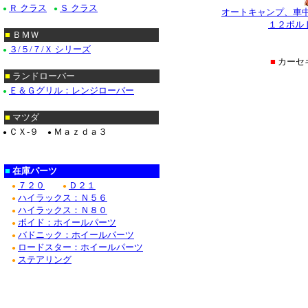
Ｒ クラス
Ｓ クラス
●
●
オートキャンプ、車
１２ボル
■
ＢＭＷ
３/５/７/Ｘ シリーズ
●
■
カーセ
■
ランドローバー
Ｅ＆Ｇグリル：レンジローバー
●
■
マツダ
ＣＸ-９
Ｍａｚｄａ３
●
●
■
在庫パーツ
７２０
Ｄ２１
●
●
ハイラックス：Ｎ５６
●
ハイラックス：Ｎ８０
●
ボイド：ホイールパーツ
●
バドニック：ホイールパーツ
●
ロードスター：ホイールパーツ
●
ステアリング
●