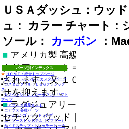
ＵＳＡダッシュ：ウッド
ュ： カラー チャート
：
ソール：
カーボン
：Mad
■
アメリカ製 高級ドレスアッ
クリアー コート＝表面にキ
パーツ別インデックス
ステンレス
★
ＨＯＭＥ：総合トップページ
されます。又 １００％紫外
■
クローム/ステンレス カスタムパーツ
ステンレス
■
カスタム グリル：Ｅ＆Ｇクラシック
ス
せを抑えます。
■クライスラー：３０
■
サスペンション：ローダウン・リフト
アップ
・３００Ｍ_クローム
■
ラグジュアリー/スポーティ
■
エアサス 車種別キット
■
エアサス 各種パーツ
セブリング_クローム
セチック ウッド｜リアル ウ
■
テールランプ・ヘッドランプ
■
エキゾースト システム（マフラー）
デュランゴ_クローム
■
サイドステップ・トレーラー ヒッチ