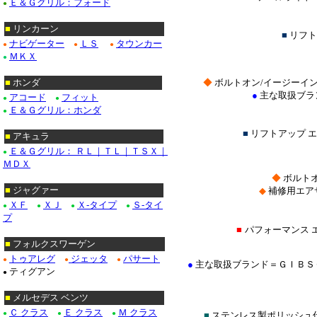
Ｅ＆Ｇグリル：フォード
●
■
リンカーン
■
リフト
ナビゲーター
ＬＳ
タウンカー
●
●
●
ＭＫＸ
●
■
ホンダ
◆
ボルトオン/イージーイ
●
主な取扱ブラ
アコード
フィット
●
●
Ｅ＆Ｇグリル：ホンダ
●
■
リフトアップ 
■
アキュラ
Ｅ＆Ｇグリル： ＲＬ｜ＴＬ｜ＴＳＸ｜
●
ＭＤＸ
◆
ボルトオ
■
ジャグァー
◆
補修用エア
ＸＦ
ＸＪ
Ｘ-タイプ
Ｓ-タイ
●
●
●
●
プ
■
パフォーマンス 
■
フォルクスワーゲン
トゥアレグ
ジェッタ
パサート
●
●
●
●
主な取扱ブランド＝ＧＩＢＳ
ティグアン
●
■
メルセデス ベンツ
Ｃ クラス
Ｅ クラス
Ｍ クラス
●
●
●
■
ステンレス製ポリッシュ