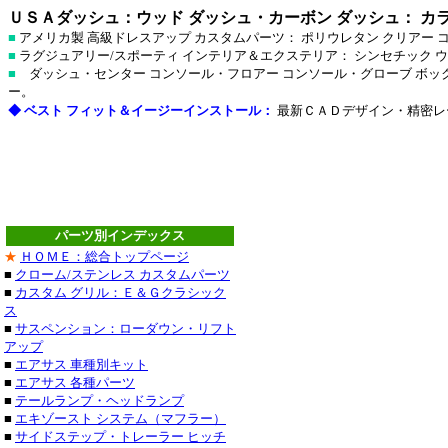
ＵＳＡダッシュ：ウッド ダッシュ・カーボン ダッシュ： カラ
■
アメリカ製 高級ドレスアップ カスタムパーツ： ポリウレタン クリア
■
ラグジュアリー/スポーティ インテリア＆エクステリア： シンセチック
■
ダッシュ・センター コンソール・フロアー コンソール・グローブ ボック
ー。
◆ ベスト フィット＆イージーインストール：
最新ＣＡＤデザイン・精密レ
パーツ別インデックス
ステンレス
★
ＨＯＭＥ：総合トップページ
■
クローム/ステンレス カスタムパーツ
ステンレス
■
カスタム グリル：Ｅ＆Ｇクラシック
ス
■クライスラー：３０
■
サスペンション：ローダウン・リフト
アップ
・３００Ｍ_クローム
■
エアサス 車種別キット
■
エアサス 各種パーツ
セブリング_クローム
■
テールランプ・ヘッドランプ
■
エキゾースト システム（マフラー）
デュランゴ_クローム
■
サイドステップ・トレーラー ヒッチ