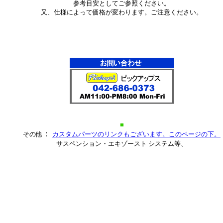
参考目安としてご参照ください。
Ｓ_カスタムグリル・
又、仕様によって価格が変わります。ご注意ください。
ステンレス・セビル_クローム/ステンレス・ＳＴＳ_クローム/ステンレス・ＳＲ
_■フォード：
ステンレス_パーツ・エクスプローラー_クローム/ステンレス・エクスペディシ
ス・エクスカージョン_
*
・マスタング_クローム/ステンレス・エスケープ_クローム/ステンレス・フレ
*
レス・フュージョン_
■リンカーン：ナビゲーター_クローム/ステンレス・ＬＳ_カスタム・ＭＫＺ_
テンレス・タウンカー_
サン：ムラーノ_クローム/ステンレス_パーツ・タイタン_クローム/ステンレ
ム/ステンレス_
/ステンレス_パーツ・エクストレール_クローム/ステンレス_パーツ・エクステ
ス・３５０Ｚ_クローム
・フーガ_クローム/ステンレス_パーツ■インフィニティ：Ｇ３５_クローム/ス
■
ム/ステンレス・
：
その他
カスタムパーツのリンクもございます。このページの下。
テンレス_パーツ・ＦＸ_クローム/ステンレス_パーツ・ＥＸ_クローム/ステン
サスペンション・エキゾースト システム等、
クローム/ステンレス_
■ハマー_Ｈ２/Ｈ３_クローム/ステンレス
_クローム/ステンレス・シビック_クローム/ステンレス_パーツ・インスパイア