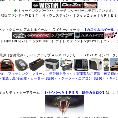
◆
トゥーイング パーツや、ヒッチ レシーバーも予定しています。
な取扱ブランド＝
ＷＥＳＴＩＮ（ウェスティン）｜ＤｅｅＺｅｅ｜ＡＲＩＥＳ
ール ・クローム アルミホイール ・ ワイヤーホイール
【カスタムホイール 
TRO) | バドニックBUDNIK) | ボイド カディントン(BOYDS) | アシャンティ(
電源（交流電源）、バックアップ ＡＧＭ バッテリー・ＤＣ-ＡＣ インバータ
中泊、フィッシング、マリーン、長距離トラック：家電製品用電源、被災時の
ト電源：温/冷蔵庫・ヒーター（暖房）・クーラー・エアコン（暖房）・キャン
キュリティ・カーアラーム
【バイパー/ＶＩＰＥＲ 総合カタログ】
は、こ