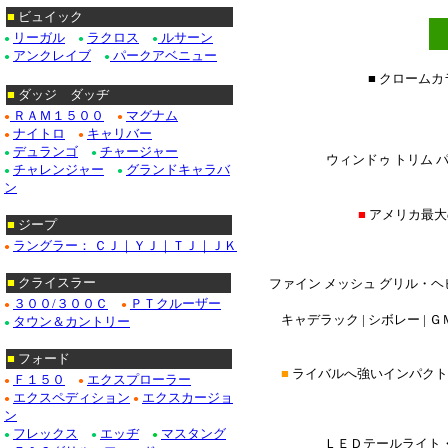
■
ビュイック
リーガル
ラクロス
ルサーン
●
●
●
アンクレイブ
パークアベニュー
●
●
■ クローム
■
ダッジ ダッヂ
ＲＡＭ１５００
マグナム
●
●
ナイトロ
キャリバー
●
●
デュランゴ
チャージャー
●
●
ウィンドゥ トリム パ
チャレンジャー
グランドキャラバ
●
●
ン
■
アメリカ最大
■
ジープ
ラングラー： ＣＪ｜ＹＪ｜ＴＪ｜ＪＫ
●
■
クライスラー
ファイン メッシュ グリル・ヘ
３００/３００Ｃ
ＰＴクルーザー
●
●
キャデラック | シボレー | ＧＭ
タウン＆カントリー
●
■
フォード
■
ライバルへ強いインパクト
Ｆ１５０
エクスプローラー
●
●
エクスペディション
エクスカージョ
●
●
ン
フレックス
エッヂ
マスタング
●
●
●
ＬＥＤテールライト・