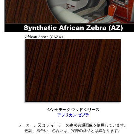
ーム/ステンレス・チャレンジャー_クローム/ステンレス■ジープ：ラングラー
レス・
クローム/ステンレス・チェロキー_カスタム_グリル・コマンダー_クローム/
トヨタ：
ステンレス_パーツ・タコマ_クローム/ステンレス_パーツ・ＦＪ_クルーザー_
ーツ・
テンレス_パーツ・４ランナー_クローム/ステンレス_パーツ・bB_クローム/
ー_
_パーツ・カムリ_クローム/ステンレス_パーツ・ハイランダー_クローム/ス
ガー_クローム/
ランドクルーザー_クローム/ステンレス_パーツ・ヴィッツ_クローム/ステン
ス_クローム/
カローラ_クローム/ステンレス_パーツ・セコイヤ_クローム/ステンレス_パー
ステンレス_
５０/３５０_クローム/ステンレス_パーツ・ＲＸ３５０_クローム/ステンレス
スタム_グリル・ＬＸ５７０_クローム
・ＧＸ_カスタム_グリル・ＲＸ３３０_クローム/ステンレス・ＬＳ４６０_ク
３５０_クローム/ステンレス・
/ステンレス■シボレー：サバーバン_クローム/ステンレス_パーツ・タホ_ク
バラード_クローム/
シンセチック ウッド シリーズ
アバランチ_クローム/ステンレス_パーツ・トレイルブレーザー_クローム/ス
アフリカン ゼブラ
_クローム/ステンレス_
ム/ステンレス■キャデラック：エスカレード_クローム/ステンレス_パーツ・
メーカー、又は ディーラーの参考共通画像を使用しています。
レス_パーツ・
色調、風合い、色合いは、実際の商品とは異なります。
/ステンレス・ＣＴＳクーペ_クローム/ステンレス・ＣＴＳスポーツワゴン_ク