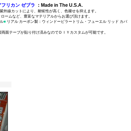
フリカン ゼブラ
：Made in The U.S.A.
０％紫外線カットにより、耐候性が高く、色褪せを抑えます。
｜クロームなど、豊富なマテリアルからお選び頂けます。
ル
■
リアル カーボン製：ウィンドーピラートリム・フューエル リッド カバ
製両面テープが貼り付け済みなのでＤＩＹカスタムが可能です。
ツ、
・クローム製ロ
ーム製トリム・
ーリング_ワゴン_クロー
テンレス・パシフィカ_ク
テンレス・マグナム_クロ
キャリバー_クローム/ス