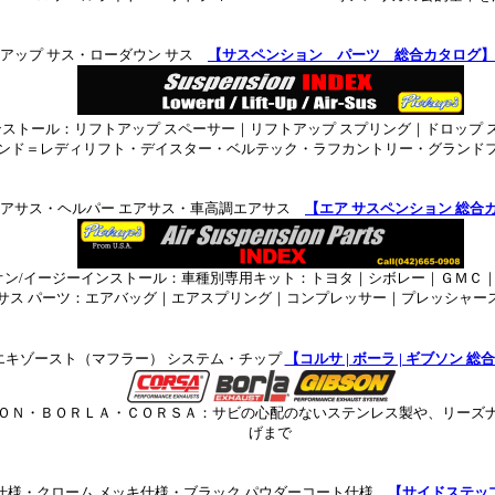
アップ サス・ローダウン サス
【サスペンション パーツ 総合カタログ】
ンストール：
リフトアップ スペーサー｜リフトアップ スプリング｜ドロップ 
ンド＝レディリフト・デイスター・ベルテック・ラフカントリー・グランド
エアサス・ヘルパー エアサス・車高調エアサス
【エア サスペンション 総合
ン/イージーインストール：車種別専用キット：トヨタ｜シボレー｜ＧＭＣ
サス パーツ：エアバッグ｜エアスプリング｜コンプレッサー｜プレッシャー
エキゾースト（マフラー） システム・チップ
【コルサ | ボーラ | ギブソン 
ＯＮ・ＢＯＲＬＡ・ＣＯＲＳＡ：サビの心配のないステンレス製や、リーズ
げまで
仕様・クローム メッキ仕様・ブラック パウダーコート仕様
【サイドステッ