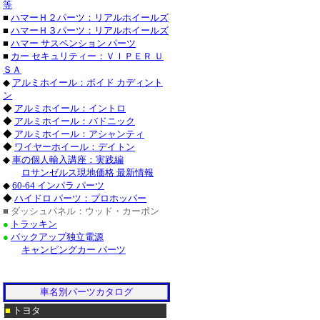
等
・チャージャー_クロ
■
ハマーＨ２パーツ：リアルホイールズ
■
ハマーＨ３パーツ：リアルホイールズ
グランドチェロキー_
■
ハマー サスペンション パーツ
■
カー セキュリティー：ＶＩＰＥＲ Ｕ
タンドラ_クローム/
ＳＡ
◆
アルミホイール：ボイド カディント
サーフ_クローム/ス
ン
◆
アルミホイール：イントロ
クローム/ステンレス
◆
アルミホイール：バドニック
◆
アルミホイール：アシャンティ
ステンレス_パーツ・
◆
ワイヤーホイール：デイトン
◆
車の個人輸入講座：実践編
ステンレス_パーツ・
ロサンゼルス現地価格 最新情報
◆
60-64 インパラ パーツ
■レクサス：ＩＳ_２
◆
ハイドロ パーツ：プロホッパー
■ ダッシュパネル：ウッド・カーボン
/ステンレス_パーツ
●
トラッキン
●
バックアップ独立電源
ＧＳ４６０_クローム
キャンピングカー パーツ
ステンレス_パーツ・
・トラバース_クロー
車名別パーツカタログ
■
トヨタ
ＣＴＳ-Ｖ_クローム