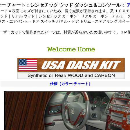
ー チャート
：
シンセチック ウッド ダッシュ＆コンソール：
ア
ー コート＝表面にキズが付きにくいため、長く光沢が保持されます。又 １０
 ウッド｜リアル ウッド｜シンセチック カーボン｜リアル カーボン｜アルミ
ス・エアベント・ドア スイッチ パネル・ドア トリム・ステアリング ホイー
ーザーカットで製作されたパーツは、材質が柔らかいため扱いやすく、３Ｍ
ステンレス製カスタムパーツ、クローム_メッキ製カスタムパー
・クローム製ウィンドゥ_ピラー_トリム_パック、ステンレス
ッカーパネル、
・クローム製ドア_サイド_モール_セット、ステンレス・クロ
仕様（カラー チャート）
カバー。
０_クローム/ステンレス・３００Ｃ_クローム/ステンレス_パーツ・３００ツ
ム/ステンレス_
/ステンレス・ＰＴクルーザー_クローム/ステンレス・アスペン_クローム/ス
ローム/ステンレス・
/ステンレス■ダッジ：ラム_クローム/ステンレス・デュランゴ_クローム/ス
ーム/ステンレス・
/ステンレス・ダコタ_クローム/ステンレス・ナイトロ_クローム/ステンレス・
テンレス