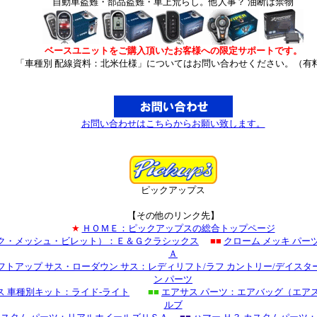
自動車盗難・部品盗難・車上荒らし。他人事？ 油断は禁物
ベースユニットをご購入頂いたお客様への限定サポートです。
「車種別 配線資料：北米仕様」についてはお問い合わせください。（有
お問い合わせはこちらからお願い致します。
ピックアップス
【その他のリンク先】
★
ＨＯＭＥ：ピックアップスの総合トップページ
ック・メッシュ・ビレット）：Ｅ＆Ｇクラシックス
■■
クローム メッキ パ
Ａ
フトアップ サス・ローダウン サス：レディリフト/ラフ カントリー/デイスタ
ン パーツ
ス 車種別キット：ライド-ライト
■■
エアサス パーツ：エアバッグ（エア
ルブ