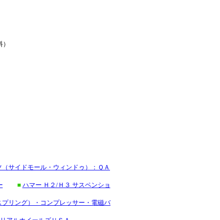
料）
ーツ（サイドモール・ウィンドゥ）：ＱＡ
ー
■
ハマー Ｈ２/Ｈ３ サスペンショ
スプリング）・コンプレッサー・電磁バ