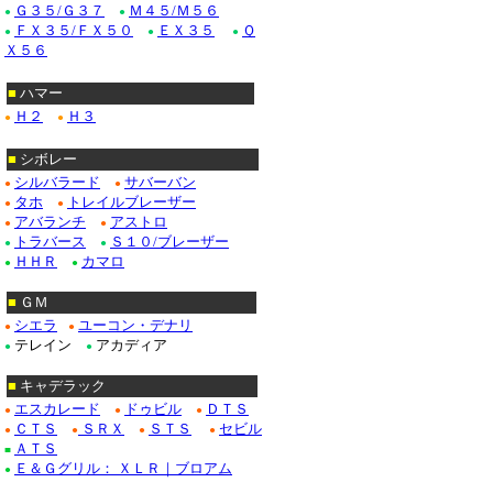
Ｇ３５/Ｇ３７
Ｍ４５/Ｍ５６
●
●
ＦＸ３５/ＦＸ５０
ＥＸ３５
Ｑ
●
●
●
Ｘ５６
■
ハマー
Ｈ２
Ｈ３
●
●
■
シボレー
シルバラード
サバーバン
●
●
タホ
トレイルブレーザー
●
●
アバランチ
アストロ
●
●
トラバース
Ｓ１０/ブレーザー
●
●
ＨＨＲ
カマロ
●
●
■
ＧＭ
シエラ
ユーコン・デナリ
●
●
テレイン
アカディア
●
●
■
キャデラック
エスカレード
ドゥビル
ＤＴＳ
●
●
●
ＣＴＳ
ＳＲＸ
ＳＴＳ
セビル
●
●
●
●
ＡＴＳ
■
Ｅ＆Ｇグリル： ＸＬＲ｜ブロアム
●