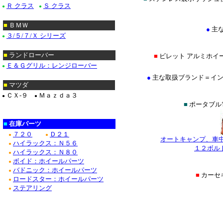
Ｒ クラス
Ｓ クラス
●
●
■
ＢＭＷ
●
主
３/５/７/Ｘ シリーズ
●
■
ランドローバー
■
ビレット アルミホイ
Ｅ＆Ｇグリル：レンジローバー
●
●
主な取扱ブランド＝イントロ(IN
■
マツダ
ＣＸ-９
Ｍａｚｄａ３
●
●
■
ポータブル
■
在庫パーツ
７２０
Ｄ２１
●
●
オートキャンプ、車
ハイラックス：Ｎ５６
●
１２ボル
ハイラックス：Ｎ８０
●
ボイド：ホイールパーツ
●
バドニック：ホイールパーツ
●
■
カーセ
ロードスター：ホイールパーツ
●
ステアリング
●