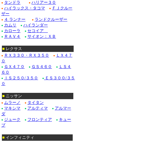
タンドラ
ハリアー３０
●
●
ハイラックス・タコマ
ＦＪクルー
ドゥビル_クローム/
●
●
ザー
４ ランナー
ランドクルーザー
Ｆ１５０_クローム/
●
●
カムリ
ハイランダー
●
●
カローラ
セコイア
クローム/ステンレス
●
●
ＲＡＶ４
サイオン：ＸＢ
●
●
クローム/ステンレス
■
レクサス
クロームパーツ■ニッ
ＲＸ３３０・ＲＸ３５０
ＬＸ４７
●
●
０
・テラノ_クローム
ＧＸ４７０
ＧＳ４６０
ＬＳ４
●
●
●
６０
/ステンレス_パーツ
ＩＳ２５０/３５０
ＥＳ３００/３５
●
●
０
Ｍ３５_クローム/ス
■
ニッサン
ムラーノ
タイタン
●
●
■ホンダ：アコード
マキシマ
アルティマ
アルマー
●
●
●
ダ
ジューク
フロンティア
キュー
●
●
●
ブ
■
インフィニティ