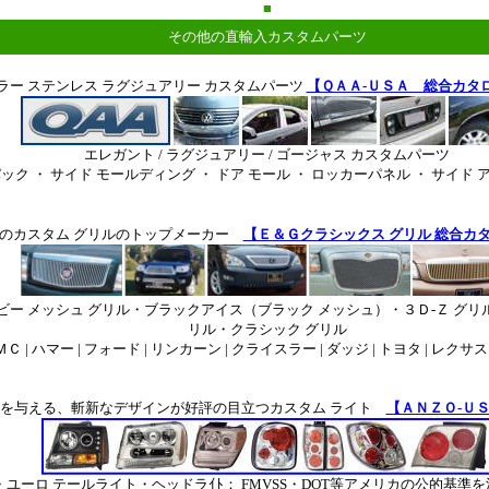
■
その他の直輸入カスタムパーツ
カラー ステンレス ラグジュアリー カスタムパーツ
【ＱＡＡ-ＵＳＡ 総合カタ
エレガント / ラグジュアリー / ゴージャス カスタムパーツ
ック ・ サイド モールディング ・ ドア モール ・ ロッカーパネル ・ サイド
のカスタム グリルのトップメーカー
【Ｅ＆Ｇクラシックス グリル 総合カ
ビー メッシュ グリル・ブラックアイス（ブラック メッシュ）・３Ｄ-Ｚ グリ
リル・クラシック グリル
Ｃ | ハマー | フォード | リンカーン | クライスラー | ダッジ | トヨタ | レクサス
を与える、斬新なデザインが好評の目立つカスタム ライト
【ＡＮＺＯ-Ｕ
ユーロ テールライト・ヘッドラｲﾄ： FMVSS・DOT等アメリカの公的基準