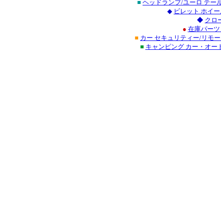
■
ヘッドランプ/ユーロ テ
◆
ビレット ホイー
◆
クロ
●
在庫パーツ
■
カー セキュリティー/リモ
■
キャンピング カー・オー