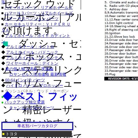
セチック ウッド｜リアル ウ
等
・チャージャー_クロ
■
ハマーＨ２パーツ：リアルホイールズ
■
ハマーＨ３パーツ：リアルホイールズ
グランドチェロキー_
ル カーボン｜アルミ｜クロ
■
ハマー サスペンション パーツ
■
カー セキュリティー：ＶＩＰＥＲ Ｕ
タンドラ_クローム/
び頂けます。
ＳＡ
◆
アルミホイール：ボイド カディント
サーフ_クローム/ス
■
ダッシュ・センター コンソ
ン
◆
アルミホイール：イントロ
クローム/ステンレス
◆
アルミホイール：バドニック
ーブ ボックス・エアベント・
◆
アルミホイール：アシャンティ
ステンレス_パーツ・
◆
ワイヤーホイール：デイトン
ム・ステアリング ホイール
■
◆
車の個人輸入講座：実践編
ステンレス_パーツ・
ロサンゼルス現地価格 最新情報
◆
60-64 インパラ パーツ
■レクサス：ＩＳ_２
ートリム・フューエル リッド
◆
ハイドロ パーツ：プロホッパー
■ ダッシュパネル：ウッド・カーボン
/ステンレス_パーツ
◆ ベスト フィット＆イージ
●
トラッキン
●
バックアップ独立電源
ＧＳ４６０_クローム
ン・精密レーザーカットで製
キャンピングカー パーツ
ステンレス_パーツ・
ため扱いやすく、３Ｍ製両面
・トラバース_クロー
車名別パーツカタログ
■
トヨタ
カスタムが可能です。
ＣＴＳ-Ｖ_クローム