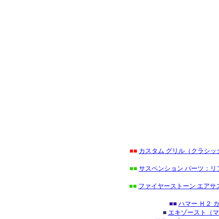
■■
カスタム グリル（クラシ
■■
サスペンション パーツ：リ
■■
ファイヤーストーン エアサ
■■
ハマー Ｈ２
■
エキゾースト（マ