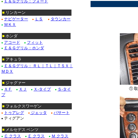
Ｅ＆Ｇグリル：フォード
●
■
リンカーン
ナビゲーター
ＬＳ
タウンカー
●
●
●
ＭＫＸ
●
■
ホンダ
アコード
フィット
●
●
Ｅ＆Ｇグリル：ホンダ
●
■
アキュラ
Ｅ＆Ｇグリル： ＲＬ｜ＴＬ｜ＴＳＸ｜
●
ＭＤＸ
■
ジャグァー
① 
ＸＦ
ＸＪ
Ｘ-タイプ
Ｓ-タイ
●
●
●
●
プ
■
フォルクスワーゲン
トゥアレグ
ジェッタ
パサート
●
●
●
ティグアン
●
■
メルセデス ベンツ
Ｃ クラス
Ｅ クラス
Ｍ クラス
●
●
●