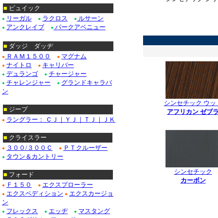
■
ビュイック
リーガル
ラクロス
ルサーン
●
●
●
アンクレイブ
パークアベニュー
*
●
●
■
ダッジ ダッヂ
ＲＡＭ１５００
マグナム
●
●
ナイトロ
キャリバー
●
●
デュランゴ
チャージャー
●
●
チャレンジャー
グランドキャラバ
●
●
ン
シンセチック ウッ
■
ジープ
アフリカン ゼブ
ラングラー： ＣＪ｜ＹＪ｜ＴＪ｜ＪＫ
●
*
■
クライスラー
３００/３００Ｃ
ＰＴクルーザー
●
●
タウン＆カントリー
●
シンセチック
■
フォード
カーボン
Ｆ１５０
エクスプローラー
●
●
***************
エクスペディション
エクスカージョ
●
●
ン
フレックス
エッヂ
マスタング
●
●
●