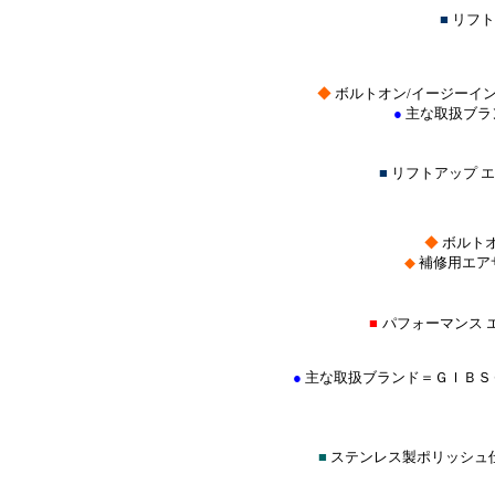
■
リフト
◆
ボルトオン/イージーイ
●
主な取扱ブラ
■
リフトアップ 
◆
ボルトオ
◆
補修用エア
■
パフォーマンス 
●
主な取扱ブランド＝ＧＩＢＳ
■
ステンレス製ポリッシュ