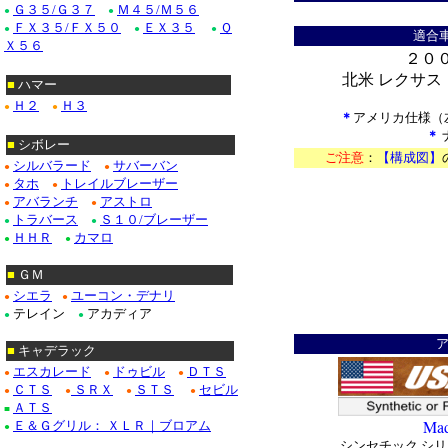
Ｇ３５/Ｇ３７
Ｍ４５/Ｍ５６
●
●
ＦＸ３５/ＦＸ５０
ＥＸ３５
Ｑ
●
●
●
適合車
Ｘ５６
２０
北米 レクサス：
■
ハマー
Ｈ２
Ｈ３
●
●
＊
アメリカ仕様（左
＊
■
シボレー
ご注意
：
【構成図】
シルバラード
サバーバン
●
●
＊
タホ
トレイルブレーザー
●
●
アバランチ
アストロ
●
●
トラバース
Ｓ１０/ブレーザー
●
●
ＨＨＲ
カマロ
●
●
■
ＧＭ
シエラ
ユーコン・デナリ
●
●
テレイン
アカディア
●
●
■
キャデラック
エスカレード
ドゥビル
ＤＴＳ
●
●
●
ＣＴＳ
ＳＲＸ
ＳＴＳ
セビル
●
●
●
●
ＡＴＳ
■
Mad
Ｅ＆Ｇグリル： ＸＬＲ｜ブロアム
●
シンセチック シリ