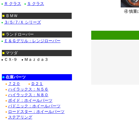
Ｒ クラス
Ｓ クラス
●
●
④ 慎
■
ＢＭＷ
**********
３/５/７/Ｘ シリーズ
●
*******************
■
ランドローバー
Ｅ＆Ｇグリル：レンジローバー
●
■
マツダ
ＣＸ-９
Ｍａｚｄａ３
●
●
■
在庫パーツ
７２０
Ｄ２１
●
●
ハイラックス：Ｎ５６
●
ハイラックス：Ｎ８０
●
ボイド：ホイールパーツ
●
バドニック：ホイールパーツ
●
ロードスター：ホイールパーツ
●
ステアリング
●