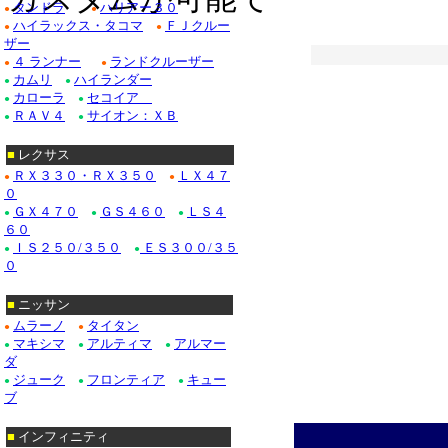
タンドラ
ハリアー３０
●
●
ハイラックス・タコマ
ＦＪクルー
ドゥビル_クローム/
●
●
ザー
４ ランナー
ランドクルーザー
Ｆ１５０_クローム/
●
●
カムリ
ハイランダー
●
●
カローラ
セコイア
クローム/ステンレス
●
●
ＲＡＶ４
サイオン：ＸＢ
●
●
クローム/ステンレス
■
レクサス
クロームパーツ■ニッ
ＲＸ３３０・ＲＸ３５０
ＬＸ４７
●
●
０
・テラノ_クローム
ＧＸ４７０
ＧＳ４６０
ＬＳ４
●
●
●
６０
/ステンレス_パーツ
ＩＳ２５０/３５０
ＥＳ３００/３５
●
●
０
Ｍ３５_クローム/ス
■
ニッサン
ムラーノ
タイタン
●
●
■ホンダ：アコード
マキシマ
アルティマ
アルマー
●
●
●
ダ
ジューク
フロンティア
キュー
●
●
●
ブ
■
インフィニティ