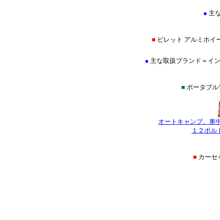
●
主
■
ビレット アルミホイ
●
主な取扱ブランド＝イントロ(IN
■
ポータブル
オートキャンプ、車
１２ボル
■
カーセ