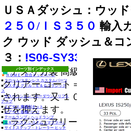
ＵＳＡダッシュ：ウッ
２５０/ＩＳ３５０
輸入
ク ウッド ダッシュ＆コ
３：
IS06-SY33-WB
■
アメリカ製 高級ドレスアッ
パーツ別インデックス
ステンレス
★
ＨＯＭＥ：総合トップページ
■
クローム/ステンレス カスタムパーツ
クリアー コート＝表面にキ
ステンレス
■
カスタム グリル：Ｅ＆Ｇクラシック
ス
■クライスラー：３０
されます。又 １００％紫外
■
サスペンション：ローダウン・リフト
アップ
・３００Ｍ_クローム
■
せを抑えます。
エアサス 車種別キット
■
エアサス 各種パーツ
セブリング_クローム
■
テールランプ・ヘッドランプ
■
ラグジュアリー/スポーティ
■
エキゾースト システム（マフラー）
デュランゴ_クローム
■
サイドステップ・トレーラー ヒッチ