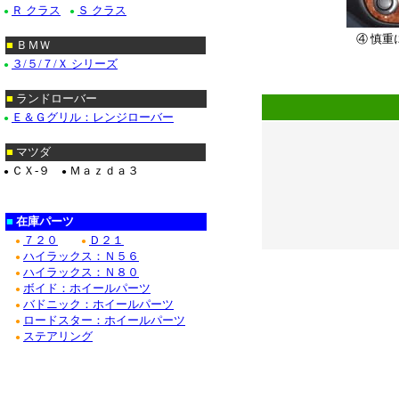
Ｒ クラス
Ｓ クラス
●
●
④ 慎
■
ＢＭＷ
**********
３/５/７/Ｘ シリーズ
●
*******************
■
ランドローバー
Ｅ＆Ｇグリル：レンジローバー
●
■
マツダ
ＣＸ-９
Ｍａｚｄａ３
●
●
■
在庫パーツ
７２０
Ｄ２１
●
●
ハイラックス：Ｎ５６
●
ハイラックス：Ｎ８０
●
ボイド：ホイールパーツ
●
バドニック：ホイールパーツ
●
ロードスター：ホイールパーツ
●
ステアリング
●