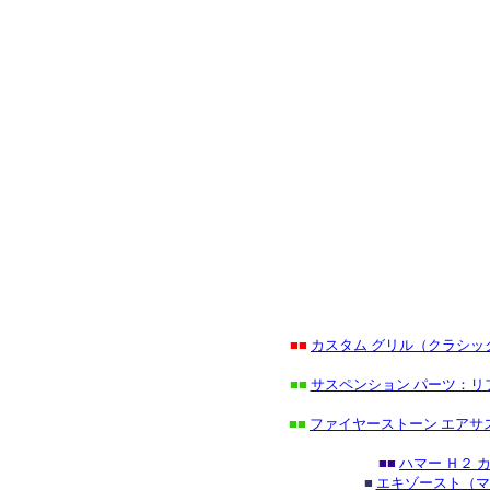
■■
カスタム グリル（クラシ
■■
サスペンション パーツ：リ
■■
ファイヤーストーン エアサ
■■
ハマー Ｈ２
■
エキゾースト（マ