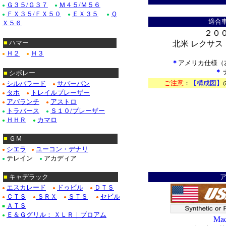
Ｇ３５/Ｇ３７
Ｍ４５/Ｍ５６
●
●
ＦＸ３５/ＦＸ５０
ＥＸ３５
Ｑ
●
●
●
適合車
Ｘ５６
２０
■
ハマー
北米 レクサス：
Ｈ２
Ｈ３
●
●
＊
アメリカ仕様（左
＊
■
シボレー
ご注意
：
【構成図】
シルバラード
サバーバン
●
●
タホ
トレイルブレーザー
●
●
＊
アバランチ
アストロ
●
●
トラバース
Ｓ１０/ブレーザー
●
●
ＨＨＲ
カマロ
●
●
■
ＧＭ
シエラ
ユーコン・デナリ
●
●
テレイン
アカディア
●
●
■
キャデラック
エスカレード
ドゥビル
ＤＴＳ
●
●
●
ＣＴＳ
ＳＲＸ
ＳＴＳ
セビル
●
●
●
●
ＡＴＳ
■
Ｅ＆Ｇグリル： ＸＬＲ｜ブロアム
●
Mad