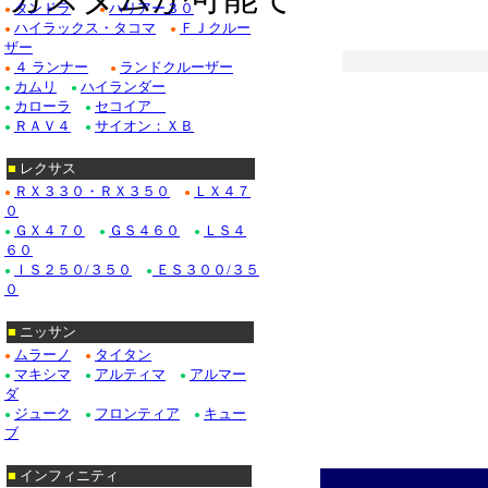
タンドラ
ハリアー３０
●
●
ハイラックス・タコマ
ＦＪクルー
ドゥビル_クローム/
●
●
ザー
４ ランナー
ランドクルーザー
Ｆ１５０_クローム/
●
●
カムリ
ハイランダー
●
●
カローラ
セコイア
クローム/ステンレス
●
●
ＲＡＶ４
サイオン：ＸＢ
●
●
クローム/ステンレス
■
レクサス
クロームパーツ■ニッ
ＲＸ３３０・ＲＸ３５０
ＬＸ４７
●
●
０
・テラノ_クローム
ＧＸ４７０
ＧＳ４６０
ＬＳ４
●
●
●
６０
/ステンレス_パーツ
ＩＳ２５０/３５０
ＥＳ３００/３５
●
●
０
Ｍ３５_クローム/ス
■
ニッサン
ムラーノ
タイタン
●
●
■ホンダ：アコード
マキシマ
アルティマ
アルマー
●
●
●
ダ
ジューク
フロンティア
キュー
●
●
●
ブ
■
インフィニティ