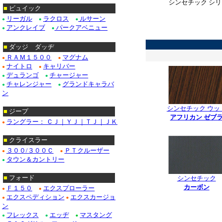
シンセチック シリ
■
ビュイック
リーガル
ラクロス
ルサーン
●
●
●
アンクレイブ
パークアベニュー
●
●
*
■
ダッジ ダッヂ
ＲＡＭ１５００
マグナム
●
●
ナイトロ
キャリバー
●
●
デュランゴ
チャージャー
●
●
チャレンジャー
グランドキャラバ
●
●
ン
シンセチック ウッ
■
ジープ
アフリカン ゼブ
ラングラー： ＣＪ｜ＹＪ｜ＴＪ｜ＪＫ
●
*
■
クライスラー
３００/３００Ｃ
ＰＴクルーザー
●
●
タウン＆カントリー
●
■
フォード
シンセチック
カーボン
Ｆ１５０
エクスプローラー
●
●
エクスペディション
エクスカージョ
***************
●
●
ン
フレックス
エッヂ
マスタング
●
●
●