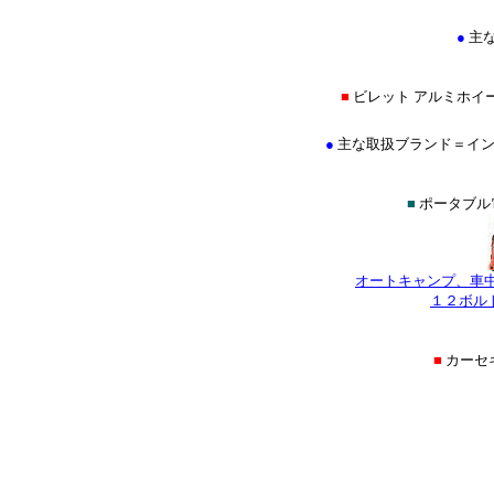
●
主
■
ビレット アルミホイ
●
主な取扱ブランド＝イントロ(IN
■
ポータブル
オートキャンプ、車
１２ボル
■
カーセ