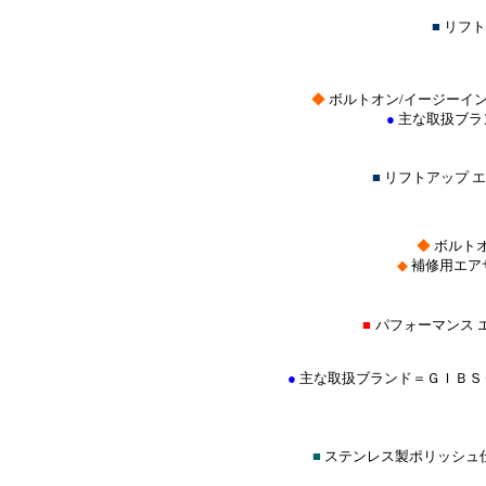
■
リフト
◆
ボルトオン/イージーイ
●
主な取扱ブラ
■
リフトアップ 
◆
ボルトオ
◆
補修用エア
■
パフォーマンス 
●
主な取扱ブランド＝ＧＩＢＳ
■
ステンレス製ポリッシュ