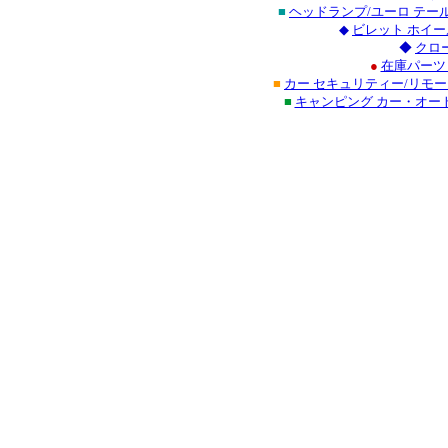
■
ヘッドランプ/ユーロ テ
◆
ビレット ホイー
◆
クロ
●
在庫パーツ
■
カー セキュリティー/リモ
■
キャンピング カー・オー