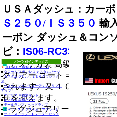
ＵＳＡダッシュ：カー
Ｓ２５０/ＩＳ３５０
輸
ーボン ダッシュ＆コン
ビ：
IS06-RC33N-BL
■
アメリカ製 高級ドレスアッ
パーツ別インデックス
ステンレス
★
ＨＯＭＥ：総合トップページ
■
クローム/ステンレス カスタムパーツ
クリアー コート＝表面にキ
ステンレス
■
カスタム グリル：Ｅ＆Ｇクラシック
ス
■クライスラー：３０
されます。又 １００％紫外
■
サスペンション：ローダウン・リフト
アップ
・３００Ｍ_クローム
■
せを抑えます。
エアサス 車種別キット
■
エアサス 各種パーツ
セブリング_クローム
■
テールランプ・ヘッドランプ
■
ラグジュアリー/スポーティ
■
エキゾースト システム（マフラー）
デュランゴ_クローム
■
サイドステップ・トレーラー ヒッチ