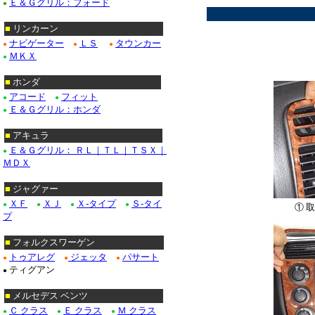
Ｅ＆Ｇグリル：フォード
●
■
リンカーン
ナビゲーター
ＬＳ
タウンカー
●
●
●
ＭＫＸ
●
■
ホンダ
アコード
フィット
●
●
Ｅ＆Ｇグリル：ホンダ
●
■
アキュラ
Ｅ＆Ｇグリル： ＲＬ｜ＴＬ｜ＴＳＸ｜
●
ＭＤＸ
■
ジャグァー
ＸＦ
ＸＪ
Ｘ-タイプ
Ｓ-タイ
●
●
●
●
① 
プ
■
フォルクスワーゲン
トゥアレグ
ジェッタ
パサート
●
●
●
ティグアン
●
■
メルセデス ベンツ
Ｃ クラス
Ｅ クラス
Ｍ クラス
●
●
●