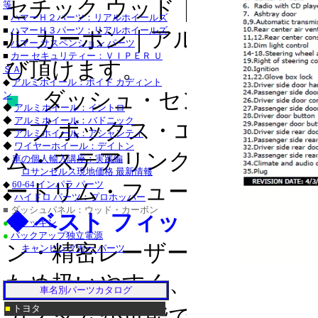
セチック ウッド｜リアル ウ
等
・チャージャー_クロ
■
ハマーＨ２パーツ：リアルホイールズ
■
ハマーＨ３パーツ：リアルホイールズ
グランドチェロキー_
ル カーボン｜アルミ｜クロ
■
ハマー サスペンション パーツ
■
カー セキュリティー：ＶＩＰＥＲ Ｕ
タンドラ_クローム/
び頂けます。
ＳＡ
◆
アルミホイール：ボイド カディント
サーフ_クローム/ス
■
ダッシュ・センター コンソ
ン
◆
アルミホイール：イントロ
クローム/ステンレス
◆
アルミホイール：バドニック
ーブ ボックス・エアベント・
◆
アルミホイール：アシャンティ
ステンレス_パーツ・
◆
ワイヤーホイール：デイトン
ム・ステアリング ホイール
■
◆
車の個人輸入講座：実践編
ステンレス_パーツ・
ロサンゼルス現地価格 最新情報
◆
60-64 インパラ パーツ
■レクサス：ＩＳ_２
ートリム・フューエル リッド
◆
ハイドロ パーツ：プロホッパー
■ ダッシュパネル：ウッド・カーボン
/ステンレス_パーツ
◆ ベスト フィット＆イージ
●
トラッキン
●
バックアップ独立電源
ＧＳ４６０_クローム
ン・精密レーザーカットで製
キャンピングカー パーツ
ステンレス_パーツ・
ため扱いやすく、３Ｍ製両面
・トラバース_クロー
車名別パーツカタログ
■
トヨタ
カスタムが可能です。
ＣＴＳ-Ｖ_クローム