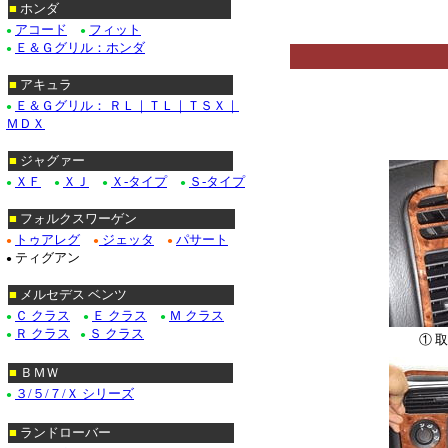
■
ホンダ
アコード
フィット
●
●
Ｅ＆Ｇグリル：ホンダ
●
■
アキュラ
Ｅ＆Ｇグリル： ＲＬ｜ＴＬ｜ＴＳＸ｜
●
ＭＤＸ
■
ジャグァー
ＸＦ
ＸＪ
Ｘ-タイプ
Ｓ-タイプ
●
●
●
●
■
フォルクスワーゲン
トゥアレグ
ジェッタ
パサート
●
●
●
ティグアン
●
■
メルセデス ベンツ
Ｃ クラス
Ｅ クラス
Ｍ クラス
●
●
●
Ｒ クラス
Ｓ クラス
●
●
① 
■
ＢＭＷ
３/５/７/Ｘ シリーズ
●
■
ランドローバー