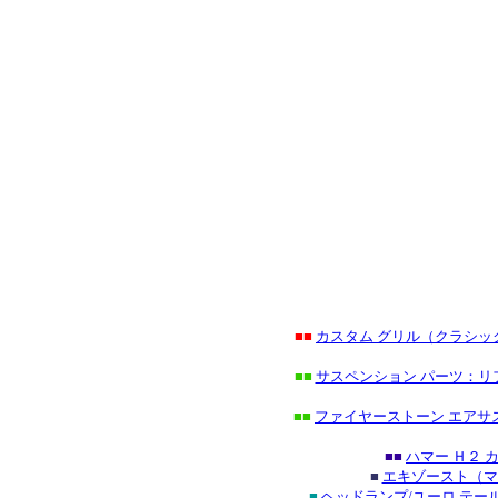
■■
カスタム グリル（クラシ
■■
サスペンション パーツ：リ
■■
ファイヤーストーン エアサ
■■
ハマー Ｈ２
■
エキゾースト（マ
■
ヘッドランプ/ユーロ テ