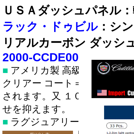
ＵＳＡダッシュパネル：
ラック・ドゥビル
：シン
リアルカーボン ダッシ
2000-CCDE00-A
■
アメリカ製 高級ドレスアッ
ステンレス
クリアー コート＝表面にキ
ステンレス
されます。又 １００％紫外
■クライスラー：３０
*
・３００Ｍ_クローム
せを抑えます。
セブリング_クローム
■
ラグジュアリー/スポーティ
デュランゴ_クローム