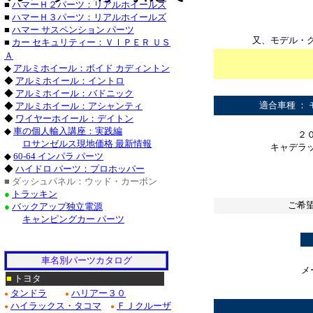
■
ハマーＨ２パーツ：リアルホイールズ
■
ハマーＨ３パーツ：リアルホイールズ
ドゥビル_クローム/
■
ハマー サスペンション パーツ
又、モデル・
■
カー セキュリティー：ＶＩＰＥＲ ＵＳ
Ｆ１５０_クローム/
Ａ
◆
アルミホイール：ボイド カディントン
クローム/ステンレス
◆
アルミホイール：イントロ
*
◆
アルミホイール：バドニック
クローム/ステンレス
適合車種 ：
◆
アルミホイール：アシャンティ
◆
ワイヤーホイール：デイトン
クロームパーツ■ニッ
◆
車の個人輸入講座：実践編
２
ロサンゼルス現地価格 最新情報
・テラノ_クローム
キャデラ
◆
60-64 インパラ パーツ
◆
ハイドロ パーツ：プロホッパー
/ステンレス_パーツ
■ ダッシュパネル：ウッド・カーボン
*
●
トラッキン
Ｍ３５_クローム/ス
ご希
●
バックアップ独立電源
キャンピングカー パーツ
*
■ホンダ：アコード
車名別パーツカタログ
メ
■
トヨタ
**
タンドラ
ハリアー３０
●
●
ハイラックス・タコマ
ＦＪクルーザ
●
●