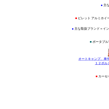
●
主
■
ビレット アルミホイ
●
主な取扱ブランド＝イントロ(IN
■
ポータブル
オートキャンプ、車
１２ボル
■
カーセ