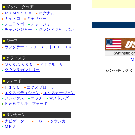
■
ダッジ ダッヂ
*
ＲＡＭ１５００
マグナム
●
●
*
ナイトロ
キャリバー
●
●
デュランゴ
チャージャー
●
●
チャレンジャー
グランドキャラバン
●
●
■
ジープ
ラングラー： ＣＪ｜ＹＪ｜ＴＪ｜ＪＫ
●
■
クライスラー
Ma
３００/３００Ｃ
ＰＴクルーザー
●
●
タウン＆カントリー
シンセチック シ
●
■
フォード
*****************
Ｆ１５０
エクスプローラー
●
●
エクスペディション
エクスカージョン
●
●
フレックス
エッヂ
マスタング
●
●
●
Ｅ＆Ｇグリル：フォード
●
■
リンカーン
ナビゲーター
ＬＳ
タウンカー
●
●
●
ＭＫＸ
●