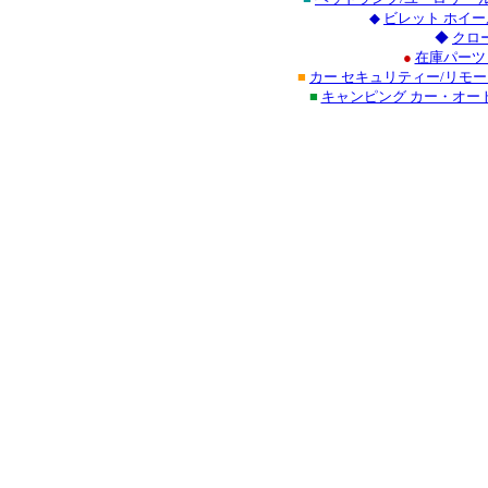
◆
ビレット ホイー
◆
クロ
●
在庫パーツ
■
カー セキュリティー/リモ
■
キャンピング カー・オー