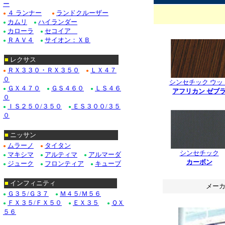
ー
４ ランナー
ランドクルーザー
●
●
カムリ
ハイランダー
●
●
*
カローラ
セコイア
●
●
ＲＡＶ４
サイオン：ＸＢ
●
●
■
レクサス
ＲＸ３３０・ＲＸ３５０
ＬＸ４７
●
●
０
シンセチック ウッ
ＧＸ４７０
ＧＳ４６０
ＬＳ４６
●
●
●
アフリカン ゼブ
０
*
ＩＳ２５０/３５０
ＥＳ３００/３５
●
●
０
■
ニッサン
ムラーノ
タイタン
●
●
シンセチック
マキシマ
アルティマ
アルマーダ
●
●
●
カーボン
ジューク
フロンティア
キューブ
●
●
●
*
■
インフィニティ
メー
Ｇ３５/Ｇ３７
Ｍ４５/Ｍ５６
●
●
***************
ＦＸ３５/ＦＸ５０
ＥＸ３５
ＱＸ
●
●
●
５６