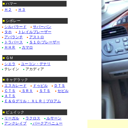
■
ハマー
Ｈ２
Ｈ３
●
●
■
シボレー
シルバラード
サバーバン
●
●
タホ
トレイルブレーザー
●
●
アバランチ
アストロ
●
●
トラバース
Ｓ１０/ブレーザー
●
●
ＨＨＲ
カマロ
●
●
■
ＧＭ
シエラ
ユーコン・デナリ
●
●
テレイン
アカディア
●
●
■
キャデラック
エスカレード
ドゥビル
ＤＴＳ
●
●
●
ＣＴＳ
ＳＲＸ
ＳＴＳ
セビル
●
●
●
●
ＡＴＳ
■
Ｅ＆Ｇグリル： ＸＬＲ｜ブロアム
●
■
ビュイック
リーガル
ラクロス
ルサーン
●
●
●
アンクレイブ
パークアベニュー
●
●