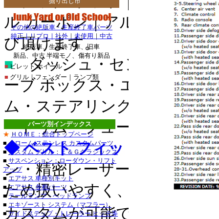
セチック ウッド｜リアル ウ
掘り出し市
・チャージャー_クロ
ル カーボン｜アルミ｜クロ
グランドチェロキー_
その他の絶版車・生産終了車パーツ
純正｜リプロ｜社外｜未使用｜中古
び頂けます。
タンドラ_クローム/
絶版車、生産終了車、旧車
新品、中古 半端モノ、傷有り新品
サーフ_クローム/ス
■
ダッシュ・センター コンソ
■
ビレット ホイール
クローム/ステンレス
■
グリル｜フェンダー｜ランプ類
ーブ ボックス・エアベント・
ステンレス_パーツ・
ム・ステアリング ホイール
■
ステンレス_パーツ・
ートリム・フューエル リッド
パーツ別インデックス
■レクサス：ＩＳ_２
★
ＨＯＭＥ：総合トップページ
■
クローム/ステンレス カスタムパーツ
◆ ベスト フィット＆イージ
/ステンレス_パーツ
■
カスタム グリル：Ｅ＆Ｇクラシックス
■
サスペンション：ローダウン・リフト
ＧＳ４６０_クローム
ン・精密レーザーカットで製
アップ
■
エアサス 車種別キット
ステンレス_パーツ・
ため扱いやすく、３Ｍ製両面
■
エアサス 各種パーツ
■
テールランプ・ヘッドランプ
・トラバース_クロー
■
エキゾースト システム（マフラー）
カスタムが可能です。
■
サイドステップ・トレーラー ヒッチ等
ＣＴＳ-Ｖ_クローム