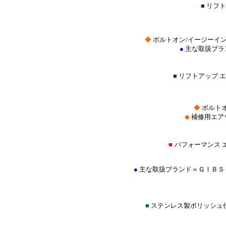
■
リフト
◆
ボルトオン/イージーイ
●
主な取扱ブラ
■
リフトアップ 
◆
ボルトオ
◆
補修用エア
■
パフォーマンス 
●
主な取扱ブランド＝ＧＩＢＳ
■
ステンレス製ポリッシュ