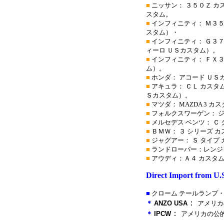
■
ニッサン： ３５０Ｚ カ
スタム。
■
インフィニティ： Ｍ３５
スタム）・
■
インフィニティ： Ｇ３７
ィーロ ＵＳカスタム）。
■
インフィニティ： ＦＸ３
ム）。
■
ホンダ： アコード ＵＳ
■
アキュラ： ＣＬ カスタ
Ｓカスタム）。
■
マツダ： MAZDA 3 
■
フォルクスワーゲン： ジ
■
メルセデス ベンツ： Ｃ 
■
ＢＭＷ： ３ シリーズ カ
■
ジャグアー： Ｓ タイプ
■
ランドローバー：レンジロ
■
アウディ：Ａ４ カスタム
Direct Import from U.
■
クローム テールランプ・
：
＊
ANZO USA
アメリカ
：
＊
IPCW
アメリカの公