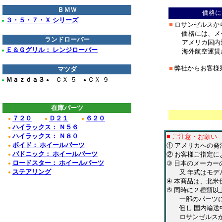
＊
ＢＭＷ
価格に
３・５・７・Ｘ シリーズ
●
■
ロサンゼルスか
価格には、メー
ランドローバー
アメリカ国内運
Ｅ＆Ｇグリル： レンジローバー
●
海外航空運賃が
■
弊社からお客様
マツダ
Ｍａｚｄａ３
ＣＸ-５
ＣＸ-９
●
●
●
＊
*************
在庫パーツ
７２０
Ｄ２１
６２０
●
●
●
ハイラックス： Ｎ５６
●
ハイラックス： Ｎ８０
■ ご注意・お願い
●
ボイド： ホイールパーツ
① アメリカへの
●
バドニック： ホイールパーツ
② お客様ご指定に
●
ロードスター： ホイールパーツ
③ 日本のメーカ
●
ステアリング
又 年式はモデル
●
④ 本商品は、北
⑤ 同時に２種類
一部のパーツに破
但し 国内輸送中
ロサンゼルスから