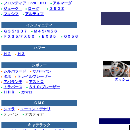
フロンティア・720・D21
アルマーダ
●
●
ジューク
ローグ
３５０Ｚ
●
●
●
マキシマ
アルティマ
●
●
インフィニティ
*
Ｇ３５/Ｇ３７
Ｍ４５/Ｍ５６
●
●
ＦＸ３５/ＦＸ５０
ＥＸ３５
ＱＸ５６
●
●
●
ハマー
Ｈ２
Ｈ３
●
●
*
シボレー
シルバラード
サバーバン
●
●
タホ
トレイルブレーザー
●
●
ダッシュ
アバランチ
アストロ
●
●
*
トラバース
Ｓ１０/ブレーザー
●
●
ＨＨＲ
カマロ
●
●
************
ＧＭＣ
シエラ
ユーコン・デナリ
●
●
テレイン
アカディア
●
●
キャデラック