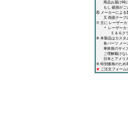
商品お届け時には
もし 破損がござ
⑥ メーカーによ
又 両面テープの
⑦ 主に レーザー
＊ レーザーカッ
Ｅ＆Ｇクラシック
⑧ 本製品はカス
各パーツ メーカ
車体側のサイズや
ご理解戴けない
日本とアメリカで
⑨ 特別価格のた
★
ご注文フォーム