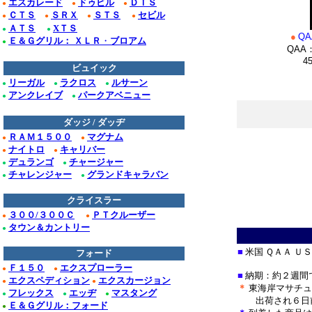
エスカレード
ドゥビル
ＤＴＳ
●
●
●
ＣＴＳ
ＳＲＸ
ＳＴＳ
セビル
●
●
●
●
ＡＴＳ
XＴＳ
●
●
●
QA
Ｅ＆Ｇグリル： ＸＬＲ
・
ブロアム
●
QAA：Q
45 Po
ビュイック
リーガル
ラクロス
ルサーン
●
●
●
＊
アンクレイブ
パークアベニュー
●
●
ダッジ / ダッヂ
＊
ＲＡＭ１５００
マグナム
●
●
ナイトロ
キャリバー
●
●
デュランゴ
チャージャー
●
●
チャレンジャー
グランドキャラバン
●
●
クライスラー
３００/３００Ｃ
ＰＴクルーザー
●
●
タウン＆カントリー
●
■
米国 ＱＡＡ Ｕ
フォード
Ｆ１５０
エクスプローラー
●
●
■
納期：約２週間
エクスペディション
エクスカージョン
●
●
＊
東海岸マサチュ
フレックス
エッヂ
マスタング
●
●
●
出荷され
６日
Ｅ＆Ｇグリル：フォード
●