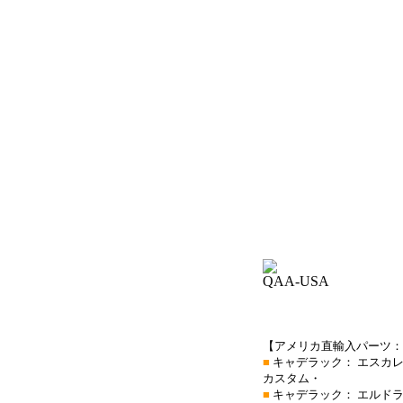
QAA-USA
【アメリカ直輸入パーツ：
■
キャデラック： エスカレ
カスタム・
■
キャデラック： エルドラ