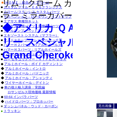
リム｜クローム カラー ライセ
トヨタ_
★
ＨＯＭＥ：総合トップページ
トヨタ_ランドク
■
カスタム グリル：Ｅ＆Ｇクラシックス
■
クローム/ステンレス カスタムパーツ
ラー ミラーカバー｜クローム 
レクサス_ＲＸ３
■
サスペンション：ローダウン・リフトアップ
■
エアサス 車種別キット
◆アメリカ ＱＡＡ-Ｕ
レクサス_ＬＳ_
■
エアサス 各種パーツ・補修用パーツ
■
テールランプ・ヘッドランプ
シボレー
■
エキゾースト システム（マフラー）
リー スペシャル カスタ
キャデラック_エ
■
サイドステップ・トレーラー ヒッチ等
キャデラック_
■
ハマーＨ２パーツ：リアルホイールズ
フォード_
■
ハマーＨ３パーツ：リアルホイールズ
Grand Cherokee
リンカーン_ナビ
■
ハマー サスペンション パーツ
■
カー セキュリティー：ＶＩＰＥＲ ＵＳＡ
ニッサン_ムラ
◆
アルミホイール：ボイド カディントン
インフィニティ_
◆
アルミホイール：イントロ
◆
アルミホイール：バドニック
ホンダ_アコード
◆
アルミホイール：アシャンティ
◆
ワイヤーホイール：デイトン
フォ
◆
車の個人輸入講座：実践編
フォルクスワ
ロサンゼルス現地価格 最新情報
ベンツ_Ｅクラス
◆
60-64 インパラ パーツ
◆
ハイドロ パーツ：プロホッパー
見出画像
■
ダッシュパネル：ウッド・カーボン
●
トラッキン