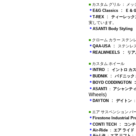
■
カスタム グリル ： メ
：
＊
E&G Classics
Ｅ＆Ｇ
：
＊
T-REX
ティーレック
実しています。
＊
ASANTI Body Styling
■
クローム カラー ステン
：
＊
QAA-USA
ステンレ
：
＊
REALWHEELS
リア
■
カスタム ホイール
：
＊
INTRO
イントロ カ
：
＊
BUDNIK
バドニック
＊
BOYD CODDINGTON
＊
ASANTI
：
アシャンティ
Wheels)
：
＊
DAYTON
デイトン
：
■
エア サスペンション パ
＊
Firestone Industrial P
：
＊
CONTI TECH
コンチ
＊
Air-Ride
：
エア ライド
＊
Air-Lift
：
エア リフト
：