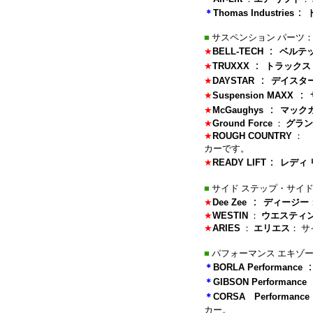
：
＊
Thomas Industries
■
サスペンション パーツ：
：
★
BELL-TECH
ベルテ
：
★
TRUXXX
トラックス
：
★
DAYSTAR
デイスタ
：
★
Suspension MAXX
：
★
McGaughys
マック
★
Ground Force
：
グラン
★
ROUGH COUNTRY
：
カーです。
：
★
READY LIFT
レディ 
■
サイド ステップ・サイド
：
★
Dee Zee
ディージー
★
WESTIN
：
ウエスティ
★
ARIES
：
エリエス
： 
■
パフォーマンス エキゾ
＊
BORLA Performance
＊
GIBSON Performance
＊
CORSA Performance
カー。