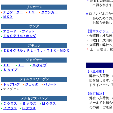
＊
到着した商品は
出荷されます
リンカーン
ナビゲーター
ＬＳ
タウンカー
●
●
●
●
ロサンゼルスか
ＭＫＸ
●
あらためてお届
お知らせ致し
ホンダ
【通常スケジュー
アコード
フィット
●
●
・金曜日：検品後
Ｅ＆Ｇグリル：ホンダ
●
・日曜日：成田到
・火曜日：弊社へ
アキュラ
＊
土・日曜日、祝
Ｅ＆Ｇグリル： ＲＬ・ＴＬ・ＴＳＸ・ＭＤＸ
●
ジャグァー
ＸＦ
ＸＪ
Ｘ-タイプ
●
●
●
Ｓ-タイプ
●
【代金引換】
弊社へ入荷後、
フォルクスワーゲン
出荷致します。
トゥアレグ
ジェッタ
パサート
ドライバーへ「
●
●
●
ティグアン
●
【銀行振込】
弊社へ入荷後、
メルセデス ベンツ
メールでお知ら
Ｃ クラス
Ｅ クラス
Ｍ クラス
●
●
●
その後、ご送金
Ｒ クラス
Ｓ クラス
●
●