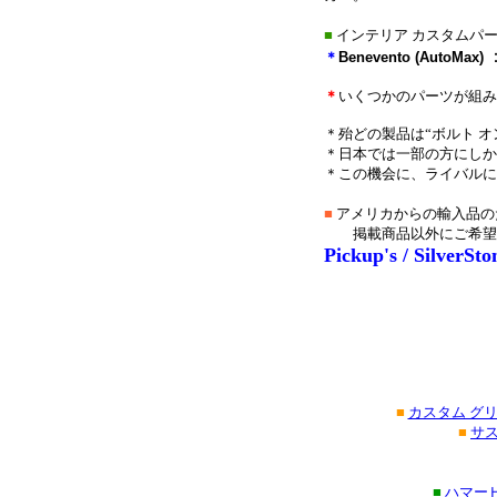
■
インテリア カスタムパー
＊
Benevento (AutoMax)
＊
いくつかのパーツが組み
＊殆どの製品は“ボルト オ
＊日本では一部の方にしか
＊この機会に、ライバルに
■
アメリカからの輸入品の
掲載商品以外にご希望
Pickup's / SilverSt
■
カスタム グ
■
サ
■
ハマー