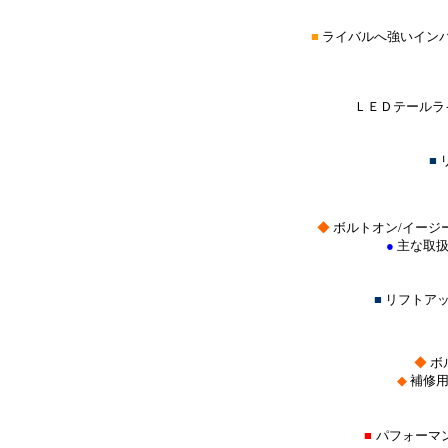
■
ライバルへ強いイン
ＬＥＤテールラ
■
◆
ボルトオン/イージ
●
主な取扱
■
リフトア
◆
ボ
◆
補修用
■
パフォーマ