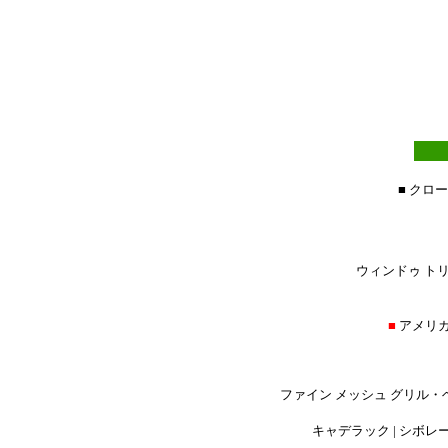
■ クロ
ウィンドゥ トリ
■
アメリ
ファイン メッシュ グリル・
キャデラック | シボレー |