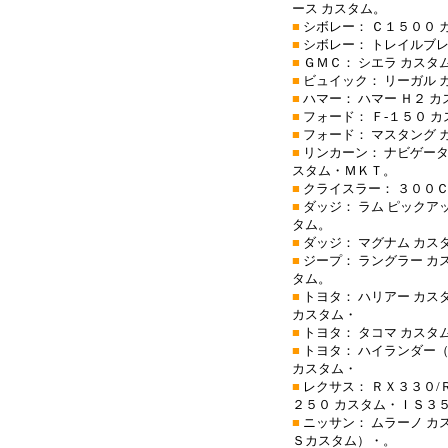
ース カスタム。
■
シボレー： Ｃ１５００ 
■
シボレー： トレイルブレ
■
ＧＭＣ： シエラ カスタ
■
ビュイック： リーガル 
■
ハマー： ハマー Ｈ２ カ
■
フォード： Ｆ-１５０ 
■
フォード： マスタング 
■
リンカーン： ナビゲータ
スタム・ＭＫＴ。
■
クライスラー： ３００Ｃ
■
ダッジ： ラム ピックア
タム。
■
ダッジ： マグナム カス
■
ジープ： ラングラー カ
タム。
■
トヨタ： ハリアー カス
カスタム・
■
トヨタ： タコマ カスタ
■
トヨタ： ハイランダー（
カスタム・
■
レクサス： ＲＸ３３０/
２５０ カスタム・ＩＳ３
■
ニッサン： ムラーノ カ
Ｓカスタム）・。