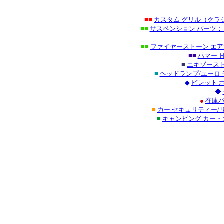
■■
カスタム グリル（クラ
■■
サスペンション パーツ：
■■
ファイヤーストーン エア
■■
ハマー 
■
エキゾースト
■
ヘッドランプ/ユーロ
◆
ビレット 
◆
●
在庫パ
■
カー セキュリティー/
■
キャンピング カー