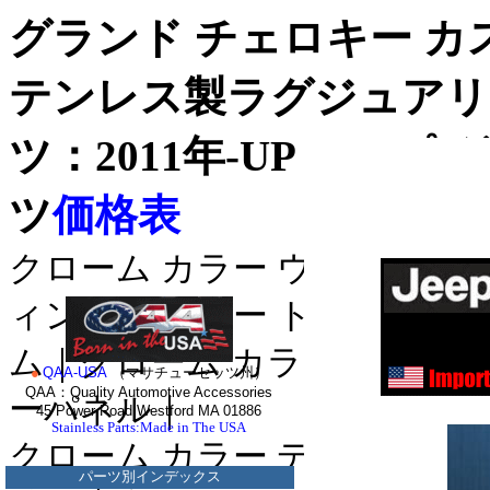
グランド チェロキー
カ
テンレス製ラグジュアリ
ツ
：2011年-UP ジー
ツ
価格表
クローム カラー ウィンドゥ 
ス
ステンレス・
ィンドー ピラー トリム｜クロ
ステンレス・
ム｜クローム カラー ドア サ
●
QAA-USA
（マサチューセッツ州）
QAA：Quality Automotive Accessories
ダッジ_マグナム
ーパネル｜
＊
45 Power Road Westford MA 01886
Stainless Parts:Made in The USA
・ダッジ_チャ
クローム カラー デッキ トリ
クライスラー_
パーツ別インデックス