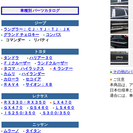
車種別 パーツカタログ
ジープ
ラングラー： ＣＪ・ＹＪ・ＴＪ
・
ＪＫ
●
グランド チェロキー
コンパス
●
●
コマンダー
リバティ
●
●
トヨタ
タンドラ
ハリアー３０
●
●
ＦＪクルーザー
ランドクルーザー
●
●
タコマ ・ ハイラックス
４ ランナー
●
●
●
その他のパ
カムリ
ハイランダー
●
●
カローラ
セコイア
■
ご注意
●
●
ＲＡＶ４
サイオン：ＸＢ
本商品は、ア
●
●
日本仕様車と
適合には、車
レクサス
ＲＸ３３０・ＲＸ３５０
ＬＸ４７０
●
●
ＧＸ４７０
ＧＳ４６０
ＬＳ４６０
●
●
●
ＩＳ２５０/３５０
Ｓ３００/３５０
●
●
********
*
ニッサン
ムラーノ
タイタン
●
●