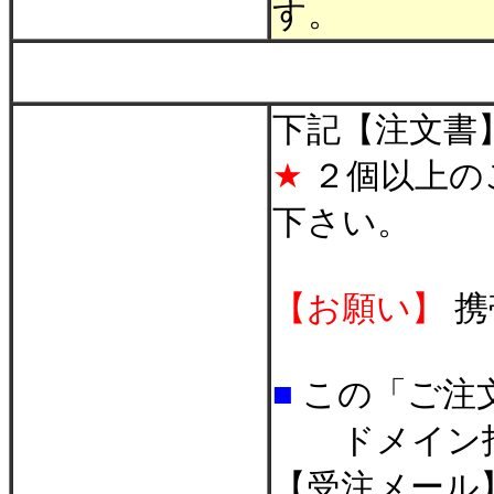
す。
＊
下記【注文書
★
２個以上の
下さい。
【お願い】
携
■
この「ご注
ドメイン指
【受注メール