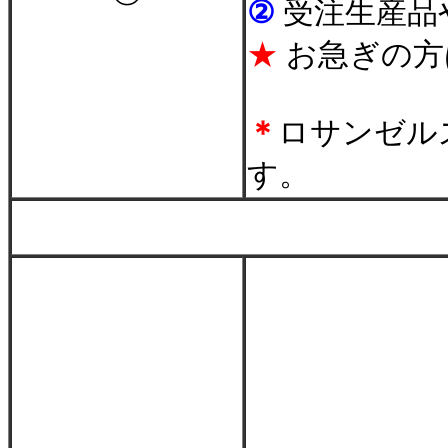
②
受注生産品
★
お急ぎの方
＊
ロサンゼル
す。
＊