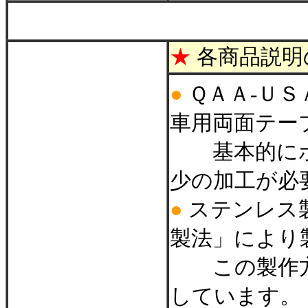
＊
★
各商品説明
●
ＱＡＡ-Ｕ
車用両面テー
基本的にボ
少の加工が必
●
ステンレス
製法」により
この製作方
しています。