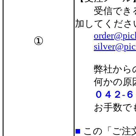
受信できる
加してくださ
order@pic
①
silver@pic
弊社から
何かの原因で
０４２-６
お手数でも
■
この「ご注