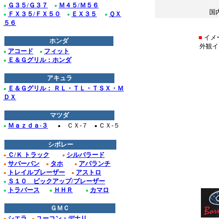
Ｇ３５/Ｇ３７
Ｍ４５/Ｍ５６
●
●
国
ＦＸ３５/ＦＸ５０
ＥＸ３５
ＱＸ
●
●
●
５６
＊
■
イメ
ホンダ
外観イ
アコード
フィット
●
●
Ｅ＆Ｇグリル：ホンダ
●
アキュラ
Ｅ＆Ｇグリル： ＲＬ・ＴＬ・ＴＳＸ・Ｍ
●
ＤＸ
マツダ
Ｍａｚｄａ-３
ＣＸ-７
ＣＸ-５
●
●
●
シボレー
Ｃ/Ｋ トラック
シルバラード
●
●
サバーバン
タホ
アバランチ
●
●
●
トレイルブレーザー
アストロ
●
●
Ｓ１０ ピックアップ/ブレーザー
●
トラバース
ＨＨＲ
カマロ
●
●
●
ＧＭＣ
シエラ
ユーコン・デナリ
●
●