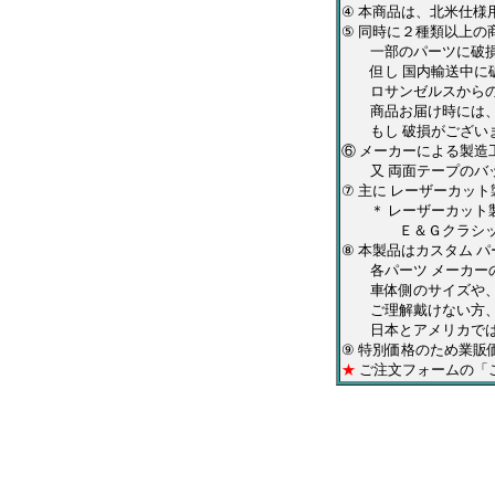
④ 本商品は、北米仕
⑤ 同時に２種類以上の
一部のパーツに破損が
但し 国内輸送中に破
ロサンゼルスからの出
商品お届け時には、お
もし 破損がございま
⑥ メーカーによる製造
又 両面テープのバッ
⑦ 主に レーザーカッ
＊ レーザーカット製
Ｅ＆Ｇクラシックス・
⑧ 本製品はカスタム 
各パーツ メーカーの
車体側のサイズや、形
ご理解戴けない方、
日本とアメリカでは、
⑨ 特別価格のため業販
★
ご注文フォームの「