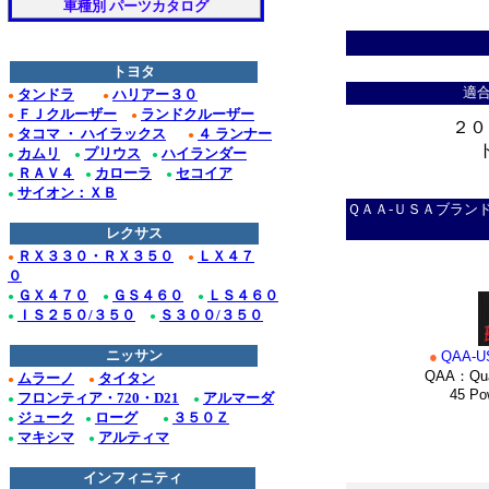
車種別 パーツカタログ
ドゥビル_クローム/
Ｆ１５０_クローム/
トヨタ
適
タンドラ
ハリアー３０
●
●
クローム/ステンレス
ＦＪクルーザー
ランドクルーザー
●
●
２０
タコマ ・ ハイラックス
４ ランナー
●
●
クローム/ステンレス
カムリ
プリウス
ハイランダー
●
●
●
ＲＡＶ４
カローラ
セコイア
●
●
●
＊
クロームパーツ■ニッ
サイオン：ＸＢ
●
ＱＡＡ-ＵＳＡブラン
・テラノ_クローム
レクサス
ＲＸ３３０・ＲＸ３５０
ＬＸ４７
●
●
/ステンレス_パーツ
０
ＧＸ４７０
ＧＳ４６０
ＬＳ４６０
●
●
●
Ｍ３５_クローム/ス
ＩＳ２５０/３５０
Ｓ３００/３５０
●
●
ニッサン
●
QAA-U
■ホンダ：アコード
QAA：Qual
ムラーノ
タイタン
●
●
45 Power
フロンティア・720・D21
アルマーダ
●
●
ジューク
ローグ
３５０Ｚ
●
●
●
マキシマ
アルティマ
●
●
*
インフィニティ