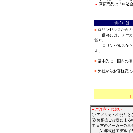
★
高額商品は「申込金
＊
価格には
■
ロサンゼルスからの
価格には、メーカー
賃と、
ロサンゼルスから弊
す。
■
基本的に、国内の消
■
弊社からお客様宛て
＊
****************
下
■ ご注意・お願い
① アメリカへの発注
② お客様ご指定による
③ 日本のメーカーの
又 年式はモデルイヤ