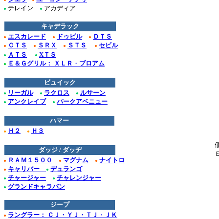
テレイン
アカディア
●
●
キャデラック
エスカレード
ドゥビル
ＤＴＳ
●
●
●
ＣＴＳ
ＳＲＸ
ＳＴＳ
セビル
●
●
●
●
ＡＴＳ
XＴＳ
●
●
Ｅ＆Ｇグリル： ＸＬＲ
・
ブロアム
●
ビュイック
リーガル
ラクロス
ルサーン
●
●
●
アンクレイブ
パークアベニュー
●
●
ハマー
Ｈ２
Ｈ３
●
●
ダッジ / ダッヂ
ＲＡＭ１５００
マグナム
ナイトロ
●
●
●
キャリバー
デュランゴ
●
●
チャージャー
チャレンジャー
●
●
グランドキャラバン
●
ジープ
ラングラー： ＣＪ・ＹＪ・ＴＪ
・
ＪＫ
●