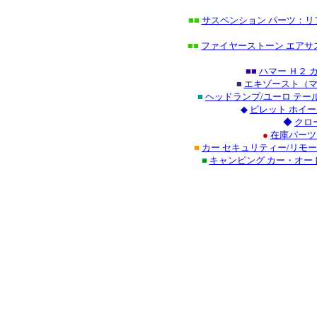
■■
サスペンション パーツ：リ
■■
ファイヤーストーン エアサ
■■
ハマー Ｈ２
■
エキゾースト（マ
■
ヘッドランプ/ユーロ テ
◆
ビレット ホイ
◆
クロ
●
在庫パーツ
■
カー セキュリティー/リモ
■
キャンピング カー・オ