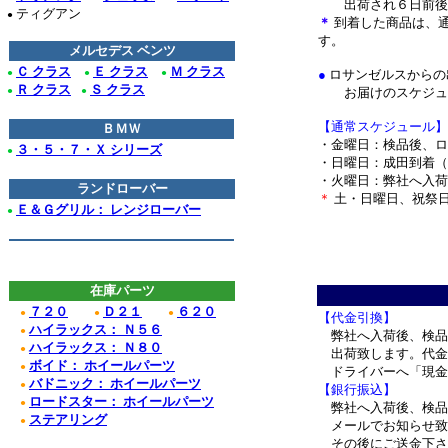
出荷され
６日前後
ティグアン
●
＊
到着した商品は、通
す。
メルセデス ベンツ
Ｃ クラス
Ｅ クラス
Ｍ クラス
●
●
●
●
ロサンゼルスからの
Ｒ クラス
Ｓ クラス
●
●
お届けのスケジュー
【通常スケジュール】
ＢＭＷ
・金曜日：検品後、ロ
３・５・７・Ｘ シリーズ
●
・日曜日：成田到着（
・火曜日：弊社へ入荷
ランドローバー
＊
土・日曜日、祝祭
Ｅ＆Ｇグリル： レンジローバー
●
＊
在庫パーツ
７２０
Ｄ２１
６２０
●
●
●
【代金引換】
ハイラックス： Ｎ５６
●
弊社へ入荷後、検品
ハイラックス： Ｎ８０
●
出荷致します。代金
ボイド： ホイールパーツ
●
ドライバーへ「現金
バドニック： ホイールパーツ
●
【銀行振込】
ロードスター： ホイールパーツ
●
弊社へ入荷後、検品
ステアリング
●
メールでお知らせ致
その後にご送金下さ