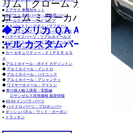
リム｜クローム カラー ライセ
・チャージャー_クロ
ップ
■
エアサス 車種別キット
グランドチェロキー_
ローム ミラーカバー｜トリプ
■
エアサス 各種パーツ・補修用パーツ
■
テールランプ・ヘッドランプ
タンドラ_クローム/
■
エキゾースト システム（マフラー）
◆アメリカ ＱＡＡ-ＵＳＡ：
■
サイドステップ・トレーラー ヒッチ等
サーフ_クローム/ス
■
ハマーＨ２パーツ：リアルホイールズ
2004
ャル カスタムパーツ：
■
ハマーＨ３パーツ：リアルホイールズ
クローム/ステンレス
■
ハマー サスペンション パーツ
■
カー セキュリティー：ＶＩＰＥＲ ＵＳ
ステンレス_パーツ・
Ａ
◆
アルミホイール：ボイド カディントン
ステンレス_パーツ・
◆
アルミホイール：イントロ
◆
アルミホイール：バドニック
■レクサス：ＩＳ_２
◆
アルミホイール：アシャンティ
◆
ワイヤーホイール：デイトン
/ステンレス_パーツ
◆
車の個人輸入講座：実践編
ロサンゼルス現地価格 最新情報
ＧＳ４６０_クローム
◆
60-64 インパラ パーツ
◆
ハイドロ パーツ：プロホッパー
ステンレス_パーツ・
■
ダッシュパネル：ウッド・カーボン
●
トラッキン
・トラバース_クロー
ＣＴＳ-Ｖ_クローム