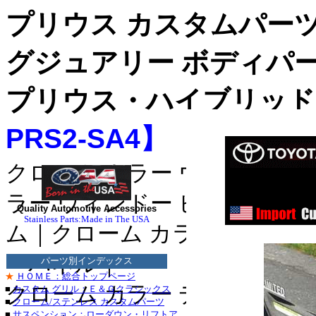
プリウス カスタムパー
グジュアリー ボディパ
プリウス・ハイブリッド
PRS2-SA4
】
クローム カラー ウィンドゥ 
ステンレス
ラー ウィンドー ピラー｜クロ
ステンレス
Quality Automotive Accessories
Stainless Parts:Made in The USA
■クライスラー：３０
ム｜クローム カラー ドア サ
・３００Ｍ_クローム
ーパネル｜
パーツ別インデックス
セブリング_クローム
★
ＨＯＭＥ：総合トップページ
クローム カラー デッキ トリ
■
カスタム グリル：Ｅ＆Ｇクラシックス
デュランゴ_クローム
■
クローム/ステンレス カスタムパーツ
■
サスペンション：ローダウン・リフトア