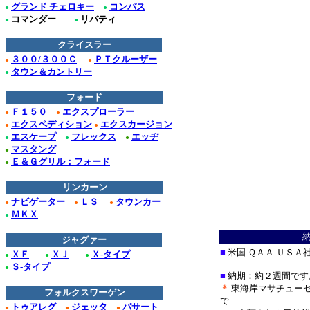
グランド チェロキー
コンパス
●
●
コマンダー
リバテ
ィ
●
●
クライスラー
３００/３００Ｃ
ＰＴクルーザー
●
●
タウン＆カントリー
●
フォード
Ｆ１５０
エクスプローラー
●
●
エクスペディション
エクスカージョン
●
●
エスケープ
フレックス
エッヂ
●
●
●
マスタング
●
Ｅ＆Ｇグリル：フォード
●
リンカーン
ナビゲーター
ＬＳ
タウンカー
●
●
●
ＭＫＸ
●
ジャグァー
■
米国 ＱＡＡ ＵＳ
ＸＦ
ＸＪ
Ｘ-タイプ
●
●
●
Ｓ-タイプ
●
■
納期：約２週間です
＊
東海岸マサチュー
フォルクスワーゲン
で
トゥアレグ
ジェッタ
パサート
●
●
●