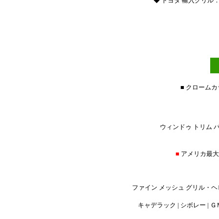
◆ トヨタ 輸入グリ
■ クローム
ウィンドゥ トリム パ
■
アメリカ最
ファイン メッシュ グリル・ヘ
キャデラック | シボレー | ＧＭ