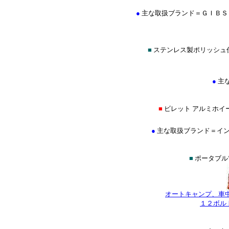
●
主な取扱ブランド＝ＧＩＢＳ
■
ステンレス製ポリッシュ
●
主
■
ビレット アルミホイ
●
主な取扱ブランド＝イントロ(I
■
ポータブル
オートキャンプ、車
１２ボル