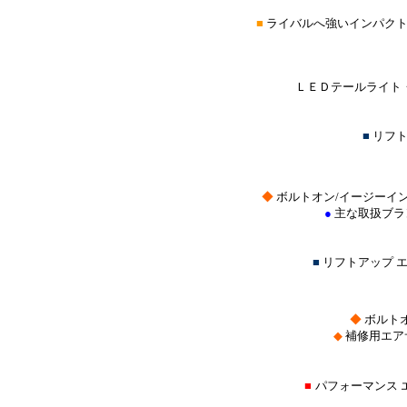
■
ライバルへ強いインパクト
ＬＥＤテールライト・
■
リフト
◆
ボルトオン/イージーイ
●
主な取扱ブラ
■
リフトアップ 
◆
ボルト
◆
補修用エア
■
パフォーマンス 