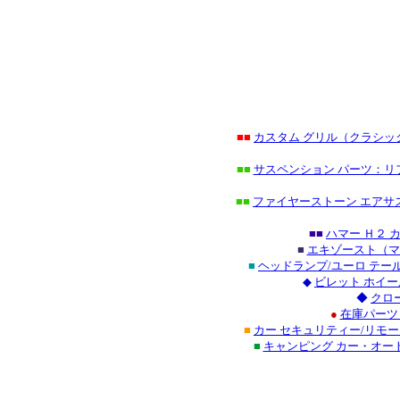
■■
カスタム グリル（クラシ
■■
サスペンション パーツ：リ
■■
ファイヤーストーン エアサ
■■
ハマー Ｈ２
■
エキゾースト（マ
■
ヘッドランプ/ユーロ テ
◆
ビレット ホイー
◆
クロ
●
在庫パーツ
■
カー セキュリティー/リモ
■
キャンピング カー・オー