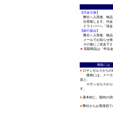
＊
【代金引換】
弊社へ入荷後、検品
出荷致します。代金
ドライバーへ「現金
【銀行振込】
弊社へ入荷後、検品
メールでお知らせ致
その後にご送金下さ
★
高額商品は「申込金
＊
価格には
■
ロサンゼルスからの
価格には、メーカー
賃と、
ロサンゼルスから弊
す。
■
基本的に、国内の消
■
弊社からお客様宛て
＊