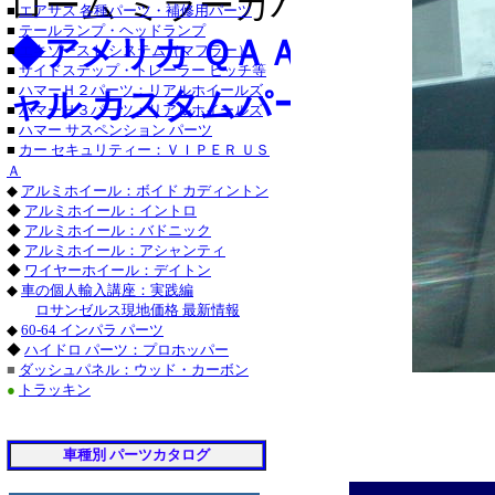
ローム ミラーカバー｜トリプ
・チャージャー_クロ
■
エアサス 各種パーツ・補修用パーツ
■
テールランプ・ヘッドランプ
◆アメリカ ＱＡＡ-ＵＳＡ：
グランドチェロキー_
■
エキゾースト システム（マフラー）
■
サイドステップ・トレーラー ヒッチ等
2014
タンドラ_クローム/
■
ハマーＨ２パーツ：リアルホイールズ
ャル カスタムパーツ：
■
ハマーＨ３パーツ：リアルホイールズ
サーフ_クローム/ス
■
ハマー サスペンション パーツ
■
カー セキュリティー：ＶＩＰＥＲ ＵＳ
クローム/ステンレス
Ａ
◆
アルミホイール：ボイド カディントン
ステンレス_パーツ・
◆
アルミホイール：イントロ
◆
アルミホイール：バドニック
ステンレス_パーツ・
◆
アルミホイール：アシャンティ
◆
ワイヤーホイール：デイトン
■レクサス：ＩＳ_２
◆
車の個人輸入講座：実践編
ロサンゼルス現地価格 最新情報
/ステンレス_パーツ
◆
60-64 インパラ パーツ
◆
ハイドロ パーツ：プロホッパー
ＧＳ４６０_クローム
■
ダッシュパネル：ウッド・カーボン
●
トラッキン
ステンレス_パーツ・
・トラバース_クロー
車種別 パーツカタログ
ＣＴＳ-Ｖ_クローム