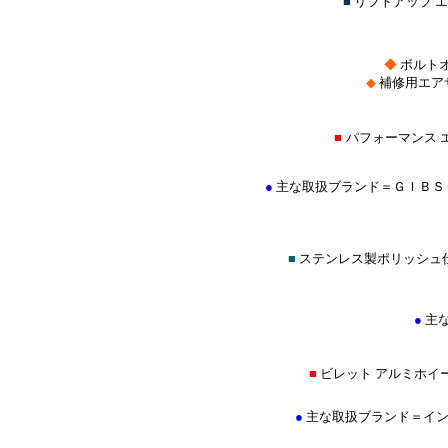
■
リフトアップ 
◆
ボルトオ
◆
補修用エア
■
パフォーマンス 
●
主な取扱ブランド＝ＧＩＢＳ
■
ステンレス製ポリッシュ
●
主
■
ビレット アルミホイ
●
主な取扱ブランド＝イントロ(IN