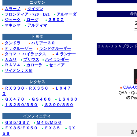
ニッサン
ドゥビル_クローム/
ムラーノ
タイタン
●
●
適
フロンティア・720・D21
アルマーダ
●
●
Ｆ１５０_クローム/
ジューク
ローグ
３５０Ｚ
●
●
●
マキシマ
アルティマ
●
●
クローム/ステンレス
トヨタ
＊
クローム/ステンレス
タンドラ
ハリアー３０
●
●
ＱＡＡ-ＵＳＡブラン
ＦＪクルーザー
ランドクルーザー
●
●
クロームパーツ■ニッ
タコマ ・ ハイラックス
４ ランナー
●
●
カムリ
プリウス
ハイランダー
●
●
●
・テラノ_クローム
ＲＡＶ４
カローラ
セコイア
●
●
●
サイオン：ＸＢ
●
/ステンレス_パーツ
レクサス
Ｍ３５_クローム/ス
●
QAA-U
ＲＸ３３０・ＲＸ３５０
ＬＸ４７
●
●
QAA：Quali
０
45 Power
ＧＸ４７０
ＧＳ４６０
ＬＳ４６０
●
●
●
■ホンダ：アコード
ＩＳ２５０/３５０
Ｓ３００/３５０
●
●
インフィニティ
*
Ｇ３５/Ｇ３７
Ｍ４５/Ｍ５６
●
●
ＦＸ３５/ＦＸ５０
ＥＸ３５
ＱＸ
●
●
●
国
５６