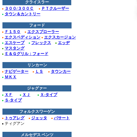
クライスラー
３００/３００Ｃ
ＰＴクルーザー
●
●
タウン＆カントリー
●
フォード
Ｆ１５０
エクスプローラー
●
●
エクスペディション
エクスカージョン
●
●
エスケープ
フレックス
エッヂ
●
●
●
マスタング
●
Ｅ＆Ｇグリル：フォード
●
リンカーン
ナビゲーター
ＬＳ
タウンカー
●
●
●
ＭＫＸ
●
ジャグァー
ＸＦ
ＸＪ
Ｘ-タイプ
●
●
●
Ｓ-タイプ
●
フォルクスワーゲン
トゥアレグ
ジェッタ
パサート
●
●
●
ティグアン
●
メルセデス ベンツ