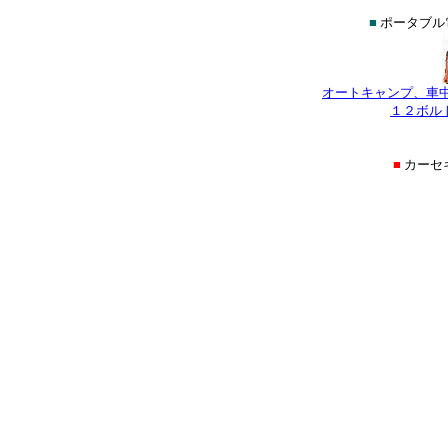
■
ポータブル
オートキャンプ、車
１２ボル
■
カーセ