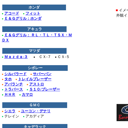
＊
ホンダ
■
イメ
アコード
フィット
●
●
外観イ
Ｅ＆Ｇグリル：ホンダ
●
アキュラ
Ｅ＆Ｇグリル： ＲＬ・ＴＬ・ＴＳＸ・Ｍ
●
ＤＸ
マツダ
Ｍａｚｄａ-３
ＣＸ-７
ＣＸ-５
●
●
●
シボレー
シルバラード
サバーバン
●
●
タホ
トレイルブレーザー
●
●
アバランチ
アストロ
●
●
トラバース
Ｓ１０/ブレーザー
●
●
ＨＨＲ
カマロ
●
●
ＧＭＣ
シエラ
ユーコン・デナリ
●
●
テレイン
アカディア
●
●
キャデラック