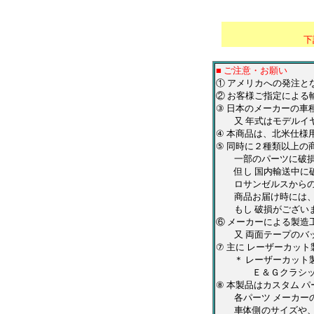
****************
下
■ ご注意・お願い
① アメリカへの発注
② お客様ご指定による
③ 日本のメーカーの
又 年式はモデルイヤ
④ 本商品は、北米仕様
⑤ 同時に２種類以上の
一部のパーツに破損が
但し 国内輸送中に破
ロサンゼルスからの出
商品お届け時には、お
もし 破損がございま
⑥ メーカーによる製造
又 両面テープのバッ
⑦ 主に レーザーカッ
＊ レーザーカット製
Ｅ＆Ｇクラシックス・
⑧ 本製品はカスタム 
各パーツ メーカーの
車体側のサイズや、形