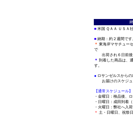
■
米国 ＱＡＡ ＵＳＡ
■
納期：約２週間です
＊
東海岸マサチューセ
で
出荷され
６日前後
＊
到着した商品は、通
す。
●
ロサンゼルスからの
お届けのスケジュー
【通常スケジュール】
・金曜日：検品後、ロ
・日曜日：成田到着（
・火曜日：弊社へ入荷
＊
土・日曜日、祝祭日