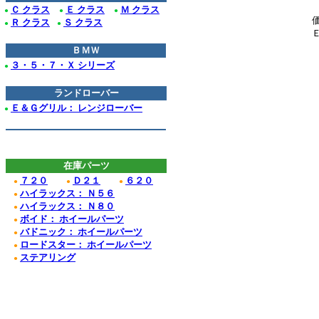
Ｃ クラス
Ｅ クラス
Ｍ クラス
●
●
●
Ｒ クラス
Ｓ クラス
●
●
ＢＭＷ
３・５・７・Ｘ シリーズ
●
ランドローバー
Ｅ＆Ｇグリル： レンジローバー
●
在庫パーツ
７２０
Ｄ２１
６２０
●
●
●
ハイラックス： Ｎ５６
●
ハイラックス： Ｎ８０
●
ボイド： ホイールパーツ
●
バドニック： ホイールパーツ
●
ロードスター： ホイールパーツ
●
ステアリング
●