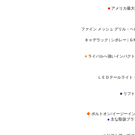
■
アメリカ最大
ファイン メッシュ グリル・ヘ
キャデラック | シボレー | ＧＭ
■
ライバルへ強いインパクト
ＬＥＤテールライト・
■
リフト
◆
ボルトオン/イージーイ
●
主な取扱ブラ