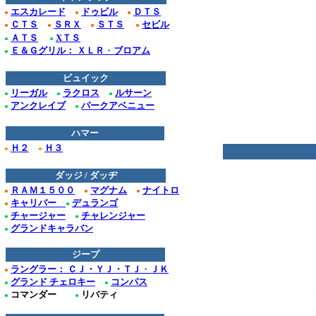
エスカレード
ドゥビル
ＤＴＳ
●
●
●
ＣＴＳ
ＳＲＸ
ＳＴＳ
セビル
●
●
●
●
ＡＴＳ
XＴＳ
●
●
Ｅ＆Ｇグリル： ＸＬＲ
・
ブロアム
●
ビュイック
リーガル
ラクロス
ルサーン
●
●
●
アンクレイブ
パークアベニュー
●
●
ハマー
*
Ｈ２
Ｈ３
●
●
ダッジ / ダッヂ
ＲＡＭ１５００
マグナム
ナイトロ
●
●
●
キャリバー
デュランゴ
●
●
チャージャー
チャレンジャー
●
●
グランドキャラバン
●
ジープ
ラングラー： ＣＪ・ＹＪ・ＴＪ
・
ＪＫ
●
グランド チェロキー
コンパス
●
●
コマンダー
リバテ
ィ
●
●