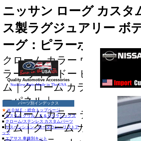
ニッサン ローグ カスタ
ス製ラグジュアリー ボ
ーグ：ピラーポスト トリ
クローム カラー ウィンドゥ 
ラー ウィンドー ピラー｜クロ
ステンレス
Quality Automotive Accessories
ム｜クローム カラー ドア サ
Stainless Parts:Made in The USA
ステンレス
*
ーパネル｜
■クライスラー：３０
パーツ別インデックス
・３００Ｍ_クローム
★
ＨＯＭＥ：総合トップページ
クローム カラー デッキ トリ
■
カスタム グリル：Ｅ＆Ｇクラシックス
セブリング_クローム
■
クローム/ステンレス カスタムパーツ
リム｜クローム カラー ライセ
■
サスペンション：ローダウン・リフトア
デュランゴ_クローム
ップ
■
エアサス 車種別キット