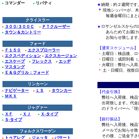
コマンダー
リバテ
ィ
●
●
■
納期：約２週間です
＊
現地シッパーが、木
毎週金曜日にまとめ
クライスラー
●
ロサンゼルスからの
３００/３００Ｃ
ＰＴクルーザー
●
●
あらためてお届けの
タウン＆カントリー
●
お知らせ致します
フォード
【通常スケジュール】
Ｆ１５０
エクスプローラー
●
●
・土曜日：検品後、ロ
エクスペディション
エクスカージョン
●
●
・日曜日：成田到着（
エスケープ
フレックス
エッヂ
●
●
●
・火曜日：弊社へ入荷
マスタング
●
＊
土・日曜日、祝祭日
Ｅ＆Ｇグリル：フォード
●
＊
リンカーン
ナビゲーター
ＬＳ
タウンカー
●
●
●
【代金引換】
ＭＫＸ
●
弊社へ入荷後、検品
出荷致します。代金
ジャグァー
のドライバーへ「現
ＸＦ
ＸＪ
Ｘ-タイプ
●
●
●
【銀行振込】
Ｓ-タイプ
●
弊社へ入荷後、検品
メールでお知らせ致
フォルクスワーゲン
その後、ご送金下さ
トゥアレグ
ジェッタ
パサート
●
●
●