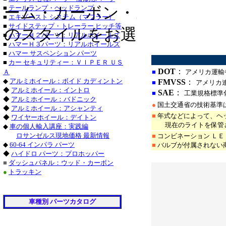
*
ーム・カーボン・スモーク・
■
テールランプ・ヘッドランプ
レクサス_ＬＳ_カ
■
エキゾースト システム（マフラー）
■
サイドステップ・トレーラー ヒッチ等
のスタイルをお選び下さい。
シボレー
■
ハマーＨ２パーツ：リアルホイールズ
キャデラック_エ
■
ハマーＨ３パーツ：リアルホイールズ
******************
キャデラック_
■
ハマー サスペンション パーツ
フォード_
■
カー セキュリティー：ＶＩＰＥＲ ＵＳ
リンカーン_ナビゲ
DOT
：
Ａ
■
アメリカ運輸
◆
アルミホイール：ボイド カディントン
FMVSS
：
■
アメリカ
ニッサン_ムラ
◆
アルミホイール：イントロ
SAE
：
■
工業規格標準
インフィニティ_Ｆ
◆
アルミホイール：バドニック
●
国土交通省の技術基準
◆
アルミホイール：アシャンティ
■
年式などによって、ヘ
ホンダ_アコード_
◆
ワイヤーホイール：デイトン
現在のライトを保管さ
◆
車の個人輸入講座：実践編
フォ
ロサンゼルス現地価格 最新情報
■
コンビネーション Ｌ
フォルクスワ
◆
60-64 インパラ パーツ
■
バルブが付属されない
ベンツ_Ｅクラス
◆
ハイドロ パーツ：プロホッパー
*
■
ダッシュパネル：ウッド・カーボン
●
トラッキン
車種別 パーツカタログ