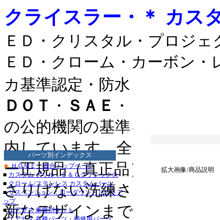
クライスラー・＊ カスタ
ＥＤ・クリスタル・プロジェ
ＥＤ・クローム・カーボン・
カ基準認定・防水・耐熱・衝
ＤＯＴ
・
ＳＡＥ
・
ＦＭＶＳＳ
の公的機関の基準をクリアー
カスタム_テ
内しています。全てアメリカ
カスタム_テ
*
パーツ別インデックス
クローム_テールラ
ー正規品（真正品）です。
ダッジ_マグナム_
★
ＨＯＭＥ：総合トップページ
拡大画像/商品説明
■
カスタム グリル：Ｅ＆Ｇクラシックス
・ダッジ_チャー
■
クローム/ステンレス カスタムパーツ
さりげない洗練された純正ス
クライスラー_
■
サスペンション：ローダウン・リフトア
トヨタ_カ
ップ
新なデザインまで、豊富なラ
トヨタ_ランドクル
■
エアサス 車種別キット
レクサス_ＲＸ３３
■
エアサス 各種パーツ・補修用パーツ