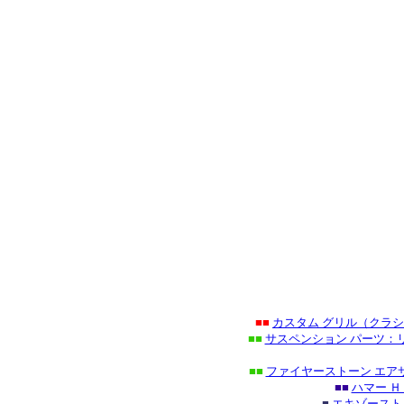
■■
カスタム グリル（クラ
■■
サスペンション パーツ：リ
■■
ファイヤーストーン エア
■■
ハマー 
■
エキゾースト