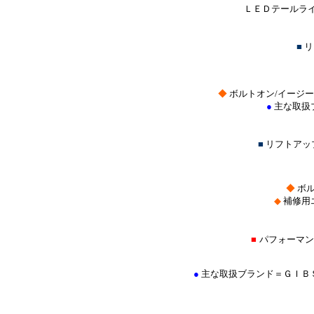
ＬＥＤテールライ
■
リ
◆
ボルトオン/イージ
●
主な取扱
■
リフトアッ
◆
ボル
◆
補修用
■
パフォーマン
●
主な取扱ブランド＝ＧＩＢ