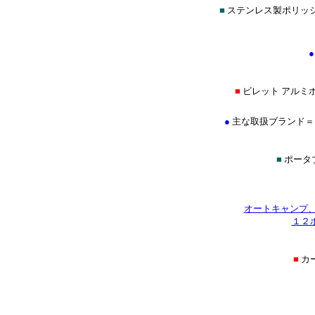
■
ステンレス製ポリッ
●
■
ビレット アルミ
●
主な取扱ブランド＝イントロ
■
ポータ
オートキャンプ
１２
■
カ