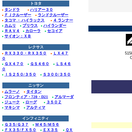
トヨタ
タンドラ
ハリアー３０
●
●
ＦＪクルーザー
ランドクルーザー
*
●
●
タコマ ・ ハイラックス
４ ランナー
●
●
******************
カムリ
プリウス
ハイランダー
●
●
●
ＲＡＶ４
カローラ
セコイア
●
●
●
サイオン：ＸＢ
●
レクサス
ＲＸ３３０・ＲＸ３５０
ＬＸ４７
515
●
●
C
０
ＧＸ４７０
ＧＳ４６０
ＬＳ４６
●
●
●
*****
０
ＩＳ２５０/３５０
Ｓ３００/３５０
●
●
ニッサン
ムラーノ
タイタン
●
●
*
フロンティア・720・D21
アルマーダ
●
●
ジューク
ローグ
３５０Ｚ
●
●
●
マキシマ
アルティマ
●
●
インフィニティ
Ｇ３５/Ｇ３７
Ｍ４５/Ｍ５６
●
●
ＦＸ３５/ＦＸ５０
ＥＸ３５
ＱＸ
●
●
●
*