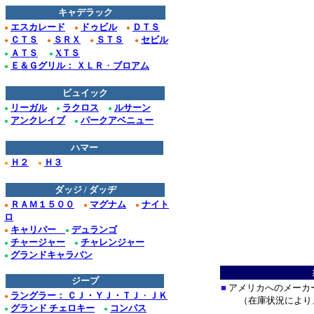
キャデラック
エスカレード
ドゥビル
ＤＴＳ
●
●
●
ＣＴＳ
ＳＲＸ
ＳＴＳ
セビル
●
●
●
●
ＡＴＳ
XＴＳ
●
●
Ｅ＆Ｇグリル： ＸＬＲ
・
ブロアム
●
ビュイック
リーガル
ラクロス
ルサーン
●
●
●
アンクレイブ
パークアベニュー
●
●
ハマー
Ｈ２
Ｈ３
●
●
*****************
ダッジ / ダッヂ
ＲＡＭ１５００
マグナム
ナイト
●
●
●
ロ
キャリバー
デュランゴ
●
●
チャージャー
チャレンジャー
●
●
グランドキャラバン
●
＊
ジープ
■
アメリカへのメーカ
ラングラー： ＣＪ・ＹＪ・ＴＪ
・
ＪＫ
●
（在庫状況により、
グランド チェロキー
コンパス
●
●