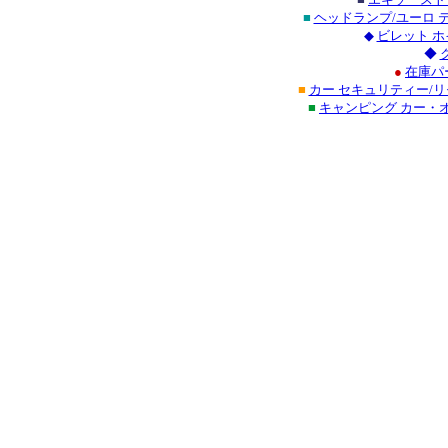
■
ヘッドランプ/ユーロ
◆
ビレット 
◆
●
在庫パ
■
カー セキュリティー/
■
キャンピング カー・