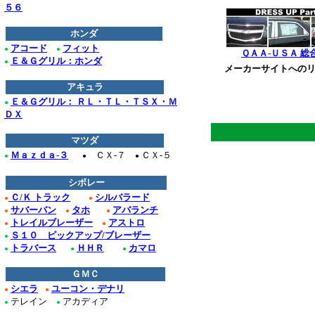
５６
ホンダ
アコード
フィット
●
●
ＱＡＡ-ＵＳＡ 総
Ｅ＆Ｇグリル：ホンダ
●
メーカーサイトへのリ
*****************
アキュラ
Ｅ＆Ｇグリル： ＲＬ・ＴＬ・ＴＳＸ・Ｍ
●
******************
ＤＸ
マツダ
Ｍａｚｄａ-３
ＣＸ-７
ＣＸ-５
●
●
●
シボレー
Ｃ/Ｋ トラック
シルバラード
●
●
サバーバン
タホ
アバランチ
●
●
●
トレイルブレーザー
アストロ
●
●
Ｓ１０ ピックアップ/ブレーザー
●
トラバース
ＨＨＲ
カマロ
●
●
●
ＧＭＣ
シエラ
ユーコン・デナリ
●
●
テレイン
アカディア
●
●