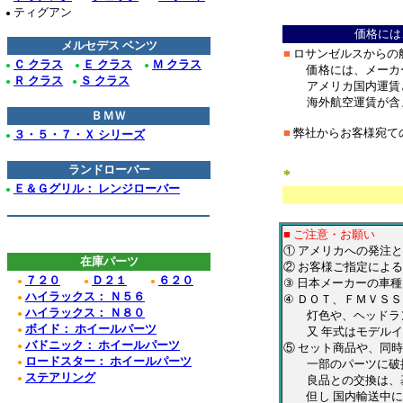
＊
ティグアン
●
価格には
メルセデス ベンツ
■
ロサンゼルスからの
Ｃ クラス
Ｅ クラス
Ｍ クラス
●
●
●
価格には、メーカー
Ｒ クラス
Ｓ クラス
●
●
アメリカ国内運賃と
海外航空運賃が含ま
ＢＭＷ
■
弊社からお客様宛て
３・５・７・Ｘ シリーズ
●
＊
ランドローバー
*
***************
Ｅ＆Ｇグリル： レンジローバー
●
■ ご注意・お願い
① アメリカへの発注
在庫パーツ
② お客様ご指定によ
７２０
Ｄ２１
６２０
●
●
●
③ 日本メーカーの車
ハイラックス： Ｎ５６
●
④ ＤＯＴ、ＦＭＶＳ
ハイラックス： Ｎ８０
●
灯色や、ヘッドラン
ボイド： ホイールパーツ
●
又 年式はモデルイヤ
バドニック： ホイールパーツ
●
⑤ セット商品や、同
ロードスター： ホイールパーツ
●
一部のパーツに破損
ステアリング
●
良品との交換は、基
但し 国内輸送中に破