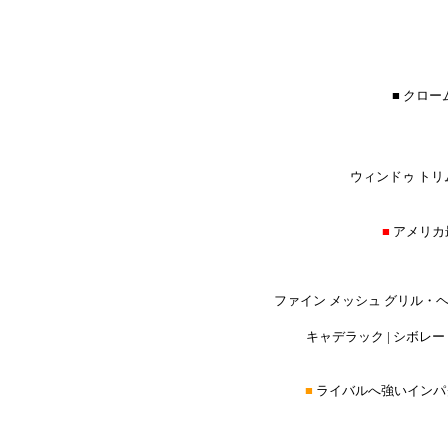
■ クロ
ウィンドゥ トリム
■
アメリカ
ファイン メッシュ グリル・
キャデラック | シボレー |
■
ライバルへ強いインパ