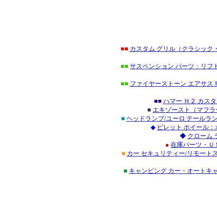
■■
カスタム グリル（クラシック
■■
サスペンション パーツ：リフト
■■
ファイヤーストーン エアサス 
■■
ハマー Ｈ２ カス
■
エキゾースト（マフラ
■
ヘッドランプ/ユーロ テールラ
◆
ビレット ホイール：
◆
クローム 
●
在庫パーツ・Ｕ
■
カー セキュリティー/リモート
■
キャンピング カー・オートキ