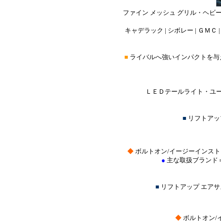
ファイン メッシュ グリル・ヘビ
キャデラック | シボレー | ＧＭＣ |
■
ライバルへ強いインパクトを与
ＬＥＤテールライト・ユー
■
リフトアッ
◆
ボルトオン/イージーインス
●
主な取扱ブランド
■
リフトアップ エア
◆
ボルトオン/