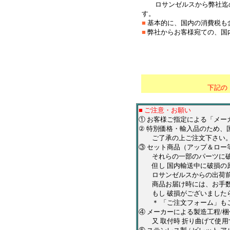
ロサンゼルスから弊社迄の
す。
■
基本的に、国内の消費税も
■
弊社からお客様宛ての、国
＊
*********************
下記の
■ ご注意・お願い
① お客様ご指定による「メ
② 特別価格・輸入品のため、
ご了承の上ご注文下さい
③ セット商品（アップ＆ロ
それらの一部のパーツに破損
但し 国内輸送中に破損の原
ロサンゼルスからの出荷前と
商品お届け時には、お手数
もし 破損がございましたら
＊ 「ご注文フォーム」も
④ メーカーによる製造工程/
又 取付時 折り曲げて使用