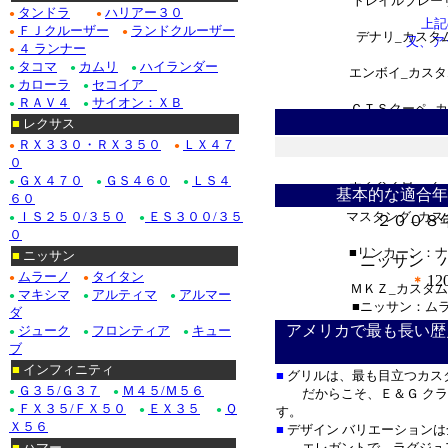
トレイルブレー
タンドラ
ハリアー３０
●
●
上記
ＦＪクルーザー
ランドクルーザー
●
●
デナリ_カスタ
又、ア
４ ランナー
●
タコマ
カムリ
ハイランダー
●
●
●
エンボイ_カスタ
カローラ
セコイア
●
●
ＲＡＶ４
サイオン：ＸＢ
●
●
ＣＴＳクーペ_
■
レクサス
ＲＸ３３０・ＲＸ３５０
ＬＸ４７
セビル_カスタム
●
●
０
＊
ＧＸ４７０
ＧＳ４６０
ＬＳ４
エクスプローラー
●
●
●
基本的な適合年
６０
ＩＳ２５０/３５０
ＥＳ３００/３５
マスタング_カス
●
●
２００８
０
■リンカーン：ナ
■
ニッサン
ニッサン 
ムラーノ
タイタン
●
●
12
＊
ＭＫＺ_カスタ
マキシマ
アルティマ
アルマー
●
●
●
＊
■ニッサン：ム
ダ
アメリカで最も長い歴
ジューク
フロンティア
キュー
●
●
●
エクストレール_
ブ
■
インフィニティ
■
グリルは、最も目立つカス
■インフィニティ
Ｇ３５/Ｇ３７
Ｍ４５/Ｍ５６
●
●
だからこそ、Ｅ＆Ｇ クラシ
ＦＸ３５/ＦＸ５０
ＥＸ３５
Ｑ
●
●
●
す。
ＥＸ_
Ｘ５６
■
デザイン バリエーション
■ホンダ
■
ハマー
エレガントで、ラグジュア