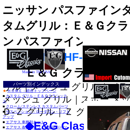
ニッサン パスファインダ
タムグリル
：Ｅ＆Ｇクラ
ン パスファインダー：
グリル、カス
【
EG-NIS-PHF-02
】
Ｅ＆Ｇグリル
Ｅ＆Ｇ クラシックス
クローム_ク
Made in The USA
ＤＵＢ_クロ
パーツ別インデックス
リル｜メッシュ グリル｜ブラ
★
ＨＯＭＥ：総合トップページ
■
カスタム グリル：Ｅ＆Ｇクラシック
メッシュ グリル｜スポー メ
ス
■
クローム/ステンレス カスタムパーツ
Ｄ-Ｚ グリル｜Ｚ グリル
■
サスペンション：ローダウン・リフト
アップ
■クライスラー
◆
E&G Classics U
■
エアサス 車種別キット
■
エアサス 各種パーツ・補修用パーツ
３００Ｍ_カス