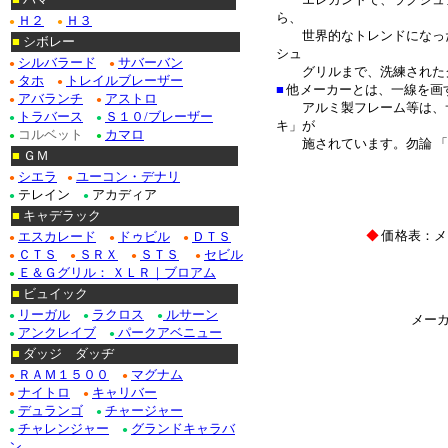
ら、
Ｈ２
Ｈ３
●
●
世界的なトレンドになった
■
シボレー
シュ
シルバラード
サバーバン
●
●
グリルまで、洗練されたグ
タホ
トレイルブレーザー
●
●
■
他メーカーとは、一線を画
アバランチ
アストロ
●
●
アルミ製フレーム等は、
トラバース
Ｓ１０/ブレーザー
●
●
キ」が
コルベット
カマロ
●
●
施されています。
勿論 「
■
ＧＭ
＊
シエラ
ユーコン・デナリ
●
●
テレイン
アカディア
●
●
■
キャデラック
◆
価格表：メ
エスカレード
ドゥビル
ＤＴＳ
●
●
●
ＣＴＳ
ＳＲＸ
ＳＴＳ
セビル
●
●
●
●
Ｅ＆Ｇグリル： ＸＬＲ｜ブロアム
●
■
ビュイック
リーガル
ラクロス
ルサーン
●
●
●
メー
アンクレイブ
パークアベニュー
●
●
■
ダッジ ダッヂ
ＲＡＭ１５００
マグナム
●
●
ナイトロ
キャリバー
●
●
デュランゴ
チャージャー
●
●
チャレンジャー
グランドキャラバ
●
●
ン