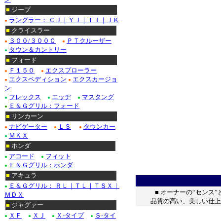
■
ジープ
ラングラー： ＣＪ｜ＹＪ｜ＴＪ｜ＪＫ
●
■
クライスラー
３００/３００Ｃ
ＰＴクルーザー
●
●
タウン＆カントリー
●
■
フォード
Ｆ１５０
エクスプローラー
●
●
エクスペディション
エクスカージョ
●
●
ン
フレックス
エッヂ
マスタング
●
●
●
Ｅ＆Ｇグリル：フォード
●
■
リンカーン
ナビゲーター
ＬＳ
タウンカー
●
●
●
ＭＫＸ
●
■
ホンダ
アコード
フィット
●
●
Ｅ＆Ｇグリル：ホンダ
●
■
アキュラ
Ｅ＆Ｇグリル： ＲＬ｜ＴＬ｜ＴＳＸ｜
●
■ オーナーの“センス
ＭＤＸ
品質の高い、美しい仕上
■
ジャグァー
ＸＦ
ＸＪ
Ｘ-タイプ
Ｓ-タイ
●
●
●
●