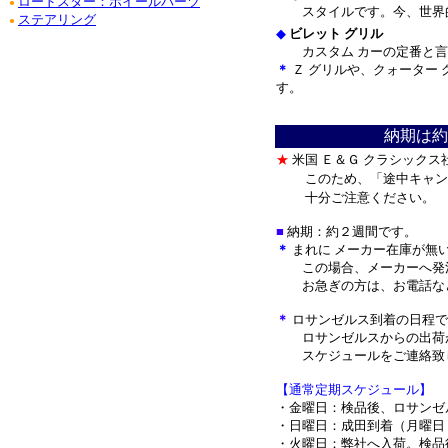
ロードスター：ホイールパーツ
●
スタイルです。今、世界的
ステアリング
●
◆
ビレット グリル
カスタム カーの定番と言わ
＊
Ｚ グリルや、クォーター
す。
＊
納期は約
★
米国 Ｅ＆Ｇ クラシック
このため、「途中キャン
十分ご注意ください。
■
納期：約２週間です。
＊
まれに メーカー在庫が無
この場合、メーカーへ発注
お急ぎの方は、お電話など
＊
ロサンゼルス到着の日程で
ロサンゼルスからの出荷が
スケジュールをご連絡致
【通常定期スケジュール】
・金曜日：検品後、ロサンゼ
・日曜日：成田到着（月曜日
・火曜日：弊社へ入荷。検品