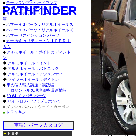
■
テールランプ・ヘッドランプ
PATHFINDER
■
エキゾースト システム（マフラー）
セブリング_カ
■
サイドステップ・トレーラー ヒッチ
等
デュランゴ_カス
■
ハマーＨ２パーツ：リアルホイールズ
■
ハマーＨ３パーツ：リアルホイールズ
チャージャー_
■
ハマー サスペンション パーツ
■
カー セキュリティー：ＶＩＰＥＲ Ｕ
グランドチェ
ＳＡ
■トヨタ/北米ト
◆
アルミホイール：ボイド カディント
ン
サーフ_カスタム
◆
アルミホイール：イントロ
◆
アルミホイール：バドニック
ハイランダー_カ
◆
アルミホイール：アシャンティ
◆
ワイヤーホイール：デイトン
マトリックス_
◆
車の個人輸入講座：実践編
ロサンゼルス現地価格 最新情報
■レクサス：ＩＳ
◆
60-64 インパラ パーツ
◆
ハイドロ パーツ：プロホッパー
ＧＸ_カスタム_
■ ダッシュパネル：ウッド・カーボン
●
トラッキン
ＧＳ４６０_カス
車種別パーツカタログ
シルバラード_
■
トヨタ