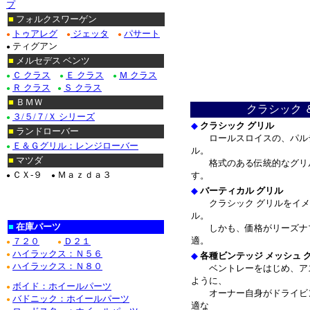
プ
■
フォルクスワーゲン
トゥアレグ
ジェッタ
パサート
●
●
●
ティグアン
●
■
メルセデス ベンツ
Ｃ クラス
Ｅ クラス
Ｍ クラス
●
●
●
Ｒ クラス
Ｓ クラス
●
●
■
ＢＭＷ
クラシック 
３/５/７/Ｘ シリーズ
●
◆
クラシック グリル
■
ランドローバー
ロールスロイスの、パルテ
Ｅ＆Ｇグリル：レンジローバー
●
ル。
■
マツダ
格式のある伝統的なグリル
ＣＸ-９
Ｍａｚｄａ３
す。
●
●
◆
バーティカル グリル
クラシック グリルをイメ
ル。
■
在庫パーツ
しかも、価格がリーズナブ
適。
７２０
Ｄ２１
●
●
ハイラックス：Ｎ５６
●
◆
各種ビンテッジ メッシュ 
ハイラックス：Ｎ８０
●
ベントレーをはじめ、アス
ように、
ボイド：ホイールパーツ
●
オーナー自身がドライビン
バドニック：ホイールパーツ
●
適な