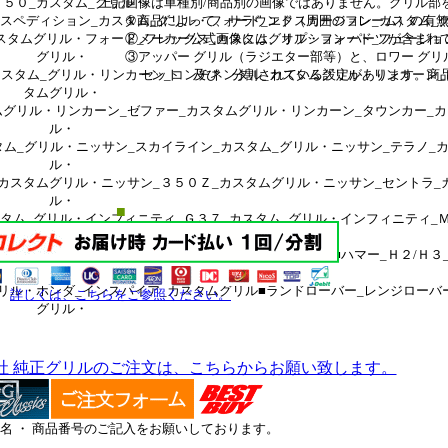
はありません。グリル部を拡大した参
３５０_カスタム_グリル・
囲のフレーム）の有無や、仕様が
クスペディション_カスタム_グリル・フォード_エクスカージョン_カスタム_
ョン パーツが含まれている場合が
カスタムグリル・フォード_フレックス_カスタムグリル・フォード_フュージョ
等）と、ロワー グリル（バンパー
グリル・
設定があります。商品説明にご注
カスタム_グリル・リンカーン_コンチネンタル_カスタムグリル・リンカーン_
タムグリル・
ムグリル・リンカーン_ゼファー_カスタムグリル・リンカーン_タウンカー_
ル・
タム_グリル・ニッサン_スカイライン_カスタム_グリル・ニッサン_テラノ_
ル・
カスタムグリル・ニッサン_３５０Ｚ_カスタムグリル・ニッサン_セントラ_
ル・
■
スタム_グリル・インフィニティ_Ｇ３７_カスタム_グリル・インフィニティ_Ｍ
グリル・
スタム_グリル・インフィニティ_ＱＸ_カスタム_グリル・■ハマー_Ｈ２/Ｈ３
リル・
グリル・ホンダ_インスパイア_カスタムグリル■ランドローバー_レンジローバ
詳しくは、こちらをご参照ください。
グリル・
社 純正グリルのご注文は、こちらからお願い致します。
名 ・ 商品番号のご記入をお願いしております。