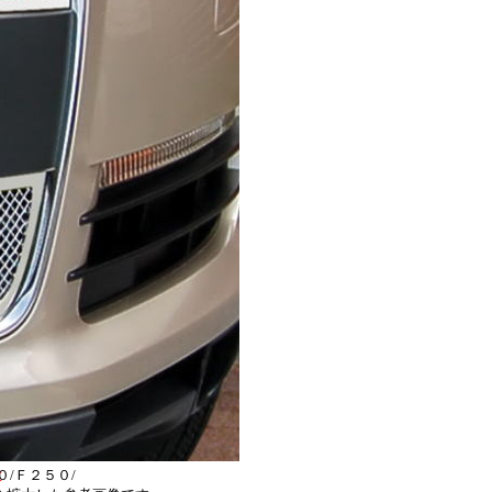
グリル・トヨ
トヨタ_クル
スタムグリ
Ｘ４７０_カ
タムグリル・
カスタム_グ
レー_カマロ
カスタムグリ
リル・ＧＭＣ
ＧＭＣ_ユー
ック_ＣＴＳ
デラック_デ
意
/Ｆ２５０/