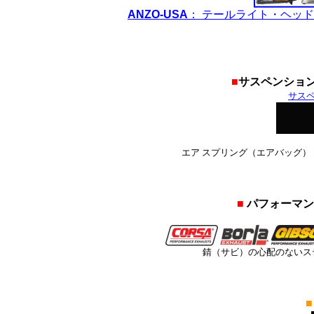
ANZO-USA
： テールライト・ヘッド
■
サスペンション
サス
エア スプリング（エアバッグ） | 
■
パフォーマン
錆（サビ）の心配のないス
■