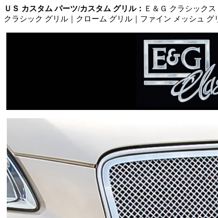
ＵＳ カスタム パーツ/カスタム グリル
：
Ｅ＆Ｇ クラシックス
クラシック グリル｜クローム グリル｜ファイン メッシュ グ
グリル、カスタム_グリル、ラジエター_グリル
Ｅ＆Ｇグリル、Ｅ＆Ｇ_カスタム_グリル、Ｔ-Ｒ
クローム_クラシック_グリル、ヘビー_メッシュ_グリル、
クローム_メッキ_グリル、Ｚ_グリル、Ｑ_
ＤＵＢ_クローム_グリ
■クライスラー_３００_カスタムグリル・クライスラー_３００Ｃ_
_
クライスラー_ＰＴクルーザー_カスタムグリル・クライスラー_ア
リ
■ダッジ_ラム_カスタム_グリル・ダッジ_デュランゴ_カスタム_
ダ
ダッジ_ナイトロ_カスタム_グリル・ダッジ_キャリバー_カスタム
■ジープ_ラングラー_ＪＫ_カスタム_グリル・ジープ_グランドチ