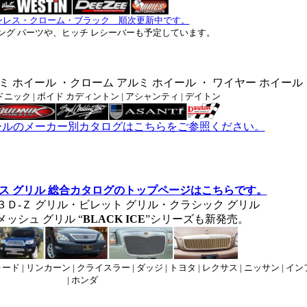
ンレス・クローム・ブラック 順次更新中です。
ング パーツや、ヒッチ レシーバーも予定しています。
ミ ホイール ・クローム アルミ ホイール ・ ワイヤー ホイール
ドニック | ボイド カディントン | アシャンティ | デイトン
ールのメーカー別カタログはこちらをご参照ください。
クス グリル 総合カタログのトップページはこちらです。
３Ｄ-Ｚ グリル・ビレット グリル・クラシック グリル
ッシュ グリル “
BLACK ICE
”シリーズも新発売。
ォード | リンカーン | クライスラー | ダッジ | トヨタ | レクサス | ニッサン | 
| ホンダ