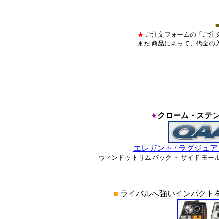
■
★
ご注文フォームの「ご注
また 商品によって、代金の
★
クローム・ステン
エレガント / ラグジュ
ウィンドゥ トリム パック ・ サイド モー
■
ライバルへ強いインパクトを