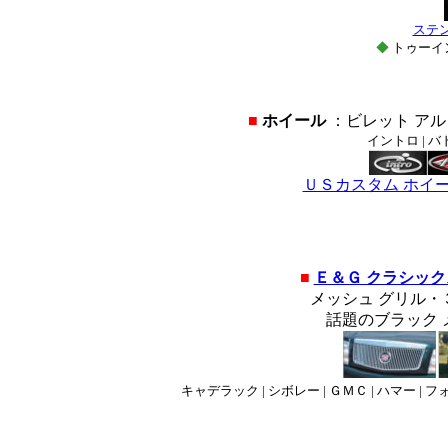
ステ
◆
トゥーイ
■
ホイール
：ビレット アル
イントロ | バ
ＵＳカスタム ホイ
■
Ｅ＆Ｇ クラシッ
メッシュ グリル・
話題のブラック メ
キャデラック | シボレー | ＧＭＣ | ハマー | フ