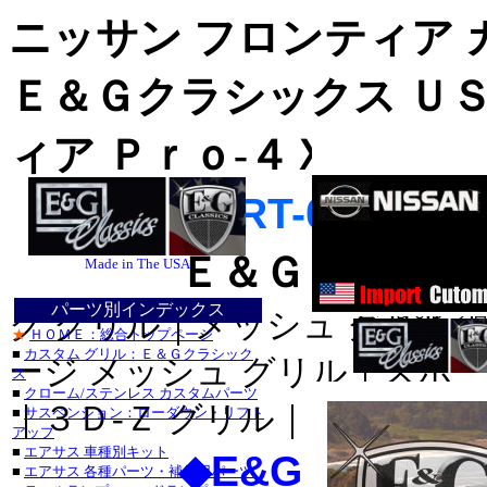
ニッサン フロンティア 
Ｅ＆Ｇクラシックス Ｕ
ィア Ｐｒｏ-４Ｘ：ファ
グリル、カ
【
EG-NIS-FRT-02
】
Ｅ＆Ｇグリル
Ｅ＆Ｇ クラシッ
Made in The USA
クローム_ク
パーツ別インデックス
ＤＵＢ_ク
ク グリル｜メッシュ グリル
★
ＨＯＭＥ：総合トップページ
■
カスタム グリル：Ｅ＆Ｇクラシック
ージ メッシュ グリル｜スポー
ス
■
クローム/ステンレス カスタムパーツ
｜３Ｄ-Ｚ グリル｜Ｚ グリル
■
サスペンション：ローダウン・リフト
アップ
■
エアサス 車種別キット
◆
E&G Classic
■クライスラー
■
エアサス 各種パーツ・補修用パーツ