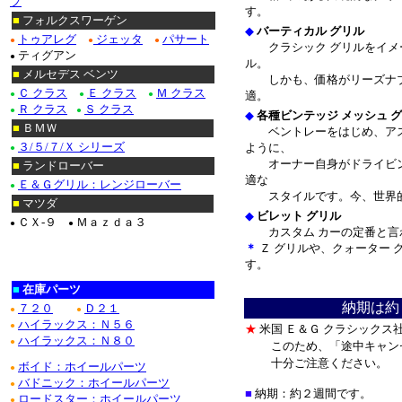
プ
す。
■
フォルクスワーゲン
◆
バーティカル グリル
トゥアレグ
ジェッタ
パサート
●
●
●
クラシック グリルをイメ
ティグアン
●
ル。
■
メルセデス ベンツ
しかも、価格がリーズナブ
Ｃ クラス
Ｅ クラス
Ｍ クラス
●
●
●
適。
Ｒ クラス
Ｓ クラス
●
●
◆
各種ビンテッジ メッシュ 
■
ＢＭＷ
ベントレーをはじめ、アス
３/５/７/Ｘ シリーズ
ように、
●
オーナー自身がドライビン
■
ランドローバー
適な
Ｅ＆Ｇグリル：レンジローバー
●
スタイルです。今、世界的
■
マツダ
◆
ビレット グリル
ＣＸ-９
Ｍａｚｄａ３
●
●
カスタム カーの定番と言わ
＊
Ｚ グリルや、クォーター 
す。
＊
■
在庫パーツ
納期は約
７２０
Ｄ２１
●
●
ハイラックス：Ｎ５６
●
★
米国 Ｅ＆Ｇ クラシックス
ハイラックス：Ｎ８０
●
このため、「途中キャン
十分ご注意ください。
ボイド：ホイールパーツ
●
バドニック：ホイールパーツ
●
■
納期：約２週間です。
ロードスター：ホイールパーツ
●