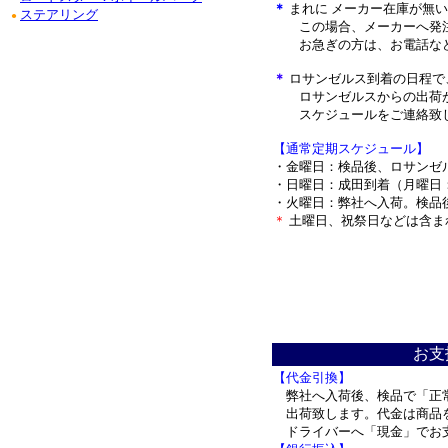
＊
まれに メーカー在庫が無
ステアリング
●
この場合、メーカーへ発注
お急ぎの方は、お電話など
＊
ロサンゼルス到着の日程で
ロサンゼルスからの出荷が
スケジュールをご連絡致
【通常定期スケジュール】
・金曜日：検品後、ロサンゼ
・日曜日：成田到着（月曜日
・火曜日：弊社へ入荷。検品
＊
土曜日、祝祭日などは含ま
＊
お支
【代金引換】
弊社へ入荷後、検品で「正
出荷致します。代金は商品
ドライバーへ「現金」でお