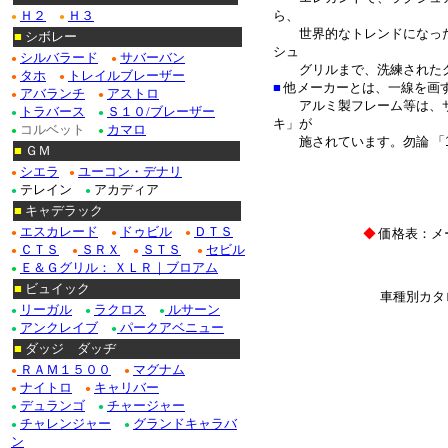
Ｈ２
Ｈ３
ら、
●
●
世界的なトレンドになった
■
シボレー
シュ
シルバラード
サバーバン
●
●
グリルまで、洗練されたグ
タホ
トレイルブレーザー
●
●
■
他メーカーとは、一線を画
アバランチ
アストロ
●
●
アルミ製フレーム等は、
トラバース
Ｓ１０/ブレーザー
●
●
キ」が
コルベット
カマロ
●
●
施されています。
勿論 「
■
ＧＭ
＊
シエラ
ユーコン・デナリ
●
●
テレイン
アカディア
●
●
■
キャデラック
エスカレード
ドゥビル
ＤＴＳ
◆
価格表：メ
●
●
●
ＣＴＳ
ＳＲＸ
ＳＴＳ
セビル
●
●
●
●
Ｅ＆Ｇグリル： ＸＬＲ｜ブロアム
●
■
ビュイック
車種別カタ
リーガル
ラクロス
ルサーン
●
●
●
アンクレイブ
パークアベニュー
●
●
■
ダッジ ダッヂ
ＲＡＭ１５００
マグナム
●
●
ナイトロ
キャリバー
●
●
デュランゴ
チャージャー
●
●
チャレンジャー
グランドキャラバ
●
●
ン