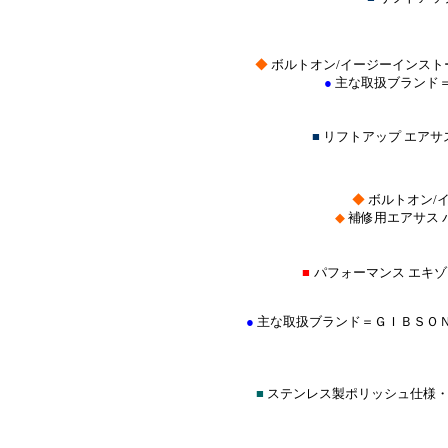
◆
ボルトオン/イージーインスト
●
主な取扱ブランド
■
リフトアップ エア
◆
ボルトオン/
◆
補修用エアサス 
■
パフォーマンス エキ
●
主な取扱ブランド＝ＧＩＢＳＯ
■
ステンレス製ポリッシュ仕様・