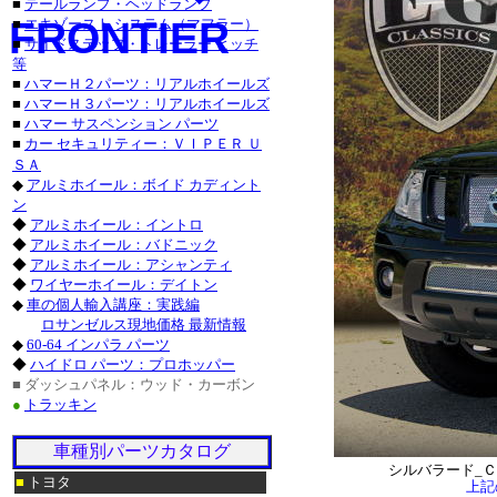
■
テールランプ・ヘッドランプ
３００Ｍ_カスタ
FRONTIER
■
エキゾースト システム（マフラー）
■
サイドステップ・トレーラー ヒッチ
セブリング_カ
等
■
ハマーＨ２パーツ：リアルホイールズ
デュランゴ_カス
■
ハマーＨ３パーツ：リアルホイールズ
■
ハマー サスペンション パーツ
チャージャー_カ
■
カー セキュリティー：ＶＩＰＥＲ Ｕ
ＳＡ
グランドチェ
◆
アルミホイール：ボイド カディント
■トヨタ/北米ト
ン
◆
アルミホイール：イントロ
サーフ_カスタム
◆
アルミホイール：バドニック
◆
アルミホイール：アシャンティ
ハイランダー_カ
◆
ワイヤーホイール：デイトン
◆
車の個人輸入講座：実践編
マトリックス_カ
ロサンゼルス現地価格 最新情報
◆
60-64 インパラ パーツ
■レクサス：ＩＳ
◆
ハイドロ パーツ：プロホッパー
■ ダッシュパネル：ウッド・カーボン
ＧＸ_カスタム_
●
トラッキン
ＧＳ４６０_カス
車種別パーツカタログ
シルバラード_Ｃ
■
トヨタ
上記