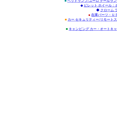
■
ヘッドランプ/ユーロ テールラ
◆
ビレット ホイール：
◆
クローム 
●
在庫パーツ・ＵＳ
■
カー セキュリティー/リモート
■
キャンピング カー・オートキ