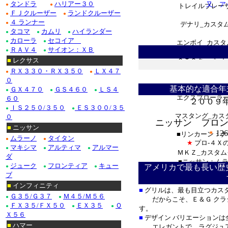
タンドラ
ハリアー３０
又、ア
●
●
トレイルブレー
ＦＪクルーザー
ランドクルーザー
●
●
４ ランナー
●
デナリ_カスタ
タコマ
カムリ
ハイランダー
●
●
●
カローラ
セコイア
●
●
エンボイ_カスタ
ＲＡＶ４
サイオン：ＸＢ
●
●
■
レクサス
ＣＴＳクーペ_カ
ＲＸ３３０・ＲＸ３５０
ＬＸ４７
●
●
＊
セビル_カスタム
０
基本的な適合年
ＧＸ４７０
ＧＳ４６０
ＬＳ４
●
●
●
エクスプローラー
６０
２００９
ＩＳ２５０/３５０
ＥＳ３００/３５
●
●
マスタング_カス
０
ニッサン フロン
■
ニッサン
126
＊
■リンカーン：ナ
ムラーノ
タイタン
●
●
★
プロ-４Ｘ
マキシマ
アルティマ
アルマー
●
●
●
ＭＫＺ_カスタム
＊
ダ
■ニッサン：ムラ
ジューク
フロンティア
キュー
アメリカで最も長い歴
●
●
●
ブ
エクストレール_
■
インフィニティ
■
グリルは、最も目立つカス
Ｇ３５/Ｇ３７
Ｍ４５/Ｍ５６
●
●
■インフィニティ
だからこそ、Ｅ＆Ｇ クラシ
ＦＸ３５/ＦＸ５０
ＥＸ３５
Ｑ
●
●
●
す。
Ｘ５６
ＥＸ_カ
■
デザイン バリエーションは
■
ハマー
■ホンダ
エレガントで、ラグジュア