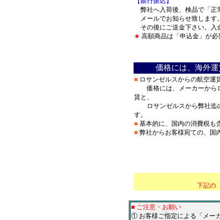
【銀行振込】
弊社へ入荷後、検品で「正
メールでお知らせ致します
その後にご送金下さい。入
★
高額商品は「申込金」が必
＊
価格には、海外運
■
ロサンゼルスからの航空運
価格には、メーカーからロ
賃と、
ロサンゼルスから弊社迄の
す。
■
基本的に、国内の消費税も
■
弊社からお客様宛ての、国
＊
*********************
下記の
■ ご注意・お願い
① お客様ご指定による「メー