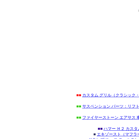
■■
カスタム グリル（クラシック
■■
サスペンション パーツ：リフト
■■
ファイヤーストーン エアサス 
■■
ハマー Ｈ２ カス
■
エキゾースト（マフラー