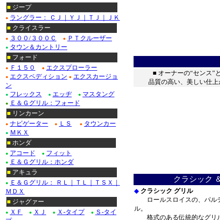
■
ジープ
ラングラー： ＣＪ｜ＹＪ｜ＴＪ｜ＪＫ
●
■
クライスラー
３００/３００Ｃ
ＰＴクルーザー
●
●
タウン＆カントリー
●
■
フォード
Ｆ１５０
エクスプローラー
●
●
■ オーナーの“センス
エクスペディション
エクスカージョ
●
●
品質の高い、美しい仕上
ン
フレックス
エッヂ
マスタング
●
●
●
Ｅ＆Ｇグリル：フォード
●
■
リンカーン
ナビゲーター
ＬＳ
タウンカー
●
●
●
ＭＫＸ
●
■
ホンダ
アコード
フィット
●
●
Ｅ＆Ｇグリル：ホンダ
●
■
アキュラ
クラシック 
Ｅ＆Ｇグリル： ＲＬ｜ＴＬ｜ＴＳＸ｜
●
◆
クラシック グリル
ＭＤＸ
ロールスロイスの、パルテ
■
ジャグァー
ル。
ＸＦ
ＸＪ
Ｘ-タイプ
Ｓ-タイ
●
●
●
●
格式のある伝統的なグリル