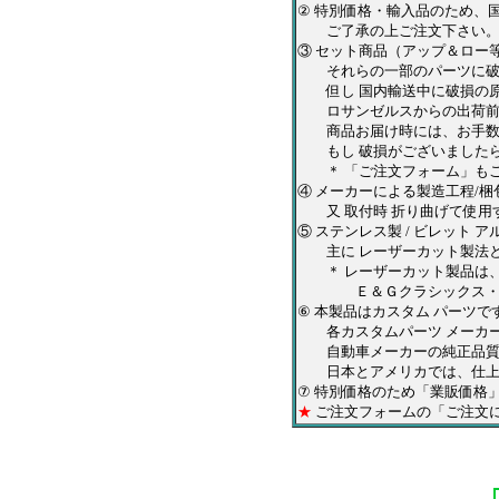
② 特別価格・輸入品のため、
ご了承の上ご注文下さい
③ セット商品（アップ＆ロー
それらの一部のパーツに破損
但し 国内輸送中に破損の原
ロサンゼルスからの出荷前と
商品お届け時には、お手数で
もし 破損がございましたら
＊ 「ご注文フォーム」もご
④ メーカーによる製造工程/
又 取付時 折り曲げて使用
⑤ ステンレス製 / ビレット
主に レーザーカット製法と
＊ レーザーカット製品は、
Ｅ＆Ｇクラシックス・ＱＡＡ
⑥ 本製品はカスタム パーツ
各カスタムパーツ メーカー
自動車メーカーの純正品質を
日本とアメリカでは、仕上が
⑦ 特別価格のため「業販価格
★
ご注文フォームの「ご注文