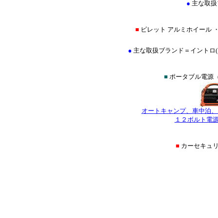
●
主な取扱
■
ビレット アルミホイール 
●
主な取扱ブランド＝イントロ(INTRO
■
ポータブル電源（
オートキャンプ、車中泊、
１２ボルト電源
■
カーセキュ