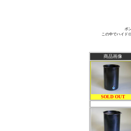
ポ
この中でハイドロ メ
商品画像
SOLD OUT
*