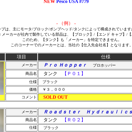
NEW
Pesco USA #779
- （例） -
ンプは、主にモータ/ブロック/ポンプヘッド/タンクによって構成されています
ーカーが社内で製作している部品は、【ブロック】/【エンド キャプ】/【
このため、【タンク】も「メーカー」を特定できません。
このコーナーでのメーカーとは、当社の【仕入先会社名】となります
項目
仕様
Ｐｒｏ Ｈｏｐｐｅｒ
メーカー
プロホッパー
タンク
【Ｐ０１】
商品名
仕様
ブラック
価格
￥３，０００
SOLD OUT
コメント
Ｒｏａｄｓｔｅｒ
Ｈｙｄｒａｕｌｉ
メーカー
タンク
【Ｒ０２】
商品名
仕様
ブラック