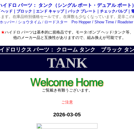
ハイドロ パーツ： タンク（シングル ポート・デュアル ポート
 ヘッド｜ブロック｜エンド キャップ｜バック プレート｜チェックバルブ
します。在庫品特別価格セールです。在庫数も少なくなっています。是非この
ホッパー / ショウタイム / ロードスター
Pro Hopper / Show Time / Roadste
★
ハイドロ パーツは基本的に規格品です。モータ/ポンプ ヘッド/タンク等、
他のメーカー品と互換性がありますので、組み換えが可能です。
イドロリクス パーツ： クローム タンク ブラック タ
TANK
ご覧戴き有難うございます。
ご注意
2026-03-05