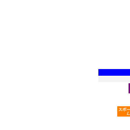
*************