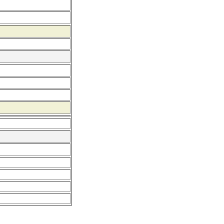
******************