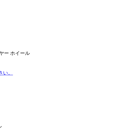
イヤー ホイール
さい。
ン