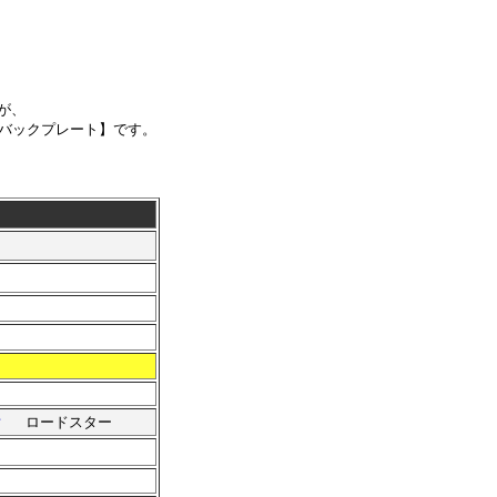
が、
バックプレート】です。
。
ｃｓ
ロードスター