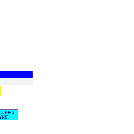
**************