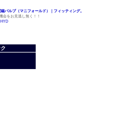
）
｜電磁バルブ（マニフォールド）｜フィッティング。
機会をお見逃し無く！！
r HYD
ンク