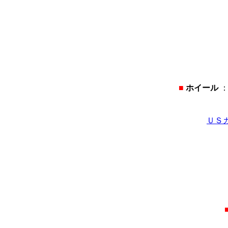
■
ホイール
：
ＵＳ