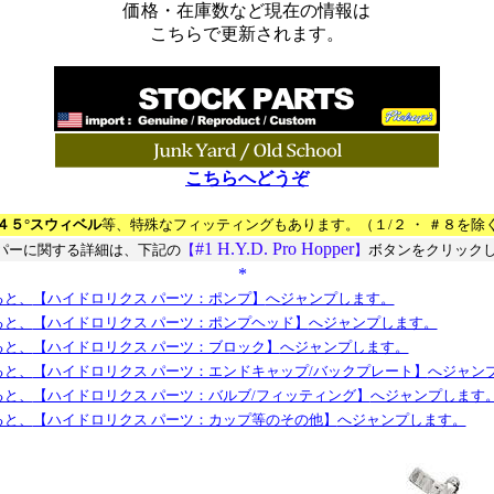
価格・在庫数など現在の情報は
こちらで更新されます。
こちらへどうぞ
４５°スウィベル
等、特殊なフィッティングもあります。（１/２ ・ ＃８を除
#1 H.Y.D. Pro Hopper
ッパーに関する詳細は、下記の
【
】
ボタンをクリック
***************************
*
****************************
ると、
【ハイドロリクス パーツ：ポンプ】
へジャンプします。
ると、
【ハイドロリクス パーツ：ポンプヘッド】
へジャンプします。
ると、
【ハイドロリクス パーツ：ブロック】
へジャンプします。
ると、
【ハイドロリクス パーツ：エンドキャップ/バックプレート】
へジャン
ると、
【ハイドロリクス パーツ：バルブ/フィッティング】
へジャンプします
ると、
【ハイドロリクス パーツ：カップ等のその他】
へジャンプします。