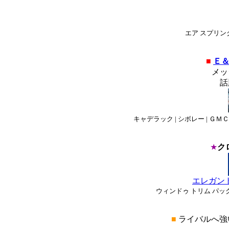
エア スプリング
■
Ｅ＆
メッ
話
キャデラック | シボレー | ＧＭＣ 
★
ク
エレガント
ウィンドゥ トリム パック
■
ライバルへ強