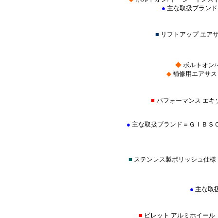
●
主な取扱ブランド
■
リフトアップ エア
◆
ボルトオン
◆
補修用エアサス
■
パフォーマンス エキ
●
主な取扱ブランド＝ＧＩＢＳ
■
ステンレス製ポリッシュ仕様
●
主な取
■
ビレット アルミホイール