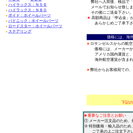
弊社へ入荷後、検品で「
ハイラックス：Ｎ５６
●
メールでお知らせ致しま
ハイラックス：Ｎ８０
●
その後にご送金下さい。
ボイド：ホイールパーツ
●
★
高額商品は「申込金」
バドニック：ホイールパーツ
●
あらかじめご了承下さ
ロードスター：ホイールパーツ
●
＊
ステアリング
●
価格には、海
■
ロサンゼルスからの航空
価格には、メーカーか
アメリカ国内運賃と、
海外航空運賃が含まれ
■
弊社からお客様宛ての、
＊
*******************
下記の
■ 重要なご注意とお願い
① メーカー注文品のため
② 特別価格・輸入品のため
ご了承の上ご注文下さ