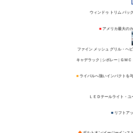
ウィンドゥ トリム パック
■
アメリカ最大の
ファイン メッシュ グリル・ヘ
キャデラック | シボレー | ＧＭＣ |
■
ライバルへ強いインパクトを
ＬＥＤテールライト・ユー
■
リフトア
◆
ボルトオン/イージーインス