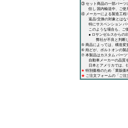
③ セット商品の一部パー
但し 国内輸送中、ご使用
④ メーカーによる製造工程
返品/交換の対象とはな
特にサスペンション パー
このような場合も、ご使
● ロサンゼルスからの出
弊社が不良と判断した商
⑤
商品によっては、構造変
⑥ 殆どが、ボルトオンの
⑦ 本製品はカスタム パー
自動車メーカーの品質をお
日本とアメリカでは、仕上
★
特別価格のため「業販価
★
ご注文フォームの「ご注