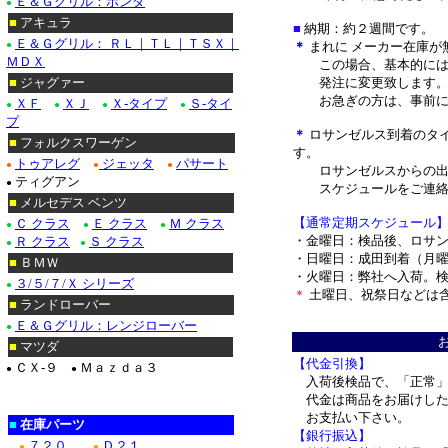
Ｅ＆Ｇグリル：ホンダ
●
■
アキュラ
■
納期：約２週間です。
Ｅ＆Ｇグリル： ＲＬ｜ＴＬ｜ＴＳＸ｜
●
＊
まれに メーカー在庫が
ＭＤＸ
この場合、基本的には
■
ジャグァー
発注に変更致します
お急ぎの方は、事前に
ＸＦ
ＸＪ
Ｘ-タイプ
Ｓ-タイ
●
●
●
●
プ
＊
ロサンゼルス到着のタ
■
フォルクスワーゲン
す。
トゥアレグ
ジェッタ
パサート
●
●
●
ロサンゼルスからの出荷
ティグアン
●
スケジュールをご連絡
■
メルセデス ベンツ
【通常定期スケジュール
Ｃ クラス
Ｅ クラス
Ｍ クラス
●
●
●
・金曜日：検品後、ロサ
Ｒ クラス
Ｓ クラス
●
●
・日曜日：成田到着（月
■
ＢＭＷ
・火曜日：弊社へ入荷。
３/５/７/Ｘ シリーズ
●
＊
土曜日、祝祭日などは
■
ランドローバー
＊
Ｅ＆Ｇグリル：レンジローバー
●
■
マツダ
【代金引換】
ＣＸ-９
Ｍａｚｄａ３
●
●
入荷後検品で、「正常」
代金は商品をお届けした
お支払い下さい。
■
在庫パーツ
【銀行振込】
７２０
Ｄ２１
●
●