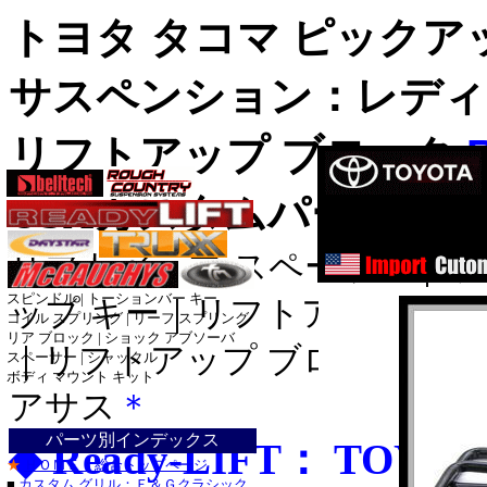
トヨタ タコマ ピックア
サスペンション：レディリ
リフトアップ ブロック
R
サスペンシ
USAカスタムパーツ
ハイリフト
コイル_
リフトアップ スペーサー｜リ
スピンドル | トーションバー キー
ップ キー｜リフトアップ ス
コイル スプリング | リーフ スプリング
ダッ
リア ブロック | ショック アブソーバ
｜リフトアップ ブロック｜リ
ダッ
スペーサー | シャックル
ダッジ_
ボディ マウント キット
ジープ_ラン
アサス
＊
ジープ_グラ
パーツ別インデックス
◆ Ready-LIFT： TOYO
トヨ
★
ＨＯＭＥ：総合トップページ
トヨタ
■
カスタム グリル：Ｅ＆Ｇクラシック