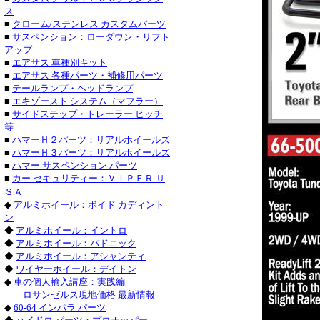
トヨ
ス
■
クローム/ステンレス カスタムパーツ
シボレ
■
サスペンション：ローダウン・リフト
シボレー
アップ
・シボレ
■
エアサス 車種別キット
・シボレー_
■
エアサス 各種パーツ・補修用パーツ
パーツ
■
テールランプ・ヘッドランプ
■
エキゾースト システム（マフラー）
キャデラック
■
サイドステップ・トレーラー ヒッチ
・キャデラ
等
フォード_Ｆ
■
ハマーＨ２パーツ：リアルホイールズ
フォード_エ
■
ハマーＨ３パーツ：リアルホイールズ
■
ハマー サスペンション パーツ
パーツ・フォ
■
カー セキュリティー：ＶＩＰＥＲ Ｕ
ＳＡ
ニッサ
◆
アルミホイール：ボイド カディント
ン
◆
アルミホイール：イントロ
◆
アルミホイール：バドニック
◆
アルミホイール：アシャンティ
◆
ワイヤーホイール：デイトン
◆
車の個人輸入講座：実践編
ロサンゼルス現地価格 最新情報
◆
60-64 インパラ パーツ