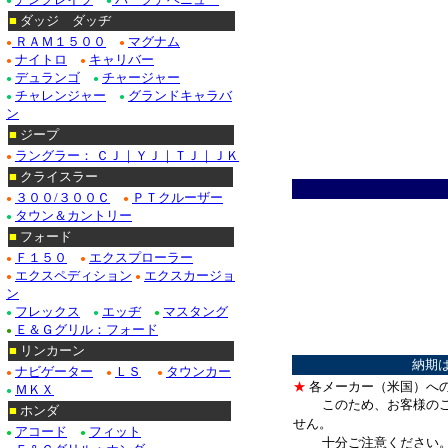
●
●
■
ダッジ ダッヂ
ＲＡＭ１５００
マグナム
●
●
ナイトロ
キャリバー
●
●
デュランゴ
チャージャー
●
●
チャレンジャー
グランドキャラバ
●
●
ン
■
ジープ
ラングラー： ＣＪ｜ＹＪ｜ＴＪ｜ＪＫ
●
■
クライスラー
３００/３００Ｃ
ＰＴクルーザー
●
●
タウン＆カントリー
●
■
フォード
Ｆ１５０
エクスプローラー
●
●
エクスペディション
エクスカージョ
●
●
ン
フレックス
エッヂ
マスタング
●
●
●
Ｅ＆Ｇグリル：フォード
●
■
リンカーン
納期
ナビゲーター
ＬＳ
タウンカー
●
●
●
★
各メーカー（米国）へ
ＭＫＸ
●
このため、お客様の
■
ホンダ
せん。
アコード
フィット
●
●
十分ご注意ください