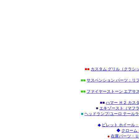
■■
カスタム グリル（クラシ
■■
サスペンション パーツ：リフ
■■
ファイヤーストーン エアサス
■■
ハマー Ｈ２ カ
■
エキゾースト（マフラ
■
ヘッドランプ/ユーロ テール
◆
ビレット ホイール
◆
クローム
●
在庫パーツ・Ｕ