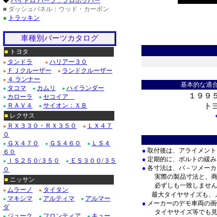
◆
ハイドロ パーツ：プロホッパー
■ ダッシュパネル：ウッド・カーボン
●
トラッキン
車種別パーツカタログ
■
トヨタ
タンドラ
ハリアー３０
●
●
ＦＪクルーザー
ランドクルーザー
●
●
＊
４ ランナー
●
基本的な適
タコマ
カムリ
ハイランダー
●
●
●
１９９
カローラ
セコイア
●
●
ＲＡＶ４
サイオン：ＸＢ
ト
●
●
■
レクサス
ＲＸ３３０・ＲＸ３５０
ＬＸ４７
●
●
＊
０
ＧＸ４７０
ＧＳ４６０
ＬＳ４
●
●
●
●
取付後は、アライメント
６０
●
定期的に、ボルトの緩み
ＩＳ２５０/３５０
ＥＳ３００/３５
●
●
●
各寸法は、パ－ツメーカ
０
実際の製品寸法と、商品
■
ニッサン
必ずしも一致しません
ムラーノ
タイタン
●
●
最大タイヤサイズも、
マキシマ
アルティマ
アルマー
●
●
●
●
メーカーのデモ車両の画
ダ
タイヤサイズ等でも見
ジューク
フロンティア
キュー
●
●
●