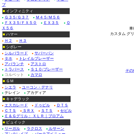
＊
ブ
■
インフィニティ
Ｇ３５/Ｇ３７
Ｍ４５/Ｍ５６
●
●
ＦＸ３５/ＦＸ５０
ＥＸ３５
Ｑ
●
●
●
Ｘ５６
車
カスタム グ
■
ハマー
Ｈ２
Ｈ３
●
●
■
シボレー
シルバラード
サバーバン
●
●
タホ
トレイルブレーザー
●
●
アバランチ
アストロ
●
●
トラバース
Ｓ１０/ブレーザー
●
●
その
コルベット
カマロ
●
●
■
ＧＭ
シエラ
ユーコン・デナリ
●
●
テレイン
アカディア
●
●
■
キャデラック
エスカレード
ドゥビル
ＤＴＳ
●
●
●
ＣＴＳ
ＳＲＸ
ＳＴＳ
セビル
●
●
●
●
Ｅ＆Ｇグリル： ＸＬＲ｜ブロアム
●
■
ビュイック
リーガル
ラクロス
ルサーン
●
●
●
アンクレイブ
パークアベニュー