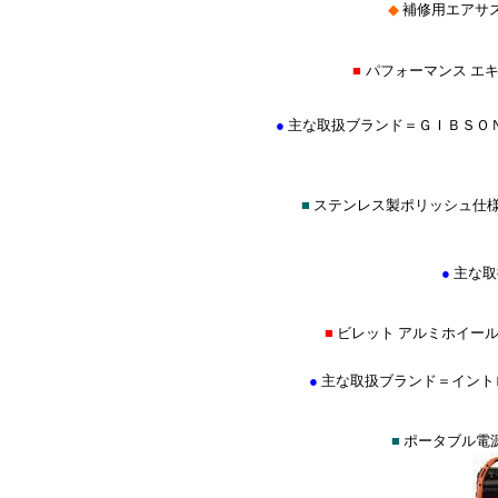
◆
補修用エアサ
■
パフォーマンス エ
●
主な取扱ブランド＝ＧＩＢＳＯ
■
ステンレス製ポリッシュ仕
●
主な取
■
ビレット アルミホイール
●
主な取扱ブランド＝イントロ(INT
■
ポータブル電源