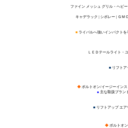
ファイン メッシュ グリル・ヘビー
キャデラック | シボレー | ＧＭＣ 
■
ライバルへ強いインパクトを
ＬＥＤテールライト・ユ
■
リフトア
◆
ボルトオン/イージーインス
●
主な取扱ブラン
■
リフトアップ エ
◆
ボルトオン