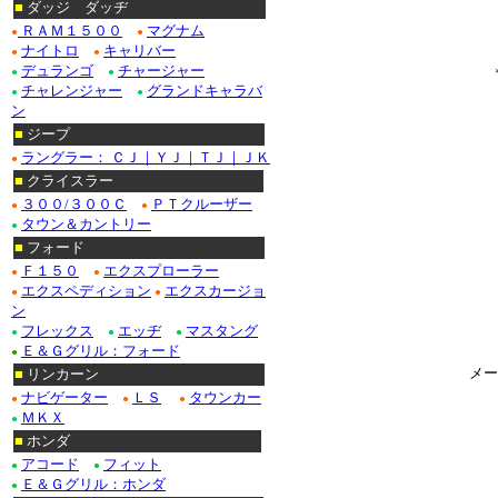
■
ダッジ ダッヂ
ＲＡＭ１５００
マグナム
●
●
ナイトロ
キャリバー
●
●
デュランゴ
チャージャー
●
●
チャレンジャー
グランドキャラバ
●
●
ン
■
ジープ
ラングラー： ＣＪ｜ＹＪ｜ＴＪ｜ＪＫ
●
■
クライスラー
３００/３００Ｃ
ＰＴクルーザー
●
●
タウン＆カントリー
●
■
フォード
Ｆ１５０
エクスプローラー
●
●
エクスペディション
エクスカージョ
●
●
ン
フレックス
エッヂ
マスタング
●
●
●
Ｅ＆Ｇグリル：フォード
●
メー
■
リンカーン
ナビゲーター
ＬＳ
タウンカー
●
●
●
ＭＫＸ
●
■
ホンダ
アコード
フィット
●
●
Ｅ＆Ｇグリル：ホンダ
●