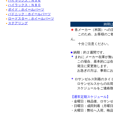
ハイラックス：Ｎ５６
●
ハイラックス：Ｎ８０
●
ボイド：ホイールパーツ
●
バドニック：ホイールパーツ
●
ロードスター：ホイールパーツ
●
ステアリング
●
納期
★
各メーカー（米国）への
このため、お客様のご
ん。
十分ご注意ください。
■
納期：約２週間です。
＊
まれに メーカー在庫が無
この場合、基本的には在
発注に変更致します。
お急ぎの方は、事前にお
＊
ロサンゼルス到着のタイ
ロサンゼルスからの出荷
スケジュールをご連絡致
【通常定期スケジュール】
・金曜日：検品後、ロサン
・日曜日：成田到着（月曜
・火曜日：弊社へ入荷。検