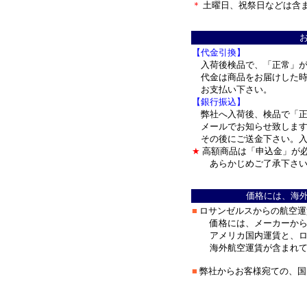
＊
土曜日、祝祭日などは含
＊
【代金引換】
入荷後検品で、「正常」が
代金は商品をお届けした時
お支払い下さい。
【銀行振込】
弊社へ入荷後、検品で「正
メールでお知らせ致します
その後にご送金下さい。入
★
高額商品は「申込金」が
あらかじめご了承下さい
＊
価格には、海
■
ロサンゼルスからの航空運
価格には、メーカーから
アメリカ国内運賃と、ロ
海外航空運賃が含まれて
■
弊社からお客様宛ての、国
＊