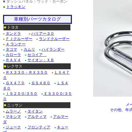
■ ダッシュパネル：ウッド・カーボン
●
トラッキン
車種別パーツカタログ
■
トヨタ
タンドラ
ハリアー３０
●
●
ＦＪクルーザー
ランドクルーザー
●
●
４ ランナー
●
タコマ
カムリ
ハイランダー
●
●
●
カローラ
セコイア
●
●
ＲＡＶ４
サイオン：ＸＢ
●
●
■
レクサス
ＲＸ３３０・ＲＸ３５０
ＬＸ４７
●
●
０
ＧＸ４７０
ＧＳ４６０
ＬＳ４
●
●
●
６０
ＩＳ２５０/３５０
ＥＳ３００/３５
●
●
０
メ
■
ニッサン
その他、年
ムラーノ
タイタン
●
●
マキシマ
アルティマ
アルマー
●
●
●
ダ
ジューク
フロンティア
キュー
●
●
●