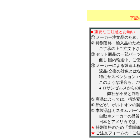
*********************
下記
■ 重要なご注意とお願い
① メーカー注文品のため
② 特別価格・輸入品のた
ご了承の上ご注文下さ
③ セット商品の一部パー
但し 国内輸送中、ご使
④ メーカーによる製造工
返品/交換の対象とはな
特にサスペンション パ
このような場合も、ご使
● ロサンゼルスからの
弊社が不良と判断した
⑤
商品によっては、構造
⑥ 殆どが、ボルトオンの
⑦ 本製品はカスタム パ
自動車メーカーの品質を
日本とアメリカでは、仕
★
特別価格のため「業販価
★
ご注文フォームの「ご注