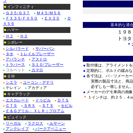
ブ
■
インフィニティ
Ｇ３５/Ｇ３７
Ｍ４５/Ｍ５６
●
●
＊
ＦＸ３５/ＦＸ５０
ＥＸ３５
Ｑ
●
●
●
Ｘ５６
基本的な適
■
ハマー
１９８
Ｈ２
Ｈ３
●
●
トヨタ
■
シボレー
＊
シルバラード
サバーバン
●
●
＊
タホ
トレイルブレーザー
●
●
アバランチ
アストロ
●
●
トラバース
Ｓ１０/ブレーザー
●
取付後は、アライメントを
●
●
コルベット
カマロ
●
定期的に、ボルトの緩みな
●
●
●
各寸法は、パ－ツメーカー
■
ＧＭ
実際の製品寸法と、商品
シエラ
ユーコン・デナリ
●
●
必ずしも一致しません
テレイン
アカディア
●
●
●
メーカーのデモ車両の画像
■
キャデラック
＊
１インチは、約２５．４m
エスカレード
ドゥビル
ＤＴＳ
●
●
●
ＣＴＳ
ＳＲＸ
ＳＴＳ
セビル
●
●
●
●
Ｅ＆Ｇグリル： ＸＬＲ｜ブロアム
●
■
ビュイック
リーガル
ラクロス
ルサーン
●
●
●
アンクレイブ
パークアベニュー
●
●