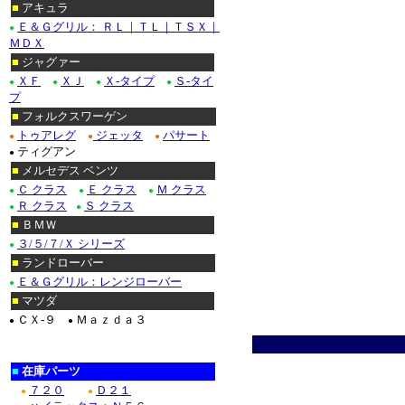
■
アキュラ
Ｅ＆Ｇグリル： ＲＬ｜ＴＬ｜ＴＳＸ｜
●
ＭＤＸ
■
ジャグァー
ＸＦ
ＸＪ
Ｘ-タイプ
Ｓ-タイ
●
●
●
●
プ
■
フォルクスワーゲン
トゥアレグ
ジェッタ
パサート
●
●
●
ティグアン
●
■
メルセデス ベンツ
Ｃ クラス
Ｅ クラス
Ｍ クラス
●
●
●
Ｒ クラス
Ｓ クラス
●
●
■
ＢＭＷ
３/５/７/Ｘ シリーズ
●
■
ランドローバー
Ｅ＆Ｇグリル：レンジローバー
●
■
マツダ
ＣＸ-９
Ｍａｚｄａ３
●
●
■
在庫パーツ
７２０
Ｄ２１
●
●