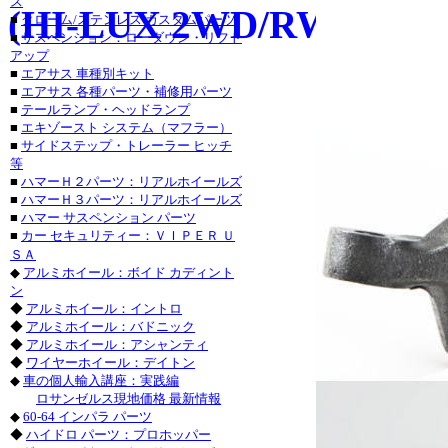
ス
トヨ
(HI-LUX 2WD/RWD
■
クローム/ステンレス カスタムパーツ
■
サスペンション：ローダウン・リフト
シボレ
アップ
シボレー
■
エアサス 車種別キット
・シボレ
■
エアサス 各種パーツ・補修用パーツ
・シボレー_
■
テールランプ・ヘッドランプ
パーツ
■
エキゾースト システム（マフラー）
■
サイドステップ・トレーラー ヒッチ
キャデラック
等
・キャデラ
■
ハマーＨ２パーツ：リアルホイールズ
フォード_Ｆ
■
ハマーＨ３パーツ：リアルホイールズ
フォード_エ
■
ハマー サスペンション パーツ
■
カー セキュリティー：ＶＩＰＥＲ Ｕ
パーツ・フォ
ＳＡ
◆
アルミホイール：ボイド カディント
ニッサ
ン
◆
アルミホイール：イントロ
◆
アルミホイール：バドニック
◆
アルミホイール：アシャンティ
◆
ワイヤーホイール：デイトン
◆
車の個人輸入講座：実践編
ロサンゼルス現地価格 最新情報
◆
60-64 インパラ パーツ
◆
ハイドロ パーツ：プロホッパー