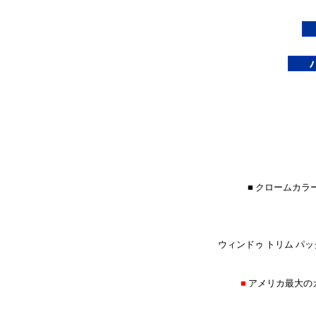
■ クロームカラ
ウィンドゥ トリム パッ
■
アメリカ最大の