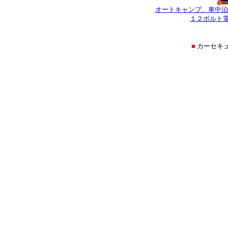
オートキャンプ、車中泊
１２ボルト
■
カーセキ