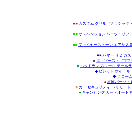
■■
カスタム グリル（クラシック
■■
サスペンション パーツ：リフト
■■
ファイヤーストーン エアサス 
■■
ハマー Ｈ２ カ
■
エキゾースト（マフ
■
ヘッドランプ/ユーロ テール
◆
ビレット ホイール
◆
クローム
●
在庫パーツ・
■
カー セキュリティー/リモート
■
キャンピング カー・オート