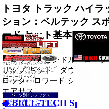
トヨタ トラック ハイラ
ション：ベルテック スポ
ード セット基本 Ｆ２/Ｒ
サスペンシ
輸入パーツ
ハイリフト
コイル_
ドロップ スピンドル｜ローダ
スピンドル | トーションバー キー
リップ キット｜ダウンサス 
コイル スプリング | リーフ スプリング
リア ブロック | ショック アブソーバ
ダッ
スペーサー | シャックル
ロック｜ロワード シャックル
ダッ
ボディ マウント キット
ダッジ_
ジープ_ラン
エアサス
パーツ別インデックス
ジープ_グラ
◆ BELL-TECH Sport Tr
★
ＨＯＭＥ：総合トップページ
トヨ
■
カスタム グリル：Ｅ＆Ｇクラシック
トヨタ