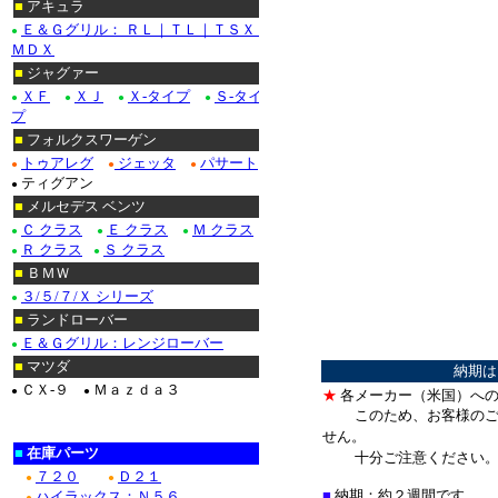
■
アキュラ
Ｅ＆Ｇグリル： ＲＬ｜ＴＬ｜ＴＳＸ｜
●
ＭＤＸ
■
ジャグァー
ＸＦ
ＸＪ
Ｘ-タイプ
Ｓ-タイ
●
●
●
●
プ
■
フォルクスワーゲン
トゥアレグ
ジェッタ
パサート
●
●
●
ティグアン
●
■
メルセデス ベンツ
Ｃ クラス
Ｅ クラス
Ｍ クラス
●
●
●
Ｒ クラス
Ｓ クラス
●
●
■
ＢＭＷ
３/５/７/Ｘ シリーズ
●
■
ランドローバー
Ｅ＆Ｇグリル：レンジローバー
●
■
マツダ
納期は
ＣＸ-９
Ｍａｚｄａ３
●
●
★
各メーカー（米国）への
このため、お客様のご
せん。
■
在庫パーツ
十分ご注意ください
７２０
Ｄ２１
●
●
■
納期：約２週間です。
ハイラックス：Ｎ５６
●