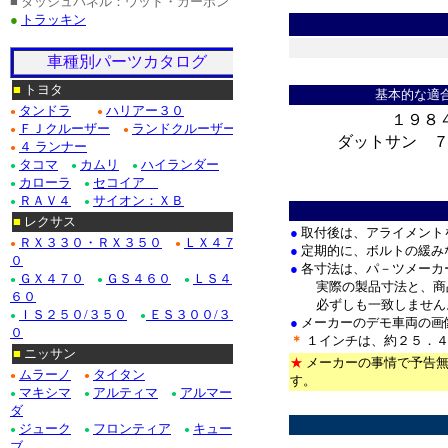
■ ダッシュパネル：ウッド・カーボン
●
トラッキン
車種別パーツカタログ
＊
■
トヨタ
基本的な適
タンドラ
ハリアー３０
●
●
１９８
ＦＪクルーザー
ランドクルーザー
●
●
ダットサン ７
４ ランナー
●
タコマ
カムリ
ハイランダー
●
●
●
カローラ
セコイア
●
●
＊
ＲＡＶ４
サイオン：ＸＢ
●
●
■
レクサス
●
取付後は、アライメント
ＲＸ３３０・ＲＸ３５０
ＬＸ４７
●
●
●
定期的に、ボルトの緩み
０
●
各寸法は、パ－ツメーカ
ＧＸ４７０
ＧＳ４６０
ＬＳ４
●
●
●
実際の製品寸法と、商品
６０
必ずしも一致しません
ＩＳ２５０/３５０
ＥＳ３００/３５
●
●
●
メーカーのデモ車両の画
０
＊
１インチは、約２５．４
■
ニッサン
★
メーカーの事情で予告無
ムラーノ
タイタン
●
●
す。
マキシマ
アルティマ
アルマー
●
●
●
*
ダ
ジューク
フロンティア
キュー
●
●
●
ブ