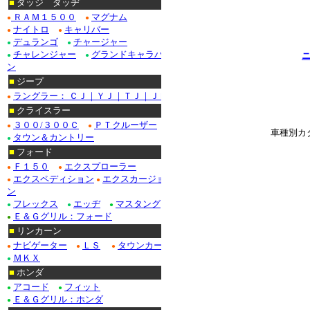
■
ダッジ ダッヂ
ＲＡＭ１５００
マグナム
●
●
ナイトロ
キャリバー
●
●
デュランゴ
チャージャー
●
●
チャレンジャー
グランドキャラバ
ニ
●
●
ン
■
ジープ
ラングラー： ＣＪ｜ＹＪ｜ＴＪ｜ＪＫ
●
■
クライスラー
３００/３００Ｃ
ＰＴクルーザー
●
●
車種別カ
タウン＆カントリー
●
■
フォード
Ｆ１５０
エクスプローラー
●
●
エクスペディション
エクスカージョ
●
●
ン
フレックス
エッヂ
マスタング
●
●
●
Ｅ＆Ｇグリル：フォード
●
■
リンカーン
ナビゲーター
ＬＳ
タウンカー
●
●
●
ＭＫＸ
●
■
ホンダ
アコード
フィット
●
●
Ｅ＆Ｇグリル：ホンダ
●