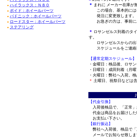
＊
まれに メーカー在庫が
ハイラックス：Ｎ８０
●
この場合、基本的には在
ボイド：ホイールパーツ
●
発注に変更致します。
バドニック：ホイールパーツ
●
お急ぎの方は、事前にお
ロードスター：ホイールパーツ
●
ステアリング
●
＊
ロサンゼルス到着のタイ
す。
ロサンゼルスからの出荷
スケジュールをご連絡
【通常定期スケジュール】
・金曜日：検品後、ロサン
・日曜日：成田到着（月曜
・火曜日：弊社へ入荷。検
＊
土曜日、祝祭日などは含
＊
【代金引換】
入荷後検品で、「正常」
代金は商品をお届けした
お支払い下さい。
【銀行振込】
弊社へ入荷後、検品で「
メールでお知らせ致しま