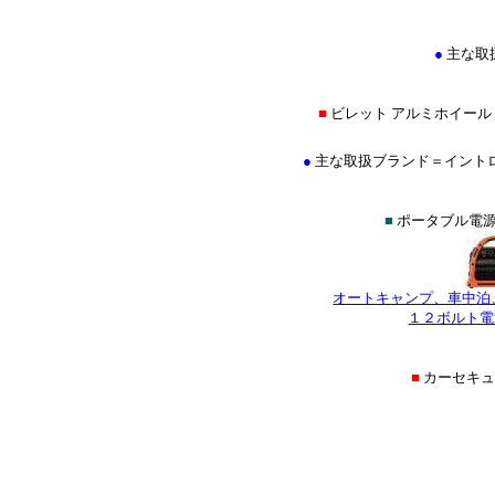
●
主な取
■
ビレット アルミホイール
●
主な取扱ブランド＝イントロ(INTR
■
ポータブル電源
オートキャンプ、車中泊
１２ボルト電
■
カーセキ