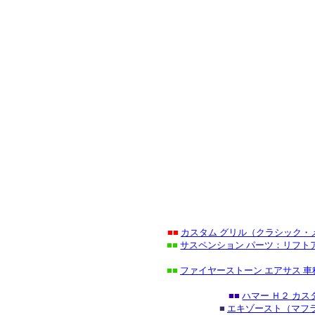
■■
カスタム グリル（クラシック・
■■
サスペンション パーツ：リフトア
■■
ファイヤーストーン エアサス 車
■■
ハマー Ｈ２ カ
■
エキゾースト（マフラ