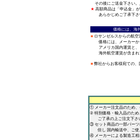
その後にご送金下さい。
★
高額商品は「申込金」が
あらかじめご了承下さ
＊
価格には、海
■
ロサンゼルスからの航空
価格には、メーカーから
アメリカ国内運賃と、ロ
海外航空運賃が含まれ
■
弊社からお客様宛ての、
＊
*******************
① メーカー注文品のため
② 特別価格・輸入品のため
ご了承の上ご注文下さ
③ セット商品の一部パー
但し 国内輸送中、ご使用
④ メーカーによる製造工