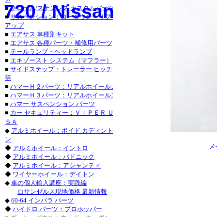
トヨ
720 / Nissan Pickup 
■
クローム/ステンレス カスタムパーツ
■
サスペンション：ローダウン・リフト
シボレ
アップ
シボレー
■
エアサス 車種別キット
・シボレ
■
エアサス 各種パーツ・補修用パーツ
・シボレー_
■
テールランプ・ヘッドランプ
パーツ
■
エキゾースト システム（マフラー）
■
サイドステップ・トレーラー ヒッチ
キャデラック
等
・キャデラ
■
ハマーＨ２パーツ：リアルホイールズ
フォード_Ｆ
■
ハマーＨ３パーツ：リアルホイールズ
フォード_エ
■
ハマー サスペンション パーツ
■
カー セキュリティー：ＶＩＰＥＲ Ｕ
パーツ・フォ
ＳＡ
◆
アルミホイール：ボイド カディント
ニッサ
ン
メ
◆
アルミホイール：イントロ
◆
アルミホイール：バドニック
◆
アルミホイール：アシャンティ
◆
ワイヤーホイール：デイトン
◆
車の個人輸入講座：実践編
ロサンゼルス現地価格 最新情報
◆
60-64 インパラ パーツ
◆
ハイドロ パーツ：プロホッパー