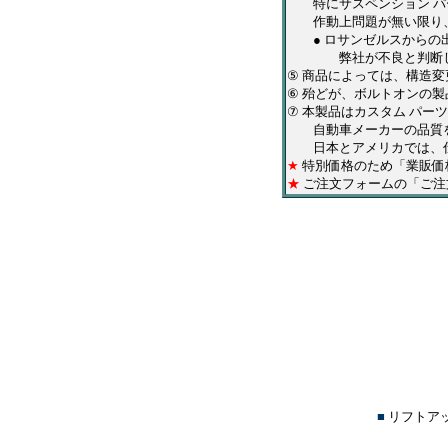
特にサスペンション パ
作動上問題が無い限り
● ロサンゼルスからの出
弊社が不良と判断した商
⑤
商品によっては、構造変
⑥ 殆どが、ボルトオンの
⑦ 本製品はカスタム パ
自動車メーカーの品質を
日本とアメリカでは、仕
★
特別価格のため「業販価
★
ご注文フォームの「ご注
■
リフトア