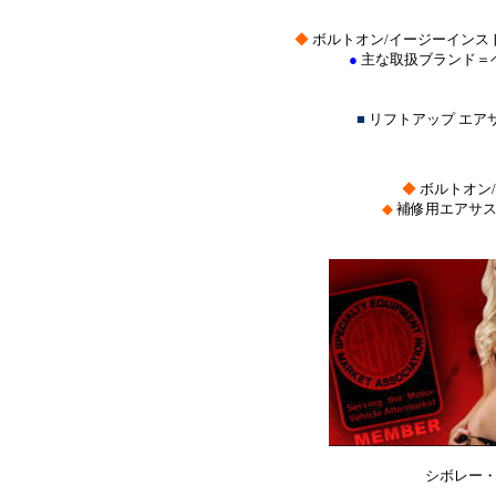
◆
ボルトオン/イージーインス
●
主な取扱ブランド＝
■
リフトアップ エ
◆
ボルトオン
◆
補修用エアサス
シボレー