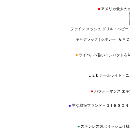
■
アメリカ最大の
ファイン メッシュ グリル・ヘビー
キャデラック | シボレー | ＧＭＣ 
■
ライバルへ強いインパクトを
ＬＥＤテールライト・ユー
■
パフォーマンス エ
●
主な取扱ブランド＝ＧＩＢＳＯＮ
■
ステンレス製ポリッシュ仕様