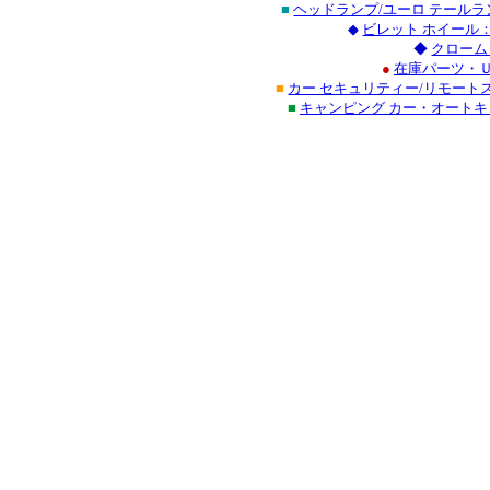
■
ヘッドランプ/ユーロ テール
◆
ビレット ホイール
◆
クローム
●
在庫パーツ・Ｕ
■
カー セキュリティー/リモート
■
キャンピング カー・オート