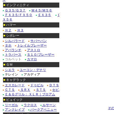
■
インフィニティ
Ｇ３５/Ｇ３７
Ｍ４５/Ｍ５６
●
●
ＦＸ３５/ＦＸ５０
ＥＸ３５
Ｑ
●
●
●
Ｘ５６
■
ハマー
Ｈ２
Ｈ３
●
●
■
シボレー
シルバラード
サバーバン
●
●
タホ
トレイルブレーザー
●
●
アバランチ
アストロ
●
●
トラバース
Ｓ１０/ブレーザー
●
●
コルベット
カマロ
●
●
■
ＧＭ
シエラ
ユーコン・デナリ
●
●
テレイン
アカディア
●
●
■
キャデラック
エスカレード
ドゥビル
ＤＴＳ
●
●
●
ＣＴＳ
ＳＲＸ
ＳＴＳ
セビル
●
●
●
●
Ｅ＆Ｇグリル： ＸＬＲ｜ブロアム
●
■
ビュイック
リーガル
ラクロス
ルサーン
●
●
●
そ
アンクレイブ
パークアベニュー
●
●