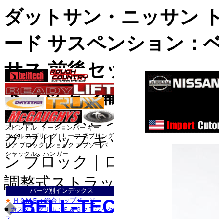
ダットサン・ニッサン ト
ード サスペンション：
サス 前後セット：基本
トラッキン輸入パーツ
ドロップ スピンドル｜調整式
スピンドル | トーションバー キー
グ フリップ キット｜ダウン
コイル スプリング | リーフ スプリング
リア ブロック | ショック アブソーバ
ダッ
シャックル｜ハンガー
ン ブロック｜ロワード シャ
ダッ
ダッジ_
ジープ_ラン
調整式ストラット
パーツ別インデックス
ジープ_グラ
BELL-TECH Sport T
★
ＨＯＭＥ：総合トップページ
◆
トヨ
■
カスタム グリル：Ｅ＆Ｇクラシック
トヨタ
ス