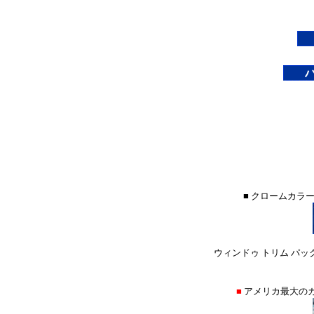
■ クロームカラ
ウィンドゥ トリム パック
■
アメリカ最大の