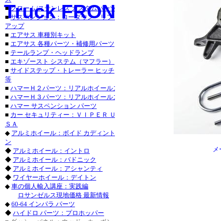
トヨ
Truck FRONTIER
■
クローム/ステンレス カスタムパーツ
■
サスペンション：ローダウン・リフト
シボレ
アップ
シボレー
■
エアサス 車種別キット
・シボレ
■
エアサス 各種パーツ・補修用パーツ
・シボレー_
■
テールランプ・ヘッドランプ
パーツ
■
エキゾースト システム（マフラー）
■
サイドステップ・トレーラー ヒッチ
キャデラック
等
・キャデラ
■
ハマーＨ２パーツ：リアルホイールズ
フォード_Ｆ
■
ハマーＨ３パーツ：リアルホイールズ
フォード_エ
■
ハマー サスペンション パーツ
■
カー セキュリティー：ＶＩＰＥＲ Ｕ
パーツ・フォ
ＳＡ
◆
アルミホイール：ボイド カディント
ニッサ
ン
メ
◆
アルミホイール：イントロ
◆
アルミホイール：バドニック
◆
アルミホイール：アシャンティ
◆
ワイヤーホイール：デイトン
◆
車の個人輸入講座：実践編
ロサンゼルス現地価格 最新情報
◆
60-64 インパラ パーツ
◆
ハイドロ パーツ：プロホッパー