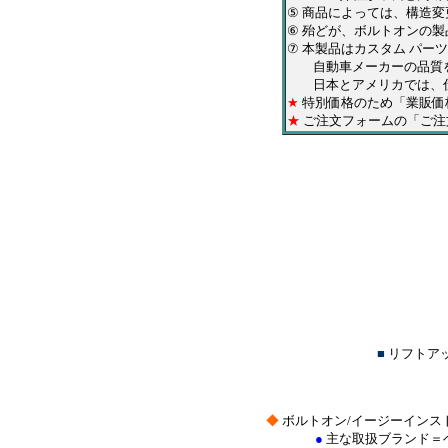
⑤
商品によっては、構造変
⑥ 殆どが、ボルトオンの
⑦ 本製品はカスタム パ
自動車メーカーの品質を
日本とアメリカでは、仕
★
特別価格のため「業販価
★
ご注文フォームの「ご注
■
リフトア
◆
ボルトオン/イージーインス
●
主な取扱ブランド＝