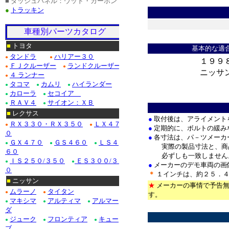
■ ダッシュパネル：ウッド・カーボン
●
トラッキン
車種別パーツカタログ
＊
■
トヨタ
基本的な適
タンドラ
ハリアー３０
●
●
１９９
ＦＪクルーザー
ランドクルーザー
●
●
ニッサ
４ ランナー
●
タコマ
カムリ
ハイランダー
●
●
●
カローラ
セコイア
●
●
＊
ＲＡＶ４
サイオン：ＸＢ
●
●
■
レクサス
●
取付後は、アライメント
ＲＸ３３０・ＲＸ３５０
ＬＸ４７
●
●
●
定期的に、ボルトの緩み
０
●
各寸法は、パ－ツメーカ
ＧＸ４７０
ＧＳ４６０
ＬＳ４
●
●
●
実際の製品寸法と、商品
６０
必ずしも一致しません
ＩＳ２５０/３５０
ＥＳ３００/３５
●
●
●
メーカーのデモ車両の画
０
＊
１インチは、約２５．４
■
ニッサン
★
メーカーの事情で予告無
ムラーノ
タイタン
●
●
す。
マキシマ
アルティマ
アルマー
●
●
●
*
ダ
ジューク
フロンティア
キュー
●
●
●
ブ