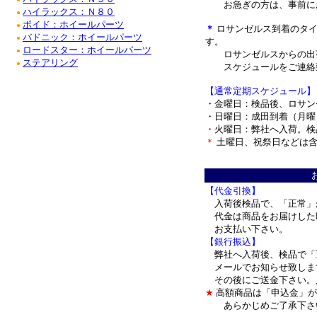
お急ぎの方は、事前にお
ハイラックス：Ｎ８０
●
ボイド：ホイールパーツ
●
＊
ロサンゼルス到着のタイ
バドニック：ホイールパーツ
●
す。
ロードスター：ホイールパーツ
●
ロサンゼルスからの出荷
ステアリング
●
スケジュールをご連絡
【通常定期スケジュール】
・金曜日：検品後、ロサン
・日曜日：成田到着（月曜
・火曜日：弊社へ入荷。検
＊
土曜日、祝祭日などは含
＊
【代金引換】
入荷後検品で、「正常」
代金は商品をお届けした
お支払い下さい。
【銀行振込】
弊社へ入荷後、検品で「
メールでお知らせ致しま
その後にご送金下さい。
★
高額商品は「申込金」が
あらかじめご了承下さ