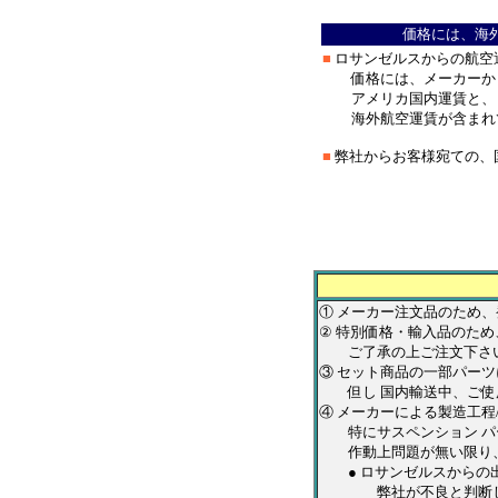
＊
価格には、海
■
ロサンゼルスからの航空
価格には、メーカーから
アメリカ国内運賃と、ロ
海外航空運賃が含まれ
■
弊社からお客様宛ての、
＊
*******************
① メーカー注文品のため
② 特別価格・輸入品のため
ご了承の上ご注文下さ
③ セット商品の一部パー
但し 国内輸送中、ご使用
④ メーカーによる製造工
特にサスペンション パ
作動上問題が無い限り
● ロサンゼルスからの出
弊社が不良と判断した商