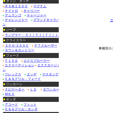
■
ダッジ ダッヂ
ＲＡＭ１５００
マグナム
●
●
ナイトロ
キャリバー
●
●
デュランゴ
チャージャー
●
●
チャレンジャー
グランドキャラバ
ニ
●
●
ン
■
ジープ
ラングラー： ＣＪ｜ＹＪ｜ＴＪ｜ＪＫ
●
■
クライスラー
３００/３００Ｃ
ＰＴクルーザー
●
●
車種別カ
タウン＆カントリー
●
■
フォード
Ｆ１５０
エクスプローラー
●
●
エクスペディション
エクスカージョ
●
●
ン
フレックス
エッヂ
マスタング
●
●
●
Ｅ＆Ｇグリル：フォード
●
■
リンカーン
ナビゲーター
ＬＳ
タウンカー
●
●
●
ＭＫＸ
●
■
ホンダ
アコード
フィット
●
●
Ｅ＆Ｇグリル：ホンダ
●