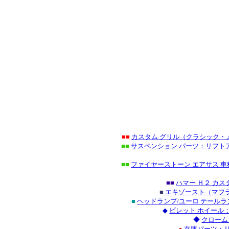
■■
カスタム グリル（クラシック・
■■
サスペンション パーツ：リフトア
■■
ファイヤーストーン エアサス 車
■■
ハマー Ｈ２ カ
■
エキゾースト（マフラ
■
ヘッドランプ/ユーロ テール
◆
ビレット ホイール
◆
クローム
●
在庫パーツ・Ｕ