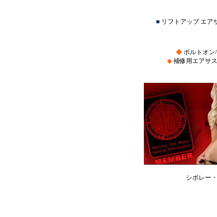
■
リフトアップ エ
◆
ボルトオン
◆
補修用エアサス
シボレー