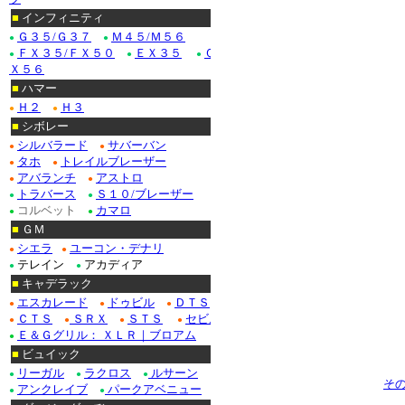
■
インフィニティ
Ｇ３５/Ｇ３７
Ｍ４５/Ｍ５６
●
●
ＦＸ３５/ＦＸ５０
ＥＸ３５
Ｑ
●
●
●
Ｘ５６
■
ハマー
Ｈ２
Ｈ３
●
●
■
シボレー
シルバラード
サバーバン
●
●
タホ
トレイルブレーザー
●
●
アバランチ
アストロ
●
●
トラバース
Ｓ１０/ブレーザー
●
●
コルベット
カマロ
●
●
■
ＧＭ
シエラ
ユーコン・デナリ
●
●
テレイン
アカディア
●
●
■
キャデラック
エスカレード
ドゥビル
ＤＴＳ
●
●
●
ＣＴＳ
ＳＲＸ
ＳＴＳ
セビル
●
●
●
●
Ｅ＆Ｇグリル： ＸＬＲ｜ブロアム
●
■
ビュイック
リーガル
ラクロス
ルサーン
●
●
●
そ
アンクレイブ
パークアベニュー
●
●