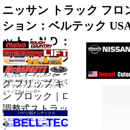
ニッサン トラック フロ
ション：ベルテック US
ット：ＮＤ：Ｆ２・Ｒ３
ン輸入パーツ
ドロップ スピンドル｜調整式
スピンドル | トーションバー キー
グ フリップ キット｜ダウン
コイル スプリング | リーフ スプリング
リア ブロック | ショック アブソーバ
ダッ
シャックル｜ハンガー
ン ブロック｜ロワード シャ
ダッ
ダッジ_
ジープ_ラン
調整式ストラット
パーツ別インデックス
ジープ_グラ
BELL-TECH Sport T
★
ＨＯＭＥ：総合トップページ
◆
トヨ
■
カスタム グリル：Ｅ＆Ｇクラシック
トヨタ
ス