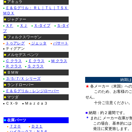
■
アキュラ
Ｅ＆Ｇグリル： ＲＬ｜ＴＬ｜ＴＳＸ｜
●
ＭＤＸ
■
ジャグァー
ＸＦ
ＸＪ
Ｘ-タイプ
Ｓ-タイ
●
●
●
●
プ
■
フォルクスワーゲン
トゥアレグ
ジェッタ
パサート
●
●
●
ティグアン
●
■
メルセデス ベンツ
Ｃ クラス
Ｅ クラス
Ｍ クラス
●
●
●
Ｒ クラス
Ｓ クラス
●
●
■
ＢＭＷ
３/５/７/Ｘ シリーズ
●
納期は
■
ランドローバー
★
各メーカー（米国）への
Ｅ＆Ｇグリル：レンジローバー
このため、お客様のご
●
■
マツダ
せん。
十分ご注意ください
ＣＸ-９
Ｍａｚｄａ３
●
●
■
納期：約２週間です。
＊
まれに メーカー在庫が
■
在庫パーツ
この場合、基本的には在
７２０
Ｄ２１
●
●
発注に変更致します。
ハイラックス：Ｎ５６
●