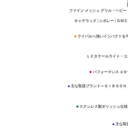
ファイン メッシュ グリル・ヘビー
キャデラック | シボレー | ＧＭＣ 
■
ライバルへ強いインパクトを
ＬＥＤテールライト・ユー
■
パフォーマンス エ
●
主な取扱ブランド＝ＧＩＢＳＯＮ
■
ステンレス製ポリッシュ仕様
●
主な取