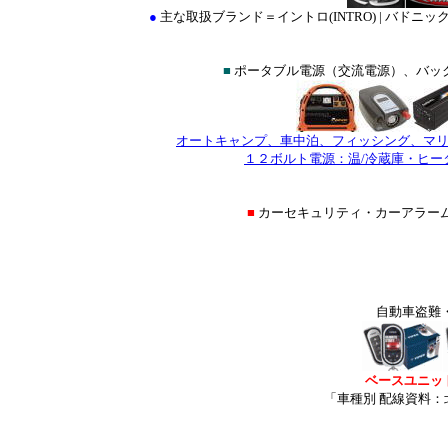
●
主な取扱ブランド＝イントロ(INTRO) | バドニックBUDN
■
ポータブル電源（交流電源）、バック
オートキャンプ、車中泊、フィッシング、マ
１２ボルト電源：温/冷蔵庫・ヒー
■
カーセキュリティ・カーアラ
自動車盗難
ベースユニッ
「車種別 配線資料