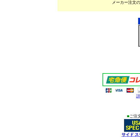
メーカー注文
＊
＊
＊
■
ご注
サイド ス