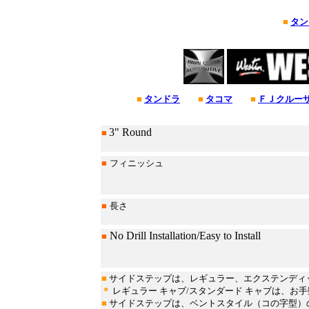
■
タン
■
タンドラ
■
タコマ
■
ＦＪクルー
*
3" Round
■
■
フィニッシュ
■
長さ
No Drill Installation/Easy to Install
■
■
サイドステップは、レギュラー、エクステンディ
＊
レギュラー キャブ/スタンダード キャブは、お
■
サイドステップは、ベントスタイル（コの字型）