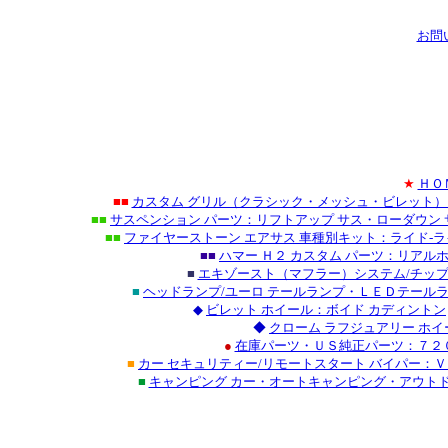
お問
★
ＨＯ
■■
カスタム グリル（クラシック・メッシュ・ビレット
■■
サスペンション パーツ：リフトアップ サス・ローダウン 
■■
ファイヤーストーン エアサス 車種別キット：ライド-ラ
■■
ハマー Ｈ２ カスタム パーツ：リアル
■
エキゾースト（マフラー）システム/チップ
■
ヘッドランプ/ユーロ テールランプ・ＬＥＤテール
◆
ビレット ホイール：ボイド カディントン
◆
クローム ラフジュアリー ホ
●
在庫パーツ・ＵＳ純正パーツ：７２０
■
カー セキュリティー/リモートスタート バイパー：Ｖ
■
キャンピング カー・オートキャンピング・アウト