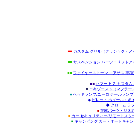
■■
カスタム グリル（クラシック・
■■
サスペンション パーツ：リフトアッ
■■
ファイヤーストーン エアサス 車種
■■
ハマー Ｈ２ カスタ
■
エキゾースト（マフラー）
■
ヘッドランプ/ユーロ テールラン
◆
ビレット ホイール：ボ
◆
クローム ラ
●
在庫パーツ・ＵＳ純
■
カー セキュリティー/リモートスタ
■
キャンピング カー・オートキャ