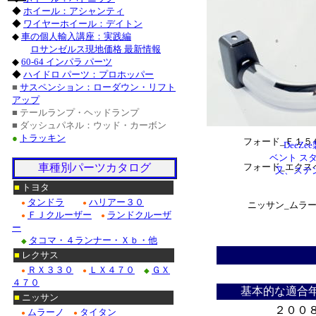
ー
トヨタ_４ラン
◆
ホイール：アシャンティ
◆
ワイヤーホイール：デイトン
シボレー_サバ
◆
車の個人輸入講座：実践編
シボレー_Ｃ/K
ロサンゼルス現地価格 最新情報
◆
60-64 インパラ パーツ
・シボレー_アバ
◆
ハイドロ パーツ：プロホッパー
■
サスペンション：ローダウン・リフト
アップ
ＧＭ_ユー
■ テールランプ・ヘッドランプ
ＧＭ_サ
■ ダッシュパネル：ウッド・カーボン
●
トラッキン
フォード_Ｆ１５
Dee
ベント ス
車種別パーツカタログ
フォード_エクス
又、ステ
■
トヨタ
タンドラ
ハリアー３０
●
●
ニッサン_ムラー
ＦＪクルーザー
ランドクルーザ
●
●
ー
タコマ・４ランナー・Ｘｂ・他
◆
■
レクサス
ＲＸ３３０
ＬＸ４７０
ＧＸ
●
●
◆
＊
４７０
基本的な適合
■
ニッサン
２００
ムラーノ
タイタン
●
●