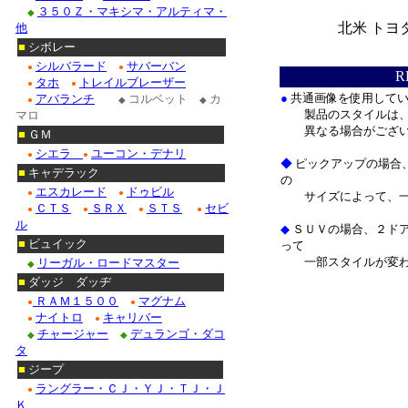
３５０Ｚ・マキシマ・アルティマ・
◆
北米 トヨ
他
■
シボレー
＊
シルバラード
サバーバン
●
●
R
タホ
トレイルブレーザー
●
●
●
共通画像を使用して
アバランチ
コルベット
カ
●
◆
◆
製品のスタイルは、
マロ
異なる場合がござい
■
ＧＭ
シエラ
ユーコン・デナリ
●
●
◆
ピックアップの場合
■
キャデラック
の
エスカレード
ドゥビル
●
●
サイズによって、一
ＣＴＳ
ＳＲＸ
ＳＴＳ
セビ
●
●
●
●
ル
◆
ＳＵＶの場合、２ドア
■
ビュイック
って
一部スタイルが変わ
リーガル・ロードマスター
◆
■
ダッジ ダッヂ
ＲＡＭ１５００
マグナム
●
●
＊
ナイトロ
キャリバー
●
●
チャージャー
デュランゴ・ダコ
◆
◆
タ
■
ジープ
ラングラー・ＣＪ・ＹＪ・ＴＪ・Ｊ
●
Ｋ