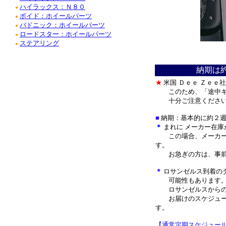
ハイラックス：Ｎ８０
●
ボイド：ホイールパーツ
●
バドニック：ホイールパーツ
●
ロードスター：ホイールパーツ
●
ステアリング
●
＊
納期は
★
米国
Ｄｅｅ Ｚｅｅ
このため、「途中
十分ご注意くださ
■
納期：基本的に約２
＊
まれに メーカー在庫
この場合、メーカー
す。
お急ぎの方は、事前
＊
ロサンゼルス到着の
可能性もあります
ロサンゼルスからの
お届けのスケジュー
す。
【通常定期スケジュー