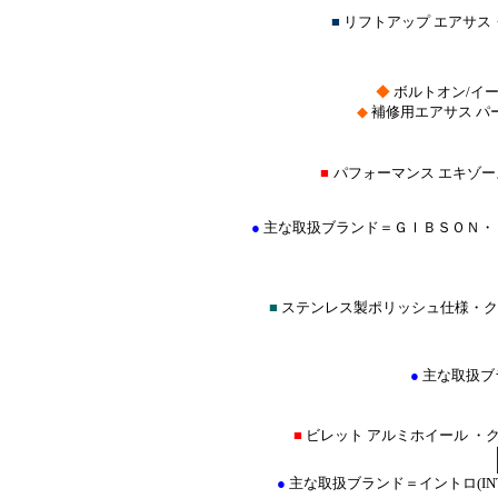
■
リフトアップ エアサ
◆
ボルトオン/イ
◆
補修用エアサス パ
■
パフォーマンス エキゾ
●
主な取扱ブランド＝ＧＩＢＳＯＮ・
■
ステンレス製ポリッシュ仕様・ク
●
主な取扱ブ
■
ビレット アルミホイール ・
●
主な取扱ブランド＝イントロ(INTRO) 