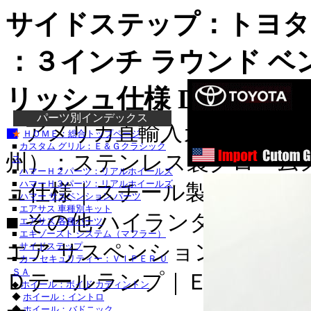
サイドステップ：
トヨタ 
：３インチ ラウンド ベ
リッシュ仕様 DeeZee製
D
ステンレス製
パーツ別インデックス
■
アメリカ直輸入カスタムパ
ステンレ
★
ＨＯＭＥ：総合トップページ
スチール製
■
カスタム グリル：Ｅ＆Ｇクラシック
州）：ステンレス製クローム
ス
アルミ製
■
ハマーＨ２パーツ：リアルホイールズ
■
ハマーＨ３パーツ：リアルホイールズ
ュ仕様｜スチール製ブラック
■
ハマー サスペンション パーツ
■
エアサス 車種別キット
ダッジ_RAM
■ その他 ハイランダー パー
■
エアサス 各種パーツ
ダッジ_ナイト
■
エキゾースト システム（マフラー）
ジープ_ラングラ
エア サスペンション｜クロー
■
サイドステップ
■
カー セキュリティー：ＶＩＰＥＲ Ｕ
ジープ_グランド
ＳＡ
Ｄテールランプ｜Ｅ＆Ｇグリ
◆
ホイール：ボイド カディントン
トヨタ_タン
◆
ホイール：イントロ
トヨタ_ＦＪクル
◆
ホイール：バドニック