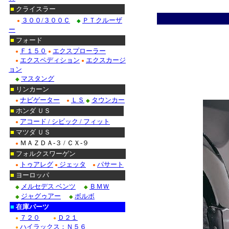
■
クライスラー
３００/３００Ｃ
ＰＴクルーザ
●
◆
ー
■
フォード
Ｆ１５０
エクスプローラー
●
●
エクスペディション
エクスカージ
●
●
ョン
マスタング
◆
■
リンカーン
ナビゲーター
ＬＳ
タウンカー
●
●
◆
■
ホンダ ＵＳ
アコード / シビック / フィット
●
■
マツダ ＵＳ
ＭＡＺＤＡ-３ / ＣＸ-９
●
■
フォルクスワーゲン
トゥアレグ
ジェッタ
パサート
●
●
●
■
ヨーロッパ
メルセデス ベンツ
ＢＭＷ
◆
◆
ジャグゥアー
ボルボ
◆
◆
■
在庫パーツ
７２０
Ｄ２１
●
●
ハイラックス：Ｎ５６
●