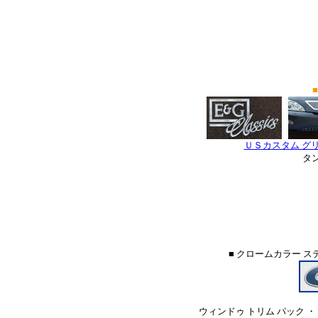
■
ＵＳカスタム グ
タ
■ クロームカラー 
ウィンドゥ トリム パック ・