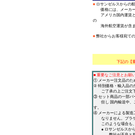
■
ロサンゼルスからの航
価格には、メーカー
アメリカ国内運賃と
の
海外航空運賃が含ま
■
弊社からお客様宛ての
＊
*****************
下記の【
■ 重要なご注意とお願
① メーカー注文品の
② 特別価格・輸入品の
ご了承の上ご注文下
③ セット商品の一部
但し 国内輸送中、ご
す。
④ メーカーによる製造
なりません。ブラケッ
このような場合も、ご
● ロサンゼルスから
弊社が不良と判断し