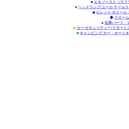
■
エキゾースト（マフラ
■
ヘッドランプ/ユーロ テール
◆
ビレット ホイール
◆
クローム
●
在庫パーツ・
■
カー セキュリティー/リモート
■
キャンピング カー・オート