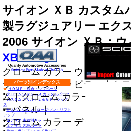
サイオン ＸＢ カスタム
製ラグジュアリー エク
2006 サイオン ＸＢ：
XB-PP4】
ス
ステンレス
Quality Automotive Accessories
クローム カラー ウィンドゥ 
Stainless Parts:Made in The USA
ステンレス
ラー ウィンドー ピラー｜クロ
パーツ別インデックス
★
ＨＯＭＥ：総合トップページ
■クライスラー：３００
ム｜クローム カラー ドア サ
■
クローム/ステンレス カスタムパーツ
■
カスタム グリル：Ｅ＆Ｇクラシック
・３００Ｍ_クローム/
ス
ーパネル｜
■
サスペンション：ローダウン・リフト
セブリング_クローム/
アップ
クローム カラー デッキ トリ
■
エアサス 車種別キット
デュランゴ_クローム/ス
■
エアサス 各種パーツ
■
テールランプ・ヘッドランプ