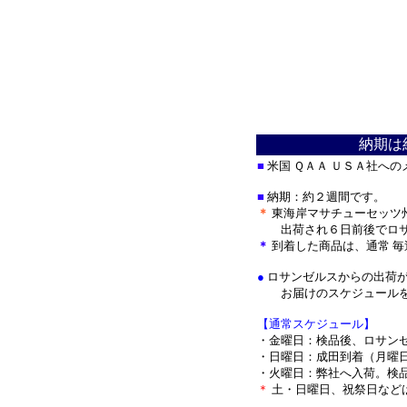
納期は
■
米国 ＱＡＡ ＵＳＡ社へ
■
納期：約２週間です。
＊
東海岸マサチューセッツ
出荷され
６日前後でロ
＊
到着した商品は、通常 
●
ロサンゼルスからの出荷が
お届けのスケジュールを
【通常スケジュール】
・金曜日：検品後、ロサン
・日曜日：成田到着（月曜
・火曜日：弊社へ入荷。検
＊
土・日曜日、祝祭日など