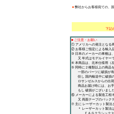
■
弊社からお客様宛ての、
＊
********************
下記
■ ご注意・お願い
① アメリカへの発注となる
② お客様ご指定による輸入
③ 日本のメーカーの車種は
又 年式はモデルイヤーで
④ 本商品は、北米仕様用（
⑤ 同時に２種類以上の商品
一部のパーツに破損が有っ
但し 国内輸送中に破損の
ロサンゼルスからの出荷前
商品お届け時には、お手数
もし 破損がございました
⑥ メーカーによる製造工程
又 両面テープのバックテ
⑦ 主に レーザーカット製
＊ レーザーカット製法は
Ｅ＆Ｇクラシックス・ＱＡ