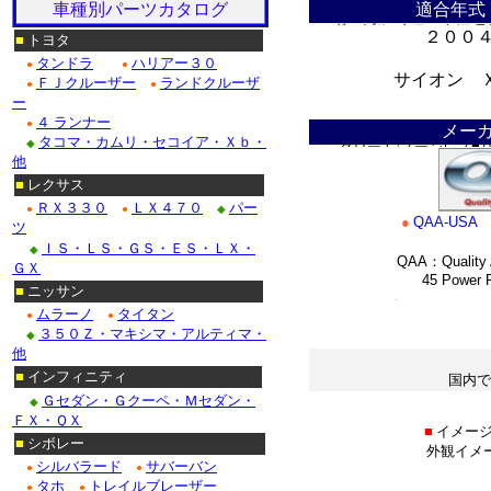
車種別パーツカタログ
適合年式
ドゥビル_クローム/ステ
２００
■
トヨタ
タンドラ
ハリアー３０
●
●
Ｆ１５０_クローム/ス
サイオン Ｘ
ＦＪクルーザー
ランドクルーザ
●
●
ー
＊
クローム/ステンレス・
４ ランナー
●
メー
タコマ・カムリ・セコイア・Ｘｂ・
◆
クローム/ステンレス■
他
■
レクサス
クロームパーツ■ニッサ
ＲＸ３３０
ＬＸ４７０
パー
●
●
◆
●
QAA-USA
・テラノ_クローム/ス
ツ
ＩＳ・ＬＳ・ＧＳ・ＥＳ・ＬＸ・
◆
QAA：Quality A
/ステンレス_パーツ・
ＧＸ
45 Power Ro
■
ニッサン
Ｍ３５_クローム/ステ
*
ムラーノ
タイタン
●
●
３５０Ｚ・マキシマ・アルティマ・
◆
他
■ホンダ：アコード_ク
■
インフィニティ
国内で
Ｇセダン・Ｇクーペ・Ｍセダン・
◆
＊
ＦＸ・ＱＸ
■
イメージ
■
シボレー
外観イメ
シルバラード
サバーバン
●
●
タホ
トレイルブレーザー
●
●