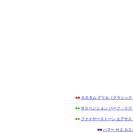
■■
カスタム グリル（クラシッ
■■
サスペンション パーツ：リフ
■■
ファイヤーストーン エアサス
■■
ハマー Ｈ２ カ