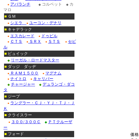
アバランチ
コルベット
カ
●
◆
◆
マロ
■
ＧＭ
シエラ
ユーコン・デナリ
●
●
■
キャデラック
エスカレード
ドゥビル
●
●
ＣＴＳ
ＳＲＸ
ＳＴＳ
セビ
●
●
●
●
ル
■
ビュイック
リーガル・ロードマスター
◆
■
ダッジ ダッヂ
ＲＡＭ１５００
マグナム
●
●
ナイトロ
キャリバー
●
●
チャージャー
デュランゴ・ダコ
◆
◆
タ
■
ジープ
ラングラー・ＣＪ・ＹＪ・ＴＪ・Ｊ
●
Ｋ
■
クライスラー
３００/３００Ｃ
ＰＴクルーザ
●
◆
ー
■
フォード
価格