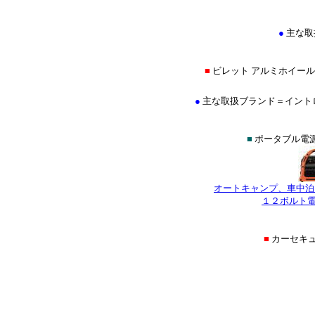
●
主な取
■
ビレット アルミホイール
●
主な取扱ブランド＝イントロ(INTR
■
ポータブル電源
オートキャンプ、車中泊
１２ボルト電
■
カーセキ