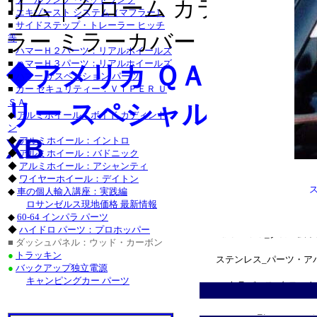
リム｜クローム カラー ライセ
・チャージャー_クロー
■
エキゾースト システム（マフラー）
■
サイドステップ・トレーラー ヒッチ
グランドチェロキー_ク
ラー ミラーカバー｜クローム 
等
■
ハマーＨ２パーツ：リアルホイールズ
タンドラ_クローム/ス
■
ハマーＨ３パーツ：リアルホイールズ
◆アメリカ ＱＡＡ-Ｕ
■
ハマー サスペンション パーツ
サーフ_クローム/ステン
■
カー セキュリティー：ＶＩＰＥＲ Ｕ
ＳＡ
リー スペシャル カスタ
クローム/ステンレス_
◆
アルミホイール：ボイド カディント
ン
ステンレス_パーツ・ラ
XB
◆
アルミホイール：イントロ
◆
アルミホイール：バドニック
ステンレス_パーツ・カ
◆
アルミホイール：アシャンティ
◆
ワイヤーホイール：デイトン
■レクサス：ＩＳ_２５
◆
車の個人輸入講座：実践編
ロサンゼルス現地価格 最新情報
/ステンレス_パーツ・
◆
60-64 インパラ パーツ
◆
ハイドロ パーツ：プロホッパー
ＧＳ４６０_クローム/
■ ダッシュパネル：ウッド・カーボン
●
トラッキン
ステンレス_パーツ・ア
●
バックアップ独立電源
キャンピングカー パーツ
・トラバース_クローム
ＣＴＳ-Ｖ_クローム/