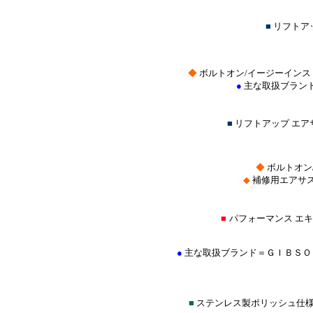
■
リフトア
◆
ボルトオン/イージーインス
●
主な取扱ブラン
■
リフトアップ エ
◆
ボルトオン
◆
補修用エアサ
■
パフォーマンス エ
●
主な取扱ブランド＝ＧＩＢＳＯ
■
ステンレス製ポリッシュ仕様