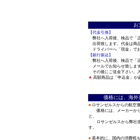
＊
お
【代金引換】
弊社へ入荷後、検品で「正
出荷致します。代金は商品
ドライバーへ「現金」で
【銀行振込】
弊社へ入荷後、検品で「正
メールでお知らせ致しま
その後にご送金下さい。入
★
高額商品は「申込金」が
＊
価格には、海外
■
ロサンゼルスからの航空
価格には、メーカーから
と、
ロサンゼルスから弊社迄
す。
■
基本的に、国内の消費税