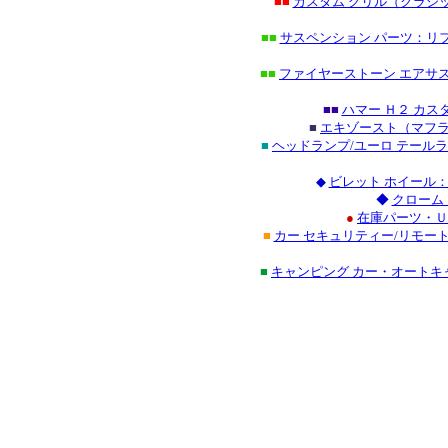
■■
カスタム グリル（クラシ
■■
サスペンション パーツ：リフ
■■
ファイヤーストーン エアサス
■■
ハマー Ｈ２ カ
■
エキゾースト（マフラ
■
ヘッドランプ/ユーロ テール
◆
ビレット ホイール
◆
クローム
●
在庫パーツ・Ｕ
■
カー セキュリティー/リモー
■
キャンピング カー・オート