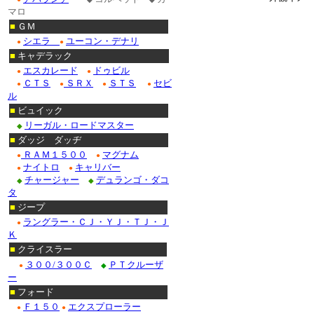
マロ
■
ＧＭ
シエラ
ユーコン・デナリ
●
●
■
キャデラック
エスカレード
ドゥビル
●
●
ＣＴＳ
ＳＲＸ
ＳＴＳ
セビ
●
●
●
●
ル
■
ビュイック
リーガル・ロードマスター
◆
■
ダッジ ダッヂ
ＲＡＭ１５００
マグナム
●
●
ナイトロ
キャリバー
●
●
チャージャー
デュランゴ・ダコ
◆
◆
タ
■
ジープ
ラングラー・ＣＪ・ＹＪ・ＴＪ・Ｊ
●
Ｋ
■
クライスラー
３００/３００Ｃ
ＰＴクルーザ
●
◆
ー
■
フォード
Ｆ１５０
エクスプローラー
●
●