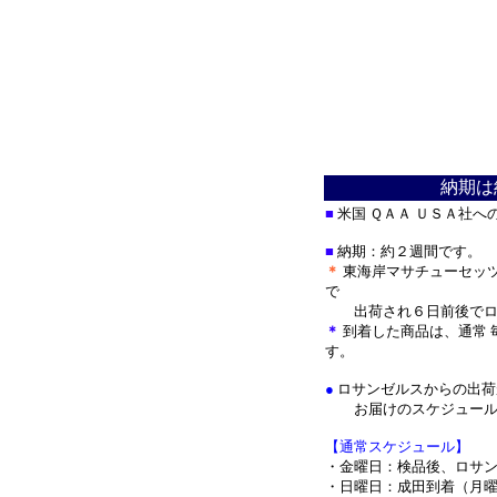
納期は
■
米国 ＱＡＡ ＵＳＡ社
■
納期：約２週間です。
＊
東海岸マサチューセッ
で
出荷され
６日前後で
＊
到着した商品は、通常 
す。
●
ロサンゼルスからの出荷
お届けのスケジュールを
【通常スケジュール】
・金曜日：検品後、ロサ
・日曜日：成田到着（月