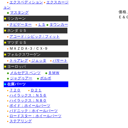
エクスペディション
エクスカージ
●
●
ョン
価格
マスタング
◆
Ｅ＆
■
リンカーン
ナビゲーター
ＬＳ
タウンカー
●
●
◆
■
ホンダ ＵＳ
アコード / シビック / フィット
●
■
マツダ ＵＳ
ＭＡＺＤＡ-３ / ＣＸ-９
●
■
フォルクスワーゲン
トゥアレグ
ジェッタ
パサート
●
●
●
■
ヨーロッパ
メルセデス ベンツ
ＢＭＷ
◆
◆
ジャグゥアー
ボルボ
◆
◆
■
在庫パーツ
７２０
Ｄ２１
●
●
ハイラックス：Ｎ５６
●
ハイラックス：Ｎ８０
●
ボイド：ホイールパーツ
●
バドニック：ホイールパーツ
●
ロードスター：ホイールパーツ
●
ステアリング
●