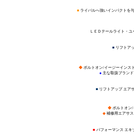
■
ライバルへ強いインパクトを
ＬＥＤテールライト・ユー
■
リフトア
◆
ボルトオン/イージーインス
●
主な取扱ブランド
■
リフトアップ エア
◆
ボルトオン
◆
補修用エアサス
■
パフォーマンス エキ