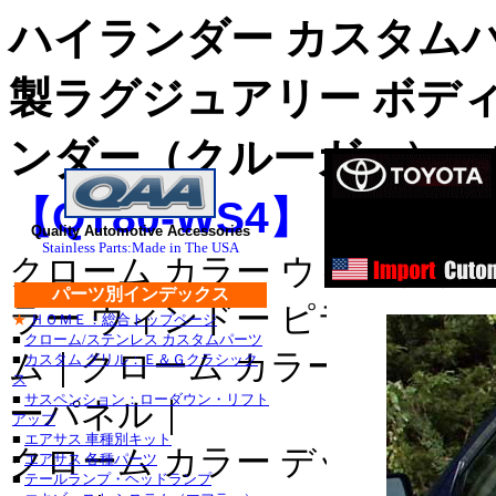
ハイランダー カスタム
製ラグジュアリー ボデ
ンダー（クルーガー）：
ス
【QT80-WS4
】
ステンレス
Quality Automotive Accessories
Stainless Parts:Made in The USA
クローム カラー ウィンドゥ 
ステンレス
パーツ別インデックス
ラー ウィンドー ピラー｜クロ
★
ＨＯＭＥ：総合トップページ
■クライスラー：３０
■
クローム/ステンレス カスタムパーツ
ム｜クローム カラー ドア サ
■
カスタム グリル：Ｅ＆Ｇクラシック
・３００Ｍ_クローム/
ス
■
サスペンション：ローダウン・リフト
ーパネル｜
セブリング_クローム
アップ
■
エアサス 車種別キット
クローム カラー デッキ トリ
デュランゴ_クローム/
■
エアサス 各種パーツ
■
テールランプ・ヘッドランプ