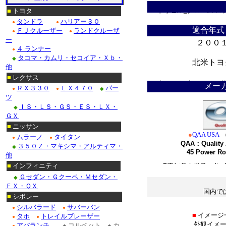
ドゥビル_クローム/ス
■
トヨタ
タンドラ
ハリアー３０
●
●
Ｆ１５０_クローム/ス
適合年式
ＦＪクルーザー
ランドクルーザ
●
●
ー
２００
クローム/ステンレス
４ ランナー
●
タコマ・カムリ・セコイア・Ｘｂ・
◆
北米トヨ
クローム/ステンレス
他
＊
■
レクサス
クロームパーツ■ニッサ
メー
ＲＸ３３０
ＬＸ４７０
パー
●
●
◆
ツ
・テラノ_クローム/
ＩＳ・ＬＳ・ＧＳ・ＥＳ・ＬＸ・
◆
ＧＸ
/ステンレス_パーツ・
■
ニッサン
●
QAA USA
ムラーノ
タイタン
Ｍ３５_クローム/ステ
●
●
QAA：Quality 
３５０Ｚ・マキシマ・アルティマ・
◆
45 Power Ro
他
■ホンダ：アコード_
■
インフィニティ
*
Ｇセダン・Ｇクーペ・Ｍセダン・
◆
ＦＸ・ＱＸ
国内で
■
シボレー
＊
シルバラード
サバーバン
●
●
■
イメージ
タホ
トレイルブレーザー
●
●
外観イメー
アバランチ
コルベット
カ
●
◆
◆