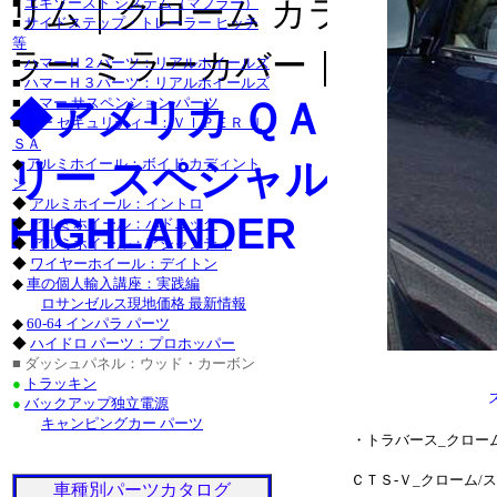
・チャージャー_クロ
リム｜クローム カラー ライセ
■
エキゾースト システム（マフラー）
■
サイドステップ・トレーラー ヒッチ
グランドチェロキー_
等
ラー ミラーカバー｜クローム 
■
ハマーＨ２パーツ：リアルホイールズ
タンドラ_クローム/ス
■
ハマーＨ３パーツ：リアルホイールズ
■
ハマー サスペンション パーツ
◆アメリカ ＱＡＡ-Ｕ
サーフ_クローム/ステ
■
カー セキュリティー：ＶＩＰＥＲ Ｕ
ＳＡ
クローム/ステンレス
リー スペシャル カスタ
◆
アルミホイール：ボイド カディント
ン
ステンレス_パーツ・ラ
◆
アルミホイール：イントロ
HIGHLANDER
◆
アルミホイール：バドニック
ステンレス_パーツ・カ
◆
アルミホイール：アシャンティ
◆
ワイヤーホイール：デイトン
■レクサス：ＩＳ_２５
◆
車の個人輸入講座：実践編
ロサンゼルス現地価格 最新情報
/ステンレス_パーツ
◆
60-64 インパラ パーツ
◆
ハイドロ パーツ：プロホッパー
ＧＳ４６０_クローム
■ ダッシュパネル：ウッド・カーボン
●
トラッキン
ステンレス_パーツ・ア
●
バックアップ独立電源
キャンピングカー パーツ
・トラバース_クロー
ＣＴＳ-Ｖ_クローム
車種別パーツカタログ