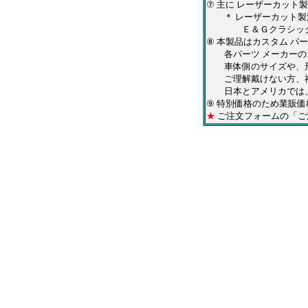
⑦ 主に レーザーカッ
＊ レーザーカット製法
Ｅ＆Ｇクラシックス・
⑧ 本製品はカスタム 
各パーツ メーカーのオ
車体側のサイズや、形
ご理解戴けない方、神
日本とアメリカでは、
⑨ 特別価格のため業販
★
ご注文フォームの「ご