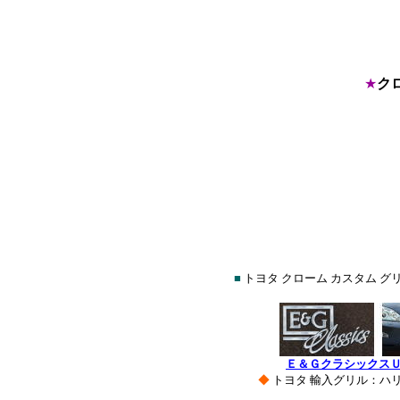
★
ク
■
トヨタ クローム カスタム グ
Ｅ＆Ｇクラシックス
◆
トヨタ 輸入グリル：ハ