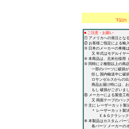
＊
********************
下記の
■ ご注意・お願い
① アメリカへの発注とな
② お客様ご指定による輸
③ 日本のメーカーの車種
又 年式はモデルイヤー
④ 本商品は、北米仕様用
⑤ 同時に２種類以上の商
一部のパーツに破損が有
但し 国内輸送中に破損
ロサンゼルスからの出荷
商品お届け時には、お手
もし 破損がございまし
⑥ メーカーによる製造工
又 両面テープのバック
⑦ 主に レーザーカット
＊ レーザーカット製法
Ｅ＆Ｇクラシックス・Ｑ
⑧ 本製品はカスタム パ
各パーツ メーカーのオ