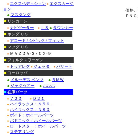
エクスペディション
エクスカージ
●
●
ョン
価格、
マスタング
◆
Ｅ＆Ｇ
■
リンカーン
ナビゲーター
ＬＳ
タウンカー
●
●
◆
■
ホンダ ＵＳ
アコード / シビック / フィット
●
■
マツダ ＵＳ
ＭＡＺＤＡ-３ / ＣＸ-９
●
■
フォルクスワーゲン
トゥアレグ
ジェッタ
パサート
●
●
●
■
ヨーロッパ
メルセデス ベンツ
ＢＭＷ
◆
◆
ジャグゥアー
ボルボ
◆
◆
■
在庫パーツ
７２０
Ｄ２１
●
●
ハイラックス：Ｎ５６
●
ハイラックス：Ｎ８０
●
ボイド：ホイールパーツ
●
バドニック：ホイールパーツ
●
ロードスター：ホイールパーツ
●
ステアリング
●