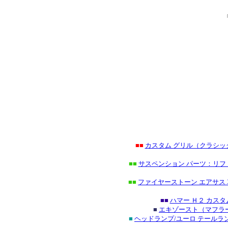
■■
カスタム グリル（クラシ
■■
サスペンション パーツ：リフ
■■
ファイヤーストーン エアサス
■■
ハマー Ｈ２ カス
■
エキゾースト（マフラー
■
ヘッドランプ/ユーロ テール