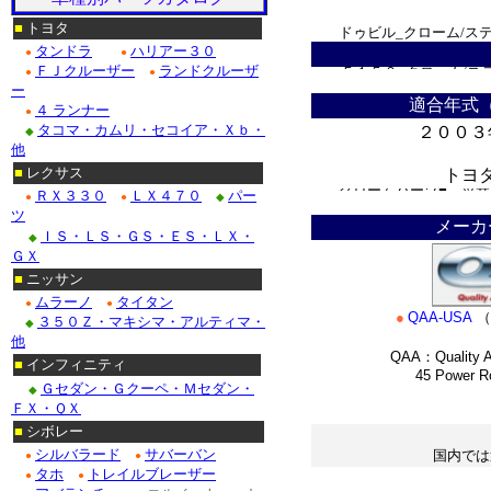
■
トヨタ
ドゥビル_クローム/ス
タンドラ
ハリアー３０
●
●
ＦＪクルーザー
ランドクルーザ
Ｆ１５０_クローム/ス
●
●
ー
適合年式
４ ランナー
クローム/ステンレス・
●
タコマ・カムリ・セコイア・Ｘｂ・
２００３
◆
他
クローム/ステンレス■
■
レクサス
トヨ
クロームパーツ■ニッサ
ＲＸ３３０
ＬＸ４７０
パー
●
●
◆
＊
ツ
メーカ
・テラノ_クローム/
ＩＳ・ＬＳ・ＧＳ・ＥＳ・ＬＸ・
◆
ＧＸ
/ステンレス_パーツ・
■
ニッサン
ムラーノ
タイタン
●
●
Ｍ３５_クローム/ステ
●
QAA-USA
（
３５０Ｚ・マキシマ・アルティマ・
◆
他
QAA：Quality A
■
インフィニティ
■ホンダ：アコード_
45 Power Roa
Ｇセダン・Ｇクーペ・Ｍセダン・
◆
*
ＦＸ・ＱＸ
■
シボレー
シルバラード
サバーバン
国内では
●
●
タホ
トレイルブレーザー
●
●
＊