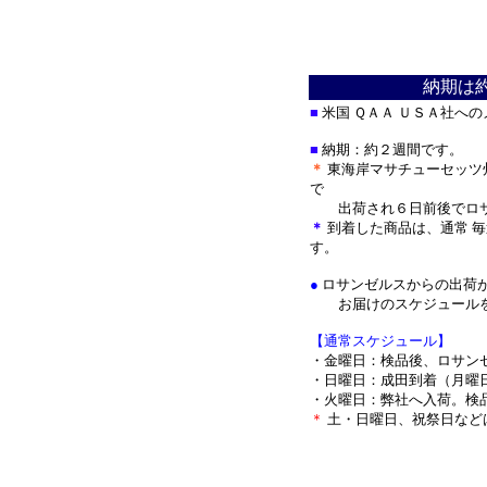
納期は
■
米国 ＱＡＡ ＵＳＡ社へ
■
納期：約２週間です。
＊
東海岸マサチューセッツ
で
出荷され
６日前後でロ
＊
到着した商品は、通常 
す。
●
ロサンゼルスからの出荷
お届けのスケジュールを
【通常スケジュール】
・金曜日：検品後、ロサン
・日曜日：成田到着（月曜
・火曜日：弊社へ入荷。検
＊
土・日曜日、祝祭日など