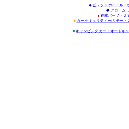
◆
ビレット ホイール：
◆
クローム 
●
在庫パーツ・ＵＳ
■
カー セキュリティー/リモート
■
キャンピング カー・オートキ