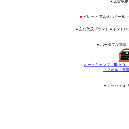
●
主な取扱
■
ビレット アルミホイール 
●
主な取扱ブランド＝イントロ(INTRO
■
ポータブル電源（
オートキャンプ、車中泊、
１２ボルト電源
■
カーセキュ