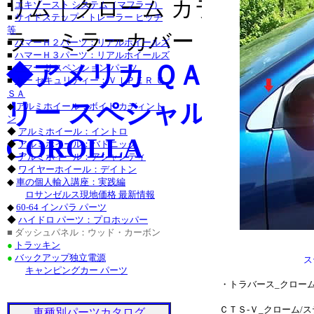
リム｜クローム カラー ライセ
■
エキゾースト システム（マフラー）
・チャージャー_クロー
■
サイドステップ・トレーラー ヒッチ
等
グランドチェロキー_ク
ラー ミラーカバー｜クローム 
■
ハマーＨ２パーツ：リアルホイールズ
■
ハマーＨ３パーツ：リアルホイールズ
タンドラ_クローム/ス
◆アメリカ ＱＡＡ-Ｕ
■
ハマー サスペンション パーツ
■
カー セキュリティー：ＶＩＰＥＲ Ｕ
サーフ_クローム/ステ
ＳＡ
リー スペシャル カスタムパーツ
◆
アルミホイール：ボイド カディント
クローム/ステンレス_
ン
◆
アルミホイール：イントロ
ステンレス_パーツ・ラ
COROLLA
◆
アルミホイール：バドニック
◆
アルミホイール：アシャンティ
ステンレス_パーツ・カ
◆
ワイヤーホイール：デイトン
◆
車の個人輸入講座：実践編
■レクサス：ＩＳ_２５
ロサンゼルス現地価格 最新情報
◆
60-64 インパラ パーツ
/ステンレス_パーツ・
◆
ハイドロ パーツ：プロホッパー
■ ダッシュパネル：ウッド・カーボン
ＧＳ４６０_クローム/
●
トラッキン
●
バックアップ独立電源
ステンレス_パーツ・ア
ス
キャンピングカー パーツ
・トラバース_クローム
ＣＴＳ-Ｖ_クローム/
車種別パーツカタログ