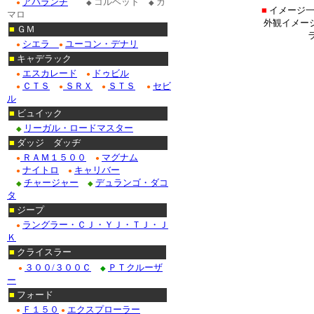
アバランチ
コルベット
カ
●
◆
◆
■
イメージ一
マロ
外観イメー
■
ＧＭ
シエラ
ユーコン・デナリ
●
●
■
キャデラック
エスカレード
ドゥビル
●
●
ＣＴＳ
ＳＲＸ
ＳＴＳ
セビ
●
●
●
●
ル
■
ビュイック
リーガル・ロードマスター
◆
■
ダッジ ダッヂ
ＲＡＭ１５００
マグナム
●
●
ナイトロ
キャリバー
●
●
チャージャー
デュランゴ・ダコ
◆
◆
タ
■
ジープ
ラングラー・ＣＪ・ＹＪ・ＴＪ・Ｊ
●
Ｋ
■
クライスラー
３００/３００Ｃ
ＰＴクルーザ
●
◆
ー
■
フォード
Ｆ１５０
エクスプローラー
●
●