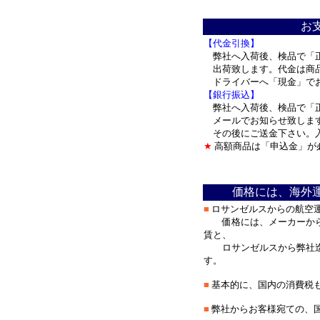
＊
お
【代金引換】
弊社へ入荷後、検品で「正
出荷致します。代金は商品
ドライバーへ「現金」で
【銀行振込】
弊社へ入荷後、検品で「正
メールでお知らせ致しま
その後にご送金下さい。入
★
高額商品は「申込金」が
＊
価格には、海外
■
ロサンゼルスからの航空
価格には、メーカーから
賃と、
ロサンゼルスから弊社迄
す。
■
基本的に、国内の消費税
■
弊社からお客様宛ての、