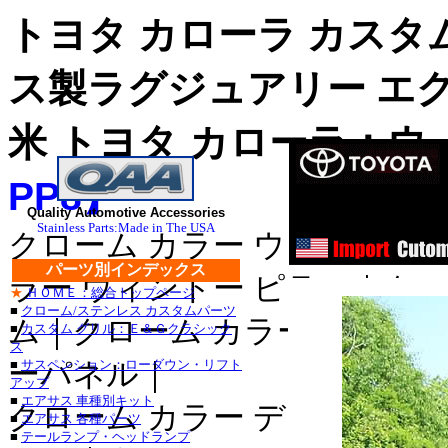
トヨタ カローラ カスタ
ス製ラグジュアリー エ
米 トヨタ カローラ：ウ
PP8】
Quality Automotive Accessories
ステンレス
Stainless Parts:Made in The USA
クローム カラー ウィンドゥ 
ステンレス
パーツ別インデックス
ラー ウィンドー ピラー｜クロ
★
ＨＯＭＥ：総合トップページ
■
クローム/ステンレス カスタムパーツ
■クライスラー：３００
ム｜クローム カラー ドア サ
■
カスタム グリル：Ｅ＆Ｇクラシック
ス
・３００Ｍ_クローム/
ーパネル｜
■
サスペンション：ローダウン・リフト
アップ
セブリング_クローム/
■
エアサス 車種別キット
クローム カラー デッキ トリ
■
エアサス 各種パーツ
デュランゴ_クローム/
■
テールランプ・ヘッドランプ