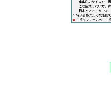
車体側のサイズや、形状
ご理解戴けない方、神経
日本とアメリカでは、仕
⑨ 特別価格のため業販価
★
ご注文フォームの「ご