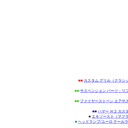
■■
カスタム グリル（クラシ
■■
サスペンション パーツ：リフ
■■
ファイヤーストーン エアサス
■■
ハマー Ｈ２ カ
■
エキゾースト（マフラ
■
ヘッドランプ/ユーロ テール