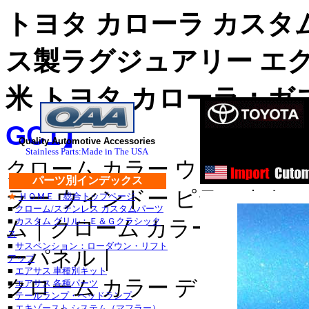
トヨタ カローラ カスタ
ス製ラグジュアリー エ
米 トヨタ カローラ：ガ
GC1】
Quality Automotive Accessories
ステンレス
Stainless Parts:Made in The USA
クローム カラー ウィンドゥ 
ステンレス
パーツ別インデックス
ラー ウィンドー ピラー｜クロ
★
ＨＯＭＥ：総合トップページ
■
クローム/ステンレス カスタムパーツ
■クライスラー：３００
■
カスタム グリル：Ｅ＆Ｇクラシック
ム｜クローム カラー ドア サ
ス
・３００Ｍ_クローム/
■
サスペンション：ローダウン・リフト
ーパネル｜
アップ
セブリング_クローム/
■
エアサス 車種別キット
クローム カラー デッキ トリ
■
エアサス 各種パーツ
デュランゴ_クローム/
■
テールランプ・ヘッドランプ
■
エキゾースト システム（マフラー）