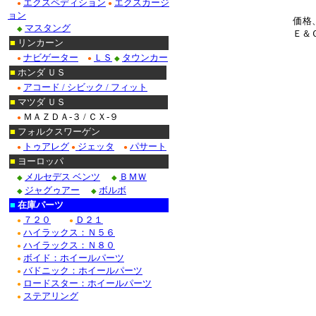
エクスペディション
エクスカージ
●
●
ョン
価格
マスタング
◆
Ｅ＆
■
リンカーン
ナビゲーター
ＬＳ
タウンカー
●
●
◆
■
ホンダ ＵＳ
アコード / シビック / フィット
●
■
マツダ ＵＳ
ＭＡＺＤＡ-３ / ＣＸ-９
●
■
フォルクスワーゲン
トゥアレグ
ジェッタ
パサート
●
●
●
■
ヨーロッパ
メルセデス ベンツ
ＢＭＷ
◆
◆
ジャグゥアー
ボルボ
◆
◆
■
在庫パーツ
７２０
Ｄ２１
●
●
ハイラックス：Ｎ５６
●
ハイラックス：Ｎ８０
●
ボイド：ホイールパーツ
●
バドニック：ホイールパーツ
●
ロードスター：ホイールパーツ
●
ステアリング
●