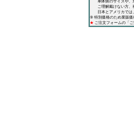
車体側のサイズや、形
ご理解戴けない方、神
日本とアメリカでは、
⑨ 特別価格のため業販
★
ご注文フォームの「ご