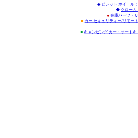
◆
ビレット ホイール
◆
クローム
●
在庫パーツ・Ｕ
■
カー セキュリティー/リモー
■
キャンピング カー・オート