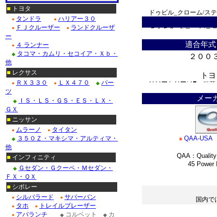
■
トヨタ
ドゥビル_クローム/ス
タンドラ
ハリアー３０
●
●
ＦＪクルーザー
ランドクルーザ
●
●
Ｆ１５０_クローム/ス
ー
適合年式
４ ランナー
●
クローム/ステンレス・
タコマ・カムリ・セコイア・Ｘｂ・
◆
２００
他
クローム/ステンレス■
■
レクサス
トヨ
クロームパーツ■ニッサ
ＲＸ３３０
ＬＸ４７０
パー
●
●
◆
＊
ツ
メー
・テラノ_クローム/
ＩＳ・ＬＳ・ＧＳ・ＥＳ・ＬＸ・
◆
ＧＸ
/ステンレス_パーツ・
■
ニッサン
ムラーノ
タイタン
●
●
Ｍ３５_クローム/ステ
３５０Ｚ・マキシマ・アルティマ・
●
QAA-USA
◆
他
QAA：Quality 
■
インフィニティ
■ホンダ：アコード_
45 Power Ro
Ｇセダン・Ｇクーペ・Ｍセダン・
◆
ＦＸ・ＱＸ
*
■
シボレー
シルバラード
サバーバン
●
●
国内で
タホ
トレイルブレーザー
●
●
＊
アバランチ
コルベット
カ
●
◆
◆