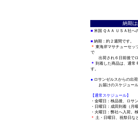
納期は
■
米国 ＱＡＡ ＵＳＡ社
■
納期：約２週間です。
＊
東海岸マサチューセッ
で
出荷され
６日前後で
＊
到着した商品は、通常 
す。
●
ロサンゼルスからの出荷
お届けのスケジュール
【通常スケジュール】
・金曜日：検品後、ロサ
・日曜日：成田到着（月
・火曜日：弊社へ入荷。
＊
土・日曜日、祝祭日な