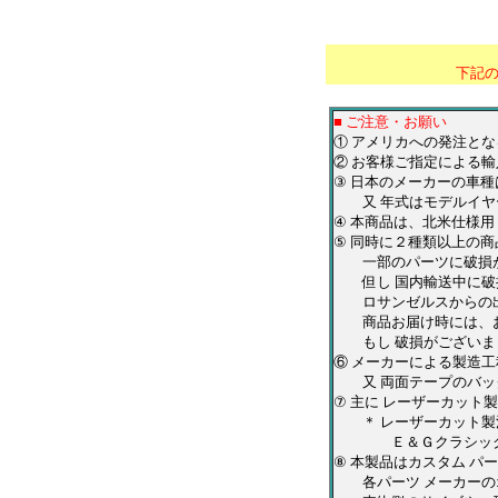
＊
*******************
下記
■ ご注意・お願い
① アメリカへの発注と
② お客様ご指定による輸
③ 日本のメーカーの車
又 年式はモデルイヤー
④ 本商品は、北米仕様
⑤ 同時に２種類以上の
一部のパーツに破損が
但し 国内輸送中に破損
ロサンゼルスからの出
商品お届け時には、お
もし 破損がございまし
⑥ メーカーによる製造
又 両面テープのバッ
⑦ 主に レーザーカッ
＊ レーザーカット製法
Ｅ＆Ｇクラシックス・
⑧ 本製品はカスタム 
各パーツ メーカーのオ