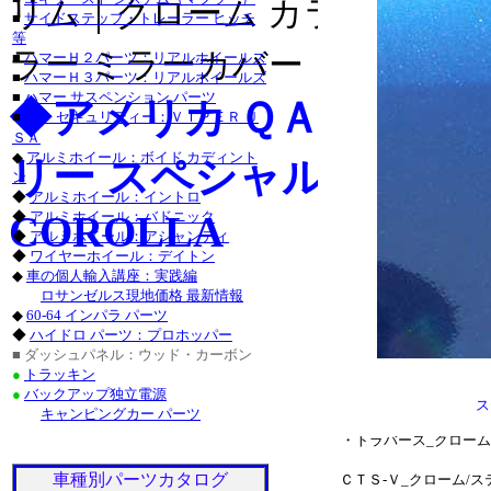
リム｜クローム カラー ライセ
・チャージャー_クロー
■
サイドステップ・トレーラー ヒッチ
等
グランドチェロキー_ク
ラー ミラーカバー｜クローム 
■
ハマーＨ２パーツ：リアルホイールズ
■
ハマーＨ３パーツ：リアルホイールズ
タンドラ_クローム/ス
■
ハマー サスペンション パーツ
◆アメリカ ＱＡＡ-Ｕ
■
カー セキュリティー：ＶＩＰＥＲ Ｕ
サーフ_クローム/ステ
ＳＡ
◆
アルミホイール：ボイド カディント
リー スペシャル カスタムパーツ
クローム/ステンレス_
ン
◆
アルミホイール：イントロ
ステンレス_パーツ・ラ
COROLLA
◆
アルミホイール：バドニック
◆
アルミホイール：アシャンティ
ステンレス_パーツ・カ
◆
ワイヤーホイール：デイトン
◆
車の個人輸入講座：実践編
■レクサス：ＩＳ_２５
ロサンゼルス現地価格 最新情報
◆
60-64 インパラ パーツ
/ステンレス_パーツ・
◆
ハイドロ パーツ：プロホッパー
■ ダッシュパネル：ウッド・カーボン
ＧＳ４６０_クローム/
●
トラッキン
●
バックアップ独立電源
ステンレス_パーツ・ア
ス
キャンピングカー パーツ
・トラバース_クローム
車種別パーツカタログ
ＣＴＳ-Ｖ_クローム/