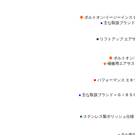
◆
ボルトオン/イージーインス
●
主な取扱ブランド
■
リフトアップ エア
◆
ボルトオン
◆
補修用エアサス
■
パフォーマンス エキ
●
主な取扱ブランド＝ＧＩＢＳ
■
ステンレス製ポリッシュ仕様
●
主な取