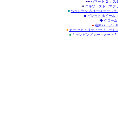
■■
ハマー Ｈ２ カ
■
エキゾースト（マフラ
■
ヘッドランプ/ユーロ テール
◆
ビレット ホイール
◆
クローム
●
在庫パーツ・Ｕ
■
カー セキュリティー/リモート
■
キャンピング カー・オート