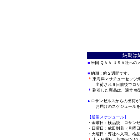
納期は
■
米国 ＱＡＡ ＵＳＡ社への
■
納期：約２週間です。
＊
東海岸マサチューセッツ
出荷され
６日前後でロ
＊
到着した商品は、通常 毎
●
ロサンゼルスからの出荷が
お届けのスケジュールを
【通常スケジュール】
・金曜日：検品後、ロサン
・日曜日：成田到着（月曜
・火曜日：弊社へ入荷。検
＊
土・日曜日、祝祭日など