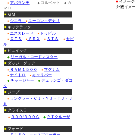
■
イメージ
アバランチ
コルベット
カ
●
◆
◆
外観イメ
マロ
■
ＧＭ
シエラ
ユーコン・デナリ
●
●
■
キャデラック
エスカレード
ドゥビル
●
●
ＣＴＳ
ＳＲＸ
ＳＴＳ
セビ
●
●
●
●
ル
■
ビュイック
リーガル・ロードマスター
◆
■
ダッジ ダッヂ
ＲＡＭ１５００
マグナム
●
●
ナイトロ
キャリバー
●
●
チャージャー
デュランゴ・ダコ
◆
◆
タ
■
ジープ
ラングラー・ＣＪ・ＹＪ・ＴＪ・Ｊ
●
Ｋ
■
クライスラー
３００/３００Ｃ
ＰＴクルーザ
●
◆
ー
■
フォード
Ｆ１５０
エクスプローラー