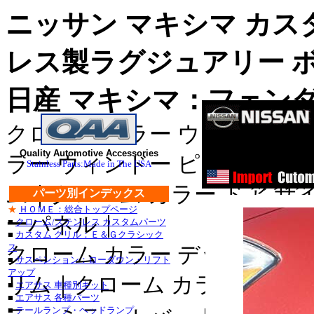
ニッサン マキシマ カス
レス製ラグジュアリー 
日産 マキシマ：フェンダ
クローム カラー ウィンドゥ 
ス
Quality Automotive Accessories
ステンレス
ラー ウィンドー ピラー｜クロ
Stainless Parts:Made in The USA
ステンレス
ム｜クローム カラー ドア サ
パーツ別インデックス
★
ＨＯＭＥ：総合トップページ
■クライスラー：３００
ーパネル｜
■
クローム/ステンレス カスタムパーツ
■
カスタム グリル：Ｅ＆Ｇクラシック
・３００Ｍ_クローム/
ス
クローム カラー デッキ トリ
■
サスペンション：ローダウン・リフト
セブリング_クローム/
アップ
リム｜クローム カラー ライセ
■
エアサス 車種別キット
デュランゴ_クローム/
■
エアサス 各種パーツ
■
テールランプ・ヘッドランプ