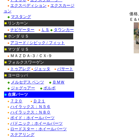
●
●
エクスペディション
エクスカージ
●
●
ョン
価格
マスタング
◆
Ｅ＆
■
リンカーン
ナビゲーター
ＬＳ
タウンカー
●
●
◆
■
ホンダ ＵＳ
アコード / シビック / フィット
●
■
マツダ ＵＳ
ＭＡＺＤＡ-３ / ＣＸ-９
●
■
フォルクスワーゲン
トゥアレグ
ジェッタ
パサート
●
●
●
■
ヨーロッパ
メルセデス ベンツ
ＢＭＷ
◆
◆
ジャグゥアー
ボルボ
◆
◆
■
在庫パーツ
７２０
Ｄ２１
●
●
ハイラックス：Ｎ５６
●
ハイラックス：Ｎ８０
●
ボイド：ホイールパーツ
●
バドニック：ホイールパーツ
●
ロードスター：ホイールパーツ
●
ステアリング
●