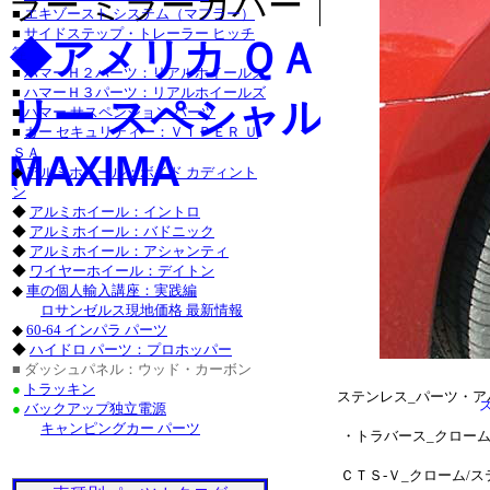
ラー ミラーカバー｜クローム 
・チャージャー_クロー
■
エキゾースト システム（マフラー）
■
サイドステップ・トレーラー ヒッチ
グランドチェロキー_ク
◆アメリカ ＱＡＡ-Ｕ
等
■
ハマーＨ２パーツ：リアルホイールズ
タンドラ_クローム/ス
■
ハマーＨ３パーツ：リアルホイールズ
リー スペシャル カスタ
■
ハマー サスペンション パーツ
サーフ_クローム/ステ
■
カー セキュリティー：ＶＩＰＥＲ Ｕ
ＳＡ
MAXIMA
クローム/ステンレス_
◆
アルミホイール：ボイド カディント
ン
ステンレス_パーツ・ラ
◆
アルミホイール：イントロ
◆
アルミホイール：バドニック
ステンレス_パーツ・カ
◆
アルミホイール：アシャンティ
◆
ワイヤーホイール：デイトン
■レクサス：ＩＳ_２５
◆
車の個人輸入講座：実践編
ロサンゼルス現地価格 最新情報
/ステンレス_パーツ・
◆
60-64 インパラ パーツ
◆
ハイドロ パーツ：プロホッパー
ＧＳ４６０_クローム/
■ ダッシュパネル：ウッド・カーボン
●
トラッキン
ステンレス_パーツ・ア
●
バックアップ独立電源
キャンピングカー パーツ
・トラバース_クローム
ＣＴＳ-Ｖ_クローム/