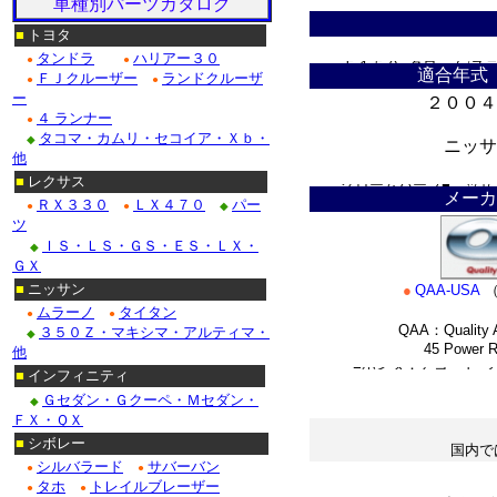
車種別パーツカタログ
ドゥビル_クローム/ス
■
トヨタ
タンドラ
ハリアー３０
●
●
Ｆ１５０_クローム/ス
適合年式
ＦＪクルーザー
ランドクルーザ
●
●
ー
２００４
クローム/ステンレス・
４ ランナー
●
タコマ・カムリ・セコイア・Ｘｂ・
◆
クローム/ステンレス■
ニッサ
他
＊
■
レクサス
クロームパーツ■ニッサ
メーカ
ＲＸ３３０
ＬＸ４７０
パー
●
●
◆
ツ
・テラノ_クローム/
ＩＳ・ＬＳ・ＧＳ・ＥＳ・ＬＸ・
◆
/ステンレス_パーツ・
ＧＸ
■
ニッサン
●
QAA-USA
Ｍ３５_クローム/ステ
ムラーノ
タイタン
●
●
QAA：Quality A
３５０Ｚ・マキシマ・アルティマ・
◆
45 Power Roa
他
■ホンダ：アコード_
■
インフィニティ
*
Ｇセダン・Ｇクーペ・Ｍセダン・
◆
ＦＸ・ＱＸ
■
シボレー
国内で
シルバラード
サバーバン
●
●
＊
タホ
トレイルブレーザー
●
●