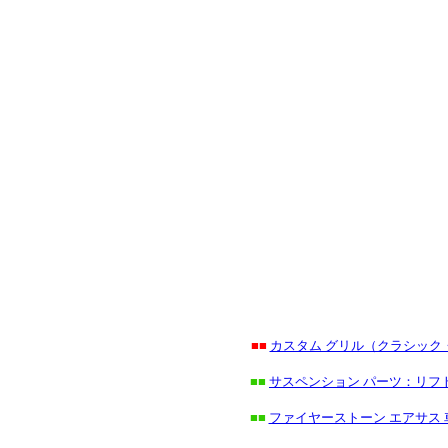
■■
カスタム グリル（クラシック
■■
サスペンション パーツ：リフト
■■
ファイヤーストーン エアサス