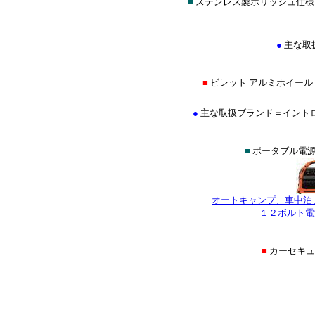
■
ステンレス製ポリッシュ仕様
●
主な取
■
ビレット アルミホイール
●
主な取扱ブランド＝イントロ(INTR
■
ポータブル電源
オートキャンプ、車中泊
１２ボルト電
■
カーセキ