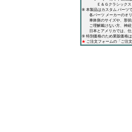
Ｅ＆Ｇクラシックス・ＱＡ
⑧ 本製品はカスタム パー
各パーツ メーカーのオリジ
車体側のサイズや、形状は
ご理解戴けない方、神経質
日本とアメリカでは、仕上
⑨ 特別価格のため業販価格
★
ご注文フォームの「ご注文