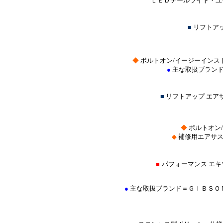
ＬＥＤテールライト・ユー
■
リフトア
◆
ボルトオン/イージーインス
●
主な取扱ブランド
■
リフトアップ エア
◆
ボルトオン
◆
補修用エアサス
■
パフォーマンス エ
●
主な取扱ブランド＝ＧＩＢＳＯ