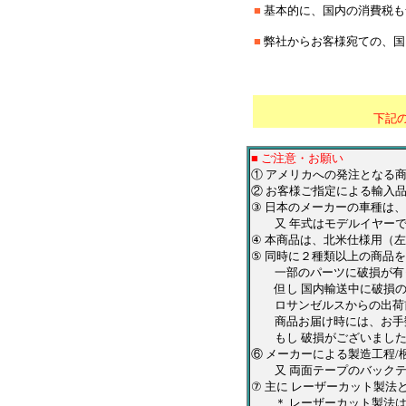
■
基本的に、国内の消費税も
■
弊社からお客様宛ての、国
＊
*********************
下記
■ ご注意・お願い
① アメリカへの発注となる
② お客様ご指定による輸入
③ 日本のメーカーの車種は
又 年式はモデルイヤーで
④ 本商品は、北米仕様用（
⑤ 同時に２種類以上の商品
一部のパーツに破損が有っ
但し 国内輸送中に破損の
ロサンゼルスからの出荷前
商品お届け時には、お手数
もし 破損がございました
⑥ メーカーによる製造工程
又 両面テープのバックテ
⑦ 主に レーザーカット製
＊ レーザーカット製法は、