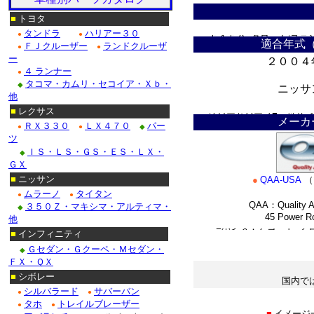
ドゥビル_クローム/ステ
■
トヨタ
タンドラ
ハリアー３０
●
●
Ｆ１５０_クローム/ステ
適合年式
ＦＪクルーザー
ランドクルーザ
●
●
ー
２００４
クローム/ステンレス・マ
４ ランナー
●
タコマ・カムリ・セコイア・Ｘｂ・
◆
クローム/ステンレス■リ
ニッサ
他
＊
■
レクサス
クロームパーツ■ニッサン
メーカ
ＲＸ３３０
ＬＸ４７０
パー
●
●
◆
ツ
・テラノ_クローム/ス
ＩＳ・ＬＳ・ＧＳ・ＥＳ・ＬＸ・
◆
/ステンレス_パーツ・フ
ＧＸ
■
ニッサン
●
QAA-USA
（
Ｍ３５_クローム/ステン
ムラーノ
タイタン
●
●
QAA：Quality A
３５０Ｚ・マキシマ・アルティマ・
◆
45 Power Roa
他
■ホンダ：アコード_ク
■
インフィニティ
*
Ｇセダン・Ｇクーペ・Ｍセダン・
◆
ＦＸ・ＱＸ
■
シボレー
国内で
シルバラード
サバーバン
●
●
＊
タホ
トレイルブレーザー
●
●
■
イメージ