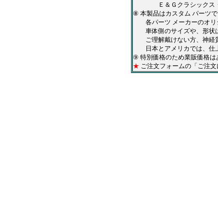
Ｅ＆Ｇクラシックス・ＱＡ
⑧ 本製品はカスタム パーツ
各パーツ メーカーのオリジ
車体側のサイズや、形状は
ご理解戴けない方、神経質
日本とアメリカでは、仕上
⑨ 特別価格のため業販価格
★
ご注文フォームの「ご注文