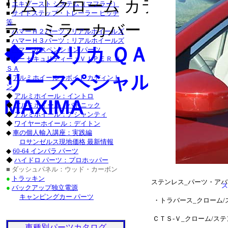
リム｜クローム カラー ライセ
■
エキゾースト システム（マフラー）
■
サイドステップ・トレーラー ヒッチ
グランドチェロキー_クロ
等
ラー ミラーカバー｜クローム 
■
ハマーＨ２パーツ：リアルホイールズ
タンドラ_クローム/ステ
■
ハマーＨ３パーツ：リアルホイールズ
◆アメリカ ＱＡＡ-Ｕ
■
ハマー サスペンション パーツ
サーフ_クローム/ステン
■
カー セキュリティー：ＶＩＰＥＲ Ｕ
ＳＡ
クローム/ステンレス_パ
リー スペシャル カスタ
◆
アルミホイール：ボイド カディント
ン
ステンレス_パーツ・ラン
◆
アルミホイール：イントロ
MAXIMA
◆
アルミホイール：バドニック
ステンレス_パーツ・カロ
◆
アルミホイール：アシャンティ
◆
ワイヤーホイール：デイトン
■レクサス：ＩＳ_２５０
◆
車の個人輸入講座：実践編
ロサンゼルス現地価格 最新情報
/ステンレス_パーツ・Ｇ
◆
60-64 インパラ パーツ
◆
ハイドロ パーツ：プロホッパー
ＧＳ４６０_クローム/ス
■ ダッシュパネル：ウッド・カーボン
●
トラッキン
ステンレス_パーツ・アバ
●
バックアップ独立電源
キャンピングカー パーツ
・トラバース_クローム/
ＣＴＳ-Ｖ_クローム/ス
車種別パーツカタログ