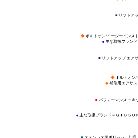
■
リフトア
◆
ボルトオン/イージーインス
●
主な取扱ブランド
■
リフトアップ エア
◆
ボルトオン
◆
補修用エアサス
■
パフォーマンス エキ
●
主な取扱ブランド＝ＧＩＢＳＯ
■
ステンレス製ポリッシュ仕様