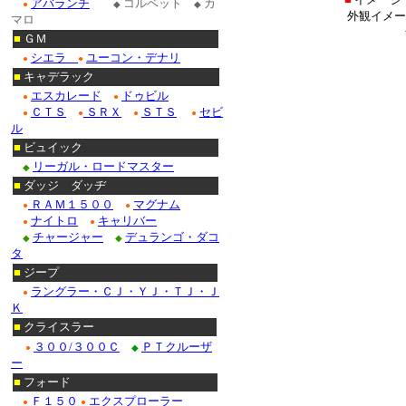
アバランチ
コルベット
カ
●
◆
◆
外観イメー
マロ
■
ＧＭ
シエラ
ユーコン・デナリ
●
●
■
キャデラック
エスカレード
ドゥビル
●
●
ＣＴＳ
ＳＲＸ
ＳＴＳ
セビ
●
●
●
●
ル
■
ビュイック
リーガル・ロードマスター
◆
■
ダッジ ダッヂ
ＲＡＭ１５００
マグナム
●
●
ナイトロ
キャリバー
●
●
チャージャー
デュランゴ・ダコ
◆
◆
タ
■
ジープ
ラングラー・ＣＪ・ＹＪ・ＴＪ・Ｊ
●
Ｋ
■
クライスラー
３００/３００Ｃ
ＰＴクルーザ
●
◆
ー
■
フォード
Ｆ１５０
エクスプローラー
●
●