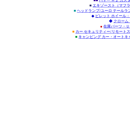
■■
ハマー Ｈ２ カス
■
エキゾースト（マフラ
■
ヘッドランプ/ユーロ テール
◆
ビレット ホイール：
◆
クローム
●
在庫パーツ・Ｕ
■
カー セキュリティー/リモート
■
キャンピング カー・オート