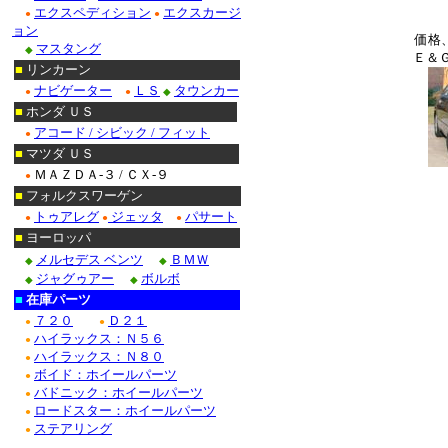
エクスペディション
エクスカージ
●
●
ョン
価格
マスタング
◆
Ｅ＆
■
リンカーン
ナビゲーター
ＬＳ
タウンカー
●
●
◆
■
ホンダ ＵＳ
アコード / シビック / フィット
●
■
マツダ ＵＳ
ＭＡＺＤＡ-３ / ＣＸ-９
●
■
フォルクスワーゲン
トゥアレグ
ジェッタ
パサート
●
●
●
■
ヨーロッパ
メルセデス ベンツ
ＢＭＷ
◆
◆
ジャグゥアー
ボルボ
◆
◆
■
在庫パーツ
７２０
Ｄ２１
●
●
ハイラックス：Ｎ５６
●
ハイラックス：Ｎ８０
●
ボイド：ホイールパーツ
●
バドニック：ホイールパーツ
●
ロードスター：ホイールパーツ
●
ステアリング
●