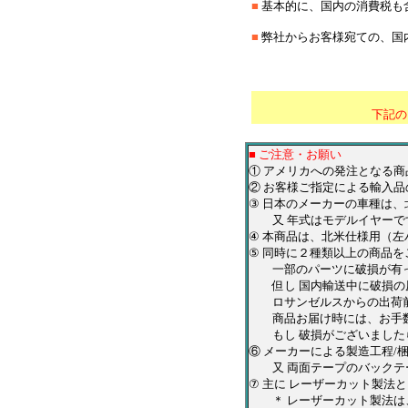
■
基本的に、国内の消費税も
■
弊社からお客様宛ての、国
＊
*********************
下記の
■ ご注意・お願い
① アメリカへの発注となる
② お客様ご指定による輸入品
③ 日本のメーカーの車種は
又 年式はモデルイヤーです
④ 本商品は、北米仕様用（
⑤ 同時に２種類以上の商品
一部のパーツに破損が有っ
但し 国内輸送中に破損の原
ロサンゼルスからの出荷前
商品お届け時には、お手数
もし 破損がございましたら
⑥ メーカーによる製造工程
又 両面テープのバックテ
⑦ 主に レーザーカット製法
＊ レーザーカット製法は、