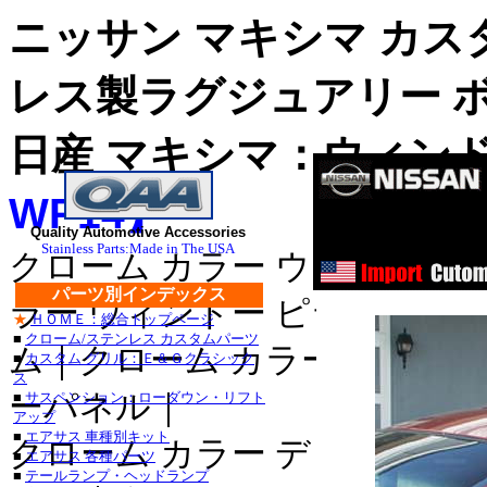
ニッサン マキシマ カス
レス製ラグジュアリー 
日産 マキシマ：ウィンド
WP14】
ス
ステンレス・
Quality Automotive Accessories
Stainless Parts:Made in The USA
クローム カラー ウィンドゥ 
ステンレス・
パーツ別インデックス
ラー ウィンドー ピラー｜クロ
★
ＨＯＭＥ：総合トップページ
■クライスラー：３００_
■
クローム/ステンレス カスタムパーツ
ム｜クローム カラー ドア サ
■
カスタム グリル：Ｅ＆Ｇクラシック
・３００Ｍ_クローム/ス
ス
ーパネル｜
■
サスペンション：ローダウン・リフト
セブリング_クローム/ス
アップ
■
エアサス 車種別キット
クローム カラー デッキ トリ
デュランゴ_クローム/ス
■
エアサス 各種パーツ
■
テールランプ・ヘッドランプ
・チャージャー_クローム