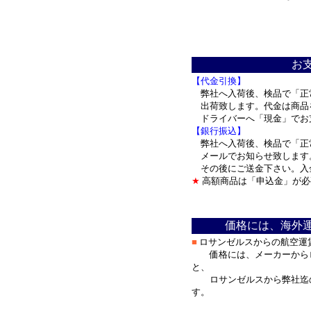
＊
お
【代金引換】
弊社へ入荷後、検品で「正
出荷致します。代金は商品
ドライバーへ「現金」で
【銀行振込】
弊社へ入荷後、検品で「正
メールでお知らせ致します
その後にご送金下さい。入
★
高額商品は「申込金」が必
＊
価格には、海外
■
ロサンゼルスからの航空運
価格には、メーカーからロ
と、
ロサンゼルスから弊社迄の
す。