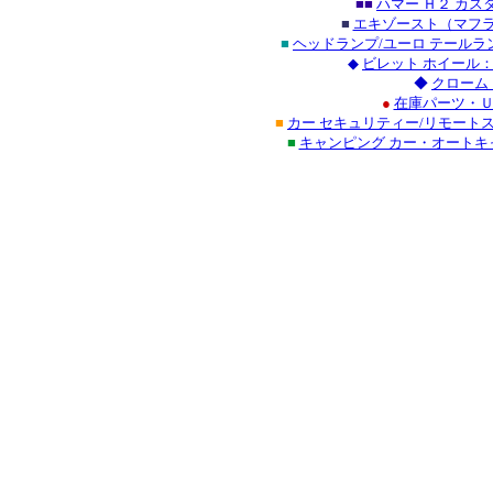
■■
ハマー Ｈ２ カ
■
エキゾースト（マフラ
■
ヘッドランプ/ユーロ テール
◆
ビレット ホイール
◆
クローム
●
在庫パーツ・Ｕ
■
カー セキュリティー/リモート
■
キャンピング カー・オート