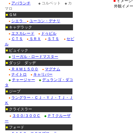
■
イメージ
アバランチ
コルベット
カ
●
◆
◆
外観イメー
マロ
■
ＧＭ
シエラ
ユーコン・デナリ
●
●
■
キャデラック
エスカレード
ドゥビル
●
●
ＣＴＳ
ＳＲＸ
ＳＴＳ
セビ
●
●
●
●
ル
■
ビュイック
リーガル・ロードマスター
◆
■
ダッジ ダッヂ
ＲＡＭ１５００
マグナム
●
●
ナイトロ
キャリバー
●
●
チャージャー
デュランゴ・ダコ
◆
◆
タ
■
ジープ
ラングラー・ＣＪ・ＹＪ・ＴＪ・Ｊ
●
Ｋ
■
クライスラー
３００/３００Ｃ
ＰＴクルーザ
●
◆
ー
■
フォード