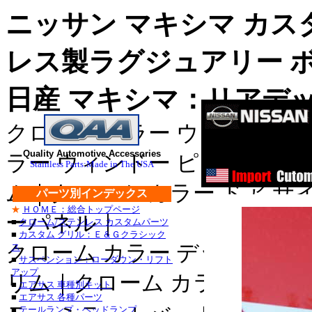
ニッサン マキシマ カス
レス製ラグジュアリー 
日産 マキシマ：リアデッ
クローム カラー ウィンドゥ 
ス
ステンレス・
Quality Automotive Accessories
ラー ウィンドー ピラー｜クロ
Stainless Parts:Made in The USA
ステンレス・
ム｜クローム カラー ドア サ
パーツ別インデックス
★
ＨＯＭＥ：総合トップページ
■クライスラー：３００
ーパネル｜
■
クローム/ステンレス カスタムパーツ
■
カスタム グリル：Ｅ＆Ｇクラシック
・３００Ｍ_クローム/
クローム カラー デッキ トリ
ス
■
サスペンション：ローダウン・リフト
セブリング_クローム/
アップ
リム｜クローム カラー ライセ
■
エアサス 車種別キット
デュランゴ_クローム/ス
■
エアサス 各種パーツ
■
テールランプ・ヘッドランプ