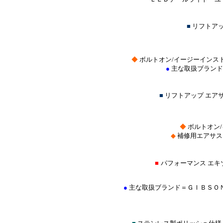
■
リフトア
◆
ボルトオン/イージーインス
●
主な取扱ブランド
■
リフトアップ エア
◆
ボルトオン
◆
補修用エアサス
■
パフォーマンス エキ
●
主な取扱ブランド＝ＧＩＢＳＯ