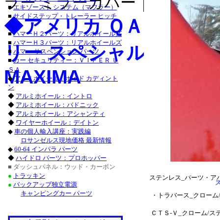
ラー ミラーカバー｜クローム 
・チャージャー_クロー
■
エキゾースト システム（マフラー）
■
サイドステップ・トレーラー ヒッチ
グランドチェロキー_ク
◆アメリカ ＱＡＡ-Ｕ
等
■
ハマーＨ２パーツ：リアルホイールズ
タンドラ_クローム/ス
■
ハマーＨ３パーツ：リアルホイールズ
リー スペシャル カスタ
■
ハマー サスペンション パーツ
サーフ_クローム/ステン
■
カー セキュリティー：ＶＩＰＥＲ Ｕ
ＳＡ
MAXIMA
クローム/ステンレス_
◆
アルミホイール：ボイド カディント
ン
ステンレス_パーツ・ラ
◆
アルミホイール：イントロ
◆
アルミホイール：バドニック
ステンレス_パーツ・カロ
◆
アルミホイール：アシャンティ
◆
ワイヤーホイール：デイトン
■レクサス：ＩＳ_２５
◆
車の個人輸入講座：実践編
ロサンゼルス現地価格 最新情報
/ステンレス_パーツ・
◆
60-64 インパラ パーツ
◆
ハイドロ パーツ：プロホッパー
ＧＳ４６０_クローム/
■ ダッシュパネル：ウッド・カーボン
●
トラッキン
ステンレス_パーツ・ア
●
バックアップ独立電源
キャンピングカー パーツ
・トラバース_クローム
ＣＴＳ-Ｖ_クローム/