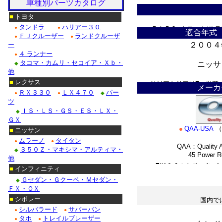
車種別パーツカタログ
ドゥビル_クローム/ステ
■
トヨタ
タンドラ
ハリアー３０
●
●
Ｆ１５０_クローム/ス
適合年式
ＦＪクルーザー
ランドクルーザ
●
●
２００４
ー
クローム/ステンレス・
４ ランナー
●
タコマ・カムリ・セコイア・Ｘｂ・
ニッサ
◆
クローム/ステンレス■
他
＊
■
レクサス
クロームパーツ■ニッサ
メーカ
ＲＸ３３０
ＬＸ４７０
パー
●
●
◆
・テラノ_クローム/ス
ツ
ＩＳ・ＬＳ・ＧＳ・ＥＳ・ＬＸ・
◆
/ステンレス_パーツ・フ
ＧＸ
●
QAA-USA
（
■
ニッサン
Ｍ３５_クローム/ステ
ムラーノ
タイタン
●
●
QAA：Quality A
３５０Ｚ・マキシマ・アルティマ・
◆
45 Power Roa
他
■ホンダ：アコード_ク
*
■
インフィニティ
Ｇセダン・Ｇクーペ・Ｍセダン・
◆
ＦＸ・ＱＸ
■
シボレー
国内で
シルバラード
サバーバン
●
●
＊
タホ
トレイルブレーザー
●
●