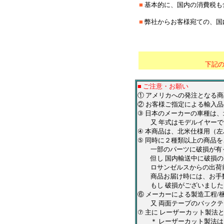
■
基本的に、国内の消費税も
■
弊社からお客様宛ての、国
＊
*********************
下記
■ ご注意・お願い
① アメリカへの発注となる
② お客様ご指定による輸入品
③ 日本のメーカーの車種は
又 年式はモデルイヤーで
④ 本商品は、北米仕様用（
⑤ 同時に２種類以上の商品
一部のパーツに破損が有っ
但し 国内輸送中に破損の
ロサンゼルスからの出荷前
商品お届け時には、お手数
もし 破損がございましたら
⑥ メーカーによる製造工程
又 両面テープのバックテ
⑦ 主に レーザーカット製
＊ レーザーカット製法は、