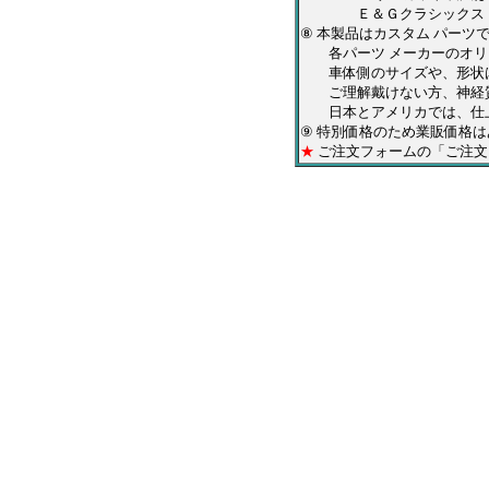
Ｅ＆Ｇクラシックス・ＱＡ
⑧ 本製品はカスタム パー
各パーツ メーカーのオリジ
車体側のサイズや、形状は
ご理解戴けない方、神経質
日本とアメリカでは、仕上
⑨ 特別価格のため業販価格
★
ご注文フォームの「ご注文