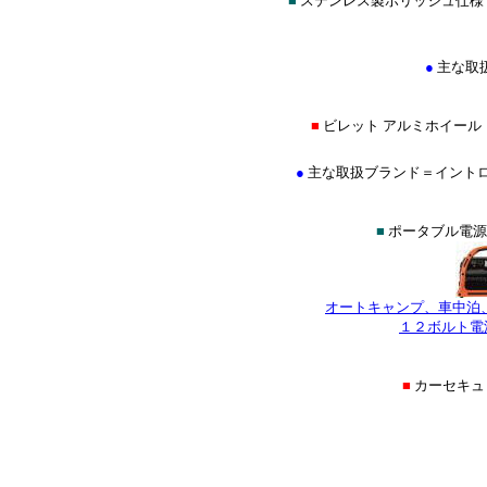
■
ステンレス製ポリッシュ仕様
●
主な取
■
ビレット アルミホイール
●
主な取扱ブランド＝イントロ(INTR
■
ポータブル電源
オートキャンプ、車中泊
１２ボルト電
■
カーセキ