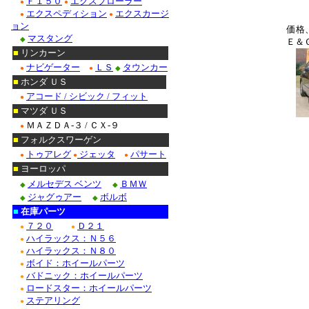
Ｆ１５０
エクスプローラー
●
●
エクスペディション
エクスカージ
●
●
ョン
価格
マスタング
◆
Ｅ＆
■
リンカーン
ナビゲーター
ＬＳ
タウンカー
●
●
◆
■
ホンダ ＵＳ
アコード / シビック / フィット
●
■
マツダ ＵＳ
ＭＡＺＤＡ-３ / ＣＸ-９
●
■
フォルクスワーゲン
トゥアレグ
ジェッタ
パサート
●
●
●
■
ヨーロッパ
メルセデス ベンツ
ＢＭＷ
◆
◆
ジャグゥアー
ボルボ
◆
◆
■
在庫パーツ
７２０
Ｄ２１
●
●
ハイラックス：Ｎ５６
●
ハイラックス：Ｎ８０
●
ボイド：ホイールパーツ
●
バドニック：ホイールパーツ
●
ロードスター：ホイールパーツ
●
ステアリング
●