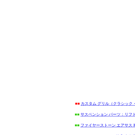
■■
カスタム グリル（クラシック
■■
サスペンション パーツ：リフト
■■
ファイヤーストーン エアサス 