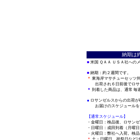
納期は
■
米国 ＱＡＡ ＵＳＡ社への
■
納期：約２週間です。
＊
東海岸マサチューセッツ州
出荷され
６日前後でロサ
＊
到着した商品は、通常 毎
●
ロサンゼルスからの出荷が
お届けのスケジュールをメ
【通常スケジュール】
・金曜日：検品後、ロサンゼ
・日曜日：成田到着（月曜日
・火曜日：弊社へ入荷。検品
＊
土・日曜日、祝祭日など