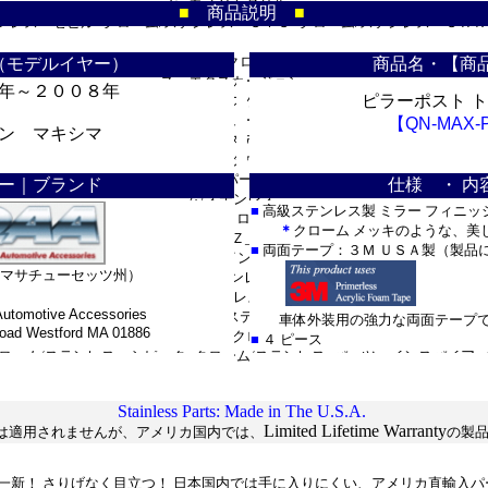
Ｓ_カスタムグリル・
■
商品説明
■
ンレス・セビル_クローム/ステンレス・ＳＴＳ_クローム/ステンレス・ＳＲＸ
＊
_■フォード：
テンレス_パーツ・エクスプローラー_クローム/ステンレス・エクスペディショ
（モデルイヤー）
商品名・【商
ス・エクスカージョン_
年～２００８年
ピラーポスト 
マスタング_クローム/ステンレス・エスケープ_クローム/ステンレス・フレッ
レス・フュージョン_
【QN-MAX-
ン マキシマ
リンカーン：ナビゲーター_クローム/ステンレス・ＬＳ_カスタム・ＭＫＺ_・
テンレス・タウンカー_
ン：ムラーノ_クローム/ステンレス_パーツ・タイタン_クローム/ステンレス
ー｜ブランド
仕様 ・ 内
ム/ステンレス_
■
高級ステンレス製 ミラー フィニッ
テンレス_パーツ・エクストレール_クローム/ステンレス_パーツ・エクステラ
＊
クローム メッキのような、美
ス・３５０Ｚ_クローム
■
両面テープ：３Ｍ ＵＳＡ製（製品
ーガ_クローム/ステンレス_パーツ■インフィニティ：Ｇ３５_クローム/ステ
マサチューセッツ州）
ム/ステンレス・
ンレス_パーツ・ＦＸ_クローム/ステンレス_パーツ・ＥＸ_クローム/ステンレ
utomotive Accessories
クローム/ステンレス_
車体外装用の強力な両面テープで
d Westford MA 01886
■ハマー_Ｈ２/Ｈ３_クローム/ステンレス
■
４ ピース
ローム/ステンレス・シビック_クローム/ステンレス_パーツ・インスパイア_
*
Stainless Parts: Made in The U.S.A.
Limited Lifetime Warranty
は適用されませんが、アメリカ国内では、
の製
一新！ さりげなく目立つ！ 日本国内では手に入りにくい、アメリカ直輸入パ