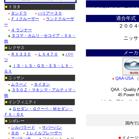
ドゥビル_クローム/ステ
■
トヨタ
タンドラ
ハリアー３０
●
●
Ｆ１５０_クローム/ス
適合年式
ＦＪクルーザー
ランドクルーザ
●
●
ー
２００４
クローム/ステンレス・
４ ランナー
●
タコマ・カムリ・セコイア・Ｘｂ・
◆
ニッサ
クローム/ステンレス■
他
＊
■
レクサス
クロームパーツ■ニッサ
メーカ
ＲＸ３３０
ＬＸ４７０
パー
●
●
◆
ツ
・テラノ_クローム/ス
ＩＳ・ＬＳ・ＧＳ・ＥＳ・ＬＸ・
◆
ＧＸ
/ステンレス_パーツ・フ
■
ニッサン
●
QAA-USA
（
ムラーノ
タイタン
Ｍ３５_クローム/ステ
●
●
QAA：Quality A
３５０Ｚ・マキシマ・アルティマ・
◆
45 Power Roa
他
■ホンダ：アコード_ク
■
インフィニティ
*
Ｇセダン・Ｇクーペ・Ｍセダン・
◆
ＦＸ・ＱＸ
■
シボレー
国内で
シルバラード
サバーバン
●
●
＊
タホ
トレイルブレーザー
●
●
■
イメージ
アバランチ
コルベット
カ
●
◆
◆