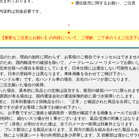
含まれております。
■
通信販売に関するお願い、ご注意
内送料は別途必要です。
***************************
*
***************************
★
の【重要なご注意とお願い】の内容について、ご理解、ご了承のうえご注文下
商品のため、理由の如何に関わらず、お客様のご都合でキャンセルはできませ
のため、国内輸送中の破損を除いて、ノー クレーム/ノー リターンでお願い
、北米仕様への適合を前提としています。日本仕様には適合しない可能性もあ
す。日本の登録年とは異なります。車体画像を合わせてご検討下さい。
左ハンドル車）です。右ハンドル車の場合、左右のパーツが逆になります。
をご注文戴いた場合の保障。
た場合、基本的に良品との交換は該当する、個別の破損パーツに限られま
原因が有る場合は、国内運送会社の運送保険約款に基づき保障いたします。
と、日本到着後の２回検品を行い、「正常」と確認された商品を出荷してお
ですが必ずお客様ご自身でお確かめ下さい。
、お手数ですがご連絡と破損箇所・状態が確認できる画像をメールでお送
/梱包時に、細かいスリ傷が付く事がございますが、返品/交換の対象とはなり
ープ（赤色）が剥がされた後は、全てのメーカー保障は対象外となります
法と、プレス製法による製品があります。又 両方の製品を組み合わせた製品もあ
熱により保護シート等の外周部は多少昇華します。又 切断部は僅かにザラ