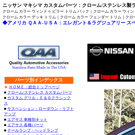
ニッサン マキシマ カスタムパーツ：クローム/ステンレス製
クローム カラー ウィンドゥ ピラー トリム パック｜クローム カラー ウィ
クローム カラー デッキ トリム｜クローム カラー フェンダー トリム｜クロ
◆アメリカ ＱＡＡ-ＵＳＡ：エレガント＆ラグジュアリー ス
ス
Quality Automotive Accessories
ステンレス・
Stainless Parts:Made in The USA
ステンレス・
パーツ別インデックス
★
ＨＯＭＥ：総合トップページ
■クライスラー：３００
■
クローム/ステンレス カスタムパーツ
■
カスタム グリル：Ｅ＆Ｇクラシック
・３００Ｍ_クローム/
ス
■
サスペンション：ローダウン・リフト
セブリング_クローム/
アップ
■
エアサス 車種別キット
デュランゴ_クローム/ス
■
エアサス 各種パーツ
■
テールランプ・ヘッドランプ