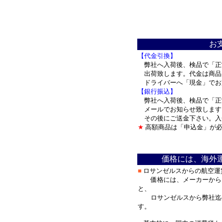
＊
お
【代金引換】
弊社へ入荷後、検品で「正
出荷致します。代金は商品
ドライバーへ「現金」で
【銀行振込】
弊社へ入荷後、検品で「正
メールでお知らせ致します
その後にご送金下さい。入
★
高額商品は「申込金」が必
＊
価格には、海外
■
ロサンゼルスからの航空運
価格には、メーカーからロ
と、
ロサンゼルスから弊社迄の
す。