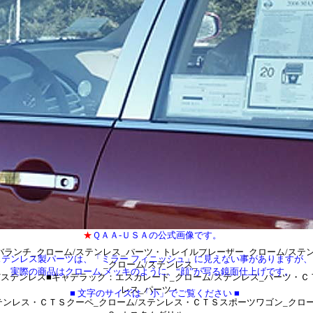
ム/ステンレス・チャレンジャー_クローム/ステンレス■ジープ：ラングラー_
レス・
ローム/ステンレス・チェロキー_カスタム_グリル・コマンダー_クローム/ス
トヨタ：
テンレス_パーツ・タコマ_クローム/ステンレス_パーツ・ＦＪ_クルーザー_ク
ーツ・
レス_パーツ・４ランナー_クローム/ステンレス_パーツ・bB_クローム/ステ
ー_
パーツ・カムリ_クローム/ステンレス_パーツ・ハイランダー_クローム/ステ
ガー_クローム/
ンドクルーザー_クローム/ステンレス_パーツ・ヴィッツ_クローム/ステンレ
ス_クローム/
ーラ_クローム/ステンレス_パーツ・セコイヤ_クローム/ステンレス_パーツ
ステンレス_
０/３５０_クローム/ステンレス_パーツ・ＲＸ３５０_クローム/ステンレス_
スタム_グリル・ＬＸ５７０_クローム
ＧＸ_カスタム_グリル・ＲＸ３３０_クローム/ステンレス・ＬＳ４６０_クロ
３５０_クローム/ステンレス・
ステンレス■シボレー：サバーバン_クローム/ステンレス_パーツ・タホ_クロ
★
ＱＡＡ-ＵＳＡの公式画像です。
バラード_クローム/
バランチ_クローム/ステンレス_パーツ・トレイルブレーザー_クローム/ステ
ステンレス製パーツは、「ミラー フィニッシュ」に見えない事がありますが、
_クローム/ステンレス_
実際の商品はクローム メッキのように、“顔”が写る鏡面仕上げです。
/ステンレス■キャデラック：エスカレード_クローム/ステンレス_パーツ・Ｃ
レス_パーツ・
■ 文字のサイズは「小」でご覧ください
■
ステンレス・ＣＴＳクーペ_クローム/ステンレス・ＣＴＳスポーツワゴン_クロ