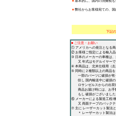
■
基本的に、国内の消費税も
■
弊社からお客様宛ての、国
＊
*********************
下記
■ ご注意・お願い
① アメリカへの発注となる
② お客様ご指定による輸入品
③ 日本のメーカーの車種は
又 年式はモデルイヤーで
④ 本商品は、北米仕様用（
⑤ 同時に２種類以上の商品
一部のパーツに破損が有っ
但し 国内輸送中に破損の
ロサンゼルスからの出荷前
商品お届け時には、お手数
もし 破損がございましたら
⑥ メーカーによる製造工程
又 両面テープのバックテ
⑦ 主に レーザーカット製
＊ レーザーカット製法は、