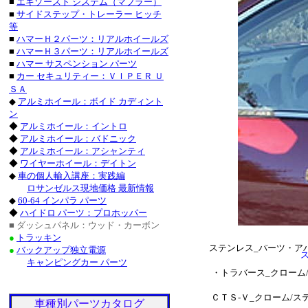
・チャージャー_クロー
■
エキゾースト システム（マフラー）
■
サイドステップ・トレーラー ヒッチ
グランドチェロキー_ク
等
■
ハマーＨ２パーツ：リアルホイールズ
タンドラ_クローム/ス
■
ハマーＨ３パーツ：リアルホイールズ
■
ハマー サスペンション パーツ
サーフ_クローム/ステン
■
カー セキュリティー：ＶＩＰＥＲ Ｕ
ＳＡ
クローム/ステンレス_
◆
アルミホイール：ボイド カディント
ン
ステンレス_パーツ・ラ
◆
アルミホイール：イントロ
◆
アルミホイール：バドニック
ステンレス_パーツ・カロ
◆
アルミホイール：アシャンティ
◆
ワイヤーホイール：デイトン
■レクサス：ＩＳ_２５
◆
車の個人輸入講座：実践編
ロサンゼルス現地価格 最新情報
/ステンレス_パーツ・
◆
60-64 インパラ パーツ
◆
ハイドロ パーツ：プロホッパー
ＧＳ４６０_クローム/
■ ダッシュパネル：ウッド・カーボン
●
トラッキン
ステンレス_パーツ・ア
●
バックアップ独立電源
キャンピングカー パーツ
・トラバース_クローム
ＣＴＳ-Ｖ_クローム/
車種別パーツカタログ