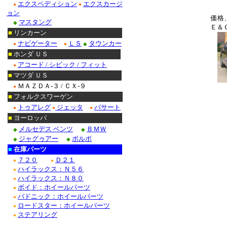
エクスペディション
エクスカージ
●
●
ョン
価格
マスタング
◆
Ｅ＆
■
リンカーン
ナビゲーター
ＬＳ
タウンカー
●
●
◆
■
ホンダ ＵＳ
アコード / シビック / フィット
●
■
マツダ ＵＳ
ＭＡＺＤＡ-３ / ＣＸ-９
●
■
フォルクスワーゲン
トゥアレグ
ジェッタ
パサート
●
●
●
■
ヨーロッパ
メルセデス ベンツ
ＢＭＷ
◆
◆
ジャグゥアー
ボルボ
◆
◆
■
在庫パーツ
７２０
Ｄ２１
●
●
ハイラックス：Ｎ５６
●
ハイラックス：Ｎ８０
●
ボイド：ホイールパーツ
●
バドニック：ホイールパーツ
●
ロードスター：ホイールパーツ
●
ステアリング
●