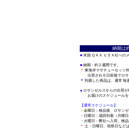
納期は
■
米国 ＱＡＡ ＵＳＡ社への
■
納期：約２週間です。
＊
東海岸マサチューセッツ州
出荷され
６日前後でロサ
＊
到着した商品は、通常 毎
●
ロサンゼルスからの出荷が
お届けのスケジュールをメ
【通常スケジュール】
・金曜日：検品後、ロサンゼ
・日曜日：成田到着（月曜日
・火曜日：弊社へ入荷。検品
＊
土・日曜日、祝祭日など