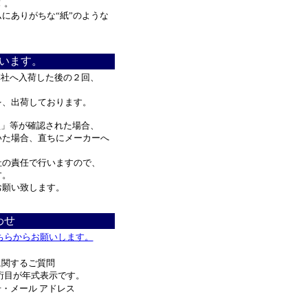
！。
ありがちな“紙”のような
。
います。
弊社へ入荷した後の２回、
。
、出荷しております。
」等が確認された場合、
た場合、直ちにメーカーへ
の責任で行いますので、
す。
お願い致します。
わせ
ちらからお願いします。
に関するご質問
桁目が年式表示です。
・メール アドレス