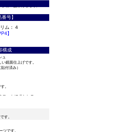
_クローム/ステンレス
ン_クローム/ステンレ
品番号】
トリム：４
クス_クローム/ステン
PP4】
ゼファー_クローム/ス
・スカイライン_クロー
容構成
シュ
_クローム/ステンレ
しい鏡面仕上げです。
に貼付済み）
ンレス・Ｇ３７_クロー
ス_パーツ・ＱＸ５６_
す。
クローム/ステンレス
品です。
ーツです。