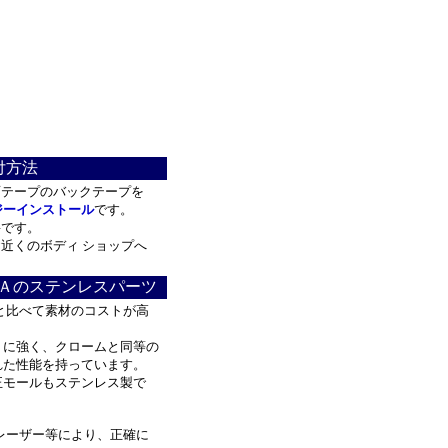
付方法
テープのバックテープを
ジーインストール
です。
要です。
近くのボディ ショップへ
Ａのステンレスパーツ
と比べて素材のコストが高
に強く、クロームと同等の
た性能を持っています。
モールもステンレス製で
レーザー等により、正確に