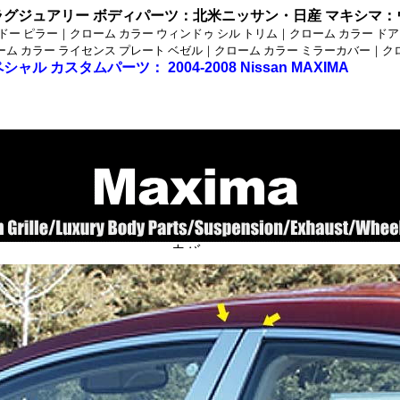
ラグジュアリー ボディパーツ
：
北米ニッサン・日産 マキシマ：ウ
ンドー ピラー｜クローム カラー ウィンドゥ シル トリム｜クローム カラー ド
ーム カラー ライセンス プレート ベゼル｜クローム カラー ミラーカバー｜ク
ペシャル カスタムパーツ：
2004-2008 Nissan MAXIMA
テンレス製カスタムパーツ、クローム_メッキ製カスタムパー
クローム製ウィンドゥ_ピラー_トリム_パック、ステンレス・
ッカーパネル、
クローム製ドア_サイド_モール_セット、ステンレス・クロー
カバー。
_クローム/ステンレス・３００Ｃ_クローム/ステンレス_パーツ・３００ツー
ム/ステンレス_
ステンレス・ＰＴクルーザー_クローム/ステンレス・アスペン_クローム/ステ
ローム/ステンレス・
ステンレス■ダッジ：ラム_クローム/ステンレス・デュランゴ_クローム/ステ
ーム/ステンレス・
テンレス・ダコタ_クローム/ステンレス・ナイトロ_クローム/ステンレス・キ
テンレス