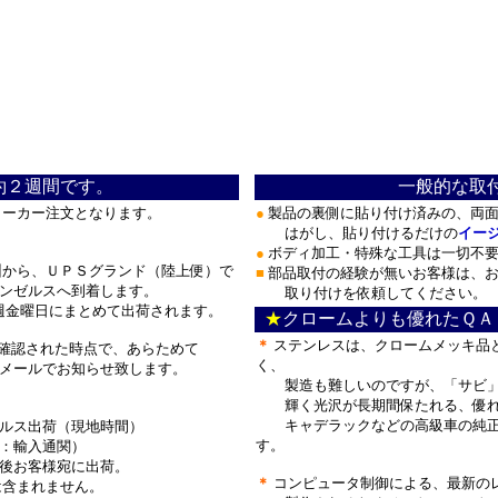
＊
約２週間です。
一般的な取
メーカー注文となります。
●
製品の裏側に貼り付け済みの、両面
はがし、貼り付けるだけの
イー
●
ボディ加工・特殊な工具は一切不
から、ＵＰＳグランド（陸上便）で
■
部品取付の経験が無いお客様は、お
ンゼルスへ到着します。
取り付けを依頼してください。
週金曜日にまとめて出荷されます。
★
クロームよりも優れたＱＡ
＊
ステンレスは、クロームメッキ品
確認された時点で、あらためて
く、
ールでお知らせ致します。
製造も難しいのですが、「サビ」
輝く光沢が長期間保たれる、優れ
キャデラックなどの高級車の純正
ルス出荷（現地時間）
す。
：輸入通関）
後お客様宛に出荷。
＊
コンピュータ制御による、最新の
は含まれません。