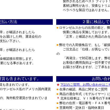
製作されるためベスト フィット
素材は剛性があり、安価なトリムに
ペラペラな製品ではありません
支払い方法
２重に検品して
■
ロサンゼルスからの出荷の前と、
常」が確認されましたら
慎重に検品を実施しております
をお届けした時、運送会社の
「正常」と確認された商品のみを
お支払い下さい。
■
弊社での入荷後検品で、もし「破損
ご注文品と「仕様」が異なってい
常」が確認されましたら
の
。
「再発注」で対応致します。弊社
金確認後出荷致します。
お客様の費用負担は一切不要で
要になる事があります。
お届けが遅れますが、ご了承を
運賃も含まれています。
お問い合
賃も含まれています。
★
下記のご質問、お問い合わせはこ
サンゼルス迄のアメリカ国内運賃
■
在庫の確認、商品に関するご質問
■
商品の適合年式（モデルイヤー）
、海外航空運賃が含まれていま
＊
北米仕様車は、ＶＩＮ番号の下８
■
弊社の住所・電話番号・ＦＡＸ番号
■
営業時間・定休日・臨時休業日