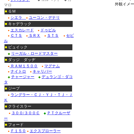
外観イメー
マロ
■
ＧＭ
シエラ
ユーコン・デナリ
●
●
■
キャデラック
エスカレード
ドゥビル
●
●
ＣＴＳ
ＳＲＸ
ＳＴＳ
セビ
●
●
●
●
ル
■
ビュイック
リーガル・ロードマスター
◆
■
ダッジ ダッヂ
ＲＡＭ１５００
マグナム
●
●
ナイトロ
キャリバー
●
●
チャージャー
デュランゴ・ダコ
◆
◆
タ
■
ジープ
ラングラー・ＣＪ・ＹＪ・ＴＪ・Ｊ
●
Ｋ
■
クライスラー
３００/３００Ｃ
ＰＴクルーザ
●
◆
ー
■
フォード
Ｆ１５０
エクスプローラー
●
●