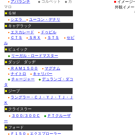
アバランチ
コルベット
カ
■
イメージ
●
◆
◆
マロ
外観イメー
■
ＧＭ
シエラ
ユーコン・デナリ
●
●
■
キャデラック
エスカレード
ドゥビル
●
●
ＣＴＳ
ＳＲＸ
ＳＴＳ
セビ
●
●
●
●
ル
■
ビュイック
リーガル・ロードマスター
◆
■
ダッジ ダッヂ
ＲＡＭ１５００
マグナム
●
●
ナイトロ
キャリバー
●
●
チャージャー
デュランゴ・ダコ
◆
◆
タ
■
ジープ
ラングラー・ＣＪ・ＹＪ・ＴＪ・Ｊ
●
Ｋ
■
クライスラー
３００/３００Ｃ
ＰＴクルーザ
●
◆
ー
■
フォード
Ｆ１５０
エクスプローラー
●
●