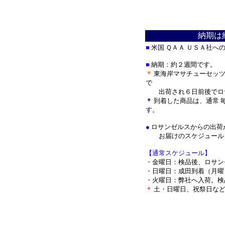
納期は
■
米国 ＱＡＡ ＵＳＡ社へ
■
納期：約２週間です。
＊
東海岸マサチューセッツ
で
出荷され
６日前後でロ
＊
到着した商品は、通常 
す。
●
ロサンゼルスからの出荷
お届けのスケジュールを
【通常スケジュール】
・金曜日：検品後、ロサン
・日曜日：成田到着（月曜
・火曜日：弊社へ入荷。検
＊
土・日曜日、祝祭日など