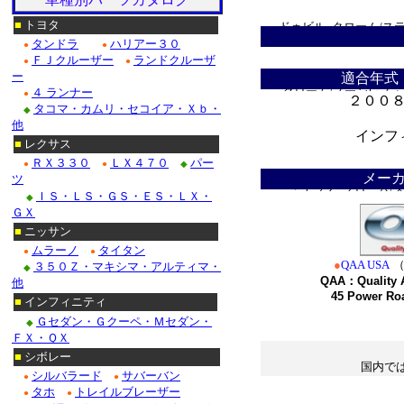
■
トヨタ
ドゥビル_クローム/ス
タンドラ
ハリアー３０
●
●
Ｆ１５０_クローム/ス
ＦＪクルーザー
ランドクルーザ
●
●
ー
適合年式
クローム/ステンレス・
４ ランナー
●
２００
タコマ・カムリ・セコイア・Ｘｂ・
◆
クローム/ステンレス■
他
インフ
■
レクサス
クロームパーツ■ニッサ
＊
ＲＸ３３０
ＬＸ４７０
パー
●
●
◆
メー
ツ
・テラノ_クローム/
ＩＳ・ＬＳ・ＧＳ・ＥＳ・ＬＸ・
◆
ＧＸ
/ステンレス_パーツ・
■
ニッサン
ムラーノ
タイタン
●
●
Ｍ３５_クローム/ステ
●
QAA USA
３５０Ｚ・マキシマ・アルティマ・
◆
QAA：Quality A
他
45 Power Ro
■
インフィニティ
■ホンダ：アコード_
Ｇセダン・Ｇクーペ・Ｍセダン・
◆
*
ＦＸ・ＱＸ
■
シボレー
国内で
シルバラード
サバーバン
●
●
＊
タホ
トレイルブレーザー
●
●