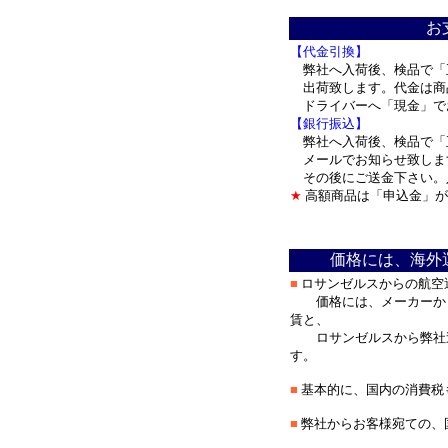
＊
お
【代金引換】
弊社へ入荷後、検品で「
出荷致します。代金は商
ドライバーへ「現金」
【銀行振込】
弊社へ入荷後、検品で「
メールでお知らせ致しま
その後にご送金下さい。
★
高額商品は「申込金」が
＊
価格には、海外
■
ロサンゼルスからの航空
価格には、メーカーから
賃と、
ロサンゼルスから弊社迄
す。
■
基本的に、国内の消費税
■
弊社からお客様宛ての、
＊