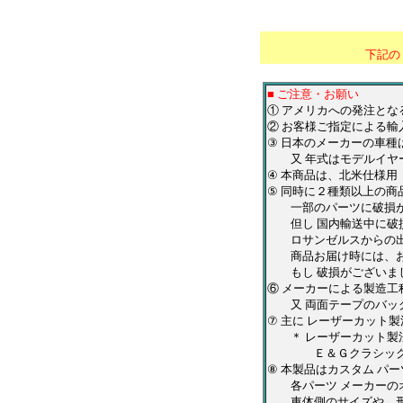
*******************
下記の
■ ご注意・お願い
① アメリカへの発注と
② お客様ご指定による輸
③ 日本のメーカーの車
又 年式はモデルイヤー
④ 本商品は、北米仕様
⑤ 同時に２種類以上の商
一部のパーツに破損が有
但し 国内輸送中に破損
ロサンゼルスからの出荷
商品お届け時には、お
もし 破損がございまし
⑥ メーカーによる製造工
又 両面テープのバック
⑦ 主に レーザーカット
＊ レーザーカット製法
Ｅ＆Ｇクラシックス・
⑧ 本製品はカスタム パ
各パーツ メーカーのオ
車体側のサイズや、形状