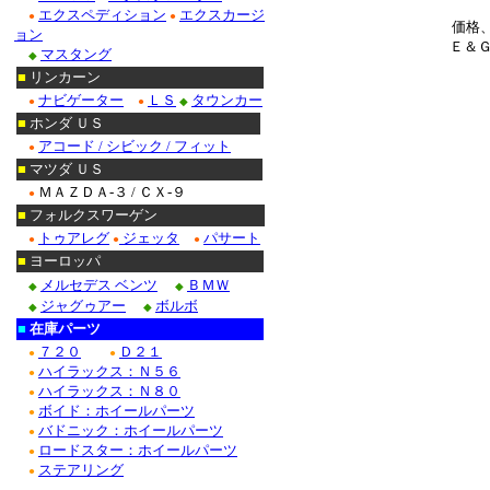
エクスペディション
エクスカージ
●
●
価格
ョン
Ｅ＆
マスタング
◆
■
リンカーン
ナビゲーター
ＬＳ
タウンカー
●
●
◆
■
ホンダ ＵＳ
アコード / シビック / フィット
●
■
マツダ ＵＳ
ＭＡＺＤＡ-３ / ＣＸ-９
●
■
フォルクスワーゲン
トゥアレグ
ジェッタ
パサート
●
●
●
■
ヨーロッパ
メルセデス ベンツ
ＢＭＷ
◆
◆
ジャグゥアー
ボルボ
◆
◆
■
在庫パーツ
７２０
Ｄ２１
●
●
ハイラックス：Ｎ５６
●
ハイラックス：Ｎ８０
●
ボイド：ホイールパーツ
●
バドニック：ホイールパーツ
●
ロードスター：ホイールパーツ
●
ステアリング
●