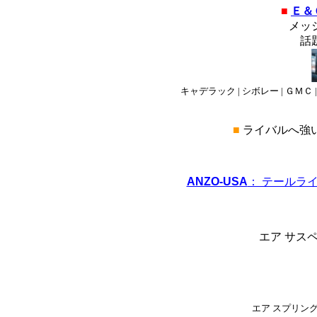
■
Ｅ＆
メッ
話
キャデラック | シボレー | ＧＭＣ |
■
ライバルへ強
ANZO-USA
： テールラ
エア サス
エア スプリング