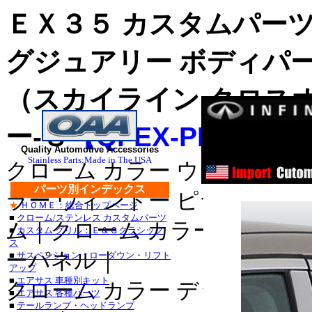
ＥＸ３５ カスタムパー
グジュアリー ボディパ
（スカイライン クロス
ー-８
【QI-EX-PP8
】
ス
ステンレス・
Quality Automotive Accessories
Stainless Parts:Made in The USA
クローム カラー ウィンドゥ 
ステンレス・
パーツ別インデックス
ラー ウィンドー ピラー｜クロ
★
ＨＯＭＥ：総合トップページ
■
クローム/ステンレス カスタムパーツ
■クライスラー：３００
ム｜クローム カラー ドア サ
■
カスタム グリル：Ｅ＆Ｇクラシック
ス
・３００Ｍ_クローム/
ーパネル｜
■
サスペンション：ローダウン・リフト
アップ
セブリング_クローム/
■
エアサス 車種別キット
クローム カラー デッキ トリ
■
エアサス 各種パーツ
デュランゴ_クローム/
■
テールランプ・ヘッドランプ