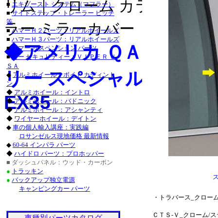
リム｜クローム カラー ライセ
■
エキゾースト システム（マフラー）
・チャージャー_クロー
■
サイドステップ・トレーラー ヒッチ
等
グランドチェロキー_ク
ラー ミラーカバー｜クローム 
■
ハマーＨ２パーツ：リアルホイールズ
■
ハマーＨ３パーツ：リアルホイールズ
タンドラ_クローム/ス
◆アメリカ ＱＡＡ-Ｕ
■
ハマー サスペンション パーツ
■
カー セキュリティー：ＶＩＰＥＲ Ｕ
サーフ_クローム/ステ
ＳＡ
リー スペシャル カスタ
◆
アルミホイール：ボイド カディント
クローム/ステンレス_
ン
◆
アルミホイール：イントロ
ステンレス_パーツ・ラ
EX35
◆
アルミホイール：バドニック
◆
アルミホイール：アシャンティ
ステンレス_パーツ・カ
◆
ワイヤーホイール：デイトン
◆
車の個人輸入講座：実践編
■レクサス：ＩＳ_２５
ロサンゼルス現地価格 最新情報
◆
60-64 インパラ パーツ
/ステンレス_パーツ・
◆
ハイドロ パーツ：プロホッパー
■ ダッシュパネル：ウッド・カーボン
ＧＳ４６０_クローム/
●
トラッキン
●
バックアップ独立電源
ステンレス_パーツ・ア
キャンピングカー パーツ
・トラバース_クローム
ＣＴＳ-Ｖ_クローム/
車種別パーツカタログ