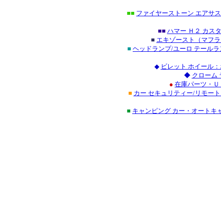
■■
ファイヤーストーン エアサス
■■
ハマー Ｈ２ カス
■
エキゾースト（マフラ
■
ヘッドランプ/ユーロ テール
◆
ビレット ホイール：
◆
クローム
●
在庫パーツ・Ｕ
■
カー セキュリティー/リモー
■
キャンピング カー・オートキ