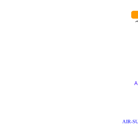
************************
A
AIR-S