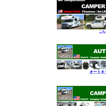
こち
*
*
オートキ
*
*