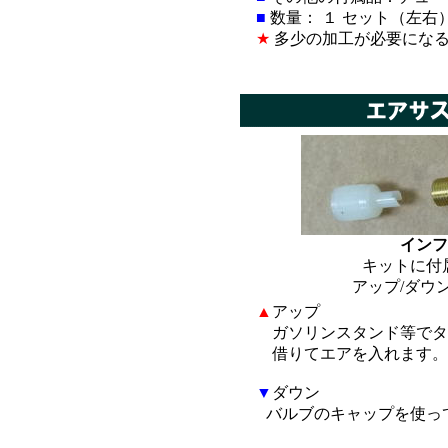
■
数量： １ セット（左右
★
多少の加工が必要にな
*
インフ
キットに付
アップ/ダウ
▲
アップ
ガソリンスタンド等でタ
借りてエアを入れます。
▼
ダウン
■
バルブのキャップを使っ