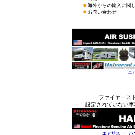
■
海外からの輸入に関
■
お問い合わせ
*
*
エ
*
*
ファイヤース
設定されていない車