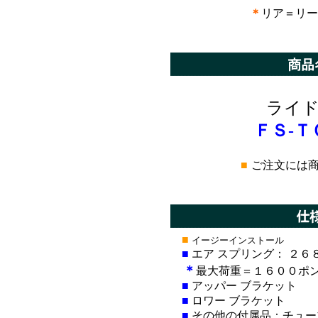
＊
リア＝リー
*
ライド
ＦＳ-Ｔ
■
ご注文には
*
■
イージーインストール
■
エア スプリング： ２６
＊
最大荷重＝１６００ポンド
■
アッパー ブラケット
■
ロワー ブラケット
■
その他の付属品：チュー