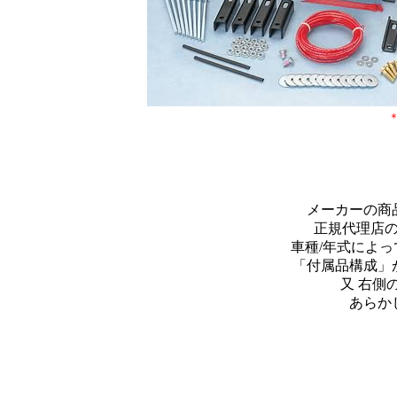
メーカーの商
正規代理店
車種/年式によ
「付属品構成」
又 右側
あらか