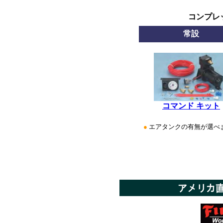
コンプレ
常設
コマンド キット
●
エアタンクの有無が選べ
*********************
*
*