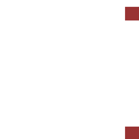
＊
＊
＊