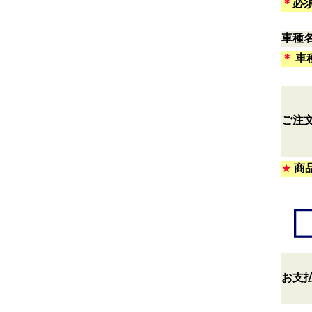
＊
必
*
車種
＊
車
*
ご注
★
商
*
お支