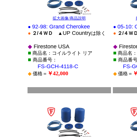
拡大画像/商品説明
92-98: Grand Cherokee
05-10: 
●
●
UP Country
●
２/４ＷＤ
▲
は除く
●
２/４Ｗ
◆
Firestone USA
◆
Firest
■
■
商品名：コイルライト リア
商品名：
■
■
商品番号：
商品番
FS-GCH-4118-C
FS-G
￥42,000
￥
◆
価格＝
◆
価格＝
■
■
*
*