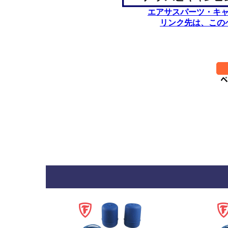
エアサスパーツ・キ
リンク先は、この
********************************
**********
*