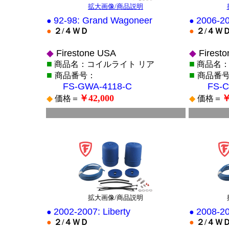
拡大画像/商品説明
92-98: Grand Wagoneer
2006-2
●
●
●
２/４ＷＤ
●
２/４Ｗ
◆
Firestone USA
◆
Firest
■
■
商品名：コイルライト リア
商品名：
■
■
商品番号：
商品番
FS-GWA-4118-C
FS-CO
￥42,000
￥
◆
価格＝
◆
価格＝
■
■
*
*
拡大画像/商品説明
2002-2007: Liberty
2008-20
●
●
●
２/４ＷＤ
●
２/４Ｗ