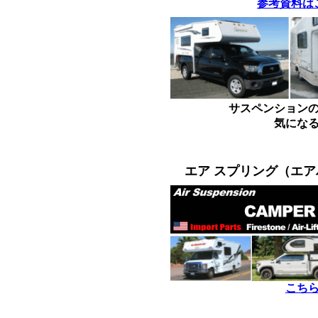
参考資料は
サスペンション
気にな
*
*
エア スプリング（エ
こち
*
*