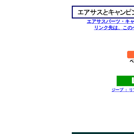
エアサスパーツ・キ
リンク先は、この
********************************
*********
ジープ ： 
*************