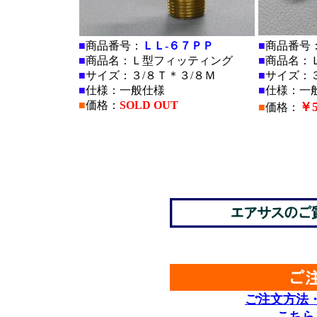
■
商品番号：
ＬＬ-６７ＰＰ
■
商品番号
■
商品名：Ｌ型フィッティング
■
商品名：
■
サイズ：３/８Ｔ＊３/８Ｍ
■
サイズ：３
■
仕様：一般仕様
■
仕様：一
■
価格：
SOLD OUT
￥5
■
価格：
■
■
■
■
ご注文方法
こちら