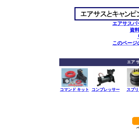
エアサスパ
資
このページ
エア 
コマンド キット
コンプレッサー
スプリ
************
************
*******