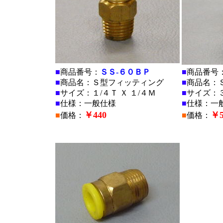
■
商品番号：
ＳＳ-６０ＢＰ
■
商品番号
■
商品名：Ｓ型フィッティング
■
商品名：
■
サイズ：１/４Ｔ Ｘ １/４Ｍ
■
サイズ：３
■
仕様：一般仕様
■
仕様：一
￥440
￥5
■
価格：
■
価格：
■
■