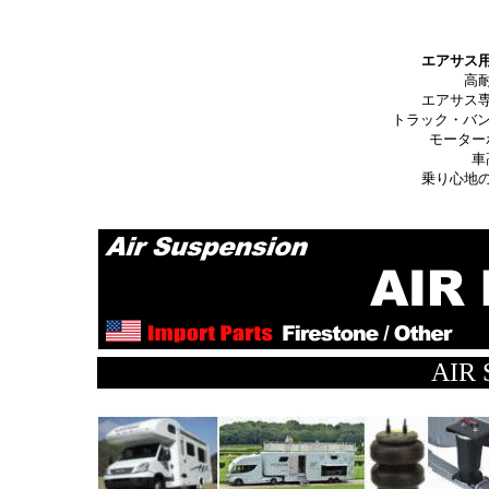
エアサス
高
エアサス
トラック・バ
モーター
車
乗り心地
AIR
*