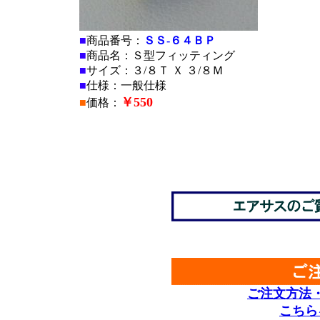
■
商品番号：
ＳＳ-６４ＢＰ
■
商品名：Ｓ型フィッティング
■
サイズ：３/８Ｔ Ｘ ３/８Ｍ
■
仕様：一般仕様
￥550
■
価格：
■
■
■
■
ご注文方法
こちら