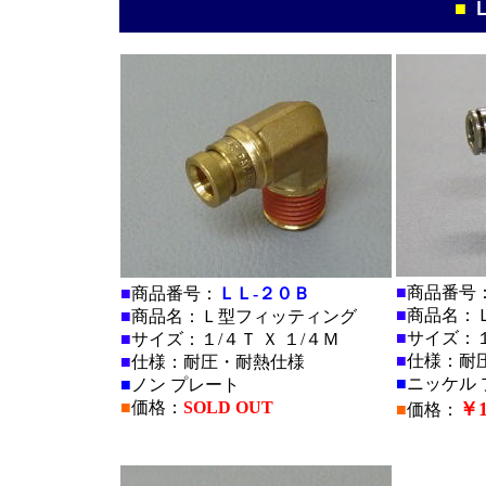
■
■
商品番号
■
商品番号：
ＬＬ-２０Ｂ
■
商品名：
■
商品名：Ｌ型フィッティング
■
サイズ：１
■
サイズ：１/４Ｔ Ｘ １/４Ｍ
■
仕様：耐
■
仕様：耐圧・耐熱仕様
■
ニッケル 
■
ノン プレート
■
価格：
SOLD OUT
￥1
■
価格：
■
■