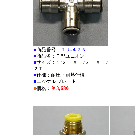
■
商品番号：
ＴＵ-４７Ｎ
■
商品名：Ｔ型ユニオン
■
サイズ：１/２Ｔ Ｘ １/２Ｔ Ｘ １/
２Ｔ
■
仕様：耐圧・耐熱仕様
■
ニッケル プレート
￥3,630
■
価格：
■
■