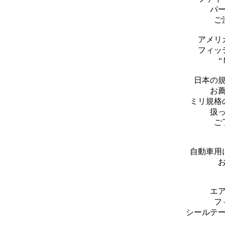
パ
ご
アメリ
フィッ
日本の
お
ミリ規格
扱
ご
自動車用
エ
フ
シールテ