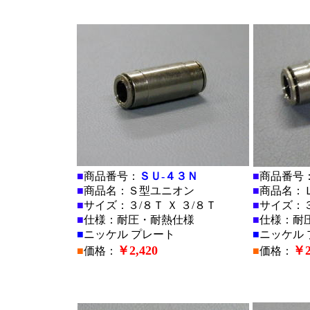
■
■
■
商品番号：
ＳＵ-４３Ｎ
■
商品番号
■
商品名：Ｓ型ユニオン
■
商品名：
■
サイズ：３/８Ｔ Ｘ ３/８Ｔ
■
サイズ：３
■
仕様：耐圧・耐熱仕様
■
仕様：耐
■
ニッケル プレート
■
ニッケル 
￥2,420
￥2
■
価格：
■
価格：
■
■