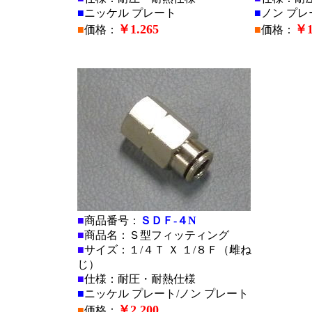
■
ニッケル プレート
■
ノン プレ
￥1.265
￥1
■
価格：
■
価格：
■
■
■
商品番号：
ＳＤＦ-４N
■
商品名：Ｓ型フィッティング
■
サイズ：１/４Ｔ Ｘ １/８Ｆ（雌ね
じ）
■
仕様：耐圧・耐熱仕様
■
ニッケル プレート/ノン プレート
￥2,200
■
価格：