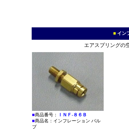
■
■
■
■
■
イン
エアスプリングの
■
商品番号：
ＩＮＦ-８６Ｂ
■
商品名：インフレーション バル
ブ