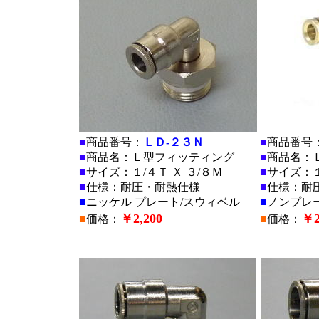
■
商品番号：
ＬＤ-２３Ｎ
■
商品番号
■
商品名：Ｌ型フィッティング
■
商品名：
■
サイズ：１/４Ｔ Ｘ ３/８Ｍ
■
サイズ：１
■
仕様：耐圧・耐熱仕様
■
仕様：耐
■
ニッケル プレート/スウィベル
■
ノンプレ
￥2,200
￥2
■
価格：
■
価格：
■
■