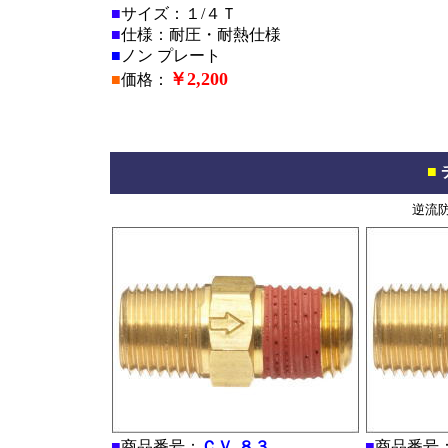
■
サイズ：１/４Ｔ
■
仕様：耐圧・耐熱仕様
■
ノン プレート
￥2,200
■
価格：
*
*
■
逆流
■
商品番号：
ＣＶ-８３
■
商品番号