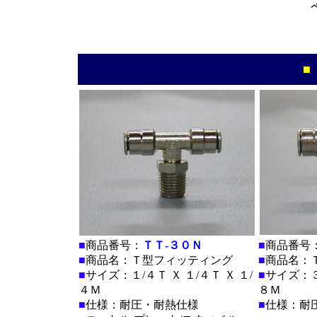
■
■
商品番号：
ＴＴ-３０Ｎ
■
商品番号
■
商品名：Ｔ型フィッティング
■
商品名：
■
サイズ：１/４Ｔ Ｘ １/４Ｔ Ｘ １/
■
サイズ：３/
４Ｍ
８Ｍ
■
仕様：耐圧・耐熱仕様
■
仕様：耐