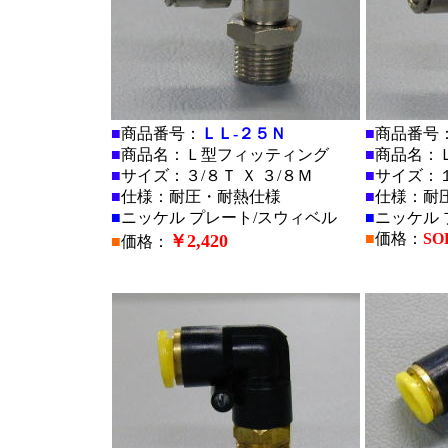
■
商品番号：
ＬＬ-２５Ｎ
■
商品番号
■
商品名：Ｌ型フィッティング
■
商品名：
■
サイズ：３/８Ｔ Ｘ ３/８Ｍ
■
サイズ：１
■
仕様：耐圧・耐熱仕様
■
仕様：耐
■
ニッケル プレート/スウィベル
■
ニッケル 
■
価格：
SO
￥2,420
■
価格：
■
■