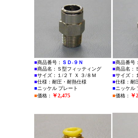
■
商品番号：
ＳＤ-９Ｎ
■
商品番号
■
商品名：Ｓ型フィッティング
■
商品名：
■
サイズ：１/２Ｔ Ｘ ３/８Ｍ
■
サイズ：１
■
仕様：耐圧・耐熱仕様
■
仕様：耐
■
ニッケル プレート
■
ニッケル 
￥2,475
￥2
■
価格：
■
価格：
■
■