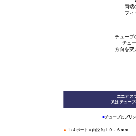
両端
フィ
チューブ
チュ
方向を変
*****************************
エエア ス
又は チュー
■
チューブにプリ
●
１/４ポート＝内径 約１０．６ｍｍ