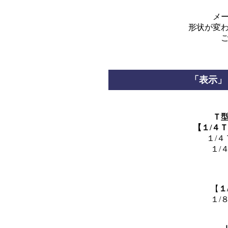
メ
形状が変
「表示」
Ｔ
【１/４
１/４
１/
【
１
１/