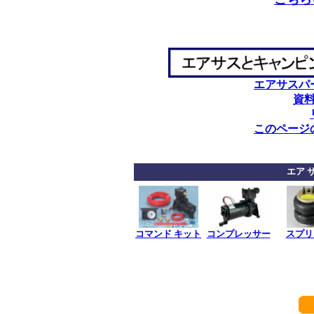
エアサスパ
資
このページ
エア 
コマンド キット
コンプレッサー
スプリ
************
************
*******