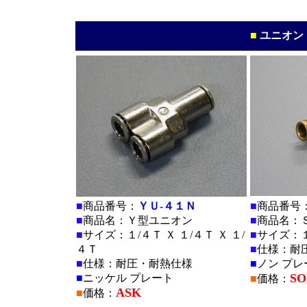
■
ユニオン
■
商品番号：
ＹＵ-４１Ｎ
■
商品番号
■
商品名：Ｙ型ユニオン
■
商品名：
■
サイズ：１/４Ｔ Ｘ １/４Ｔ Ｘ １/
■
サイズ：１
４Ｔ
■
仕様：耐
■
仕様：耐圧・耐熱仕様
■
ノン プレ
SO
■
ニッケル プレート
■
価格：
ASK
■
価格：