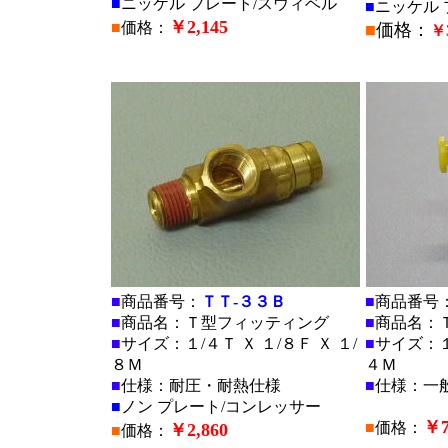
■
ニッケル プレート/スウィベル
■
ニッケル 
￥2,145
■
価格：
■
価格：
￥3
■
■
■
商品番号：
ＴＴ-３３Ｂ
■
商品番号
■
商品名：Ｔ型フィッティング
■
商品名：
■
サイズ：１/４Ｔ Ｘ １/８Ｆ Ｘ １/
■
サイズ：１/
８Ｍ
４Ｍ
■
仕様：耐圧・耐熱仕様
■
仕様：一
■
ノン プレート/コンレッサー
￥7
■
価格：
￥2,860
■
価格：