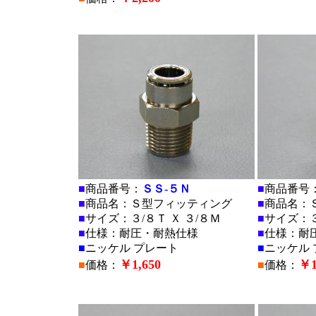
■
■
■
商品番号：
ＳＳ-５Ｎ
■
商品番号
■
商品名：Ｓ型フィッティング
■
商品名：
■
サイズ：３/８Ｔ Ｘ ３/８Ｍ
■
サイズ：３
■
仕様：耐圧・耐熱仕様
■
仕様：耐
■
ニッケル プレート
■
ニッケル 
￥1,650
￥1
■
価格：
■
価格：
■
■