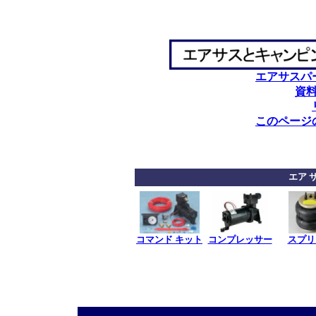
エアサスパ
資
このページ
エア 
コマンド キット
コンプレッサー
スプリ
************
************
*******