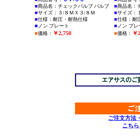
■
商品名：チェックバルブ バルブ
■
商品名：
■
サイズ：３/８ＭＸ３/８Ｍ
■
サイズ：１
■
仕様：耐圧・耐熱仕様
■
仕様：耐
■
ノン プレート
■
ノン プレ
￥2,750
￥2
■
価格：
■
価格：
■
■
■
■
ご注文方法
こちら