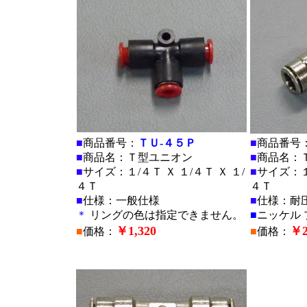
■
商品番号：
ＴＵ-４５Ｐ
■
商品番号
■
商品名：Ｔ型ユニオン
■
商品名：
■
サイズ：１/４Ｔ Ｘ １/４Ｔ Ｘ １/
■
サイズ：１/
４Ｔ
４Ｔ
■
仕様：一般仕様
■
仕様：耐
＊
リングの色は指定できません。
■
ニッケル 
￥1,320
￥2
■
価格：
■
価格：
■
■