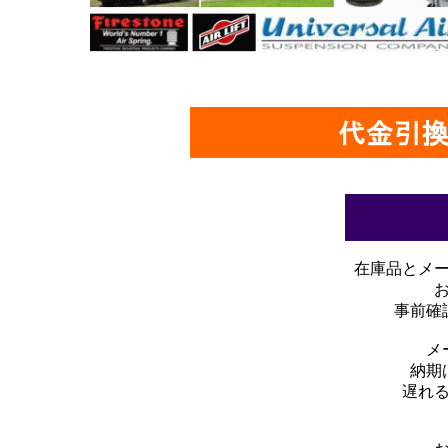
在庫品とメ
事前確
メ
納期
遅れ