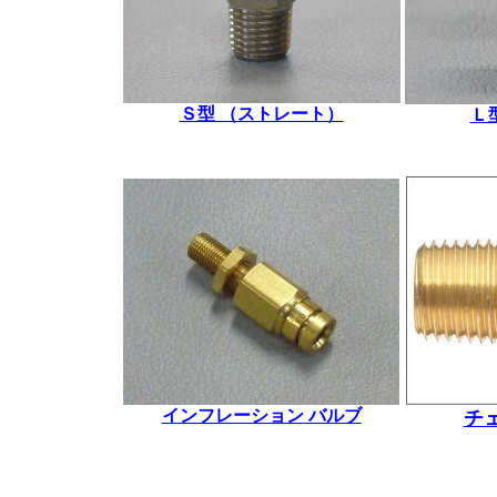
Ｓ型 （ストレート）
Ｌ
*
*
インフレーション バルブ
チ
*
*
*