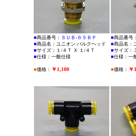
■
商品番号：
ＳＵＢ-６５ＢＰ
■
商品番号
■
商品名：ユニオン バルクヘッド
■
商品名：
■
サイズ：１/４Ｔ Ｘ １/４Ｔ
■
サイズ：３
■
仕様：一般仕様
■
仕様：一
￥1,100
￥1
■
価格：
■
価格：
■
■