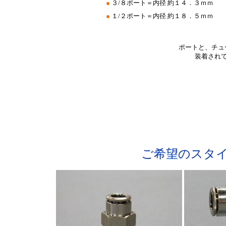
●
３/８ポート＝内径 約１４．３ｍｍ
●
１/２ポート＝内径 約１８．５ｍｍ
ポートと、チュ
装着され
*****************************
*
*
*
ご希望のスタ