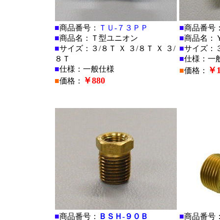
■
商品番号：
ＴＵ-７３ＰＰ
■
商品番号
■
商品名：Ｔ型ユニオン
■
商品名：
■
サイズ：３/８Ｔ Ｘ ３/８Ｔ Ｘ ３/
■
サイズ：３
８Ｔ
■
仕様：一
■
仕様：一般仕様
￥1
■
価格：
￥880
■
価格：
■
■
■
商品番号：
ＢＳＨ-９０Ｂ
■
商品番号