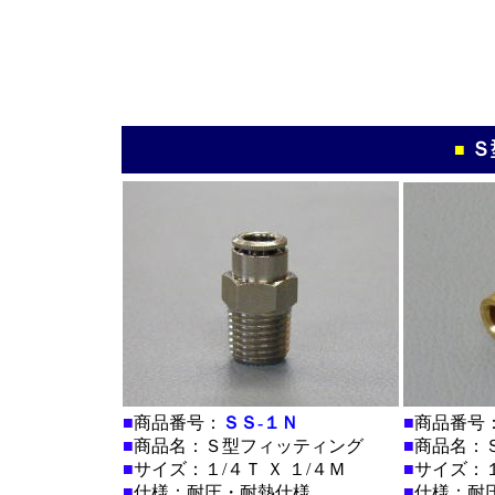
*
*
*
*
*
*
■
Ｓ
■
■
商品番号：
ＳＳ-１Ｎ
■
商品番号
■
商品名：Ｓ型フィッティング
■
商品名：
■
サイズ：１/４Ｔ Ｘ １/４Ｍ
■
サイズ：１
■
仕様：耐圧・耐熱仕様
■
仕様：耐