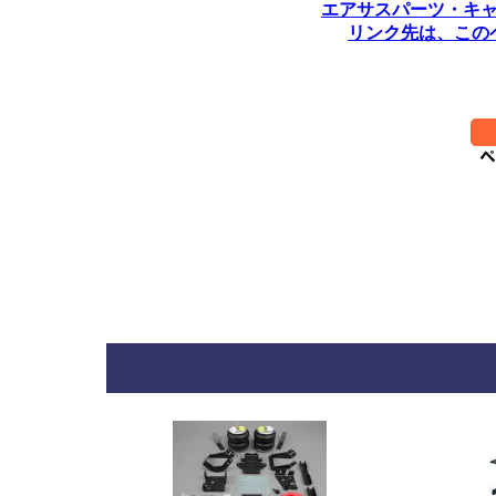
エアサスパーツ・キ
リンク先は、この
********************************
**********
*