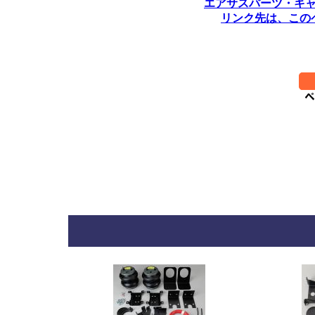
エアサスパーツ・キ
リンク先は、この
********************************
**********
*