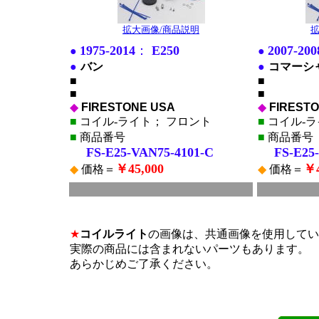
拡大画像/商品説明
拡
1975-2014
：
E250
2007-200
●
●
●
バン
●
コマーシ
■
■
■
■
◆
FIRESTONE USA
◆
FIREST
■
コイル-ライト； フロント
■
コイル-ラ
■
商品番号
■
商品番号
FS-E25-VAN75-4101-C
FS-E25-
￥45,000
￥4
◆
価格＝
◆
価格＝
■
■
*
*
★
コイルライト
の画像は、共通画像を使用してい
実際の商品には含まれないパーツもあります。
あらかじめご了承ください。
*
*