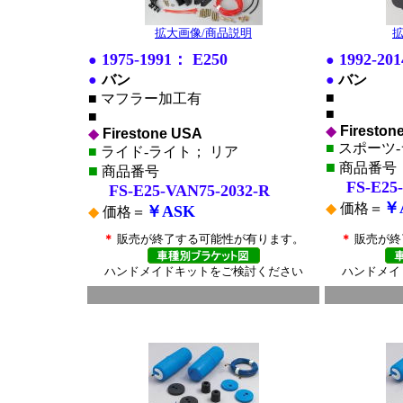
拡大画像/商品説明
拡
1975-1991：
E250
1992-20
●
●
●
バン
●
バン
■
■
マフラー加工有
■
■
◆
Fireston
◆
Firestone USA
■
スポーツ-
■
ライド-ライト； リア
■
商品番号
■
商品番号
FS-E25-V
FS-E25-VAN75-2032-R
￥
◆
価格＝
￥ASK
◆
価格＝
＊
販売が終了する可能性が有ります。
＊
販売が終
ハンドメイドキットをご検討ください
ハンドメイ
■
■
*
*