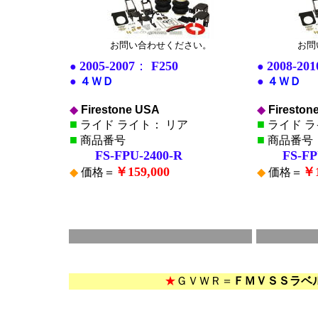
お問い合わせください。
お問
2005-2007
：
F250
2008-201
●
●
●
４ＷＤ
●
４ＷＤ
◆
Firestone USA
◆
Fireston
■
■
ライド ライト： リア
ライド ラ
■
■
商品番号
商品番号
FS-FPU-2400-R
FS-FPU-
￥159,000
￥1
◆
価格＝
◆
価格＝
■
*
*
★
ＧＶＷＲ＝
ＦＭＶＳＳラベ