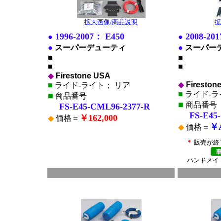
拡大画像/商品説明
拡
1996-2007： E450
2008-20
●
●
●
スーパーデューティ
●
スーパー
■
■
■
■
◆
Firestone USA
◆
Fireston
■
ライド-ライト； リア
■
ライド-ラ
■
商品番号
■
商品番号
FS-E45-CML96-2377-R
FS-E45-
￥162,000
◆
価格＝
￥
◆
価格＝
＊
販売が終
ハンドメイ
■
■
*
*