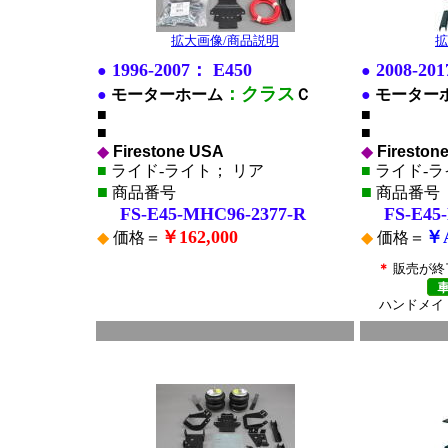
拡大画像/商品説明
拡
1996-2007： E450
2008-20
●
●
：クラス
●
モーターホーム
Ｃ
●
モーター
■
■
■
■
◆
Firestone USA
◆
Fireston
■
ライド-ライト； リア
■
ライド-ラ
■
■
商品番号
商品番号
FS-E45-MHC96-2377-R
FS-E45-
￥162,000
￥
◆
価格＝
◆
価格＝
＊
販売が終
ハンドメイ
■
■
*
*