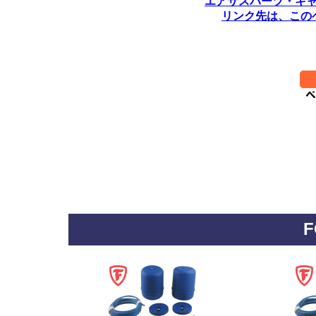
エアサスパーツ・キ
リンク先は、この
********************************
**********
F
*