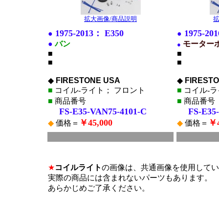
拡大画像/商品説明
拡
1975-2013： E350
1975-20
●
●
●
バン
モーター
●
■
■
■
■
◆
FIRESTONE USA
◆
FIREST
■
コイル-ライト； フロント
■
コイル-ラ
■
商品番号
■
商品番号
FS-E35-VAN75-4101-C
FS-E35-
￥45,000
￥4
◆
価格＝
◆
価格＝
■
*
*
★
コイルライト
の画像は、共通画像を使用してい
実際の商品には含まれないパーツもあります。
あらかじめご了承ください。
*
*