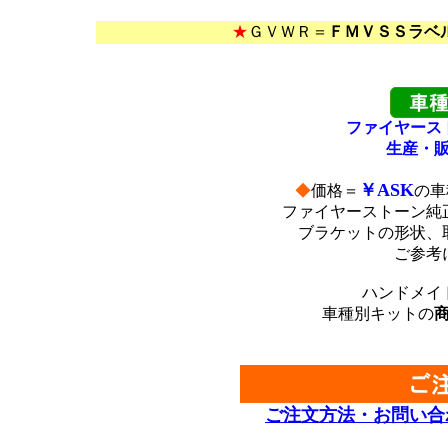
*
★
ＧＶＷＲ＝
ＦＭＶＳＳラベ
*
ファイヤース
生産・
￥ASK
◆
価格＝
の車
ファイヤーストーン純
ブラケットの形状、
ご参考
ハンドメイ
車種別キットの
ご注文方法・お問い合