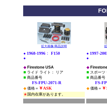
FO
*
拡大画像/商品説明
拡
1968-1996
：
F150
1997-200
●
●
●
●
◆
Firestone USA
◆
Fireston
■
■
ライド ライト： リア
スポーツ 
■
■
商品番号
商品番号
FS-FPU-2071-R
FS-FPU-
￥ASK
￥1
◆
価格＝
◆
価格＝
★
国内在庫があります。
■
■
*