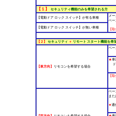
*
【１】
セキュリティ機能のみを希望される方
メー
【電動ドア ロック スイッチ】が有る車種
ベー
【電動ドア ロック スイッチ】が無い車種
【取
■
【２】
セキュリティ
＋
リモート スタート機能を希
ベー
＊
★
車
ドア
【単方向】
リモコンを希望する場合
＊
【取
リ
＊
ベー
また
★
通
＊
★
車
【双方向】
リモコンを希望する場合