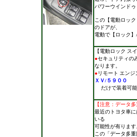
パワーウインドゥ
この【電動ロック
のドアが、
電動で【ロック】
＊
【電動ロック ス
●
セキュリティの
なります。
●
リモート エンジ
ＸＶ/５９００
だけで装着可
＊
【注意：データ多
最近のトヨタ車に
いる
可能性が有ります
この「データ多重