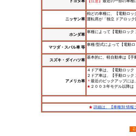
トヨタ車
【注意】
最近の一部の車種
＊
殆どの車種に、【電動ロッ
ニッサン車
運転席が「独立 ドアロッ
＊
車種によって【電動ロック
ホンダ車
＊
車種/型式によって【電動ロ
マツダ・スバル車 等
＊
基本的に、軽自動車は【手
スズキ・ダイハツ車
＊
４ドア車は、【電動ロック
２ドア車は、【手動ロック
アメリカ車
＊
最近のピックアップには
★
２００３年モデル以降は
＊
■
★
詳細は、【車種別 情報