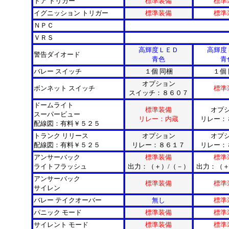
ドア トリガー
標準装備
標準
イグニッション トリガー
標準装備
標準
ＮＰＣ
ＶＲＳ
高輝度ＬＥＤ
高輝度
警告ダイオード
青色
青
バレー スイッチ
１個 同梱
１個
オプション
ボンネット スイッチ
標準
スイッチ：８６０７
ドームライト
標準装備
オプ
スーパービュー
リレー：内蔵
リレー：
配線図：有料￥５２５
トランク リリース
オプション
オプ
配線図：有料￥５２５
リレー：８６１７
リレー：
アンサーバック
標準装備
標準
ライトフラッシュ
出力：（＋）/（－）
出力：（＋
アンサーバック
標準装備
標準
サイレン
バレー テイクオーバー
無し
標準
パニック モード
標準装備
標準
サイレント モード
標準装備
標準