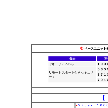
②
ベースユニット
機能
販
セキュリティのみ
１００
５６０
リモート スタート付きセキュリ
７７１
ティ
７９１Ｘ
*
【
■
Ｖｉｐｅｒ：
１００