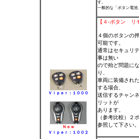
す。
一般的な「ボタン電池
＊
【４-ボタン リ
４個のボタンの
可能です。
通常はセキュリ
事は無い
ので殆ど問題に
り、
車両に装備され
する場合、
Ｖｉｐｅｒ：１０００
送信するチャン
リットが
あります。
（参考比較）２ボ
参照して下さい
Ｎｅｗ
＊
Ｖｉｐｅｒ：１００２