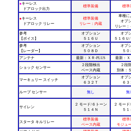
●
キーレス
標準装備
標準
ドアロック出力
車種に
●
キーレス
標準装備
オプ
ドアロック リレー
リレー：内蔵
リレー：
参考
オプション
オプ
【ボイス】
５１６Ｕ
５１６Ｕ
参考
オプション
オプ
【レーダー】
５０８Ｄ
５０
アンテナ
最新：ＸＲ-PLUS
最新：ＸＲ
２段階検出
２段
ショック センサー
ベース内蔵
別体：
オプション
オプ
マーキュリー スイッチ
６３２Ｔ
６３
ループ センサー
無し
無
２ モード/６トーン
２ モード
サイレン
５１４Ｎ
５１
標準装備
標準
スタータ キルリレー
ベース内蔵
モジュ