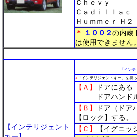
Ｃｈｅｖｙ
Ｃａｄｉｌｌａｃ
Ｈｕｍｍｅｒ Ｈ２
＊
１００２
の内蔵
は使用できません
■
「インテ
●
「インテリジェントキー」を持
【Ａ】
ドアにある
【Ａ】
ドアハンド
【Ｂ】
ドア（ドア
【ロック】する。
【インテリジェント
【Ｃ】
【イグニッ
キー】