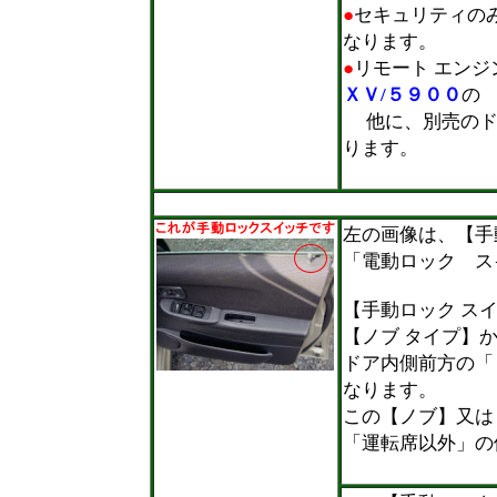
●
セキュリティの
なります。
●
リモート エンジ
ＸＶ/５９００
の
他に、別売のド
ります。
＊
■
左の画像は、【手
「電動ロック ス
【手動ロック ス
【ノブ タイプ】
ドア内側前方の「
なります。
この【ノブ】又は
「運転席以外」の
＊