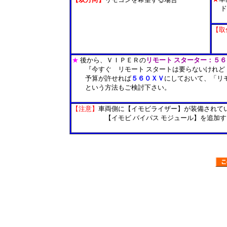
ドア
＊
【取
取
＊
★
後から、ＶＩＰＥＲの
リモート スターター：５６
『今すぐ リモート スタートは要らないけれど
予算が許せれば
５６０ＸＶ
にしておいて、「リ
という方法もご検討下さい。
＊
【注意】
車両側に【イモビライザー】が装備されて
【イモビ バイパス モジュール】を追加する
＊