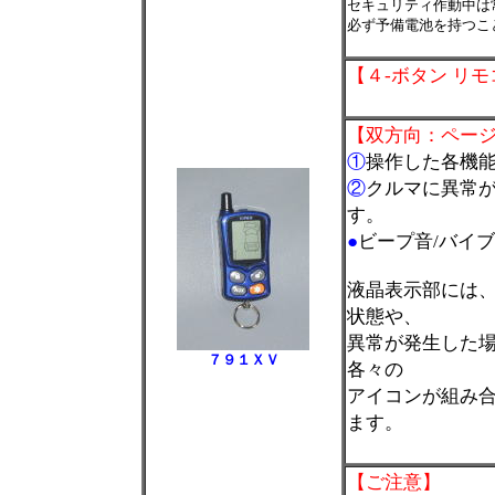
セキュリティ作動中は
必ず予備電池を持つこ
＊
【４-ボタン リ
＊
【双方向：ページ
①
操作した各機
②
クルマに異常が
す。
●
ビープ音/バイ
液晶表示部には
状態や、
異常が発生した場
７９１ＸＶ
各々の
アイコンが組み
ます。
＊
【ご注意】