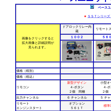
ベースユ
★
ＳＳＴシリーズ
ドアロックリレー内
リモート
蔵
１００２
５６
画像をクリックすると
拡大画像と詳細説明が
見られます。
********************
***************
********
価格（税別）
価格（税込）
新型デザイン
小型オ
リモコン
４-ボタン
４-
２個 同梱
２個
出力チャンネル
６ チャンネル
５ チ
リモート
オプション
標準
エンジンスタート
５６１Ｔ