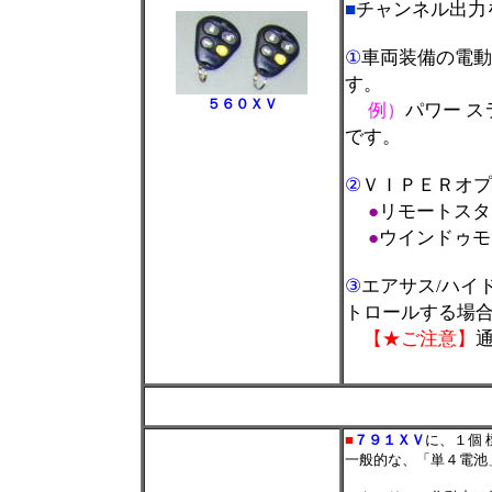
■
チャンネル出力
①
車両装備の電動
す。
５６０ＸＶ
例）
パワー 
です。
②
ＶＩＰＥＲオプ
●
リモートスタ
●
ウインドゥモ
③
エアサス/ハイ
トロールする場
【★ご注意】
＊
■
■
７９１ＸＶ
に、１個
一般的な、「単４電池