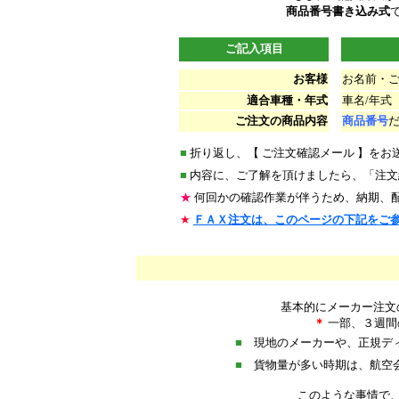
商品番号書き込み式
ご記入項目
お客様
お名前・
適合車種・年式
車名/年式
ご注文の商品内容
商品番号
■
折り返し、【 ご注文確認メール 】を
■
内容に、ご了解を頂けましたら、「注文
★
何回かの確認作業が伴うため、納期、
★
ＦＡＸ注文は、このページの下記をご
********************
*
********
基本的にメーカー注文
＊
一部、３週間
■
現地のメーカーや、正規ディ
■
貨物量が多い時期は、航空会
このような事情で