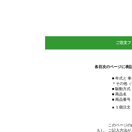
************************************
ご注文フ
各目次のページに表
■ 年式と 
＊その他（
■ 駆動方式
■ 商品名
■ 商品番号
● １個注文
このページの
もし、ご記入方法が