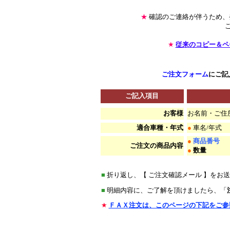
★
確認のご連絡が伴うため、
★
従来のコピー＆ペ
ご注文フォーム
にご記
ご記入項目
お客様
お名前・ご住
適合車種・年式
●
車名/年式 
●
商品番号
ご注文の商品内容
●
数量
*
■
折り返し、【 ご注文確認メール 】を
■
明細内容に、ご了解を頂けましたら、「
★
ＦＡＸ注文は、このページの下記をご参
********************
**********