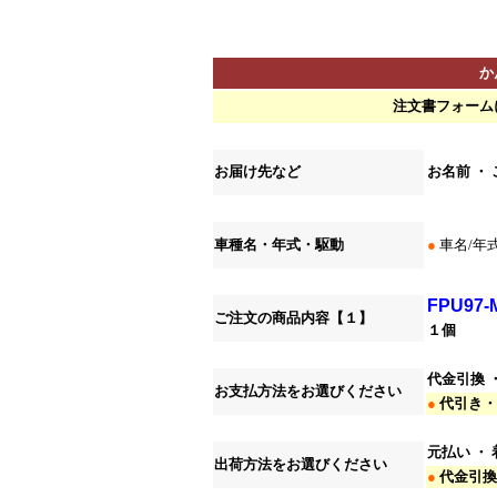
か
注文書フォーム
*
お届け先など
お名前 ・
*
車種名・年式・駆動
●
車名/年
*
FPU97-M
ご注文の商品内容【１】
１個
*
代金引換 
お支払方法をお選びください
●
代引き・
*
元払い ・
出荷方法をお選びください
●
代金引換