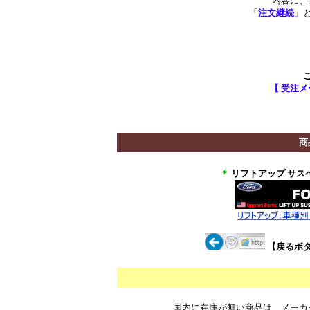
内容に、
「
注文継続
」
【 受注メ
**********************
*******
商
＊
リフトアップ サス
【戻るボ
国内に在庫が無い商品は、メーカ