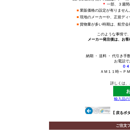
＊
一部、３週間
■
業販価格の設定が有りません
■
現地のメーカーや、正規ディ
■
貨物量が多い時期は、航空会
このような事情で
メーカー発注後は、お客
納期 ・ 送料 ・ 代引
お電話で
０４
ＡＭ１１時～ＰＭ
詳しくは、
輸入品の
【 戻るボ
ご注文