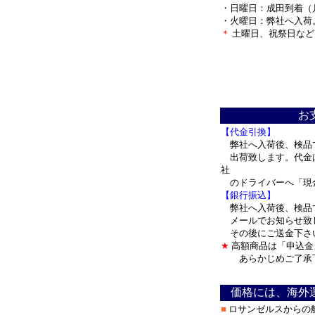
・日曜日：成田到着（
・火曜日：弊社へ入荷
＊
土曜日、祝祭日など
＊
お
【代金引換】
弊社へ入荷後、検品
出荷致します。代金
社
のドライバーへ「現
【銀行振込】
弊社へ入荷後、検品
メールでお知らせ致
その後にご送金下さ
★
高額商品は「申込金
あらかじめご了承
＊
価格には、海外
■
ロサンゼルスからの