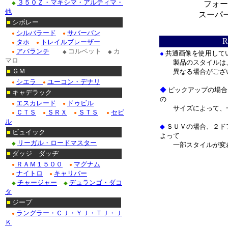
３５０Ｚ・マキシマ・アルティマ・
フォー
◆
他
スーパ
■
シボレー
＊
シルバラード
サバーバン
●
●
タホ
トレイルブレーザー
●
●
アバランチ
コルベット
カ
●
◆
◆
●
共通画像を使用して
マロ
製品のスタイルは、
■
ＧＭ
異なる場合がござ
シエラ
ユーコン・デナリ
●
●
◆
ピックアップの場合
■
キャデラック
の
エスカレード
ドゥビル
●
●
サイズによって、一
ＣＴＳ
ＳＲＸ
ＳＴＳ
セビ
●
●
●
●
ル
◆
ＳＵＶの場合、２ド
■
ビュイック
よって
リーガル・ロードマスター
◆
一部スタイルが変
■
ダッジ ダッヂ
＊
ＲＡＭ１５００
マグナム
●
●
ナイトロ
キャリバー
●
●
チャージャー
デュランゴ・ダコ
◆
◆
タ
■
ジープ
ラングラー・ＣＪ・ＹＪ・ＴＪ・Ｊ
●
Ｋ