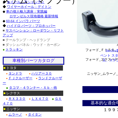
ステム（マフラー）
◆
ホイール：アシャンティ
◆
ワイヤーホイール：デイトン
シボレー_サバーバ
◆
車の個人輸入講座：実践編
シボレー_Ｃ/K１５
ロサンゼルス現地価格 最新情報
◆
60-64 インパラ パーツ
・シボレー_アバラン
◆
ハイドロ パーツ：プロホッパー
■
サスペンション：ローダウン・リフト
アップ
ＧＭ_ユーコン
■ テールランプ・ヘッドランプ
ＧＭ_サバナ
■ ダッシュパネル：ウッド・カーボン
●
トラッキン
フォード_Ｆ１５０_
Dee
ベント ス
フォード_エクスペデ
車種別パーツカタログ
又、ステ
■
トヨタ
タンドラ
ハリアー３０
ニッサン_ムラーノ
●
●
ＦＪクルーザー
ランドクルーザ
●
●
ー
タコマ・４ランナー・Ｘｂ・他
◆
■
レクサス
＊
ＲＸ３３０
ＬＸ４７０
ＧＸ
●
●
◆
基本的な適合
４７０
■
ニッサン
１９９
ムラーノ
タイタン
●
●