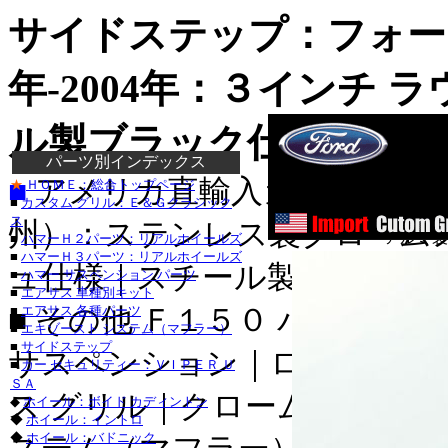
サイドステップ：
フォー
年-2004年：３インチ 
ル製ブラック仕様 DeeZe
パーツ別インデックス
ステンレス製
■
アメリカ直輸入カスタムパ
★
ＨＯＭＥ：総合トップページ
ステン
■
カスタム グリル：Ｅ＆Ｇクラシック
スチール製
ス
州）：ステンレス製クローム
アルミ製
■
ハマーＨ２パーツ：リアルホイールズ
■
ハマーＨ３パーツ：リアルホイールズ
ュ仕様｜スチール製ブラック
■
ハマー サスペンション パーツ
■
エアサス 車種別キット
ダッジ_RAM_ラ
■ その他 Ｆ１５０ パーツ：
■
エアサス 各種パーツ
ダッジ_ナイトロ_
■
エキゾースト システム（マフラー）
ジープ_ラングラー_
■
サイドステップ
サスペンション｜ローダウン
■
カー セキュリティー：ＶＩＰＥＲ Ｕ
ジープ_グランドチェ
ＳＡ
ス グリル｜クローム/ステン
◆
ホイール：ボイド カディントン
トヨタ_タンドラ
◆
ホイール：イントロ
トヨタ_ＦＪクルー
◆
ホイール：バドニック
トヨタ_４ランナー