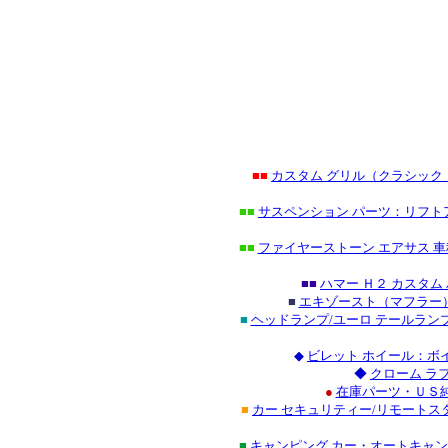
■■
カスタム グリル（クラシッ
■■
サスペンション パーツ：リフト
■■
ファイヤーストーン エアサス 
■■
ハマー Ｈ２ カスタ
■
エキゾースト（マフラー）
■
ヘッドランプ/ユーロ テールラン
◆
ビレット ホイール：ボ
◆
クローム ラ
●
在庫パーツ・ＵＳ純
■
カー セキュリティー/リモートス
■
キャンピング カー・オートキャ