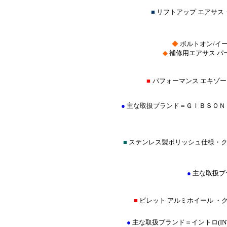
■
リフトアップ エアサ
◆
ボルトオン/イ
◆
補修用エアサス パ
■
パフォーマンス エキゾ
●
主な取扱ブランド＝ＧＩＢＳＯＮ
■
ステンレス製ポリッシュ仕様・ク
●
主な取扱ブ
■
ビレット アルミホイール ・
●
主な取扱ブランド＝イントロ(INTRO) 