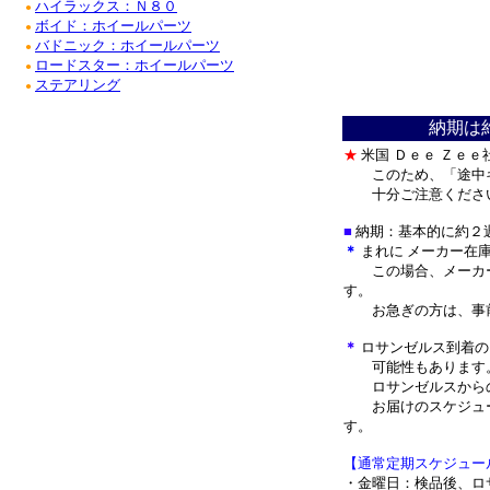
ハイラックス：Ｎ８０
●
ボイド：ホイールパーツ
●
バドニック：ホイールパーツ
●
ロードスター：ホイールパーツ
●
ステアリング
●
＊
納期は
★
米国
Ｄｅｅ Ｚｅｅ
このため、「途中
十分ご注意くださ
■
納期：基本的に約２
＊
まれに メーカー在
この場合、メーカー
す。
お急ぎの方は、事前
＊
ロサンゼルス到着の
可能性もあります
ロサンゼルスからの
お届けのスケジュー
す。
【通常定期スケジュー
・金曜日：検品後、ロ