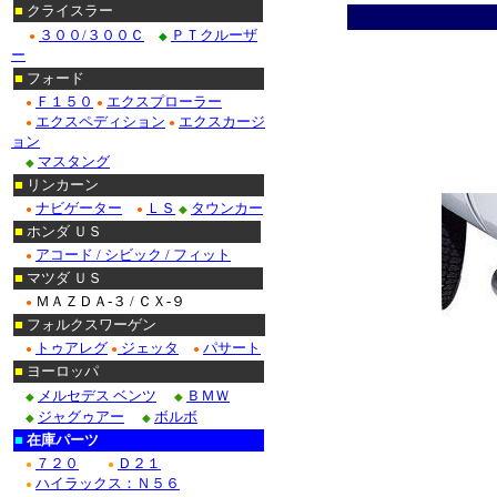
■
クライスラー
３００/３００Ｃ
ＰＴクルーザ
●
◆
ー
■
フォード
Ｆ１５０
エクスプローラー
●
●
エクスペディション
エクスカージ
●
●
ョン
マスタング
◆
■
リンカーン
ナビゲーター
ＬＳ
タウンカー
●
●
◆
■
ホンダ ＵＳ
アコード / シビック / フィット
●
■
マツダ ＵＳ
ＭＡＺＤＡ-３ / ＣＸ-９
●
■
フォルクスワーゲン
トゥアレグ
ジェッタ
パサート
●
●
●
■
ヨーロッパ
メルセデス ベンツ
ＢＭＷ
◆
◆
ジャグゥアー
ボルボ
◆
◆
■
在庫パーツ
７２０
Ｄ２１
●
●
ハイラックス：Ｎ５６
●