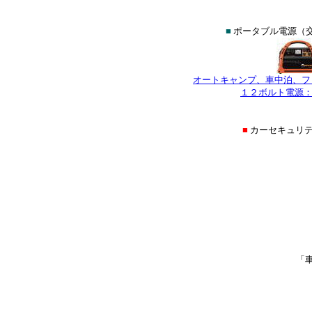
■
ポータブル電源（交
オートキャンプ、車中泊、フ
１２ボルト電源：
■
カーセキュリ
「