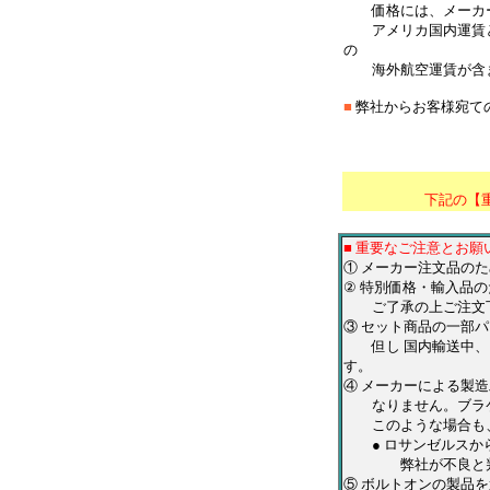
価格には、メーカー
アメリカ国内運賃と
の
海外航空運賃が含ま
■
弊社からお客様宛て
＊
****************
下記の【
■ 重要なご注意とお願
① メーカー注文品の
② 特別価格・輸入品
ご了承の上ご注文
③ セット商品の一部
但し 国内輸送中、ご
す。
④ メーカーによる製
なりません。ブラケ
このような場合も、
● ロサンゼルスから
弊社が不良と判断し
⑤ ボルトオンの製品