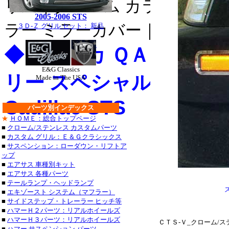
リム｜クローム カラー ライセ
・チャージャー_クロー
2005-2006 STS
グランドチェロキー_ク
ラー ミラーカバー｜クローム 
３Ｄ-Ｚ グリル セット： 新品
タンドラ_クローム/ス
◆アメリカ ＱＡＡ-Ｕ
サーフ_クローム/ステン
E&G Classics
クローム/ステンレス_
リー スペシャル カス
Made in The USA
ステンレス_パーツ・ラ
Cadillac STS
パーツ別インデックス
ステンレス_パーツ・カ
★
ＨＯＭＥ：総合トップページ
■
クローム/ステンレス カスタムパーツ
■レクサス：ＩＳ_２５
■
カスタム グリル：Ｅ＆Ｇクラシックス
■
サスペンション：ローダウン・リフトア
/ステンレス_パーツ・
ップ
■
エアサス 車種別キット
ＧＳ４６０_クローム/
■
エアサス 各種パーツ
■
テールランプ・ヘッドランプ
ステンレス_パーツ・ア
■
エキゾースト システム（マフラー）
■
サイドステップ・トレーラー ヒッチ等
・トラバース_クローム
■
ハマーＨ２パーツ：リアルホイールズ
■
ハマーＨ３パーツ：リアルホイールズ
ＣＴＳ-Ｖ_クローム/
■
ハマー サスペンション パーツ