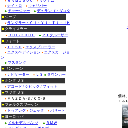
ＲＡＭ１５００
マグナム
●
●
ナイトロ
キャリバー
●
●
チャージャー
デュランゴ・ダコタ
◆
◆
■
ジープ
ラングラー・ＣＪ・ＹＪ・ＴＪ・ＪＫ
●
■
クライスラー
３００/３００Ｃ
ＰＴクルーザー
●
◆
■
フォード
Ｆ１５０
エクスプローラー
●
●
エクスペディション
エクスカージョ
●
●
ン
マスタング
◆
■
リンカーン
ナビゲーター
ＬＳ
タウンカー
●
●
◆
■
ホンダ ＵＳ
アコード / シビック / フィット
●
■
マツダ ＵＳ
価格
ＭＡＺＤＡ-３ / ＣＸ-９
●
Ｅ＆
■
フォルクスワーゲン
トゥアレグ
ジェッタ
パサート
●
●
●
■
ヨーロッパ
メルセデス ベンツ
ＢＭＷ
◆
◆