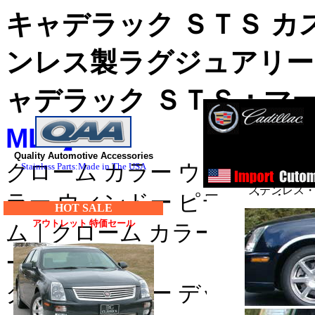
キャデラック ＳＴＳ カ
ンレス製ラグジュアリー
ャデラック ＳＴＳ：マ
ML6】
ス
Quality Automotive Accessories
ステンレス・
クローム カラー ウィンドゥ 
Stainless Parts:Made in The USA
ステンレス・
ラー ウィンドー ピラー｜クロ
HOT SALE
■クライスラー：３００
アウトレット 特価セール
ム｜クローム カラー ドア サ
・３００Ｍ_クローム/
ーパネル｜
セブリング_クローム/
クローム カラー デッキ トリ
デュランゴ_クローム/