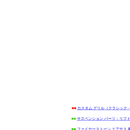
■■
カスタム グリル（クラシック
■■
サスペンション パーツ：リフト
■■
ファイヤーストーン エアサス 