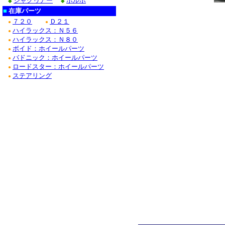
ジャグゥアー
ボルボ
◆
◆
■
在庫パーツ
７２０
Ｄ２１
●
●
ハイラックス：Ｎ５６
●
ハイラックス：Ｎ８０
●
ボイド：ホイールパーツ
●
バドニック：ホイールパーツ
●
ロードスター：ホイールパーツ
●
ステアリング
●