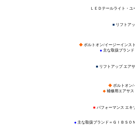
ＬＥＤテールライト・ユー
■
リフトアッ
◆
ボルトオン/イージーインス
●
主な取扱ブランド
■
リフトアップ エア
◆
ボルトオン
◆
補修用エアサス
■
パフォーマンス エキ
●
主な取扱ブランド＝ＧＩＢＳＯ