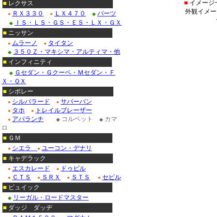
■
イメージ
■
レクサス
外観イメー
ＲＸ３３０
ＬＸ４７０
パーツ
●
●
◆
ＩＳ・ＬＳ・ＧＳ・ＥＳ・ＬＸ・ＧＸ
◆
■
ニッサン
ムラーノ
タイタン
●
●
３５０Ｚ・マキシマ・アルティマ・他
◆
■
インフィニティ
Ｇセダン・Ｇクーペ・Ｍセダン・Ｆ
◆
Ｘ・ＱＸ
■
シボレー
シルバラード
サバーバン
●
●
タホ
トレイルブレーザー
●
●
アバランチ
コルベット
カマ
●
◆
◆
ロ
■
ＧＭ
シエラ
ユーコン・デナリ
●
●
■
キャデラック
エスカレード
ドゥビル
●
●
ＣＴＳ
ＳＲＸ
ＳＴＳ
セビル
●
●
●
●
■
ビュイック
リーガル・ロードマスター
◆
■
ダッジ ダッヂ