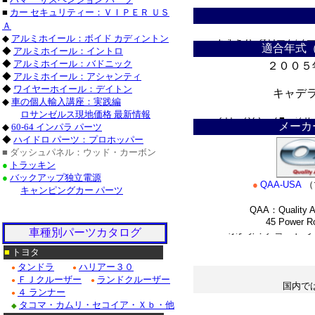
■
カー セキュリティー：ＶＩＰＥＲ ＵＳ
ドゥビル_クローム/ス
Ａ
◆
アルミホイール：ボイド カディントン
Ｆ１５０_クローム/ス
適合年式
◆
アルミホイール：イントロ
◆
アルミホイール：バドニック
２００５
クローム/ステンレス・
◆
アルミホイール：アシャンティ
◆
ワイヤーホイール：デイトン
クローム/ステンレス■
キャデ
◆
車の個人輸入講座：実践編
＊
ロサンゼルス現地価格 最新情報
クロームパーツ■ニッサ
メーカ
◆
60-64 インパラ パーツ
◆
ハイドロ パーツ：プロホッパー
・テラノ_クローム/
■ ダッシュパネル：ウッド・カーボン
●
トラッキン
/ステンレス_パーツ・
●
バックアップ独立電源
●
QAA-USA
（
キャンピングカー パーツ
Ｍ３５_クローム/ステ
QAA：Quality Au
45 Power Roa
■ホンダ：アコード_
車種別パーツカタログ
*
■
トヨタ
タンドラ
ハリアー３０
●
●
ＦＪクルーザー
ランドクルーザー
●
●
国内で
４ ランナー
●
＊
タコマ・カムリ・セコイア・Ｘｂ・他
◆