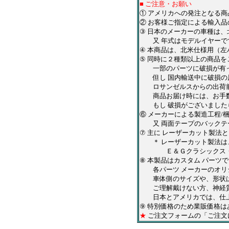
■ ご注意・お願い
① アメリカへの発注となる
② お客様ご指定による輸入品
③ 日本のメーカーの車種は
又 年式はモデルイヤーです
④ 本商品は、北米仕様用（
⑤ 同時に２種類以上の商品
一部のパーツに破損が有っ
但し 国内輸送中に破損の原
ロサンゼルスからの出荷前
商品お届け時には、お手数
もし 破損がございましたら
⑥ メーカーによる製造工程/
又 両面テープのバックテ
⑦ 主に レーザーカット製法
＊ レーザーカット製法は、
Ｅ＆Ｇクラシックス・ＱＡ
⑧ 本製品はカスタム パーツ
各パーツ メーカーのオリジ
車体側のサイズや、形状は
ご理解戴けない方、神経質
日本とアメリカでは、仕上
⑨ 特別価格のため業販価格
★
ご注文フォームの「ご注文