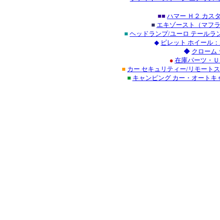
■■
ハマー Ｈ２ カス
■
エキゾースト（マフラ
■
ヘッドランプ/ユーロ テール
◆
ビレット ホイール：
◆
クローム
●
在庫パーツ・Ｕ
■
カー セキュリティー/リモート
■
キャンピング カー・オートキ