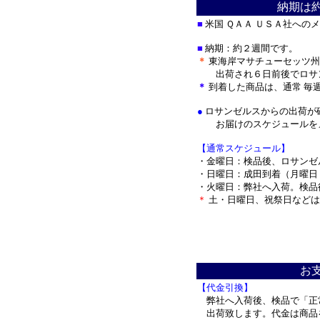
納期は
■
米国 ＱＡＡ ＵＳＡ社への
■
納期：約２週間です。
＊
東海岸マサチューセッツ州
出荷され
６日前後でロサ
＊
到着した商品は、通常 毎
●
ロサンゼルスからの出荷が
お届けのスケジュールをメ
【通常スケジュール】
・金曜日：検品後、ロサンゼ
・日曜日：成田到着（月曜日
・火曜日：弊社へ入荷。検品
＊
土・日曜日、祝祭日などは
＊
お
【代金引換】
弊社へ入荷後、検品で「正
出荷致します。代金は商品