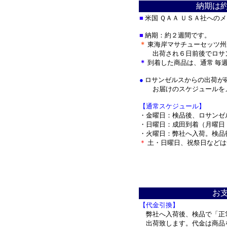
納期は
■
米国 ＱＡＡ ＵＳＡ社への
■
納期：約２週間です。
＊
東海岸マサチューセッツ州
出荷され
６日前後でロサ
＊
到着した商品は、通常 毎
●
ロサンゼルスからの出荷が
お届けのスケジュールをメ
【通常スケジュール】
・金曜日：検品後、ロサンゼ
・日曜日：成田到着（月曜日
・火曜日：弊社へ入荷。検品
＊
土・日曜日、祝祭日などは
＊
お
【代金引換】
弊社へ入荷後、検品で「正
出荷致します。代金は商品