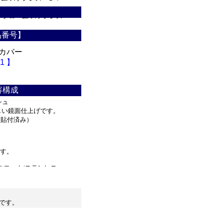
_クローム/ステンレス
ン_クローム/ステンレ
品番号】
 カバー
クス_クローム/ステン
1 】
ゼファー_クローム/ス
・スカイライン_クロー
容構成
シュ
_クローム/ステンレ
しい鏡面仕上げです。
に貼付済み）
ンレス・Ｇ３７_クロー
ス_パーツ・ＱＸ５６_
す。
クローム/ステンレス
です。