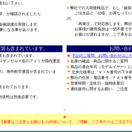
支払い下さい。
■
弊社での入荷後検品で、もし「破損
ご注文品と「仕様」が異なってい
常」が確認されましたら
の
。
「再発注」で対応致します。弊社
金確認後出荷致します。
お客様の費用負担は一切不要です
要になる事があります。
お届けが遅れますが、ご了承をお
運賃も含まれています。
お問い合
賃も含まれています。
★
下記のご質問、お問い合わせはこ
サンゼルス迄のアメリカ国内運賃
■
在庫の確認、商品に関するご質問
■
商品の適合年式（モデルイヤー）に
、海外航空運賃が含まれていま
＊
北米仕様車は、ＶＩＮ番号の下８
■
弊社の住所・電話番号・ＦＡＸ番号
■
営業時間・定休日・臨時休業日
含まれております。
■
通信販売に関するお願い、ご注意
内送料は別途必要です。
***************************
*
***************************
★
【重要なご注意とお願い】の内容について、ご理解、ご了承のうえご注文下