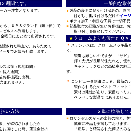
約２週間です。
一般的な取
メーカー注文となります。
●
製品の裏側に貼り付け済みの、両面
はがし、貼り付けるだけの
イージ
●
ボディ加工・特殊な工具は一切不要
から、ＵＰＳグランド（陸上便）で
■
部品取付の経験が無いお客様は、お
ンゼルスへ到着します。
取り付けを依頼してください。
週金曜日にまとめて出荷されます。
★
クロームよりも優れたＱＡ
＊
ステンレスは、クロームメッキ品
確認された時点で、あらためて
く、
ールでお知らせ致します。
製造も難しいのですが、「サビ」
輝く光沢が長期間保たれる、優れ
キャデラックなどの高級車の純正
ルス出荷（現地時間）
す。
：輸入通関）
後お客様宛に出荷。
＊
コンピュータ制御による、最新の
含まれません。
製作されるためベスト フィット
素材は剛性があり、安価なトリムに
ペラペラな製品ではありません。
支払い方法
２重に検品して
■
ロサンゼルスからの出荷の前と、弊
常」が確認されましたら
慎重に検品を実施しております。
をお届けした時、運送会社の
「正常」と確認された商品のみを