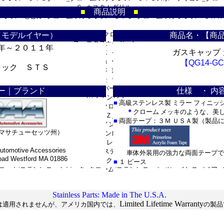
Ｓ_カスタムグリル・
■
商品説明
■
ンレス・セビル_クローム/ステンレス・ＳＴＳ_クローム/ステンレス・ＳＲＸ
＊
_■フォード：
テンレス_パーツ・エクスプローラー_クローム/ステンレス・エクスペディショ
（モデルイヤー）
商品名・【商
ス・エクスカージョン_
年～２０１１年
ガスキャップ
マスタング_クローム/ステンレス・エスケープ_クローム/ステンレス・フレッ
レス・フュージョン_
【QG14-GC
ラック ＳＴＳ
リンカーン：ナビゲーター_クローム/ステンレス・ＬＳ_カスタム・ＭＫＺ_・
テンレス・タウンカー_
ン：ムラーノ_クローム/ステンレス_パーツ・タイタン_クローム/ステンレス
ー｜ブランド
仕様 ・ 内
ム/ステンレス_
■
高級ステンレス製 ミラー フィニッ
テンレス_パーツ・エクストレール_クローム/ステンレス_パーツ・エクステラ
＊
クローム メッキのような、美
ス・３５０Ｚ_クローム
■
両面テープ：３Ｍ ＵＳＡ製（製品
ーガ_クローム/ステンレス_パーツ■インフィニティ：Ｇ３５_クローム/ステ
マサチューセッツ州）
ム/ステンレス・
ンレス_パーツ・ＦＸ_クローム/ステンレス_パーツ・ＥＸ_クローム/ステンレ
tomotive Accessories
クローム/ステンレス_
車体外装用の強力な両面テープで
 Westford MA 01886
■ハマー_Ｈ２/Ｈ３_クローム/ステンレス
■
１ ピース
ローム/ステンレス・シビック_クローム/ステンレス_パーツ・インスパイア_
*
Stainless Parts: Made in The U.S.A.
Limited Lifetime Warranty
は適用されませんが、アメリカ国内では、
の製品