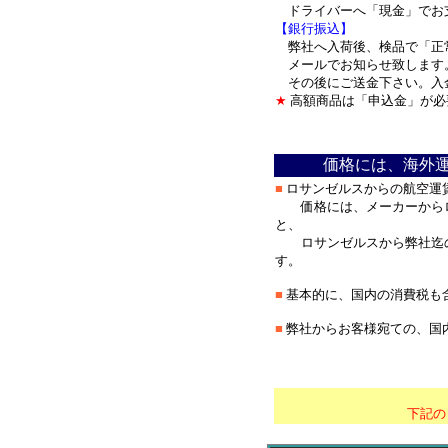
ドライバーへ「現金」でお
【銀行振込】
弊社へ入荷後、検品で「正
メールでお知らせ致します
その後にご送金下さい。入
★
高額商品は「申込金」が必
＊
価格には、海外
■
ロサンゼルスからの航空運
価格には、メーカーからロ
と、
ロサンゼルスから弊社迄の
す。
■
基本的に、国内の消費税も
■
弊社からお客様宛ての、国
＊
*********************
下記の