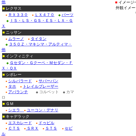
他
■
イメージ
外観イメー
■
レクサス
ＲＸ３３０
ＬＸ４７０
パーツ
●
●
◆
ＩＳ・ＬＳ・ＧＳ・ＥＳ・ＬＸ・Ｇ
◆
Ｘ
■
ニッサン
ムラーノ
タイタン
●
●
３５０Ｚ・マキシマ・アルティマ・
◆
他
■
インフィニティ
Ｇセダン・Ｇクーペ・Ｍセダン・Ｆ
◆
Ｘ・ＱＸ
■
シボレー
シルバラード
サバーバン
●
●
タホ
トレイルブレーザー
●
●
アバランチ
コルベット
カマ
●
◆
◆
ロ
■
ＧＭ
シエラ
ユーコン・デナリ
●
●
■
キャデラック
エスカレード
ドゥビル
●
●
ＣＴＳ
ＳＲＸ
ＳＴＳ
セビ
●
●
●
●
ル