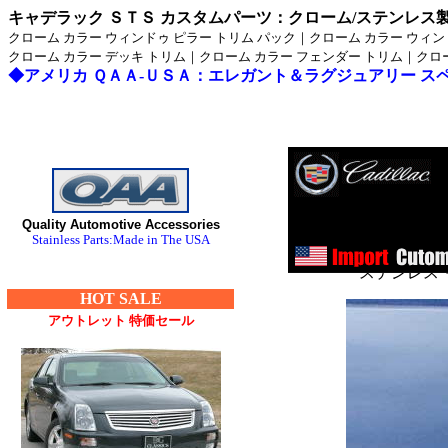
キャデラック ＳＴＳ カスタムパーツ：クローム/ステンレス
クローム カラー ウィンドゥ ピラー トリム パック｜クローム カラー ウィ
クローム カラー デッキ トリム｜クローム カラー フェンダー トリム｜クロ
◆アメリカ ＱＡＡ-ＵＳＡ：エレガント＆ラグジュアリー 
ス
Quality Automotive Accessories
ステンレス
Stainless Parts:Made in The USA
ステンレス
HOT SALE
■クライスラー：３００
アウトレット 特価セール
・３００Ｍ_クローム/
セブリング_クローム/
デュランゴ_クローム/ス