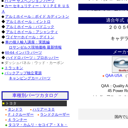
■
ハマー サスペンション パーツ
■
カー セキュリティー：ＶＩＰＥＲ ＵＳ
ドゥビル_クローム/ステ
Ａ
◆
アルミホイール：ボイド カディントン
Ｆ１５０_クローム/ス
適合年式
◆
アルミホイール：イントロ
◆
アルミホイール：バドニック
２００５
クローム/ステンレス・
◆
アルミホイール：アシャンティ
◆
ワイヤーホイール：デイトン
キャデ
クローム/ステンレス■
◆
車の個人輸入講座：実践編
＊
ロサンゼルス現地価格 最新情報
クロームパーツ■ニッサ
メーカ
◆
60-64 インパラ パーツ
◆
ハイドロ パーツ：プロホッパー
・テラノ_クローム/ス
■ ダッシュパネル：ウッド・カーボン
●
トラッキン
/ステンレス_パーツ・フ
●
バックアップ独立電源
●
QAA-USA
（
キャンピングカー パーツ
Ｍ３５_クローム/ステ
QAA：Quality Au
45 Power Road
車種別パーツカタログ
■ホンダ：アコード_ク
*
■
トヨタ
タンドラ
ハリアー３０
●
●
ＦＪクルーザー
ランドクルーザー
●
●
国内で
４ ランナー
●
＊
タコマ・カムリ・セコイア・Ｘｂ・
◆