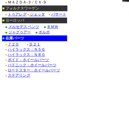
ＭＡＺＤＡ-３ / ＣＸ-９
●
■
フォルクスワーゲン
トゥアレグ
ジェッタ
パサート
●
●
●
■
ヨーロッパ
メルセデス ベンツ
ＢＭＷ
◆
◆
ジャグゥアー
ボルボ
◆
◆
■
在庫パーツ
７２０
Ｄ２１
●
●
ハイラックス：Ｎ５６
●
ハイラックス：Ｎ８０
●
ボイド：ホイールパーツ
●
バドニック：ホイールパーツ
●
ロードスター：ホイールパーツ
●
ステアリング
●