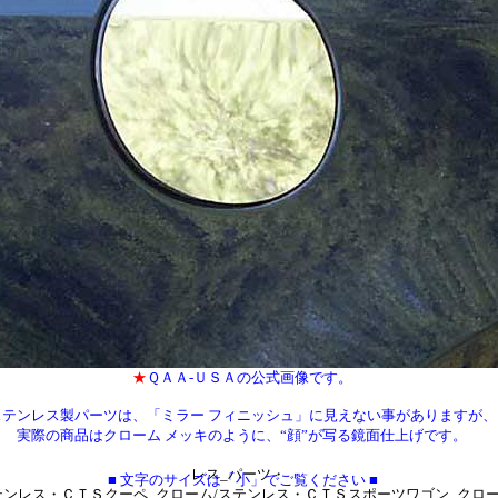
ム/ステンレス・チャレンジャー_クローム/ステンレス■ジープ：ラングラー_
レス・
ローム/ステンレス・チェロキー_カスタム_グリル・コマンダー_クローム/ス
トヨタ：
テンレス_パーツ・タコマ_クローム/ステンレス_パーツ・ＦＪ_クルーザー_ク
ーツ・
レス_パーツ・４ランナー_クローム/ステンレス_パーツ・bB_クローム/ステ
ー_
パーツ・カムリ_クローム/ステンレス_パーツ・ハイランダー_クローム/ステ
ガー_クローム/
ンドクルーザー_クローム/ステンレス_パーツ・ヴィッツ_クローム/ステンレ
ス_クローム/
ーラ_クローム/ステンレス_パーツ・セコイヤ_クローム/ステンレス_パーツ
ステンレス_
０/３５０_クローム/ステンレス_パーツ・ＲＸ３５０_クローム/ステンレス_
スタム_グリル・ＬＸ５７０_クローム
ＧＸ_カスタム_グリル・ＲＸ３３０_クローム/ステンレス・ＬＳ４６０_クロ
３５０_クローム/ステンレス・
ステンレス■シボレー：サバーバン_クローム/ステンレス_パーツ・タホ_クロ
★
ＱＡＡ-ＵＳＡの公式画像です。
バラード_クローム/
バランチ_クローム/ステンレス_パーツ・トレイルブレーザー_クローム/ステ
ステンレス製パーツは、「ミラー フィニッシュ」に見えない事がありますが、
_クローム/ステンレス_
実際の商品はクローム メッキのように、“顔”が写る鏡面仕上げです。
/ステンレス■キャデラック：エスカレード_クローム/ステンレス_パーツ・Ｃ
レス_パーツ・
■ 文字のサイズは「小」でご覧ください
■
ステンレス・ＣＴＳクーペ_クローム/ステンレス・ＣＴＳスポーツワゴン_クロ