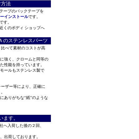
付方法
テープのバックテープを
ーインストール
です。
です。
近くのボディ ショップへ
Ａのステンレスパーツ
と比べて素材のコストが高
に強く、クロームと同等の
た性能を持っています。
モールもステンレス製で
レーザー等により、正確に
！。
ありがちな“紙”のような
います。
社へ入荷した後の２回、
、出荷しております。