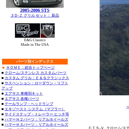
・チャージャー_クロー
2005-2006 STS
グランドチェロキー_ク
３Ｄ-Ｚ グリル セット： 新品
タンドラ_クローム/ス
サーフ_クローム/ステン
E&G Classics
Made in The USA
クローム/ステンレス_
ステンレス_パーツ・ラ
パーツ別インデックス
ステンレス_パーツ・カロ
★
ＨＯＭＥ：総合トップページ
■
クローム/ステンレス カスタムパーツ
■レクサス：ＩＳ_２５
■
カスタム グリル：Ｅ＆Ｇクラシックス
■
サスペンション：ローダウン・リフト
/ステンレス_パーツ・
アップ
■
エアサス 車種別キット
ＧＳ４６０_クローム/
■
エアサス 各種パーツ
■
テールランプ・ヘッドランプ
ステンレス_パーツ・ア
■
エキゾースト システム（マフラー）
■
サイドステップ・トレーラー ヒッチ等
・トラバース_クローム
■
ハマーＨ２パーツ：リアルホイールズ
■
ハマーＨ３パーツ：リアルホイールズ
ＣＴＳ-Ｖ_クローム/