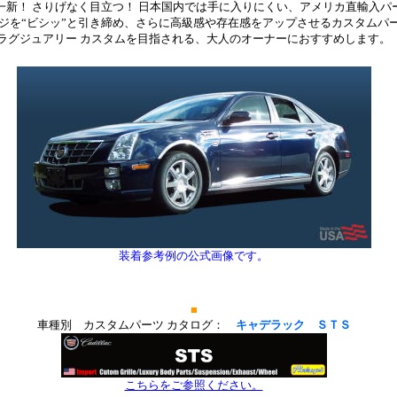
一新！ さりげなく目立つ！ 日本国内では手に入りにくい、アメリカ直輸入パ
ジを“ビシッ”と引き締め、さらに高級感や存在感をアップさせるカスタムパ
ラグジュアリー カスタムを目指される、大人のオーナーにおすすめします。
装着参考例の公式画像です。
*
*
■
車種別 カスタムパーツ カタログ：
キャデラック ＳＴＳ
こちらをご参照ください。