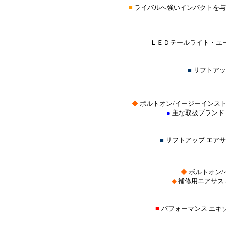
■
ライバルへ強いインパクトを与
ＬＥＤテールライト・ユー
■
リフトアッ
◆
ボルトオン/イージーインス
●
主な取扱ブランド
■
リフトアップ エア
◆
ボルトオン
◆
補修用エアサス
■
パフォーマンス エキ