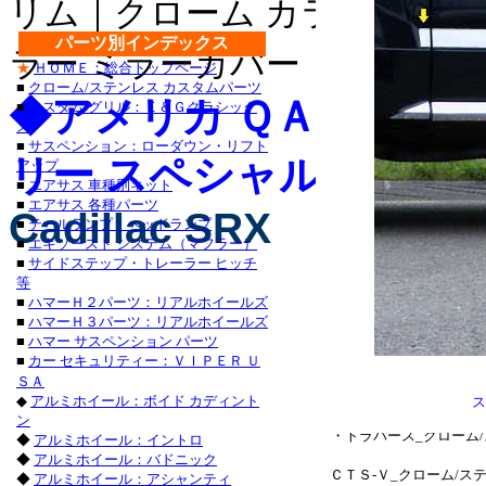
リム｜クローム カラー ライセ
・チャージャー_クロー
パーツ別インデックス
グランドチェロキー_ク
ラー ミラーカバー｜クローム 
★
ＨＯＭＥ：総合トップページ
タンドラ_クローム/ステ
■
クローム/ステンレス カスタムパーツ
◆アメリカ ＱＡＡ-Ｕ
■
カスタム グリル：Ｅ＆Ｇクラシック
サーフ_クローム/ステン
ス
■
サスペンション：ローダウン・リフト
リー スペシャル カスタ
クローム/ステンレス_
アップ
■
エアサス 車種別キット
ステンレス_パーツ・ラン
■
エアサス 各種パーツ
Cadillac SRX
■
テールランプ・ヘッドランプ
ステンレス_パーツ・カロ
■
エキゾースト システム（マフラー）
■
サイドステップ・トレーラー ヒッチ
■レクサス：ＩＳ_２５０
等
■
ハマーＨ２パーツ：リアルホイールズ
/ステンレス_パーツ・
■
ハマーＨ３パーツ：リアルホイールズ
■
ハマー サスペンション パーツ
ＧＳ４６０_クローム/
■
カー セキュリティー：ＶＩＰＥＲ Ｕ
ＳＡ
ステンレス_パーツ・アバ
◆
アルミホイール：ボイド カディント
ン
・トラバース_クローム
◆
アルミホイール：イントロ
◆
アルミホイール：バドニック
ＣＴＳ-Ｖ_クローム/
◆
アルミホイール：アシャンティ