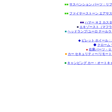
■■
サスペンション パーツ：リフ
■■
ファイヤーストーン エアサス
■■
ハマー Ｈ２ カス
■
エキゾースト（マフラ
■
ヘッドランプ/ユーロ テール
◆
ビレット ホイール：
◆
クローム
●
在庫パーツ・Ｕ
■
カー セキュリティー/リモー
■
キャンピング カー・オートキ