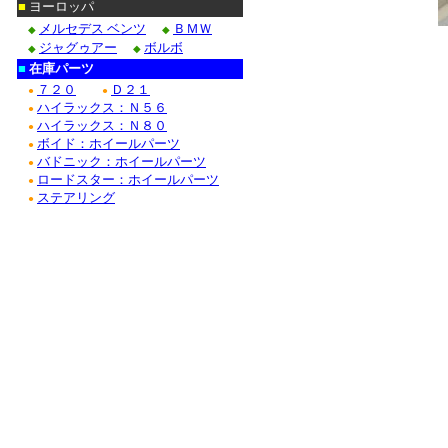
■
ヨーロッパ
メルセデス ベンツ
ＢＭＷ
◆
◆
ジャグゥアー
ボルボ
◆
◆
■
在庫パーツ
７２０
Ｄ２１
●
●
ハイラックス：Ｎ５６
●
ハイラックス：Ｎ８０
●
ボイド：ホイールパーツ
●
バドニック：ホイールパーツ
●
ロードスター：ホイールパーツ
●
ステアリング
●