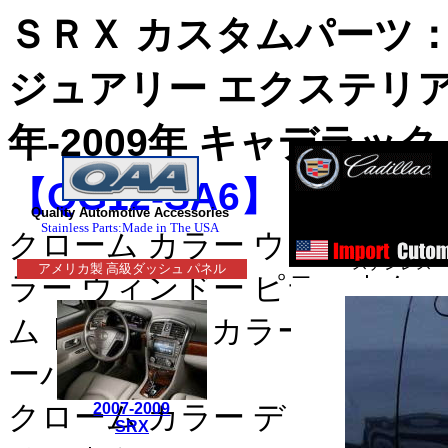
ＳＲＸ カスタムパーツ
ジュアリー エクステリ
年-2009年 キャデラッ
【QG12-SA6】
ス
Quality Automotive Accessories
ステンレス・
Stainless Parts:Made in The USA
クローム カラー ウィンドゥ 
ステンレス・
アメリカ製 高級ダッシュ パネル
ラー ウィンドー ピラー｜クロ
■クライスラー：３００
ム｜クローム カラー ドア サ
・３００Ｍ_クローム/
ーパネル｜
セブリング_クローム/
クローム カラー デッキ トリ
2007-2009
デュランゴ_クローム/ス
SRX