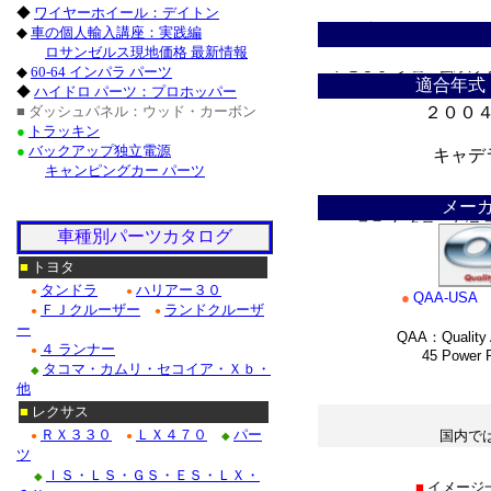
◆
ワイヤーホイール：デイトン
ドゥビル_クローム/ステ
◆
車の個人輸入講座：実践編
ロサンゼルス現地価格 最新情報
Ｆ１５０_クローム/ス
◆
60-64 インパラ パーツ
適合年式
◆
ハイドロ パーツ：プロホッパー
クローム/ステンレス・
■ ダッシュパネル：ウッド・カーボン
２００
●
トラッキン
クローム/ステンレス■
●
バックアップ独立電源
キャデ
キャンピングカー パーツ
＊
クロームパーツ■ニッサン
メー
・テラノ_クローム/ス
車種別パーツカタログ
/ステンレス_パーツ・フ
■
トヨタ
タンドラ
ハリアー３０
●
●
●
QAA-USA
Ｍ３５_クローム/ステン
ＦＪクルーザー
ランドクルーザ
●
●
ー
QAA：Quality 
４ ランナー
●
45 Power Ro
■ホンダ：アコード_ク
タコマ・カムリ・セコイア・Ｘｂ・
◆
*
他
■
レクサス
ＲＸ３３０
ＬＸ４７０
パー
国内で
●
●
◆
ツ
＊
ＩＳ・ＬＳ・ＧＳ・ＥＳ・ＬＸ・
◆
■
イメージ