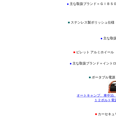
●
主な取扱ブランド＝ＧＩＢＳ
■
ステンレス製ポリッシュ仕様
●
主な取
■
ビレット アルミホイール
●
主な取扱ブランド＝イントロ(INTR
■
ポータブル電源
オートキャンプ、車中泊
１２ボルト電
■
カーセキュ