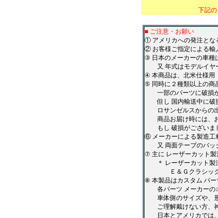
下記の
■ ご注意・お願い
① アメリカへの発注と
② お客様ご指定による輸
③ 日本のメーカーの車
又 年式はモデルイヤー
④ 本商品は、北米仕様
⑤ 同時に２種類以上の
一部のパーツに破損が有
但し 国内輸送中に破損
ロサンゼルスからの出荷
商品お届け時には、お
もし 破損がございまし
⑥ メーカーによる製造工
又 両面テープのバック
⑦ 主に レーザーカット
＊ レーザーカット製法
Ｅ＆Ｇクラシックス・
⑧ 本製品はカスタム パ
各パーツ メーカーのオ
車体側のサイズや、形状
ご理解戴けない方、神
日本とアメリカでは、仕