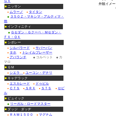
ＧＸ
外観イメー
■
ニッサン
ムラーノ
タイタン
●
●
３５０Ｚ・マキシマ・アルティマ・
◆
他
■
インフィニティ
Ｇセダン・Ｇクーペ・Ｍセダン・
◆
ＦＸ・ＱＸ
■
シボレー
シルバラード
サバーバン
●
●
タホ
トレイルブレーザー
●
●
アバランチ
コルベット
カ
●
◆
◆
マロ
■
ＧＭ
シエラ
ユーコン・デナリ
●
●
■
キャデラック
エスカレード
ドゥビル
●
●
ＣＴＳ
ＳＲＸ
ＳＴＳ
セビ
●
●
●
●
ル
■
ビュイック
リーガル・ロードマスター
◆
■
ダッジ ダッヂ
ＲＡＭ１５００
マグナム
●
●