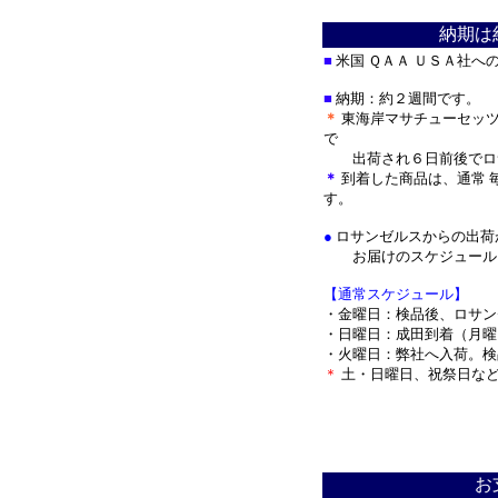
納期は
■
米国 ＱＡＡ ＵＳＡ社へ
■
納期：約２週間です。
＊
東海岸マサチューセッ
で
出荷され
６日前後でロ
＊
到着した商品は、通常 
す。
●
ロサンゼルスからの出荷
お届けのスケジュールを
【通常スケジュール】
・金曜日：検品後、ロサン
・日曜日：成田到着（月曜
・火曜日：弊社へ入荷。検
＊
土・日曜日、祝祭日な
＊
お