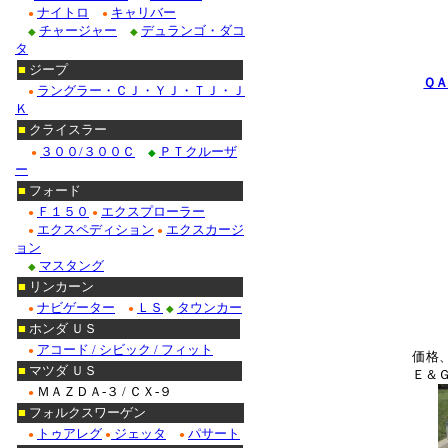
ナイトロ
キャリバー
●
●
チャージャー
デュランゴ・ダコ
◆
◆
タ
■
ジープ
Ｑ
ラングラー・ＣＪ・ＹＪ・ＴＪ・Ｊ
●
Ｋ
■
クライスラー
３００/３００Ｃ
ＰＴクルーザ
●
◆
ー
■
フォード
Ｆ１５０
エクスプローラー
●
●
エクスペディション
エクスカージ
●
●
ョン
マスタング
◆
■
リンカーン
ナビゲーター
ＬＳ
タウンカー
●
●
◆
■
ホンダ ＵＳ
アコード / シビック / フィット
●
価格
■
マツダ ＵＳ
Ｅ＆
ＭＡＺＤＡ-３ / ＣＸ-９
●
■
フォルクスワーゲン
トゥアレグ
ジェッタ
パサート
●
●
●