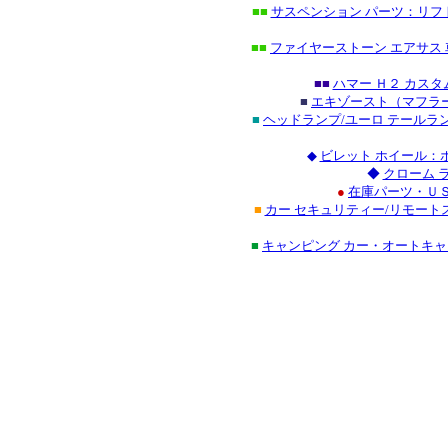
■■
サスペンション パーツ：リフ
■■
ファイヤーストーン エアサス
■■
ハマー Ｈ２ カス
■
エキゾースト（マフラー
■
ヘッドランプ/ユーロ テールラ
◆
ビレット ホイール：
◆
クローム 
●
在庫パーツ・ＵＳ
■
カー セキュリティー/リモート
■
キャンピング カー・オートキ