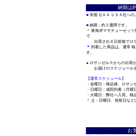
納期は
■
米国 ＱＡＡ ＵＳＡ社へ
■
納期：約２週間です。
＊
東海岸マサチューセッツ
で
出荷され
６日前後でロ
＊
到着した商品は、通常 
す。
●
ロサンゼルスからの出荷
お届けのスケジュールを
【通常スケジュール】
・金曜日：検品後、ロサン
・日曜日：成田到着（月曜
・火曜日：弊社へ入荷。検
＊
土・日曜日、祝祭日など
＊
お