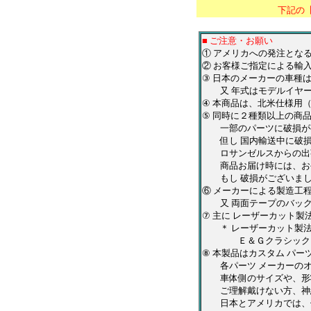
下記の
■ ご注意・お願い
① アメリカへの発注とな
② お客様ご指定による輸
③ 日本のメーカーの車種
又 年式はモデルイヤー
④ 本商品は、北米仕様用
⑤ 同時に２種類以上の商
一部のパーツに破損が有
但し 国内輸送中に破損
ロサンゼルスからの出荷
商品お届け時には、お手
もし 破損がございまし
⑥ メーカーによる製造工
又 両面テープのバック
⑦ 主に レーザーカット
＊ レーザーカット製法は
Ｅ＆Ｇクラシックス・Ｑ
⑧ 本製品はカスタム パ
各パーツ メーカーのオリ
車体側のサイズや、形状
ご理解戴けない方、神経
日本とアメリカでは、仕