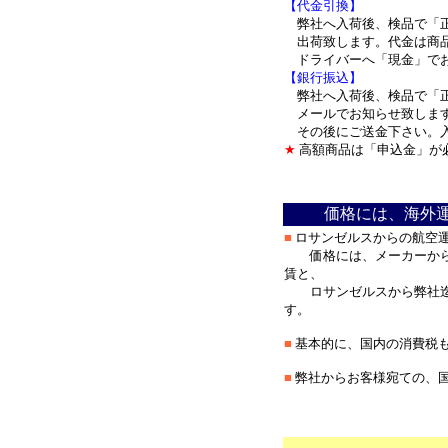
【代金引換】
弊社へ入荷後、検品で「正
出荷致します。代金は商品
ドライバーへ「現金」で
【銀行振込】
弊社へ入荷後、検品で「正
メールでお知らせ致しま
その後にご送金下さい。入
★
高額商品は「申込金」が
＊
価格には、海外
■
ロサンゼルスからの航空
価格には、メーカーから
賃と、
ロサンゼルスから弊社迄
す。
■
基本的に、国内の消費税
■
弊社からお客様宛ての、
＊
********************