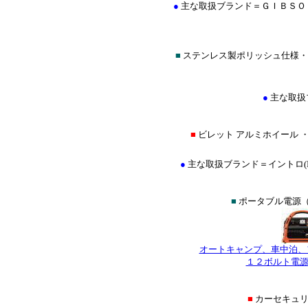
●
主な取扱ブランド＝ＧＩＢＳＯ
■
ステンレス製ポリッシュ仕様・
●
主な取扱
■
ビレット アルミホイール 
●
主な取扱ブランド＝イントロ(INTRO
■
ポータブル電源（
オートキャンプ、車中泊、
１２ボルト電源
■
カーセキュ