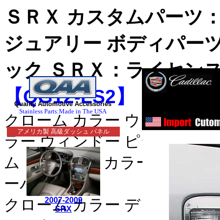
ＳＲＸ カスタムパーツ
ジュアリー ボディパー
ック ＳＲＸ：ライセン
【QG12-LS2】
ス
Quality Automotive Accessories
ステンレス
Stainless Parts:Made in The USA
クローム カラー ウィンドゥ 
ステンレス
アメリカ製 高級ダッシュ パネル
ラー ウィンドー ピラー｜クロ
■クライスラー：３００
ム｜クローム カラー ドア サ
・３００Ｍ_クローム/ス
ーパネル｜
セブリング_クローム/
2007-2009
クローム カラー デッキ トリ
SRX
デュランゴ_クローム/ス