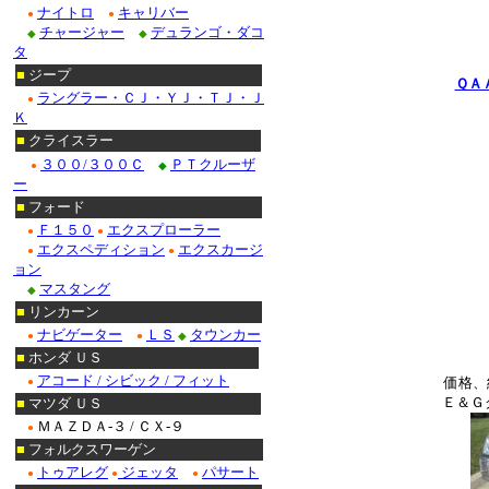
ナイトロ
キャリバー
●
●
チャージャー
デュランゴ・ダコ
◆
◆
タ
■
ジープ
ＱＡ
ラングラー・ＣＪ・ＹＪ・ＴＪ・Ｊ
●
Ｋ
■
クライスラー
３００/３００Ｃ
ＰＴクルーザ
●
◆
ー
■
フォード
Ｆ１５０
エクスプローラー
●
●
エクスペディション
エクスカージ
●
●
ョン
マスタング
◆
■
リンカーン
ナビゲーター
ＬＳ
タウンカー
●
●
◆
■
ホンダ ＵＳ
アコード / シビック / フィット
価格、
●
Ｅ＆Ｇ
■
マツダ ＵＳ
ＭＡＺＤＡ-３ / ＣＸ-９
●
■
フォルクスワーゲン
トゥアレグ
ジェッタ
パサート
●
●
●