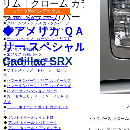
リム｜クローム カラー ライセ
・チャージャー_クロー
パーツ別インデックス
グランドチェロキー_ク
ラー ミラーカバー｜クローム 
★
ＨＯＭＥ：総合トップページ
■
クローム/ステンレス カスタムパーツ
タンドラ_クローム/ステ
◆アメリカ ＱＡＡ-Ｕ
■
カスタム グリル：Ｅ＆Ｇクラシック
ス
サーフ_クローム/ステン
■
サスペンション：ローダウン・リフト
リー スペシャル カスタ
アップ
クローム/ステンレス_
■
エアサス 車種別キット
■
エアサス 各種パーツ
ステンレス_パーツ・ラン
Cadillac SRX
■
テールランプ・ヘッドランプ
■
エキゾースト システム（マフラー）
ステンレス_パーツ・カロ
■
サイドステップ・トレーラー ヒッチ
等
■レクサス：ＩＳ_２５０
■
ハマーＨ２パーツ：リアルホイールズ
■
ハマーＨ３パーツ：リアルホイールズ
/ステンレス_パーツ・
■
ハマー サスペンション パーツ
■
カー セキュリティー：ＶＩＰＥＲ Ｕ
ＧＳ４６０_クローム/
ＳＡ
ス
◆
アルミホイール：ボイド カディント
ステンレス_パーツ・アバ
ン
◆
アルミホイール：イントロ
・トラバース_クローム
◆
アルミホイール：バドニック
◆
アルミホイール：アシャンティ
ＣＴＳ-Ｖ_クローム/