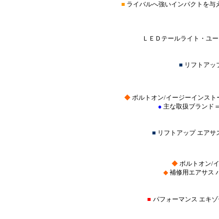
■
ライバルへ強いインパクトを与
ＬＥＤテールライト・ユーロ
■
リフトアッ
◆
ボルトオン/イージーインスト
●
主な取扱ブランド
■
リフトアップ エア
◆
ボルトオン/
◆
補修用エアサス 
■
パフォーマンス エキ