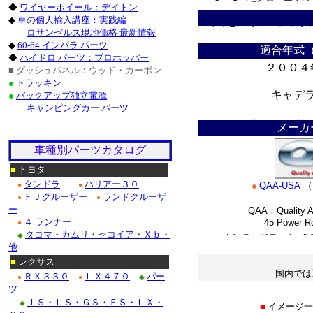
◆
ワイヤーホイール：デイトン
◆
車の個人輸入講座：実践編
ドゥビル_クローム/ステ
ロサンゼルス現地価格 最新情報
◆
60-64 インパラ パーツ
Ｆ１５０_クローム/ステ
適合年式
◆
ハイドロ パーツ：プロホッパー
２００４
■ ダッシュパネル：ウッド・カーボン
クローム/ステンレス・
●
トラッキン
キャデ
●
バックアップ独立電源
クローム/ステンレス■
キャンピングカー パーツ
＊
クロームパーツ■ニッサン
メーカ
・テラノ_クローム/ス
車種別パーツカタログ
■
トヨタ
/ステンレス_パーツ・フ
タンドラ
ハリアー３０
●
QAA-USA
（
●
●
ＦＪクルーザー
ランドクルーザ
●
●
Ｍ３５_クローム/ステン
ー
QAA：Quality A
４ ランナー
45 Power Roa
●
タコマ・カムリ・セコイア・Ｘｂ・
◆
■ホンダ：アコード_ク
*
他
■
レクサス
国内では
ＲＸ３３０
ＬＸ４７０
パー
●
●
◆
ツ
＊
ＩＳ・ＬＳ・ＧＳ・ＥＳ・ＬＸ・
◆
■
イメージ一