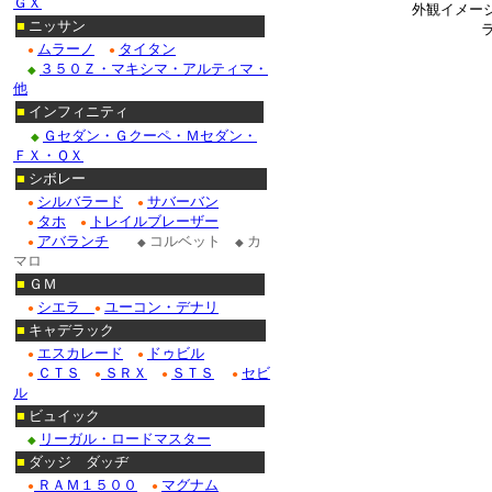
ＧＸ
外観イメー
■
ニッサン
ムラーノ
タイタン
●
●
３５０Ｚ・マキシマ・アルティマ・
◆
他
■
インフィニティ
Ｇセダン・Ｇクーペ・Ｍセダン・
◆
ＦＸ・ＱＸ
■
シボレー
シルバラード
サバーバン
●
●
タホ
トレイルブレーザー
●
●
アバランチ
コルベット
カ
●
◆
◆
マロ
■
ＧＭ
シエラ
ユーコン・デナリ
●
●
■
キャデラック
エスカレード
ドゥビル
●
●
ＣＴＳ
ＳＲＸ
ＳＴＳ
セビ
●
●
●
●
ル
■
ビュイック
リーガル・ロードマスター
◆
■
ダッジ ダッヂ
ＲＡＭ１５００
マグナム
●
●