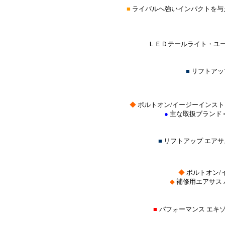
■
ライバルへ強いインパクトを与
ＬＥＤテールライト・ユー
■
リフトアッ
◆
ボルトオン/イージーインス
●
主な取扱ブランド
■
リフトアップ エア
◆
ボルトオン/
◆
補修用エアサス
■
パフォーマンス エキ