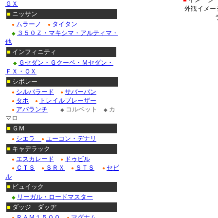
ＧＸ
外観イメー
■
ニッサン
ムラーノ
タイタン
●
●
３５０Ｚ・マキシマ・アルティマ・
◆
他
■
インフィニティ
Ｇセダン・Ｇクーペ・Ｍセダン・
◆
ＦＸ・ＱＸ
■
シボレー
シルバラード
サバーバン
●
●
タホ
トレイルブレーザー
●
●
アバランチ
コルベット
カ
●
◆
◆
マロ
■
ＧＭ
シエラ
ユーコン・デナリ
●
●
■
キャデラック
エスカレード
ドゥビル
●
●
ＣＴＳ
ＳＲＸ
ＳＴＳ
セビ
●
●
●
●
ル
■
ビュイック
リーガル・ロードマスター
◆
■
ダッジ ダッヂ
ＲＡＭ１５００
マグナム
●
●