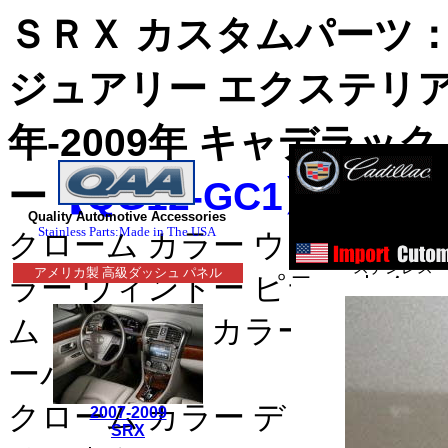
ＳＲＸ カスタムパーツ
ジュアリー エクステリ
年-2009年 キャデラッ
ー
【QG12-GC1】
ス
Quality Automotive Accessories
ステンレス・
Stainless Parts:Made in The USA
クローム カラー ウィンドゥ 
ステンレス・
アメリカ製 高級ダッシュ パネル
ラー ウィンドー ピラー｜クロ
■クライスラー：３００
ム｜クローム カラー ドア サ
・３００Ｍ_クローム/
ーパネル｜
セブリング_クローム/
クローム カラー デッキ トリ
2007-2009
デュランゴ_クローム/ス
SRX