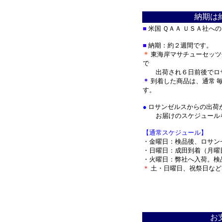
納期は
■
米国 ＱＡＡ ＵＳＡ社へ
■
納期：約２週間です。
＊
東海岸マサチューセッツ
で
出荷され
６日前後でロ
＊
到着した商品は、通常 
す。
●
ロサンゼルスからの出荷
お届けのスケジュールを
【通常スケジュール】
・金曜日：検品後、ロサン
・日曜日：成田到着（月曜
・火曜日：弊社へ入荷。検
＊
土・日曜日、祝祭日など
＊
お