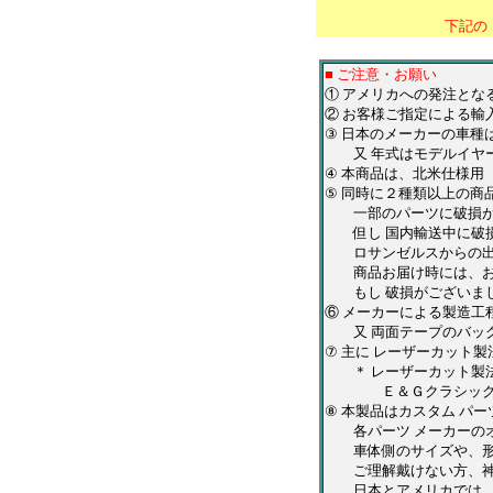
下記の
■ ご注意・お願い
① アメリカへの発注と
② お客様ご指定による輸
③ 日本のメーカーの車種
又 年式はモデルイヤー
④ 本商品は、北米仕様用
⑤ 同時に２種類以上の商
一部のパーツに破損が有
但し 国内輸送中に破損
ロサンゼルスからの出荷
商品お届け時には、お手
もし 破損がございまし
⑥ メーカーによる製造工
又 両面テープのバック
⑦ 主に レーザーカット
＊ レーザーカット製法
Ｅ＆Ｇクラシックス・Ｑ
⑧ 本製品はカスタム パ
各パーツ メーカーのオ
車体側のサイズや、形状
ご理解戴けない方、神
日本とアメリカでは、仕