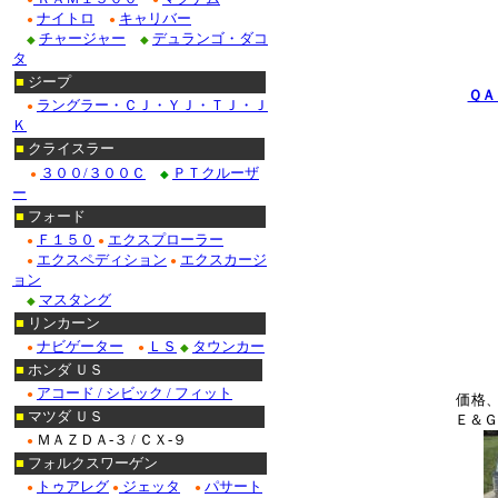
ナイトロ
キャリバー
●
●
チャージャー
デュランゴ・ダコ
◆
◆
タ
■
ジープ
ＱＡ
ラングラー・ＣＪ・ＹＪ・ＴＪ・Ｊ
●
Ｋ
■
クライスラー
３００/３００Ｃ
ＰＴクルーザ
●
◆
ー
■
フォード
Ｆ１５０
エクスプローラー
●
●
エクスペディション
エクスカージ
●
●
ョン
マスタング
◆
■
リンカーン
ナビゲーター
ＬＳ
タウンカー
●
●
◆
■
ホンダ ＵＳ
アコード / シビック / フィット
●
価格
■
マツダ ＵＳ
Ｅ＆Ｇ
ＭＡＺＤＡ-３ / ＣＸ-９
●
■
フォルクスワーゲン
トゥアレグ
ジェッタ
パサート
●
●
●