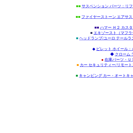
■■
サスペンション パーツ：リフ
■■
ファイヤーストーン エアサス
■■
ハマー Ｈ２ カス
■
エキゾースト（マフラ
■
ヘッドランプ/ユーロ テール
◆
ビレット ホイール：
◆
クローム 
●
在庫パーツ・Ｕ
■
カー セキュリティー/リモート
■
キャンピング カー・オートキ