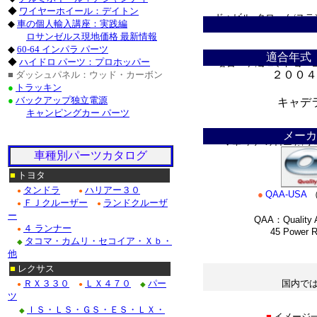
◆
ワイヤーホイール：デイトン
ドゥビル_クローム/ステ
◆
車の個人輸入講座：実践編
ロサンゼルス現地価格 最新情報
Ｆ１５０_クローム/ス
◆
60-64 インパラ パーツ
適合年式
◆
ハイドロ パーツ：プロホッパー
クローム/ステンレス・
２００４
■ ダッシュパネル：ウッド・カーボン
●
トラッキン
クローム/ステンレス■
●
バックアップ独立電源
キャデ
キャンピングカー パーツ
＊
クロームパーツ■ニッサ
メーカ
・テラノ_クローム/ス
車種別パーツカタログ
/ステンレス_パーツ・フ
■
トヨタ
タンドラ
ハリアー３０
●
●
●
QAA-USA
Ｍ３５_クローム/ステ
ＦＪクルーザー
ランドクルーザ
●
●
ー
QAA：Quality A
４ ランナー
●
45 Power Roa
■ホンダ：アコード_ク
タコマ・カムリ・セコイア・Ｘｂ・
◆
*
他
■
レクサス
ＲＸ３３０
ＬＸ４７０
パー
国内で
●
●
◆
ツ
＊
ＩＳ・ＬＳ・ＧＳ・ＥＳ・ＬＸ・
◆
■
イメージ一