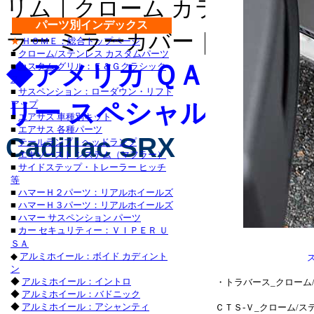
リム｜クローム カラー ライセ
・チャージャー_クロー
パーツ別インデックス
グランドチェロキー_ク
ラー ミラーカバー｜クローム 
★
ＨＯＭＥ：総合トップページ
■
クローム/ステンレス カスタムパーツ
タンドラ_クローム/ス
◆アメリカ ＱＡＡ-Ｕ
■
カスタム グリル：Ｅ＆Ｇクラシック
ス
サーフ_クローム/ステン
■
サスペンション：ローダウン・リフト
リー スペシャル カスタ
アップ
クローム/ステンレス_
■
エアサス 車種別キット
■
エアサス 各種パーツ
ステンレス_パーツ・ラ
Cadillac SRX
■
テールランプ・ヘッドランプ
■
エキゾースト システム（マフラー）
ステンレス_パーツ・カロ
■
サイドステップ・トレーラー ヒッチ
等
■レクサス：ＩＳ_２５
■
ハマーＨ２パーツ：リアルホイールズ
■
ハマーＨ３パーツ：リアルホイールズ
/ステンレス_パーツ・
■
ハマー サスペンション パーツ
■
カー セキュリティー：ＶＩＰＥＲ Ｕ
ＧＳ４６０_クローム/
ＳＡ
◆
アルミホイール：ボイド カディント
ステンレス_パーツ・ア
ン
◆
アルミホイール：イントロ
・トラバース_クローム
◆
アルミホイール：バドニック
◆
アルミホイール：アシャンティ
ＣＴＳ-Ｖ_クローム/