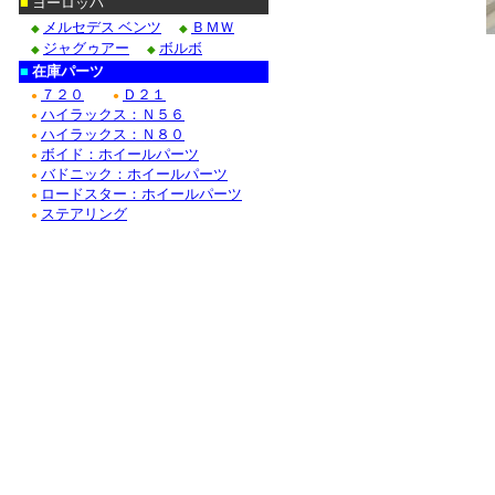
■
ヨーロッパ
メルセデス ベンツ
ＢＭＷ
◆
◆
ジャグゥアー
ボルボ
◆
◆
■
在庫パーツ
７２０
Ｄ２１
●
●
ハイラックス：Ｎ５６
●
ハイラックス：Ｎ８０
●
ボイド：ホイールパーツ
●
バドニック：ホイールパーツ
●
ロードスター：ホイールパーツ
●
ステアリング
●