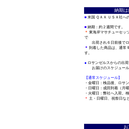
納期は
■
米国 ＱＡＡ ＵＳＡ社
■
納期：約２週間です。
＊
東海岸マサチューセッ
で
出荷され
６日前後で
＊
到着した商品は、通常 
す。
●
ロサンゼルスからの出荷
お届けのスケジュールを
【通常スケジュール】
・金曜日：検品後、ロサ
・日曜日：成田到着（月
・火曜日：弊社へ入荷。
＊
土・日曜日、祝祭日な
＊
お