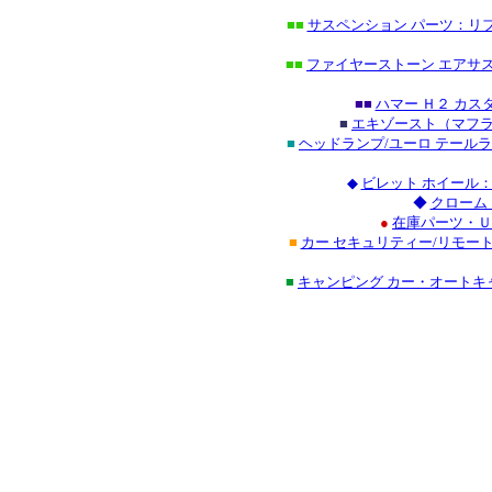
■■
サスペンション パーツ：リフ
■■
ファイヤーストーン エアサス
■■
ハマー Ｈ２ カ
■
エキゾースト（マフラ
■
ヘッドランプ/ユーロ テール
◆
ビレット ホイール
◆
クローム
●
在庫パーツ・Ｕ
■
カー セキュリティー/リモー
■
キャンピング カー・オート