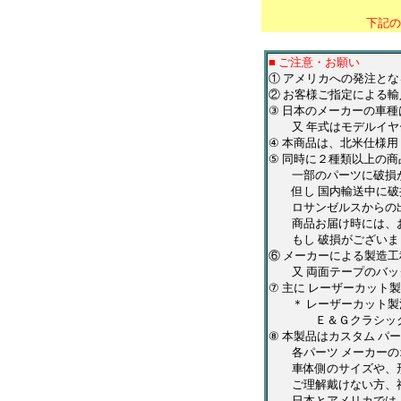
下記の
■ ご注意・お願い
① アメリカへの発注と
② お客様ご指定による輸
③ 日本のメーカーの車
又 年式はモデルイヤー
④ 本商品は、北米仕様
⑤ 同時に２種類以上の
一部のパーツに破損が
但し 国内輸送中に破損
ロサンゼルスからの出
商品お届け時には、お
もし 破損がございまし
⑥ メーカーによる製造
又 両面テープのバッ
⑦ 主に レーザーカッ
＊ レーザーカット製法
Ｅ＆Ｇクラシックス・
⑧ 本製品はカスタム 
各パーツ メーカーのオ
車体側のサイズや、形
ご理解戴けない方、神
日本とアメリカでは、