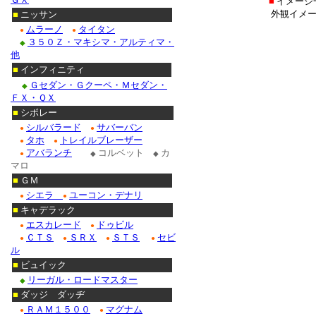
■
イメージ
外観イメー
■
ニッサン
ムラーノ
タイタン
●
●
３５０Ｚ・マキシマ・アルティマ・
◆
他
■
インフィニティ
Ｇセダン・Ｇクーペ・Ｍセダン・
◆
ＦＸ・ＱＸ
■
シボレー
シルバラード
サバーバン
●
●
タホ
トレイルブレーザー
●
●
アバランチ
コルベット
カ
●
◆
◆
マロ
■
ＧＭ
シエラ
ユーコン・デナリ
●
●
■
キャデラック
エスカレード
ドゥビル
●
●
ＣＴＳ
ＳＲＸ
ＳＴＳ
セビ
●
●
●
●
ル
■
ビュイック
リーガル・ロードマスター
◆
■
ダッジ ダッヂ
ＲＡＭ１５００
マグナム
●
●