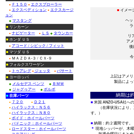
＊
Ｆ１５０
エクスプローラー
●
●
エクスペディション
エクスカージ
■
イメージ
●
●
ョン
ヘッ
マスタング
◆
ラ
■
リンカーン
ナビゲーター
ＬＳ
タウンカー
●
●
◆
リ
■
ホンダ ＵＳ
アメ
アコード / シビック / フィット
●
後
■
マツダ ＵＳ
今
ＭＡＺＤＡ-３ / ＣＸ-９
●
＊
■
フォルクスワーゲン
トゥアレグ
ジェッタ
パサート
●
●
●
上記はアメリ
■
ヨーロッパ
製品によっ
メルセデス ベンツ
ＢＭＷ
◆
◆
＊
ジャグゥアー
ボルボ
◆
◆
納期は
■
在庫パーツ
７２０
Ｄ２１
■
米国
ANZO-USA
社へ
●
●
ハイラックス：Ｎ５６
（在庫状況により、正
●
ハイラックス：Ｎ８０
す。）
●
ボイド：ホイールパーツ
●
■
納期：約２週間です。
バドニック：ホイールパーツ
●
＊
現地シッパーが、木曜
ロードスター：ホイールパーツ
●
毎週金曜日にまとめ