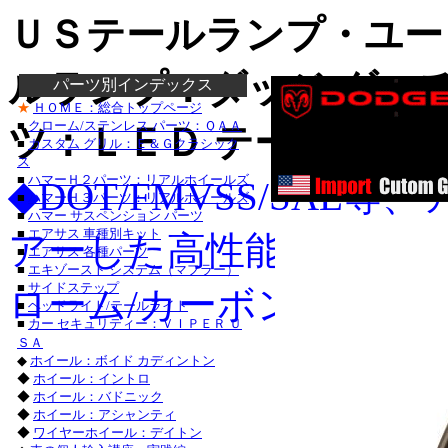
ＵＳテールランプ・ユー
ルランプ
：ダッジ/ダッ
パーツ別インデックス
カスタム_テールラ
★
ＨＯＭＥ：総合トップページ
カスタム_テールラ
■
クローム/ステンレス パーツ：ＱＡＡ
ツ：ＬＥＤ テールライト ブ
クローム_テールランプ
■
カスタム グリル：Ｅ＆Ｇクラシック
ス
■
ハマーＨ２パーツ：リアルホイールズ
◆
DOT/FMVSS/SA
■
ハマーＨ３パーツ：リアルホイールズ
■
ハマー サスペンション パーツ
■
エアサス 車種別キット
アーした高性能カスタム
■
エアサス 各種パーツ
ダッジ_マグナム_カ
■
エキゾースト システム（マフラー）
■
サイドステップ
・ダッジ_チャージャ
ローム/カーボン/ブラッ
■
ヘッドライト/テールライト
■
カー セキュリティー：ＶＩＰＥＲ Ｕ
クライスラー_ＰＴク
ＳＡ
◆
ホイール：ボイド カディントン
トヨタ_カムリ_
◆
ホイール：イントロ
トヨタ_ランドクルー
◆
ホイール：バドニック
◆
ホイール：アシャンティ
レクサス_ＲＸ３３０
◆
ワイヤーホイール：デイトン