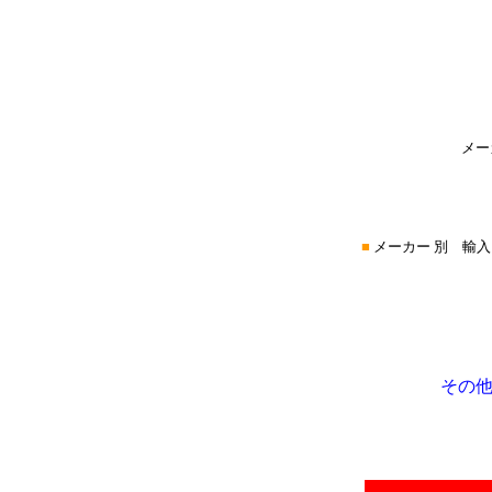
メー
■
メーカー 別 輸入
その