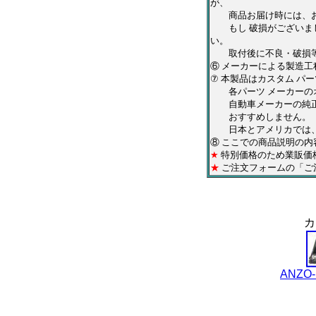
が、
商品お届け時には、お
もし 破損がございまし
い。
取付後に不良・破損等
⑥ メーカーによる製造工
⑦ 本製品はカスタム パ
各パーツ メーカーのオ
自動車メーカーの純正と
おすすめしません。
日本とアメリカでは、仕
⑧
ここでの商品説明の内
★
特別価格のため業販価
★
ご注文フォームの「ご
カ
ANZO