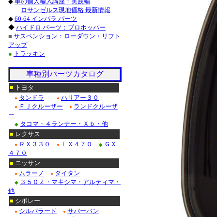
◆
車の個人輸入講座：実践編
レクサス_ＬＳ_カス
ロサンゼルス現地価格 最新情報
◆
60-64 インパラ パーツ
シボレー_トレイ
◆
ハイドロ パーツ：プロホッパー
キャデラック_エスカ
■
サスペンション：ローダウン・リフト
アップ
キャデラック_ＤＴＳ
●
トラッキン
フォード_マスタン
リンカーン_ナビゲー
車種別パーツカタログ
■
トヨタ
ニッサン_ムラーノ_
タンドラ
ハリアー３０
●
●
インフィニティ_ＦＸ
ＦＪクルーザー
ランドクルーザ
●
●
ー
ホンダ_アコード_カ
タコマ・４ランナー・Ｘｂ・他
◆
■
レクサス
フォルクスワ
ＲＸ３３０
ＬＸ４７０
ＧＸ
●
●
◆
フォルクスワーゲン
４７０
■
ニッサン
ベンツ_Ｅクラス_カ
ムラーノ
タイタン
●
●
３５０Ｚ・マキシマ・アルティマ・
◆
他
■
シボレー
シルバラード
サバーバン
●
●