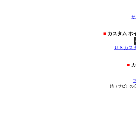
サ
■
カスタム ホ
ＵＳカス
■
カ
錆（サビ）の