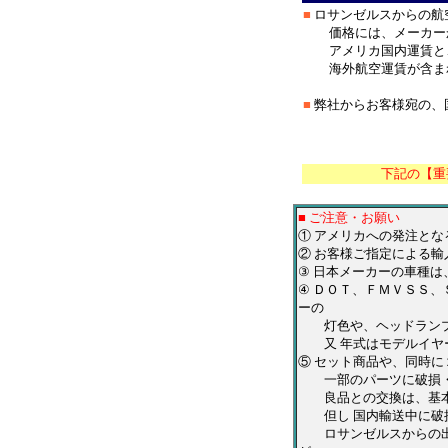
■
ロサンゼルスからの航
価格には、メーカーか
アメリカ国内運賃と、
海外航空運賃が含ま
■
弊社からお客様宛の、
＊
******************
下記の【重
■ ご注意・お願い
① アメリカへの発注と
② お客様ご指定による輸
③ 日本メーカーの車種
④ ＤＯＴ、ＦＭＶＳＳ
ーの
灯色や、ヘッドランプの
又 年式はモデルイヤー
⑤ セット商品や、同時
一部のパーツに破損・不
良品との交換は、基本
但し 国内輸送中に破損
ロサンゼルスからの出荷