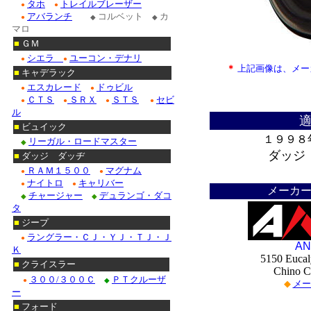
タホ
トレイルブレーザー
●
●
アバランチ
コルベット
カ
●
◆
◆
マロ
■
ＧＭ
シエラ
ユーコン・デナリ
●
●
＊
上記画像は、メー
■
キャデラック
エスカレード
ドゥビル
●
●
ＣＴＳ
ＳＲＸ
ＳＴＳ
セビ
●
●
●
●
ル
■
ビュイック
１９９８
リーガル・ロードマスター
◆
ダッジ
■
ダッジ ダッヂ
ＲＡＭ１５００
マグナム
●
●
＊
ナイトロ
キャリバー
●
●
メーカー
チャージャー
デュランゴ・ダコ
◆
◆
タ
■
ジープ
ラングラー・ＣＪ・ＹＪ・ＴＪ・Ｊ
●
AN
Ｋ
5150 Eucal
■
クライスラー
Chino 
３００/３００Ｃ
ＰＴクルーザ
●
◆
◆
メー
ー
■
フォード