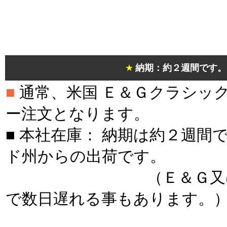
＊
＊
★
納期：約２週間です。
■
通常、米国 Ｅ＆Ｇクラシッ
ー注文となります。
■ 本社在庫： 納期は約２週間
ド州からの出荷です。
（Ｅ＆Ｇ又はＵＰ
で数日遅れる事もあります。