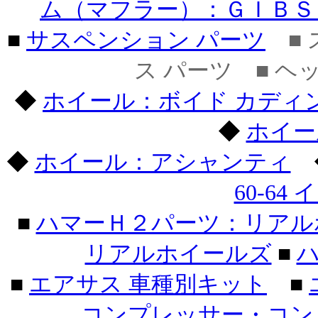
ム（マフラー）：ＧＩＢＳ
■
サスペンション パーツ
■ 
ス パーツ ■ ヘ
◆
ホイール：ボイド カディ
◆
ホイー
◆
ホイール：アシャンティ
60-64
■
ハマーＨ２パーツ：リアル
リアルホイールズ
■
ハ
■
エアサス 車種別キット
■
コンプレッサー・コン