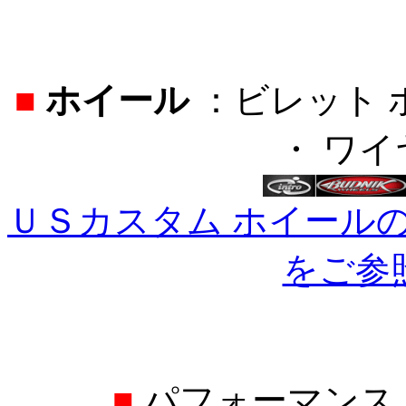
■
ホイール
：ビレット 
・ ワ
ＵＳカスタム ホイール
をご参
■
パフォーマンス 