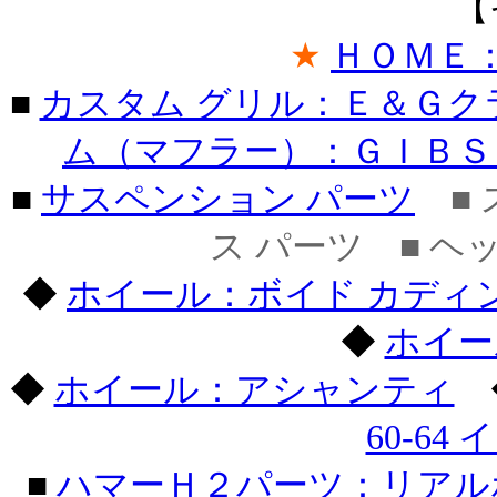
【
★
ＨＯＭＥ
■
カスタム グリル：Ｅ＆Ｇク
ム（マフラー）：ＧＩＢＳ
■
サスペンション パーツ
■ 
ス パーツ ■ ヘ
◆
ホイール：ボイド カディ
◆
ホイー
◆
ホイール：アシャンティ
60-64
■
ハマーＨ２パーツ：リアル