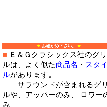
＊
★
お確かめ下さい。
★
■
Ｅ＆Ｇクラシックス社のグ
ルは、よく似た
商品名
・
スタ
ル
があります。
サラウンドが含まれるグ
ルや、アッパーのみ、 ロワー
み、