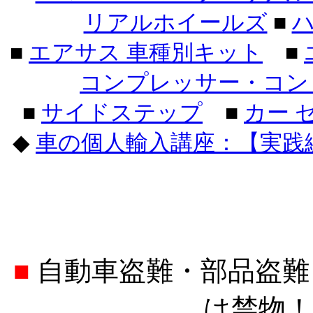
リアルホイールズ
■
ハ
■
エアサス 車種別キット
■
コンプレッサー・コン
■
サイドステップ
■
カー 
◆
車の個人輸入講座：【実践
■
自動車盗難・部品盗難
は禁物！