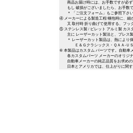
商品お届け時には、お手数ですが必ず
もし 破損がございましたら、お手数で
＊ 「ご注文フォーム」もご参照下さ
④ メーカーによる製造工程/梱包時に、
又 取付時 折り曲げて使用する、フッ
⑤ ステンレス製 / ビレット アルミ製 
主に レーザーカット製法と、プレス製
＊ レーザーカット製品は、熱により保
Ｅ＆Ｇクラシックス・ＱＡＡ-ＵＳＡ
⑥ 本製品はカスタム パーツです。自動
各カスタムパーツ メーカーのオリジナ
自動車メーカーの純正品質をお求めの方
日本とアメリカでは、仕上がりに関する