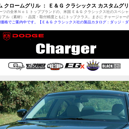
 クロームグリル ： Ｅ＆Ｇ クラシックス カスタムグリル
ツの全米Ｎｏ１ トップブランドの、米国 Ｅ＆Ｇ クラシックス社のスペシャ
リアル（素材）・品質・取付精度ともにトップクラス。まさに チャージャーの
価格でご案内中です。【Ｅ＆Ｇ クラシックス社の製品カタログ：ダッジ・