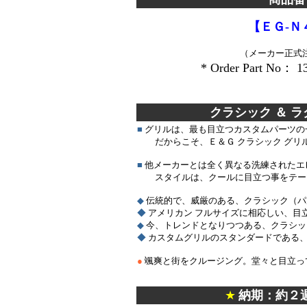
【ＥＧ-Ｎ
（メーカー正式
* Order Part No： 1
＊＊
クラシック ＆ 
■
グリルは、最も目立つカスタムパーツの
だからこそ、Ｅ＆Ｇ クラシック グリ
■
他メーカーとは全く異なる洗練されたエ
スタイルは、クールに目立つ事をテー
◆
伝統的で、威厳のある、クラシック（パ
◆
アメリカン フルサイズに相応しい、目
◆
今、トレンドとなりつつある、クラシック
◆
カスタムグリルのスタンダードである、ビ
●
颯爽と街をクルージング。堂々と目立っ
＊
★
納期：約２