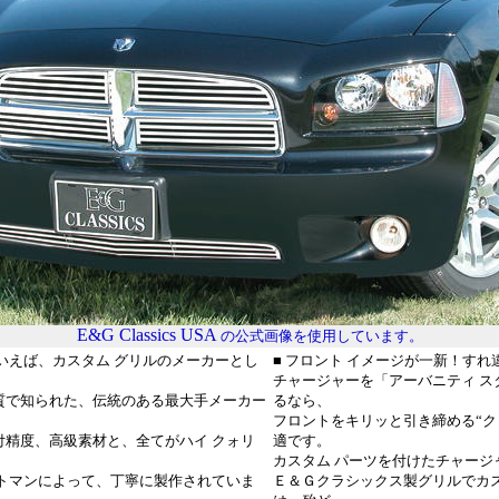
E&G Classics USA
の公式画像を使用しています。
いえば、カスタム グリルのメーカーとし
■ フロント イメージが一新！す
チャージャーを「アーバニティ ス
質で知られた、伝統のある最大手メーカー
るなら、
フロントをキリッと引き締める“クォ
付精度、高級素材と、全てがハイ クォリ
適です。
カスタム パーツを付けたチャージ
フトマンによって、丁寧に製作されていま
Ｅ＆Ｇクラシックス製グリルでカ