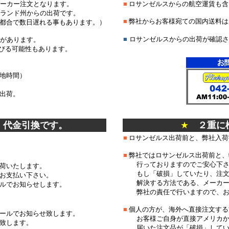
メーカー注文となります。
■
ロサンゼルスからの航空運賃も含
ーランド州からの出荷です。
■
弊社からお客様宛ての国内送料は
日遅れる事もあります。）
■
ロサンゼルスからの出荷が確認さ
性があります。
びる可能性もあります。
地時間）
出荷。
、代金引換です。
★
２重に
■
ロサンゼルス出荷前と、弊社入荷
■
弊社ではロサンゼルス出荷前と、
行っておりますのでご安心
荷いたします。
もし「破損」していたり、注文
お支払い下さい。
解決する方法である、メーカー
ルでお知らせします。
弊社の責任で行いますので、お
■
個人の方が、海外へ直接注文する
ールでお知らせ致します。
お客様ご自身が直接アメリカか
致します。
届いた注文品が「破損」してい