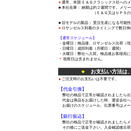
■
通常、米国 Ｅ＆Ｇクラシックス社への
■ 本社在庫： 納期は約２週間です。メリ
（Ｅ＆Ｇ又はＵＰＳの都合で数
■ 旧モデルの製品： 受注生産になる可能
■
ロサンゼルス到着のタイミングで数日伸
【通常スケジュール】
・金曜日：検品後、ロサンゼルス出荷（現
・日曜日：成田到着（月曜日：通関）
・火曜日：弊社へ入荷。検品後お客様宛に
＊
祝祭日は含まれません。
*
★
お支払い方法は
●
ご注文時のお支払いは不要です。
【代金引換】
弊社の検品で正常が確認されましたら出
代金は商品をお届けした時、運送会社へ
お届けのスケジュール、伝票番号はメー
【銀行振込】
弊社の検品で正常が確認されましたらメ
その後にご送金下さい。入金確認後出荷