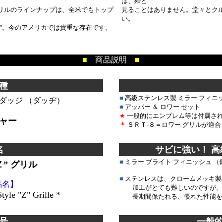
は、殆ど
グリルのラインナップは、全米でもトップ
見ることはありません。堂々とク
い。
U.S.A."。今のアメリカでは貴重な存在です。
*******************************
*************************
■
商品説明
■
＊＊＊＊＊＊＊＊＊＊＊＊
＊■
＊＊＊＊＊＊＊＊＊＊＊
種
■
高級ステンレス製 ミラー フィニ
 ダッジ （ダッヂ）
■
アッパー ＆ ロワー セット
★
一般的にエンブレム等は付属さ
ャー
＊
ＳＲＴ-８＝ロワー グリルが適
名
サビに強い！ 
■
ミラー ブライト フィニッシュ 
Ｚ” グリル
■
ステンレスは、クロームメッキ製
品名】
加工がとても難しいのですが、
tyle "Z" Grille *
長期間保たれる、優れた性能を
号
一般